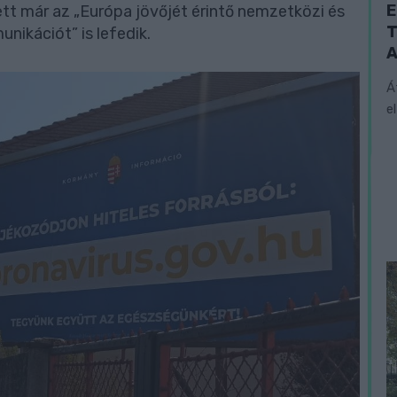
E
tt már az „Európa jövőjét érintő nemzetközi és
T
nikációt” is lefedik.
A
Á
e