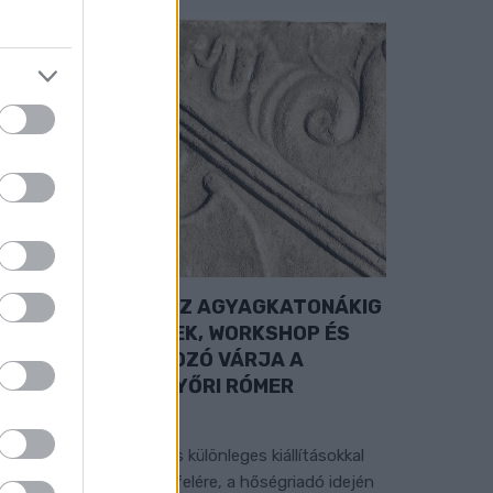
A RÓMAIAKTÓL AZ AGYAGKATONÁKIG
 TÁRLATVEZETÉSEK, WORKSHOP ÉS
ÖZÖNSÉGTALÁLKOZÓ VÁRJA A
ÁTOGATÓKAT A GYŐRI RÓMER
MÚZEUMBAN
ngyenes programokkal és különleges kiállításokkal
észülnek a hét második felére, a hőségriadó idején