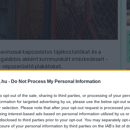
avírussal kapcsolatos tájékoztatókat és a
galábbis akként kommunikált intézkedéseit -
 - népszerűsítő plakátokat.
Ü
k
.hu -
Do Not Process My Personal Information
a
rt Rogán Antal minisztériumát hiába kérték
 melyik kampányt melyik közbeszerzésből
to opt-out of the sale, sharing to third parties, or processing of your per
 Kabinetiroda nem tette meg, hiába közpénz
formation for targeted advertising by us, please use the below opt-out s
r selection. Please note that after your opt-out request is processed y
eing interest-based ads based on personal information utilized by us or
disclosed to third parties prior to your opt-out. You may separately opt-
losure of your personal information by third parties on the IAB’s list of
lon keresztül intézte Rogánék minisztériuma, és