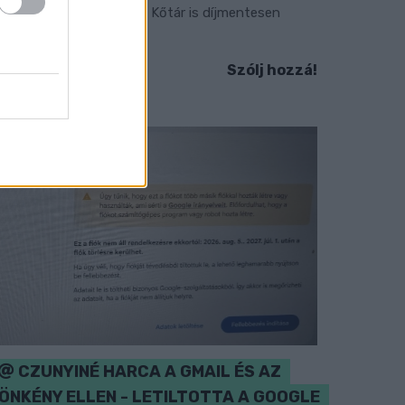
áadásul a Várkazamata – Kőtár is díjmentesen
átogatható.
Szólj hozzá!
CZUNYINÉ HARCA A GMAIL ÉS AZ
ÖNKÉNY ELLEN - LETILTOTTA A GOOGLE