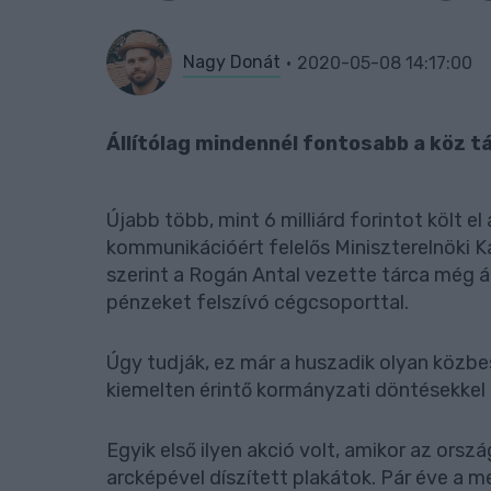
Nagy Donát
2020-05-08 14:17:00
Állítólag mindennél fontosabb a köz t
Újabb több, mint 6 milliárd forintot költ 
kommunikációért felelős Miniszterelnöki Ka
szerint a Rogán Antal vezette tárca még ápr
pénzeket felszívó cégcsoporttal.
Úgy tudják, ez már a huszadik olyan közbes
kiemelten érintő kormányzati döntésekkel k
Egyik első ilyen akció volt, amikor az ors
arcképével díszített plakátok. Pár éve a m