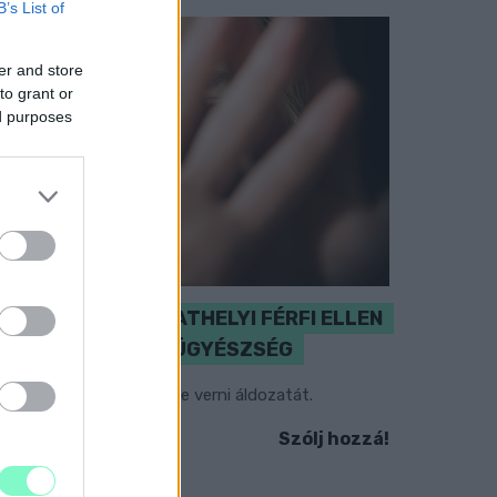
B’s List of
er and store
to grant or
ed purposes
NŐVERŐ SZOMBATHELYI FÉRFI ELLEN
EMELT VÁDAT AZ ÜGYÉSZSÉG
 férfi a nyílt utcán kezdte verni áldozatát.
Szólj hozzá!