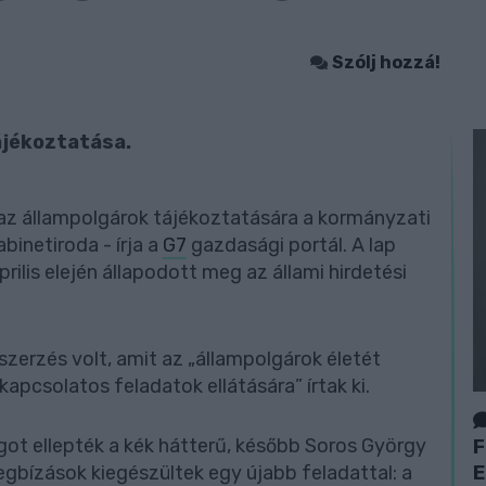
Szólj hozzá!
ájékoztatása.
el az állampolgárok tájékoztatására a kormányzati
binetiroda - írja a
G7
gazdasági portál. A lap
ilis elején állapodott meg az állami hirdetési
zerzés volt, amit az „állampolgárok életét
apcsolatos feladatok ellátására” írtak ki.
zágot ellepték a kék hátterű, később Soros György
F
E
egbízások kiegészültek egy újabb feladattal: a