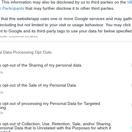
. This information may also be disclosed by us to third parties on the
IA
hivatal egy ideje egy kivételével csak Balásy
Participants
that may further disclose it to other third parties.
nyeként a néhány éve még csak néhány
 that this website/app uses one or more Google services and may gath
 mostanra több mint
150 milliárdnyi állami
including but not limited to your visit or usage behaviour. You may click 
 to Google and its third-party tags to use your data for below specifi
ogle consent section.
Forrás:
G7
l Data Processing Opt Outs
al
o opt-out of the Sharing of my personal data.
In
o opt-out of the Sale of my Personal Data.
In
to opt-out of processing my Personal Data for Targeted
A
ing.
In
o opt-out of Collection, Use, Retention, Sale, and/or Sharing
ersonal Data that Is Unrelated with the Purposes for which it
lected.