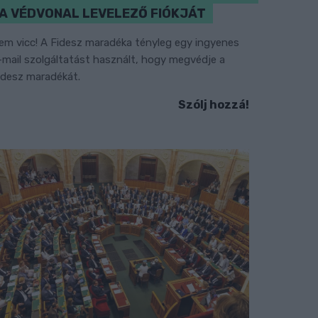
A VÉDVONAL LEVELEZŐ FIÓKJÁT
em vicc! A Fidesz maradéka tényleg egy ingyenes
-mail szolgáltatást használt, hogy megvédje a
idesz maradékát.
Szólj hozzá!