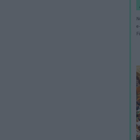
N
e
F