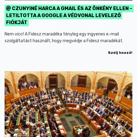
CZUNYINÉ HARCA A GMAIL ÉS AZ ÖNKÉNY ELLEN -
LETILTOTTA A GOOGLE A VÉDVONAL LEVELEZŐ
FIÓKJÁT
Nem vicc! A Fidesz maradéka tényleg egy ingyenes e-mail
szolgáltatást használt, hogy megvédje a Fidesz maradékát.
Szólj hozzá!