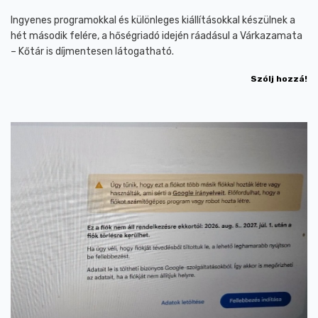
Ingyenes programokkal és különleges kiállításokkal készülnek a
hét második felére, a hőségriadó idején ráadásul a Várkazamata
– Kőtár is díjmentesen látogatható.
Szólj hozzá!