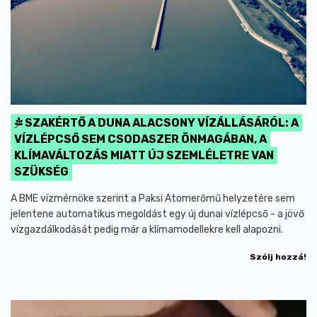
SZAKÉRTŐ A DUNA ALACSONY VÍZÁLLÁSÁRÓL: A
VÍZLÉPCSŐ SEM CSODASZER ÖNMAGÁBAN, A
KLÍMAVÁLTOZÁS MIATT ÚJ SZEMLÉLETRE VAN
SZÜKSÉG
A BME vízmérnöke szerint a Paksi Atomerőmű helyzetére sem
jelentene automatikus megoldást egy új dunai vízlépcső - a jövő
vízgazdálkodását pedig már a klímamodellekre kell alapozni.
Szólj hozzá!