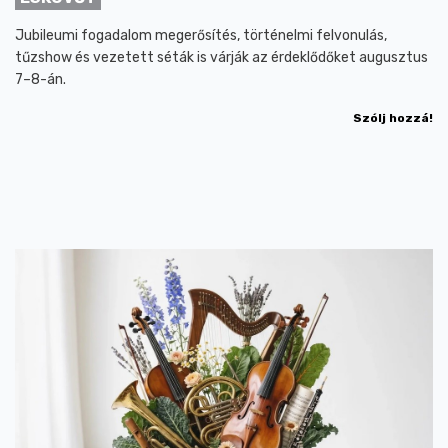
Jubileumi fogadalom megerősítés, történelmi felvonulás,
tűzshow és vezetett séták is várják az érdeklődőket augusztus
7–8-án.
Szólj hozzá!