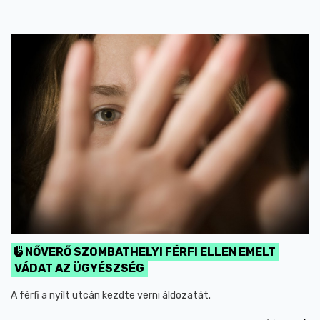
NŐVERŐ SZOMBATHELYI FÉRFI ELLEN EMELT
VÁDAT AZ ÜGYÉSZSÉG
A férfi a nyílt utcán kezdte verni áldozatát.