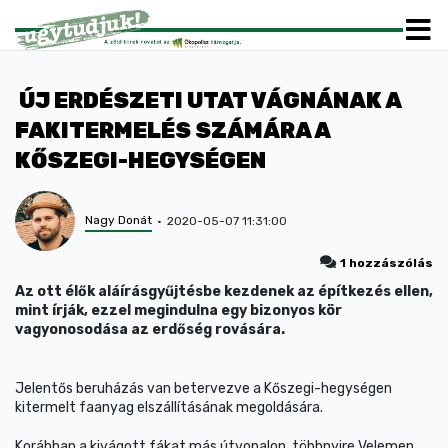
ÚJ ERDÉSZETI UTAT VÁGNÁNAK A
FAKITERMELÉS SZÁMÁRA A
KŐSZEGI-HEGYSÉGEN
Nagy Donát
2020-05-07 11:31:00
1 hozzászólás
Az ott élők aláírásgyűjtésbe kezdenek az építkezés ellen,
mint írják, ezzel megindulna egy bizonyos kör
vagyonosodása az erdőség rovására.
Jelentős beruházás van betervezve a Kőszegi-hegységen
kitermelt faanyag elszállításának megoldására.
Korábban a kivágott fákat más útvonalon, többnyire Velemen