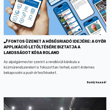
FONTOS ÜZENET A HŐSÉGRIADÓ IDEJÉRE: A GYŐR
APPLIKÁCIÓ LETÖLTÉSÉRE BIZTATJA A
LAKOSSÁGOT KÓSA ROLAND
Az alpolgármester szerint a rendkívüli kánikula a
közműrendszereket is fokozottan terheli, ezért érdemes
bekapcsolni a push értesítéseket.
Szólj hozzá!