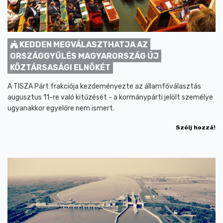
KEDDEN MEGVÁLASZTHATJA AZ
ORSZÁGGYŰLÉS MAGYARORSZÁG ÚJ
KÖZTÁRSASÁGI ELNÖKÉT
A TISZA Párt frakciója kezdeményezte az államfőválasztás
augusztus 11-re való kitűzését - a kormánypárti jelölt személye
ugyanakkor egyelőre nem ismert.
Szólj hozzá!