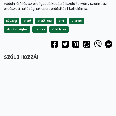
védelméről és az erdőgazdálkodásról szóló törvény szerint az
erdészeti hatóságnak csereerdősítést kell előírnia.
kőszeg
erdő
erdőirtás
civil
aláírás
aláírásgyűjtés
petíció
Zöld hírek
SZÓLJ HOZZÁ!