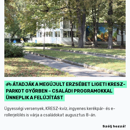
ÁTADJÁK A MEGÚJULT ERZSÉBET LIGETI KRESZ-
PARKOT GYŐRBEN – CSALÁDI PROGRAMOKKAL
ÜNNEPLIK A FELÚJÍTÁST
Ügyességi versenyek, KRESZ-kvíz, ingyenes kerékpár- és e-
rollerjelölés is várja a családokat augusztus 8-án.
Szólj hozzá!