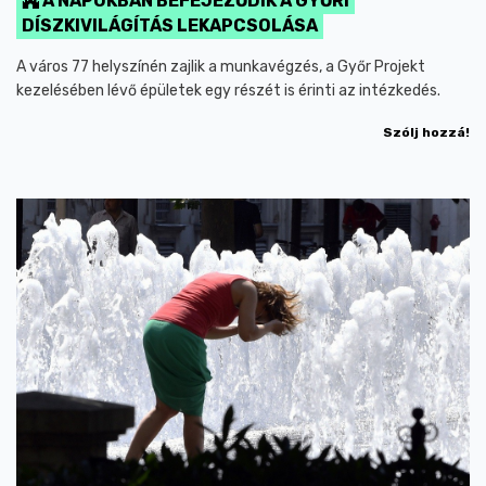
A NAPOKBAN BEFEJEZŐDIK A GYŐRI
DÍSZKIVILÁGÍTÁS LEKAPCSOLÁSA
A város 77 helyszínén zajlik a munkavégzés, a Győr Projekt
kezelésében lévő épületek egy részét is érinti az intézkedés.
Szólj hozzá!