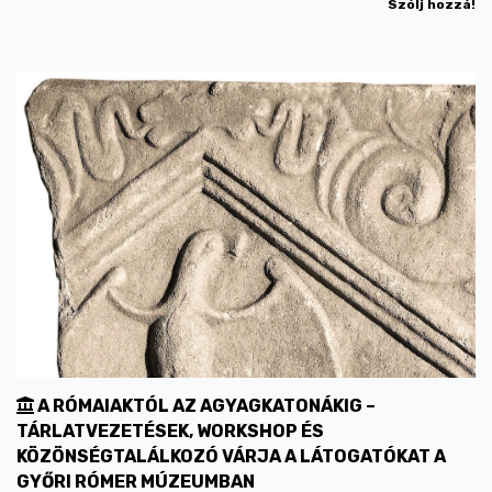
Szólj hozzá!
A RÓMAIAKTÓL AZ AGYAGKATONÁKIG –
TÁRLATVEZETÉSEK, WORKSHOP ÉS
KÖZÖNSÉGTALÁLKOZÓ VÁRJA A LÁTOGATÓKAT A
GYŐRI RÓMER MÚZEUMBAN