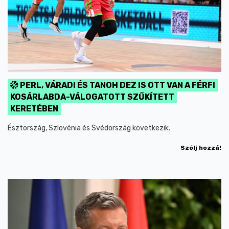
PERL, VÁRADI ÉS TANOH DEZ IS OTT VAN A FÉRFI
KOSÁRLABDA-VÁLOGATOTT SZŰKÍTETT
KERETÉBEN
Észtország, Szlovénia és Svédország következik.
Szólj hozzá!