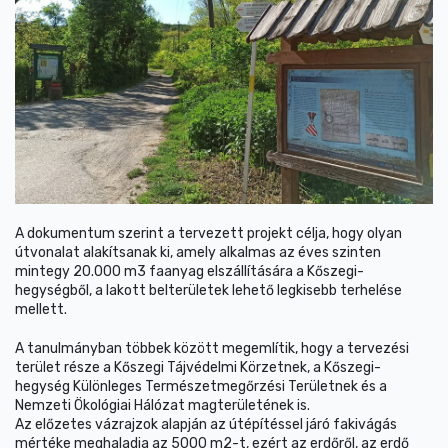
A dokumentum szerint a tervezett projekt célja, hogy olyan
útvonalat alakítsanak ki, amely alkalmas az éves szinten
mintegy 20.000 m3 faanyag elszállítására a Kőszegi-
hegységből, a lakott belterületek lehető legkisebb terhelése
mellett.
A tanulmányban többek között megemlítik, hogy a tervezési
terület része a Kőszegi Tájvédelmi Körzetnek, a Kőszegi-
hegység Különleges Természetmegőrzési Területnek és a
Nemzeti Ökológiai Hálózat magterületének is.
Az előzetes vázrajzok alapján az útépítéssel járó fakivágás
mértéke meghaladja az 5000 m2-t, ezért az erdőről, az erdő