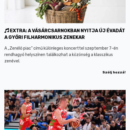
EXTRA: A VÁSÁRCSARNOKBAN NYITJA ÚJ ÉVADÁT
A GYŐRI FILHARMONIKUS ZENEKAR
A „Zenélő piac” című különleges koncerttel szeptember 7-én
rendhagyó helyszínen találkozhat a közönség a klasszikus
zenével.
Szólj hozzá!