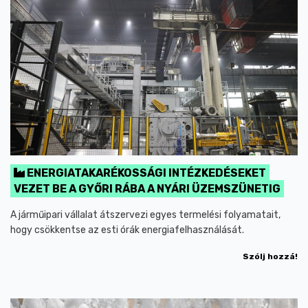
ENERGIATAKARÉKOSSÁGI INTÉZKEDÉSEKET
VEZET BE A GYŐRI RÁBA A NYÁRI ÜZEMSZÜNETIG
A járműipari vállalat átszervezi egyes termelési folyamatait,
hogy csökkentse az esti órák energiafelhasználását.
Szólj hozzá!