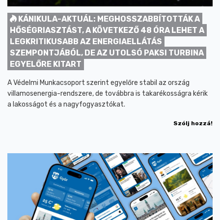
KÁNIKULA-AKTUÁL: MEGHOSSZABBÍTOTTÁK A
HŐSÉGRIASZTÁST, A KÖVETKEZŐ 48 ÓRA LEHET A
LEGKRITIKUSABB AZ ENERGIAELLÁTÁS
SZEMPONTJÁBÓL, DE AZ UTOLSÓ PAKSI TURBINA
EGYELŐRE KITART
A Védelmi Munkacsoport szerint egyelőre stabil az ország
villamosenergia-rendszere, de továbbra is takarékosságra kérik
a lakosságot és a nagyfogyasztókat.
Szólj hozzá!