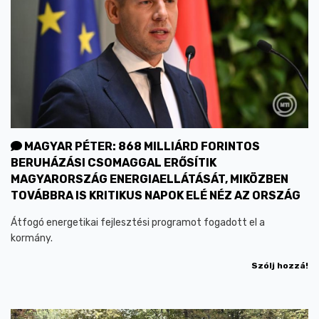
MAGYAR PÉTER: 868 MILLIÁRD FORINTOS
BERUHÁZÁSI CSOMAGGAL ERŐSÍTIK
MAGYARORSZÁG ENERGIAELLÁTÁSÁT, MIKÖZBEN
TOVÁBBRA IS KRITIKUS NAPOK ELÉ NÉZ AZ ORSZÁG
Átfogó energetikai fejlesztési programot fogadott el a
kormány.
Szólj hozzá!