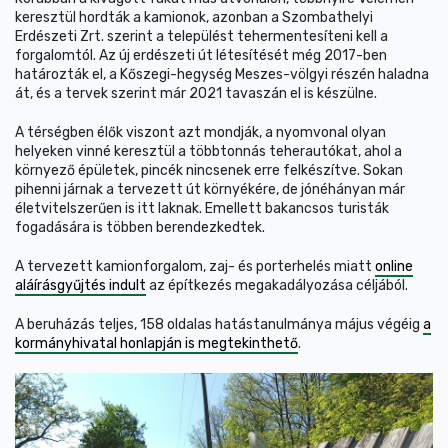
keresztül hordták a kamionok, azonban a Szombathelyi
Erdészeti Zrt. szerint a települést tehermentesíteni kell a
forgalomtól. Az új erdészeti út létesítését még 2017-ben
határozták el, a Kőszegi-hegység Meszes-völgyi részén haladna
át, és a tervek szerint már 2021 tavaszán el is készülne.
A térségben élők viszont azt mondják, a nyomvonal olyan
helyeken vinné keresztül a többtonnás teherautókat, ahol a
környező épületek, pincék nincsenek erre felkészítve. Sokan
pihenni járnak a tervezett út környékére, de jónéhányan már
életvitelszerűen is itt laknak. Emellett bakancsos turisták
fogadására is többen berendezkedtek.
A tervezett kamionforgalom, zaj- és porterhelés miatt
online
aláírásgyűjtés indult
az építkezés megakadályozása céljából.
A beruházás teljes, 158 oldalas hatástanulmánya május végéig
a
kormányhivatal honlapján is megtekinthető
.