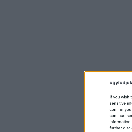
ugytudjuk
If you wish 
sensitive in
confirm you
continue se
information 
further disc