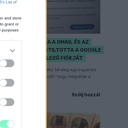
B’s List of
er and store
to grant or
ed purposes
CZUNYINÉ HARCA A GMAIL ÉS AZ
ÖNKÉNY ELLEN - LETILTOTTA A GOOGLE
A VÉDVONAL LEVELEZŐ FIÓKJÁT
em vicc! A Fidesz maradéka tényleg egy ingyenes
-mail szolgáltatást használt, hogy megvédje a
idesz maradékát.
Szólj hozzá!