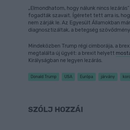
„Elmondhatom, hogy nálunk nincs lezárás”
fogadták szavait. Ígéretet tett arra is, h
nem zárják le. Az Egyesült Államokban már
diagnosztizáltak, a betegség szövődmény
Mindeközben Trump régi cimborája, a brexit
megtalálta új ügyét: a brexit helyett
mosta
Királyságban ne legyen lezárás.
Donald Trump
USA
Európa
járvány
kor
SZÓLJ HOZZÁ!