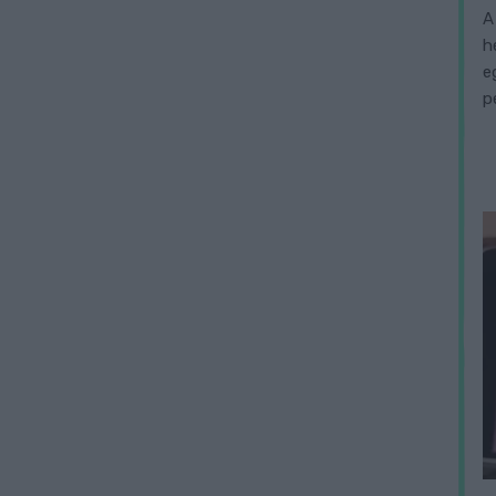
A
h
e
p