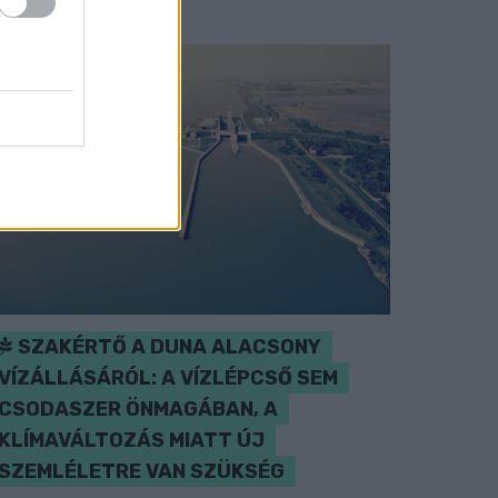
SZAKÉRTŐ A DUNA ALACSONY
VÍZÁLLÁSÁRÓL: A VÍZLÉPCSŐ SEM
CSODASZER ÖNMAGÁBAN, A
KLÍMAVÁLTOZÁS MIATT ÚJ
SZEMLÉLETRE VAN SZÜKSÉG