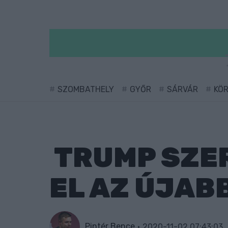
SZOMBATHELY
GYŐR
SÁRVÁR
KÖ
TRUMP SZER
EL AZ ÚJAB
Pintér Bence
2020-11-02 07:43:03