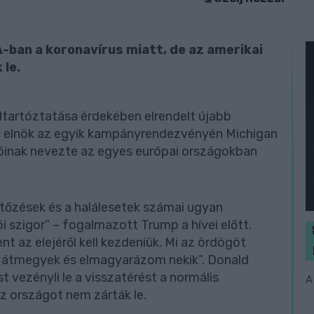
-ban a koronavírus miatt, de az amerikai
 le.
eltartóztatása érdekében elrendelt újabb
i elnök az egyik kampányrendezvényén Michigan
kóinak nevezte az egyes európai országokban
ertőzések és a halálesetek számai ugyan
i szigor” – fogalmazott Trump a hívei előtt.
 az elejéről kell kezdeniük. Mi az ördögöt
 átmegyek és elmagyarázom nekik”. Donald
vezényli le a visszatérést a normális
A
az országot nem zárták le.