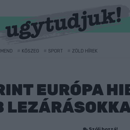
RMEND
KŐSZEG
SPORT
ZÖLD HÍREK
INT EURÓPA HI
B LEZÁRÁSOKK
Szólj hozzá!