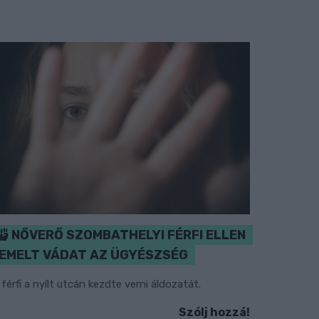
NŐVERŐ SZOMBATHELYI FÉRFI ELLEN
EMELT VÁDAT AZ ÜGYÉSZSÉG
 férfi a nyílt utcán kezdte verni áldozatát.
Szólj hozzá!