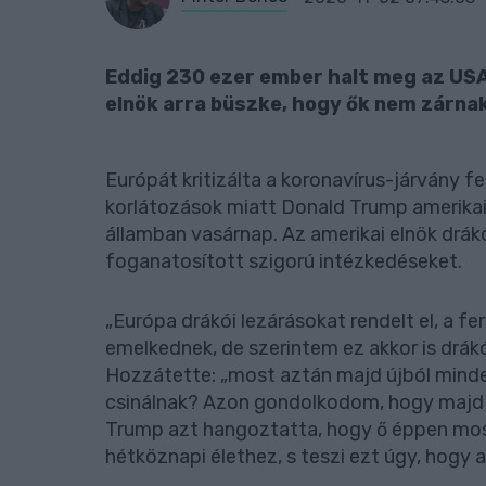
Eddig 230 ezer ember halt meg az USA
elnök arra büszke, hogy ők nem zárnak
Európát kritizálta a koronavírus-járvány f
korlátozások miatt Donald Trump amerika
államban vasárnap. Az amerikai elnök drá
foganatosított szigorú intézkedéseket.
„Európa drákói lezárásokat rendelt el, a f
emelkednek, de szerintem ez akkor is drákó
Hozzátette: „most aztán majd újból mindent
csinálnak? Azon gondolkodom, hogy majd
Trump azt hangoztatta, hogy ő éppen most 
hétköznapi élethez, s teszi ezt úgy, hogy 