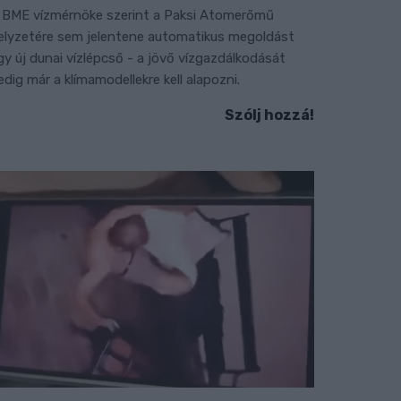
 BME vízmérnöke szerint a Paksi Atomerőmű
elyzetére sem jelentene automatikus megoldást
gy új dunai vízlépcső - a jövő vízgazdálkodását
edig már a klímamodellekre kell alapozni.
Szólj hozzá!