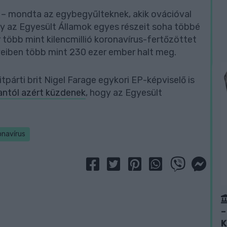
 – mondta az egybegyűlteknek, akik ovációval
ogy az Egyesült Államok egyes részeit soha többé
 több mint kilencmillió koronavírus-fertőzöttet
eiben több mint 230 ezer ember halt meg.
párti brit Nigel Farage egykori EP-képviselő is
ntól azért küzdenek
, hogy az Egyesült
onavírus
–
K