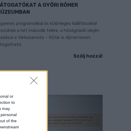
ÁTOGATÓKAT A GYŐRI RÓMER
MÚZEUMBAN
ngyenes programokkal és különleges kiállításokkal
észülnek a hét második felére, a hőségriadó idején
áadásul a Várkazamata – Kőtár is díjmentesen
átogatható.
Szólj hozzá!
sonal or
ection to
ou may
 personal
out of the
 downstream