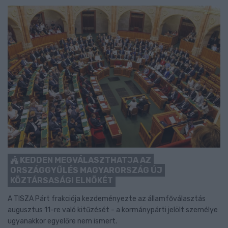
KEDDEN MEGVÁLASZTHATJA AZ
ORSZÁGGYŰLÉS MAGYARORSZÁG ÚJ
KÖZTÁRSASÁGI ELNÖKÉT
A TISZA Párt frakciója kezdeményezte az államfőválasztás
augusztus 11-re való kitűzését - a kormánypárti jelölt személye
ugyanakkor egyelőre nem ismert.