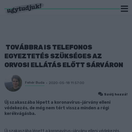
TOVÁBBRA IS TELEFONOS
EGYEZTETÉS SZÜKSÉGES AZ
ORVOSI ELLÁTÁS ELŐTT SÁRVÁRON
Fehér Buda
2020-05-18 11:57:00
Szólj hozzá!
Új szakaszába lépett a koronavírus–járvány elleni
védekezés, de még nem tért vissza minden a régi
kerékvágásba.
Új szakaszába lépett a koronavírus–járvány elleni védekezés,