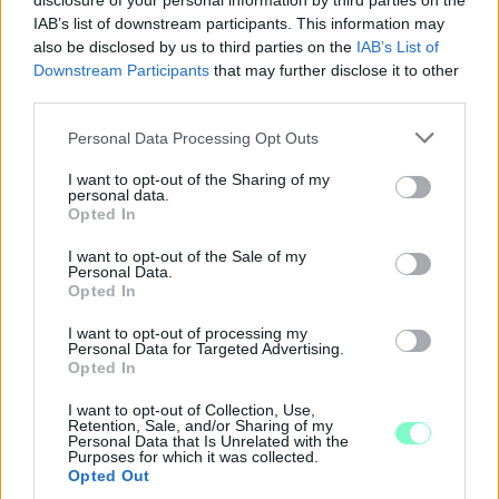
disclosure of your personal information by third parties on the
IAB’s list of downstream participants. This information may
also be disclosed by us to third parties on the
IAB’s List of
Downstream Participants
that may further disclose it to other
third parties.
Please note that this website/app uses one or more Google
Personal Data Processing Opt Outs
services and may gather and store information including but
not limited to your visit or usage behaviour. You may click to
I want to opt-out of the Sharing of my
personal data.
grant or deny consent to Google and its third-party tags to
Opted In
use your data for below specified purposes in below Google
A BAROKK ÖSSZES ÁRNYALATA ÉS MÉG EGY SOR
consent section.
KIVÁLÓ PROGRAM VÁR MINDENKIT EZEN A HÉTVÉGÉN
I want to opt-out of the Sale of my
Personal Data.
GYŐRBEN
Opted In
Középpontban a hagyományőrzés, de lesz Pogány Induló és
I want to opt-out of processing my
Majka koncert, jóga szeánsz, “borhajózás” és egy csomó minden
Personal Data for Targeted Advertising.
más.
Opted In
Szólj hozzá!
I want to opt-out of Collection, Use,
Retention, Sale, and/or Sharing of my
Personal Data that Is Unrelated with the
Purposes for which it was collected.
Opted Out