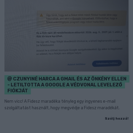
CZUNYINÉ HARCA A GMAIL ÉS AZ ÖNKÉNY ELLEN
- LETILTOTTA A GOOGLE A VÉDVONAL LEVELEZŐ
FIÓKJÁT
Nem vicc! A Fidesz maradéka tényleg egy ingyenes e-mail
szolgáltatást használt, hogy megvédje a Fidesz maradékát.
Szólj hozzá!