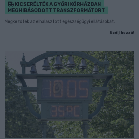
KICSERÉLTÉK A GYŐRI KÓRHÁZBAN
MEGHIBÁSODOTT TRANSZFORMÁTORT
Megkezdték az elhalasztott egészségügyi ellátásokat.
Szólj hozzá!