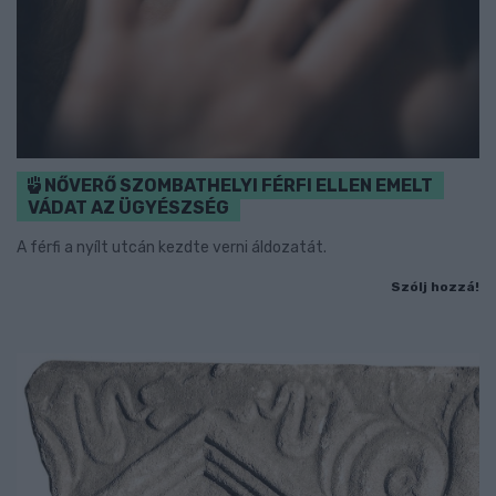
NŐVERŐ SZOMBATHELYI FÉRFI ELLEN EMELT
VÁDAT AZ ÜGYÉSZSÉG
A férfi a nyílt utcán kezdte verni áldozatát.
Szólj hozzá!