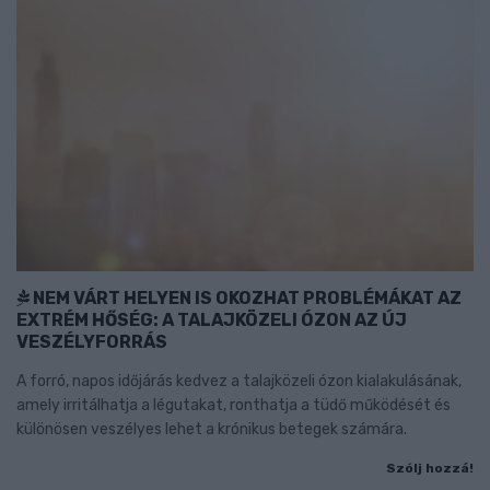
NEM VÁRT HELYEN IS OKOZHAT PROBLÉMÁKAT AZ
EXTRÉM HŐSÉG: A TALAJKÖZELI ÓZON AZ ÚJ
VESZÉLYFORRÁS
A forró, napos időjárás kedvez a talajközeli ózon kialakulásának,
amely irritálhatja a légutakat, ronthatja a tüdő működését és
különösen veszélyes lehet a krónikus betegek számára.
Szólj hozzá!