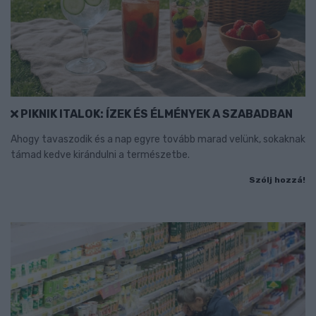
PIKNIK ITALOK: ÍZEK ÉS ÉLMÉNYEK A SZABADBAN
Ahogy tavaszodik és a nap egyre tovább marad velünk, sokaknak
támad kedve kirándulni a természetbe.
Szólj hozzá!