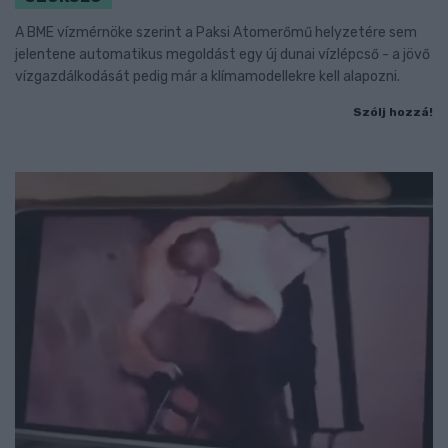
A BME vízmérnöke szerint a Paksi Atomerőmű helyzetére sem
jelentene automatikus megoldást egy új dunai vízlépcső - a jövő
vízgazdálkodását pedig már a klímamodellekre kell alapozni.
Szólj hozzá!