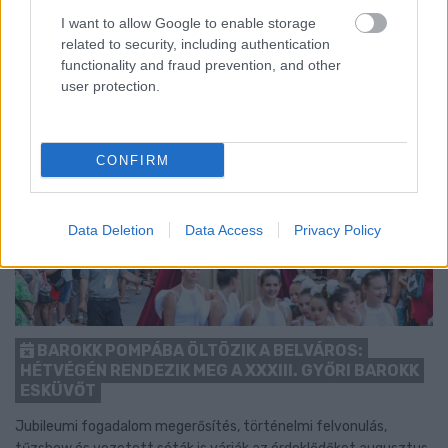
I want to allow Google to enable storage
related to security, including authentication
functionality and fraud prevention, and other
user protection.
CONFIRM
Data Deletion
Data Access
Privacy Policy
BAROKK POMPÁBA ÖLTÖZIK A BELVÁROS:
HÉTVÉGÉN RENDEZIK MEG A XXXIII. GYŐRI BAROKK
ESKÜVŐT
Jubileumi fogadalom megerősítés, történelmi felvonulás,