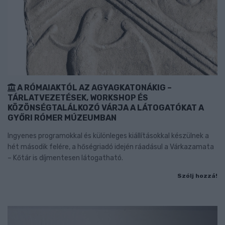
A RÓMAIAKTÓL AZ AGYAGKATONÁKIG –
TÁRLATVEZETÉSEK, WORKSHOP ÉS
KÖZÖNSÉGTALÁLKOZÓ VÁRJA A LÁTOGATÓKAT A
GYŐRI RÓMER MÚZEUMBAN
Ingyenes programokkal és különleges kiállításokkal készülnek a
hét második felére, a hőségriadó idején ráadásul a Várkazamata
– Kőtár is díjmentesen látogatható.
Szólj hozzá!