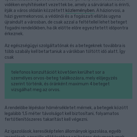
vidéken enyhítéseket vezettek be, amely a sárváriakat is érinti,
írják a város oldalán közzétett
közleményben
. A háziorvosi, a
házi gyermekorvosi, a védőnői és a fogászati ellátás ugyna
újraindult a városban, de csak azzal a feltétellel lehet beteget
fogadni rendelőkben, ha ők előtte előre egyeztetett időpontra
érkeznek.
Az egészségügyi szolgáltatónak és a betegeknek továbbra is
több szabály kell betartaniuk a várókban töltött idő alatt. Így
csak
telefonos konzultációt követően kerülhet sor a
személyes orvos-beteg találkozásra, mely előjegyzés
szerint történik, és óránként maximum 4 beteget
vizsgálhat meg az orvos.
A rendelőbe lépéskor hőmérsékletet mérnek, a betegek között
legalább 1,5 méter távolságot kell biztosítani, folyamatos
fertőtlenítőszeres takarítást kell végezni.
Az igazolások, keresőképtelen állományok igazolása, egyéb