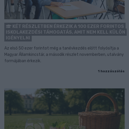
KÉT RÉSZLETBEN ÉRKEZIK A 100 EZER FORINTOS
ISKOLAKEZDÉSI TÁMOGATÁS, AMIT NEM KELL KÜLÖN
IGÉNYELNI
Az első 50 ezer forintot még a tanévkezdés előtt folyósítja a
Magyar Államkincstár, a második részlet novemberben, utalvány
formájában érkezik.
1 hozzászólás