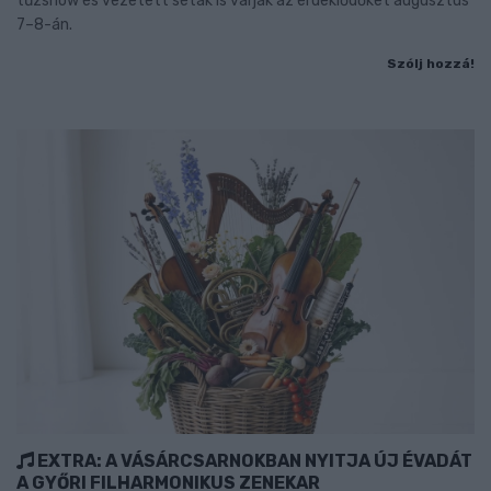
tűzshow és vezetett séták is várják az érdeklődőket augusztus
7–8-án.
Szólj hozzá!
EXTRA: A VÁSÁRCSARNOKBAN NYITJA ÚJ ÉVADÁT
A GYŐRI FILHARMONIKUS ZENEKAR