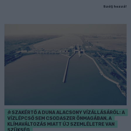
Szólj hozzá!
SZAKÉRTŐ A DUNA ALACSONY VÍZÁLLÁSÁRÓL: A
VÍZLÉPCSŐ SEM CSODASZER ÖNMAGÁBAN, A
KLÍMAVÁLTOZÁS MIATT ÚJ SZEMLÉLETRE VAN
SZÜKSÉG