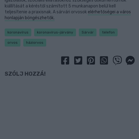
igazolások, szociális ellátásokhoz szükséges dokumentumok
kiállítását a kéréstől számított 5 munkanapon belül kell
teljesítenie a praxisnak. A sárvári orvosok
elérhetőségei a város
honlapján böngészhetők.
koronavírus
koronavírus-járvány
Sárvár
telefon
orvos
háziorvos
SZÓLJ HOZZÁ!