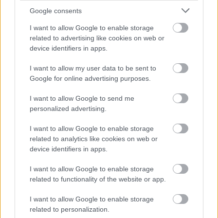
Google consents
I want to allow Google to enable storage
related to advertising like cookies on web or
device identifiers in apps.
I want to allow my user data to be sent to
Google for online advertising purposes.
I want to allow Google to send me
personalized advertising.
I want to allow Google to enable storage
ENERGIATAKARÉKOSSÁG: KORÁBBAN KEZDŐDIK
related to analytics like cookies on web or
A GYŐRI AUDI ETO KC PÉNTEKI FELKÉSZÜLÉSI
device identifiers in apps.
MÉRKŐZÉSE
I want to allow Google to enable storage
Az energiaellátás tehermentesítése érdekében másfél órával
related to functionality of the website or app.
előrébb hozták a Brest Bretagne Handball elleni találkozó
kezdését.
I want to allow Google to enable storage
related to personalization.
1 hozzászólás