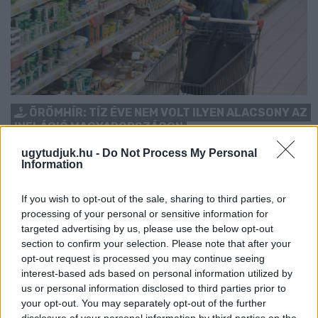
ÖRÖMHÍR: TÍZ ÉVE NEM VOLT ILYEN ALACSONY AZ
INFLÁCIÓ MAGYARORSZÁGON
Júliusban mindössze 1,2 százalékkal emelkedtek éves
ugytudjuk.hu -
Do Not Process My Personal
Information
összevetésben a fogyasztói árak, miközben az élelmiszerek ára
már csökkent.
If you wish to opt-out of the sale, sharing to third parties, or
Szólj hozzá!
processing of your personal or sensitive information for
targeted advertising by us, please use the below opt-out
section to confirm your selection. Please note that after your
opt-out request is processed you may continue seeing
interest-based ads based on personal information utilized by
us or personal information disclosed to third parties prior to
your opt-out. You may separately opt-out of the further