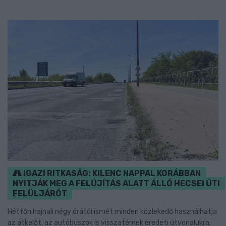
IGAZI RITKASÁG: KILENC NAPPAL KORÁBBAN
NYITJÁK MEG A FELÚJÍTÁS ALATT ÁLLÓ HECSEI ÚTI
FELÜLJÁRÓT
Hétfőn hajnali négy órától ismét minden közlekedő használhatja
az átkelőt, az autóbuszok is visszatérnek eredeti útvonalukra.