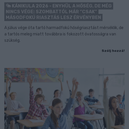
KÁNIKULA 2026 - ENYHÜL A HŐSÉG, DE MÉG
NINCS VÉGE: SZOMBATTÓL MÁR “CSAK”
MÁSODFOKÚ RIASZTÁS LESZ ÉRVÉNYBEN
A július vége óta tartó harmadfokú hőségriasztást mérséklik, de
a tartós meleg miatt továbbra is fokozott óvatosságra van
szükség.
Szólj hozzá!