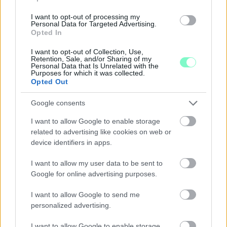
I want to opt-out of processing my
Personal Data for Targeted Advertising.
Opted In
I want to opt-out of Collection, Use,
Retention, Sale, and/or Sharing of my
A BAROKK ÖSSZES ÁRNYALATA ÉS MÉG EGY SOR
Personal Data that Is Unrelated with the
KIVÁLÓ PROGRAM VÁR MINDENKIT EZEN A HÉTVÉGÉN
Purposes for which it was collected.
GYŐRBEN
Opted Out
Középpontban a hagyományőrzés, de lesz Pogány Induló és
Google consents
Majka koncert, jóga szeánsz, “borhajózás” és egy csomó minden
I want to allow Google to enable storage
más.
related to advertising like cookies on web or
Szólj hozzá!
device identifiers in apps.
I want to allow my user data to be sent to
Google for online advertising purposes.
I want to allow Google to send me
personalized advertising.
I want to allow Google to enable storage