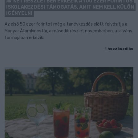
KÉT RÉSZLETBEN ÉRKEZIK A 100 EZER FORINTOS
ISKOLAKEZDÉSI TÁMOGATÁS, AMIT NEM KELL KÜLÖN
IGÉNYELNI
Az első 50 ezer forintot még a tanévkezdés előtt folyósítja a
Magyar Államkincstár, a második részlet novemberben, utalvány
formájában érkezik.
1 hozzászólás