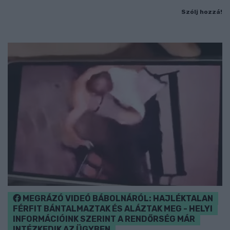
Szólj hozzá!
MEGRÁZÓ VIDEÓ BÁBOLNÁRÓL: HAJLÉKTALAN
FÉRFIT BÁNTALMAZTAK ÉS ALÁZTAK MEG - HELYI
INFORMÁCIÓINK SZERINT A RENDŐRSÉG MÁR
INTÉZKEDIK AZ ÜGYBEN