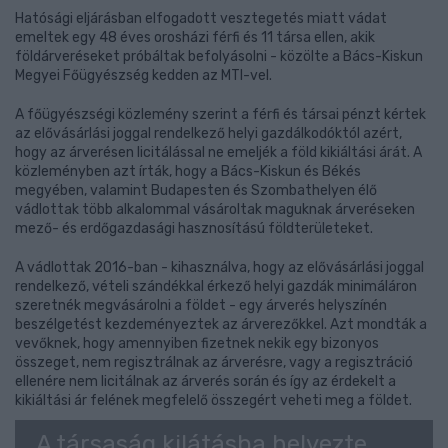
Hatósági eljárásban elfogadott vesztegetés miatt vádat
emeltek egy 48 éves orosházi férfi és 11 társa ellen, akik
földárveréseket próbáltak befolyásolni - közölte a Bács-Kiskun
Megyei Főügyészség kedden az MTI-vel.
A főügyészségi közlemény szerint a férfi és társai pénzt kértek
az elővásárlási joggal rendelkező helyi gazdálkodóktól azért,
hogy az árverésen licitálással ne emeljék a föld kikiáltási árát. A
közleményben azt írták, hogy a Bács-Kiskun és Békés
megyében, valamint Budapesten és Szombathelyen élő
vádlottak több alkalommal vásároltak maguknak árveréseken
mező- és erdőgazdasági hasznosítású földterületeket.
A vádlottak 2016-ban - kihasználva, hogy az elővásárlási joggal
rendelkező, vételi szándékkal érkező helyi gazdák minimáláron
szeretnék megvásárolni a földet - egy árverés helyszínén
beszélgetést kezdeményeztek az árverezőkkel. Azt mondták a
vevőknek, hogy amennyiben fizetnek nekik egy bizonyos
összeget, nem regisztrálnak az árverésre, vagy a regisztráció
ellenére nem licitálnak az árverés során és így az érdekelt a
kikiáltási ár felének megfelelő összegért veheti meg a földet.
A társaság kilátásba helyezte,