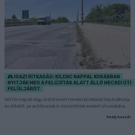
IGAZI RITKASÁG: KILENC NAPPAL KORÁBBAN
NYITJÁK MEG A FELÚJÍTÁS ALATT ÁLLÓ HECSEI ÚTI
FELÜLJÁRÓT
Hétfőn hajnali négy órától ismét minden közlekedő használhatja
az átkelőt, az autóbuszok is visszatérnek eredeti útvonalukra.
Szólj hozzá!