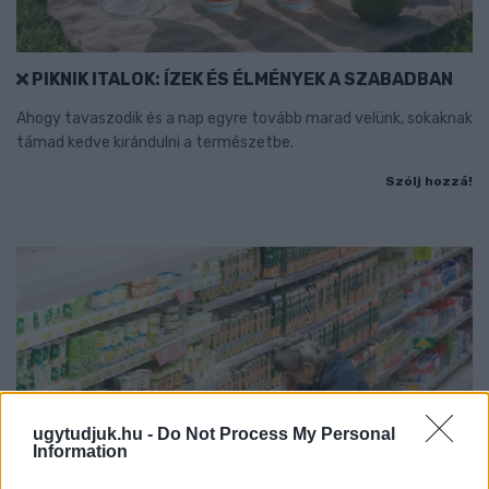
PIKNIK ITALOK: ÍZEK ÉS ÉLMÉNYEK A SZABADBAN
Ahogy tavaszodik és a nap egyre tovább marad velünk, sokaknak
támad kedve kirándulni a természetbe.
Szólj hozzá!
ugytudjuk.hu -
Do Not Process My Personal
Information