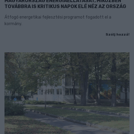
MAGYARORSZÁG ENERGIAELLÁTÁSÁT, MIKÖZBEN
TOVÁBBRA IS KRITIKUS NAPOK ELÉ NÉZ AZ ORSZÁG
Átfogó energetikai fejlesztési programot fogadott el a
kormány.
Szólj hozzá!