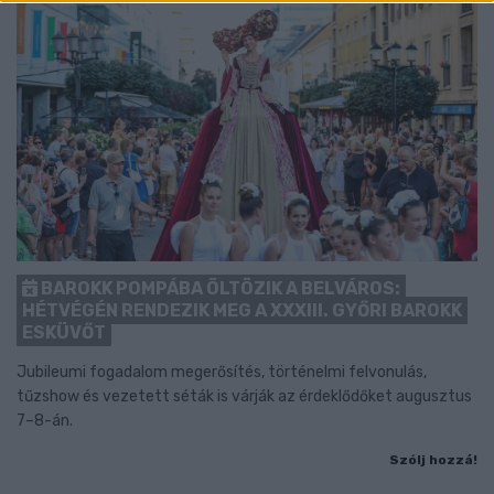
BAROKK POMPÁBA ÖLTÖZIK A BELVÁROS:
HÉTVÉGÉN RENDEZIK MEG A XXXIII. GYŐRI BAROKK
ESKÜVŐT
Jubileumi fogadalom megerősítés, történelmi felvonulás,
tűzshow és vezetett séták is várják az érdeklődőket augusztus
7–8-án.
Szólj hozzá!