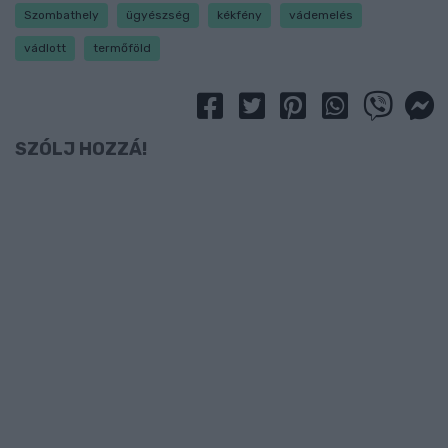
Szombathely
ügyészség
kékfény
vádemelés
vádlott
termőföld
SZÓLJ HOZZÁ!