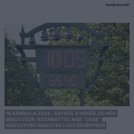
Szólj hozzá!
KÁNIKULA 2026 - ENYHÜL A HŐSÉG, DE MÉG
NINCS VÉGE: SZOMBATTÓL MÁR “CSAK”
MÁSODFOKÚ RIASZTÁS LESZ ÉRVÉNYBEN