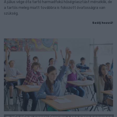
A július vége óta tartó harmadfokú hőségriasztást mérséklik, de
a tartós meleg miatt továbbra is fokozott óvatosságra van
szükség.
Szólj hozzá!