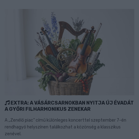
EXTRA: A VÁSÁRCSARNOKBAN NYITJA ÚJ ÉVADÁT
A GYŐRI FILHARMONIKUS ZENEKAR
A „Zenélő piac” című különleges koncerttel szeptember 7-én
rendhagyó helyszínen találkozhat a közönség a klasszikus
zenével.