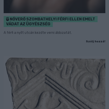
NŐVERŐ SZOMBATHELYI FÉRFI ELLEN EMELT
VÁDAT AZ ÜGYÉSZSÉG
A férfi a nyílt utcán kezdte verni áldozatát.
Szólj hozzá!