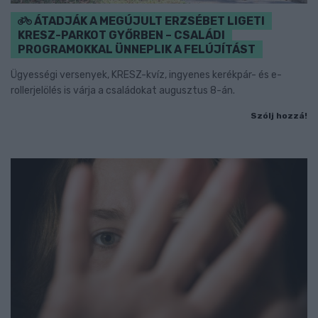
ÁTADJÁK A MEGÚJULT ERZSÉBET LIGETI
KRESZ-PARKOT GYŐRBEN – CSALÁDI
PROGRAMOKKAL ÜNNEPLIK A FELÚJÍTÁST
Ügyességi versenyek, KRESZ-kvíz, ingyenes kerékpár- és e-
rollerjelölés is várja a családokat augusztus 8-án.
Szólj hozzá!