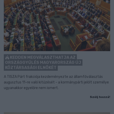
KEDDEN MEGVÁLASZTHATJA AZ
ORSZÁGGYŰLÉS MAGYARORSZÁG ÚJ
KÖZTÁRSASÁGI ELNÖKÉT
A TISZA Párt frakciója kezdeményezte az államfőválasztás
augusztus 11-re való kitűzését - a kormánypárti jelölt személye
ugyanakkor egyelőre nem ismert.
Szólj hozzá!