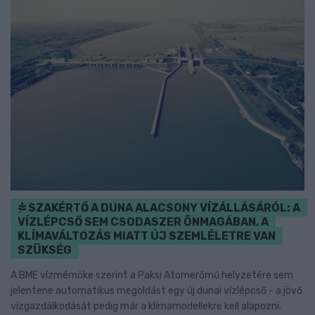
SZAKÉRTŐ A DUNA ALACSONY VÍZÁLLÁSÁRÓL: A
VÍZLÉPCSŐ SEM CSODASZER ÖNMAGÁBAN, A
KLÍMAVÁLTOZÁS MIATT ÚJ SZEMLÉLETRE VAN
SZÜKSÉG
A BME vízmérnöke szerint a Paksi Atomerőmű helyzetére sem
jelentene automatikus megoldást egy új dunai vízlépcső - a jövő
vízgazdálkodását pedig már a klímamodellekre kell alapozni.