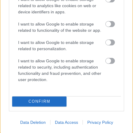
related to analytics like cookies on web or
device identifiers in apps.
I want to allow Google to enable storage
related to functionality of the website or app.
I want to allow Google to enable storage
related to personalization.
ENERGIATAKARÉKOSSÁG: KORÁBBAN KEZDŐDIK
I want to allow Google to enable storage
A GYŐRI AUDI ETO KC PÉNTEKI FELKÉSZÜLÉSI
related to security, including authentication
MÉRKŐZÉSE
functionality and fraud prevention, and other
Az energiaellátás tehermentesítése érdekében másfél órával
user protection.
előrébb hozták a Brest Bretagne Handball elleni találkozó
kezdését.
CONFIRM
1 hozzászólás
Data Deletion
Data Access
Privacy Policy