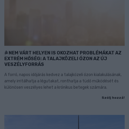
NEM VÁRT HELYEN IS OKOZHAT PROBLÉMÁKAT AZ
EXTRÉM HŐSÉG: A TALAJKÖZELI ÓZON AZ ÚJ
VESZÉLYFORRÁS
A forró, napos időjárás kedvez a talajközeli ózon kialakulásának,
amely irritálhatja a légutakat, ronthatja a tüdő működését és
különösen veszélyes lehet a krónikus betegek számára.
Szólj hozzá!