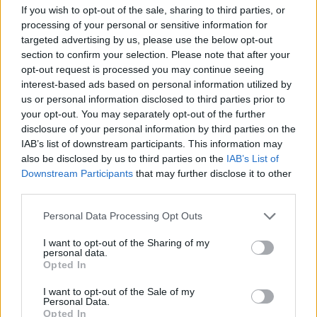
If you wish to opt-out of the sale, sharing to third parties, or
processing of your personal or sensitive information for
targeted advertising by us, please use the below opt-out
ÖRÖMHÍR: TÍZ ÉVE NEM VOLT ILYEN ALACSONY AZ
section to confirm your selection. Please note that after your
INFLÁCIÓ MAGYARORSZÁGON
opt-out request is processed you may continue seeing
interest-based ads based on personal information utilized by
Júliusban mindössze 1,2 százalékkal emelkedtek éves
us or personal information disclosed to third parties prior to
összevetésben a fogyasztói árak, miközben az élelmiszerek ára
your opt-out. You may separately opt-out of the further
már csökkent.
disclosure of your personal information by third parties on the
IAB’s list of downstream participants. This information may
Szólj hozzá!
also be disclosed by us to third parties on the
IAB’s List of
Downstream Participants
that may further disclose it to other
third parties.
Please note that this website/app uses one or more Google
Personal Data Processing Opt Outs
services and may gather and store information including but
not limited to your visit or usage behaviour. You may click to
I want to opt-out of the Sharing of my
personal data.
grant or deny consent to Google and its third-party tags to
Opted In
use your data for below specified purposes in below Google
consent section.
I want to opt-out of the Sale of my
Personal Data.
Opted In