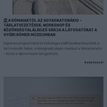
A RÓMAIAKTÓL AZ AGYAGKATONÁKIG –
TÁRLATVEZETÉSEK, WORKSHOP ÉS
KÖZÖNSÉGTALÁLKOZÓ VÁRJA A LÁTOGATÓKAT A
GYŐRI RÓMER MÚZEUMBAN
Ingyenes programokkal és különleges kiállításokkal készülnek a
hét második felére, a hőségriadó idején ráadásul a Várkazamata
– Kőtár is díjmentesen látogatható.
Szólj hozzá!