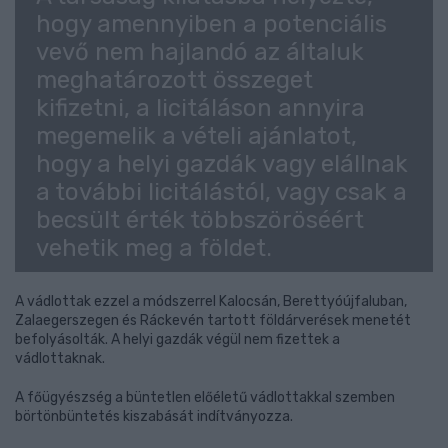
hogy amennyiben a potenciális
vevő nem hajlandó az általuk
meghatározott összeget
kifizetni, a licitáláson annyira
megemelik a vételi ajánlatot,
hogy a helyi gazdák vagy elállnak
a további licitálástól, vagy csak a
becsült érték többszöröséért
vehetik meg a földet.
A vádlottak ezzel a módszerrel Kalocsán, Berettyóújfaluban,
Zalaegerszegen és Ráckevén tartott földárverések menetét
befolyásolták. A helyi gazdák végül nem fizettek a
vádlottaknak.
A főügyészség a büntetlen előéletű vádlottakkal szemben
börtönbüntetés kiszabását indítványozza.