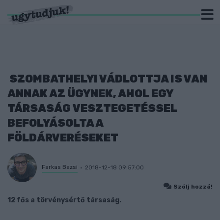
SZOMBATHELYI VÁDLOTTJA IS VAN
ANNAK AZ ÜGYNEK, AHOL EGY
TÁRSASÁG VESZTEGETÉSSEL
BEFOLYÁSOLTA A
FÖLDÁRVERÉSEKET
Farkas Bazsi
2018-12-18 09:57:00
Szólj hozzá!
12 fős a törvénysértő társaság.