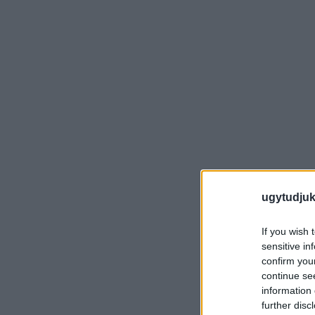
ugytudjuk
If you wish 
sensitive in
confirm you
continue se
information 
further disc