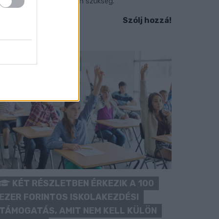
okozott óvatosságra van szükség.
Szólj hozzá!
KÉT RÉSZLETBEN ÉRKEZIK A 100
EZER FORINTOS ISKOLAKEZDÉSI
TÁMOGATÁS, AMIT NEM KELL KÜLÖN