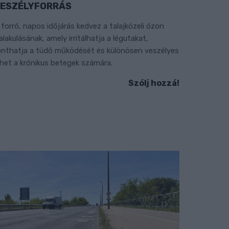
ESZÉLYFORRÁS
 forró, napos időjárás kedvez a talajközeli ózon
ialakulásának, amely irritálhatja a légutakat,
onthatja a tüdő működését és különösen veszélyes
ehet a krónikus betegek számára.
Szólj hozzá!