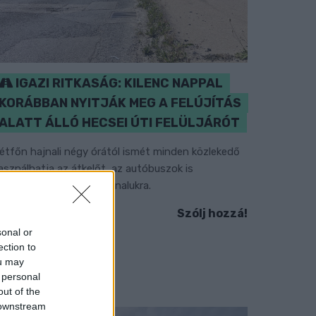
IGAZI RITKASÁG: KILENC NAPPAL
KORÁBBAN NYITJÁK MEG A FELÚJÍTÁS
ALATT ÁLLÓ HECSEI ÚTI FELÜLJÁRÓT
étfőn hajnali négy órától ismét minden közlekedő
asználhatja az átkelőt, az autóbuszok is
isszatérnek eredeti útvonalukra.
Szólj hozzá!
sonal or
ection to
ou may
 personal
out of the
 downstream