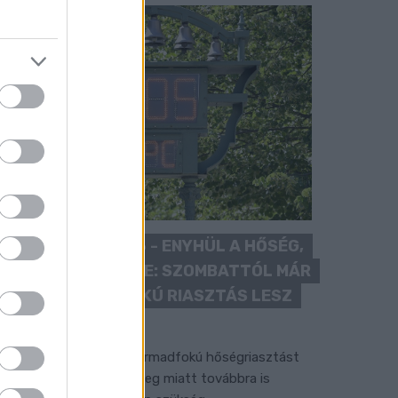
KÁNIKULA 2026 - ENYHÜL A HŐSÉG,
DE MÉG NINCS VÉGE: SZOMBATTÓL MÁR
“CSAK” MÁSODFOKÚ RIASZTÁS LESZ
ÉRVÉNYBEN
 július vége óta tartó harmadfokú hőségriasztást
érséklik, de a tartós meleg miatt továbbra is