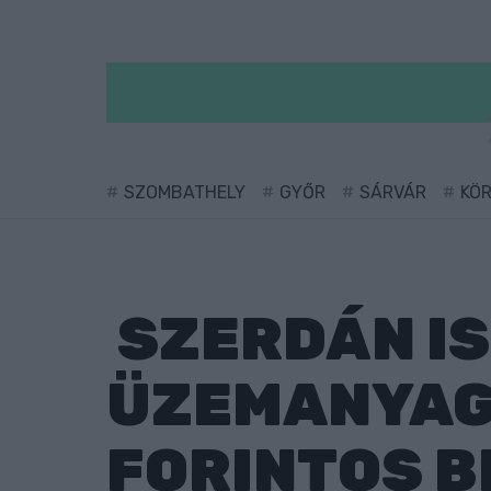
SZOMBATHELY
GYŐR
SÁRVÁR
KÖ
SZERDÁN IS
ÜZEMANYAGO
FORINTOS B