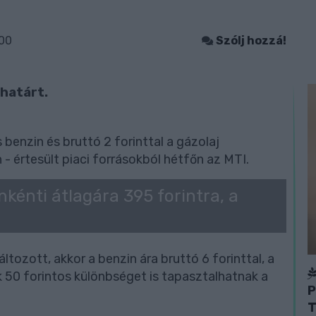
:00
Szólj hozzá!
 határt.
 benzin és bruttó 2 forinttal a gázolaj
 - értesült piaci forrásokból hétfőn az MTI.
nkénti átlagára 395 forintra, a
ozott, akkor a benzin ára bruttó 6 forinttal, a
k 50 forintos különbséget is tapasztalhatnak a
P
T