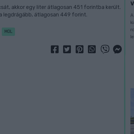
V
csát, akkor egy liter átlagosan 451 forintba került.
 a legdrágább, átlagosan 449 forint.
A
k
r
MOL
l