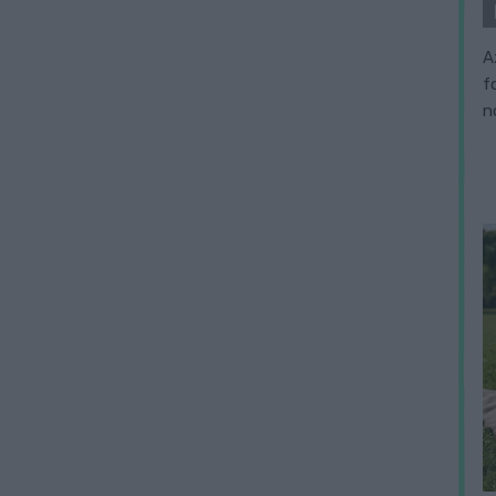
A
f
n