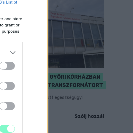
B’s List of
er and store
to grant or
ed purposes
KICSERÉLTÉK A GYŐRI KÓRHÁZBAN
MEGHIBÁSODOTT TRANSZFORMÁTORT
egkezdték az elhalasztott egészségügyi
llátásokat.
Szólj hozzá!