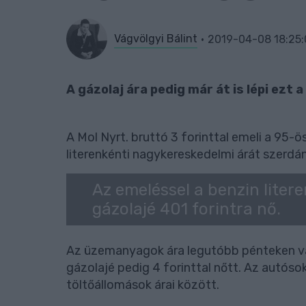
Vágvölgyi Bálint
2019-04-08 18:25
A gázolaj ára pedig már át is lépi ezt a
A Mol Nyrt. bruttó 3 forinttal emeli a 95-ös
literenkénti nagykereskedelmi árát szerdán
Az emeléssel a benzin litere
gázolajé 401 forintra nő.
Az üzemanyagok ára legutóbb pénteken vált
gázolajé pedig 4 forinttal nőtt. Az autóso
töltőállomások árai között.