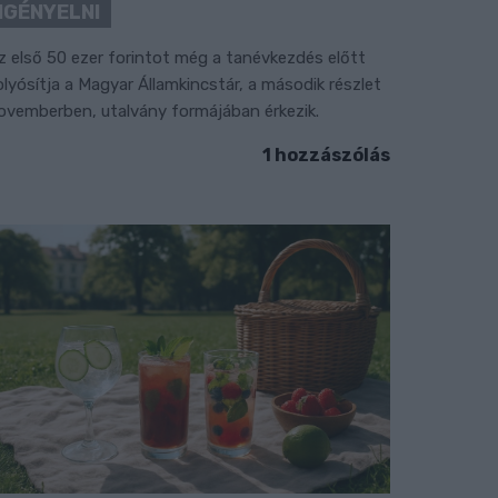
IGÉNYELNI
z első 50 ezer forintot még a tanévkezdés előtt
olyósítja a Magyar Államkincstár, a második részlet
ovemberben, utalvány formájában érkezik.
1 hozzászólás