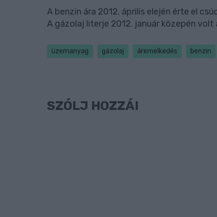
A benzin ára 2012. április elején érte el csú
A gázolaj literje 2012. január közepén volt
üzemanyag
gázolaj
áremelkedés
benzin
SZÓLJ HOZZÁ!