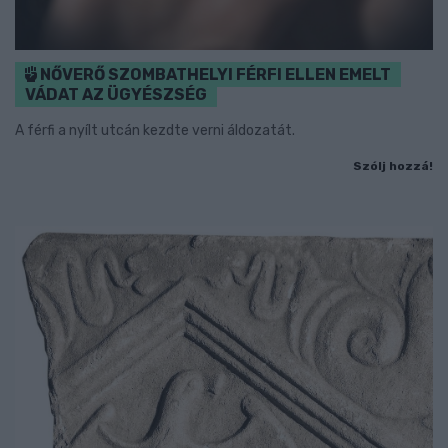
NŐVERŐ SZOMBATHELYI FÉRFI ELLEN EMELT
VÁDAT AZ ÜGYÉSZSÉG
A férfi a nyílt utcán kezdte verni áldozatát.
Szólj hozzá!