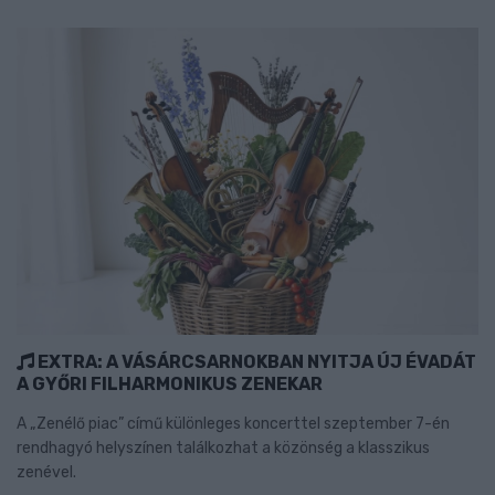
EXTRA: A VÁSÁRCSARNOKBAN NYITJA ÚJ ÉVADÁT
A GYŐRI FILHARMONIKUS ZENEKAR
A „Zenélő piac” című különleges koncerttel szeptember 7-én
rendhagyó helyszínen találkozhat a közönség a klasszikus
zenével.