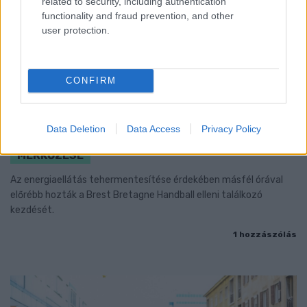
related to security, including authentication
functionality and fraud prevention, and other
user protection.
CONFIRM
ENERGIATAKARÉKOSSÁG: KORÁBBAN KEZDŐDIK
Data Deletion
Data Access
Privacy Policy
A GYŐRI AUDI ETO KC PÉNTEKI FELKÉSZÜLÉSI
MÉRKŐZÉSE
Az energiaellátás tehermentesítése érdekében másfél órával
előrébb hozták a Brest Bretagne Handball elleni találkozó
kezdését.
1 hozzászólás