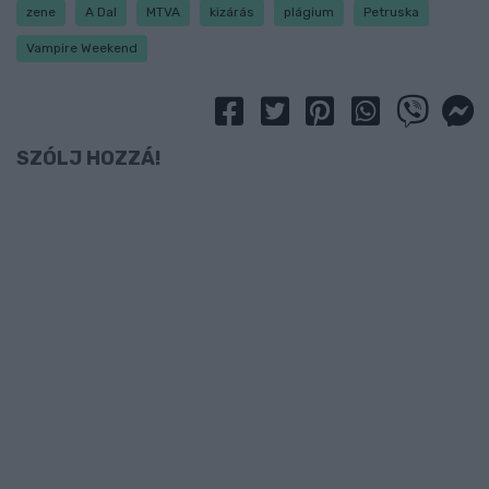
zene
A Dal
MTVA
kizárás
plágium
Petruska
Vampire Weekend
SZÓLJ HOZZÁ!