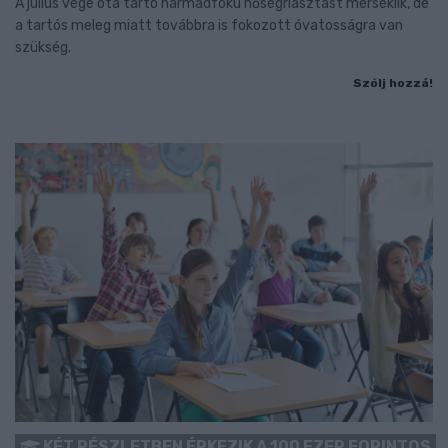
A július vége óta tartó harmadfokú hőségriasztást mérséklik, de
a tartós meleg miatt továbbra is fokozott óvatosságra van
szükség.
Szólj hozzá!
KÉT RÉSZLETBEN ÉRKEZIK A 100 EZER FORINTOS