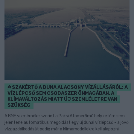
SZAKÉRTŐ A DUNA ALACSONY VÍZÁLLÁSÁRÓL: A
VÍZLÉPCSŐ SEM CSODASZER ÖNMAGÁBAN, A
KLÍMAVÁLTOZÁS MIATT ÚJ SZEMLÉLETRE VAN
SZÜKSÉG
A BME vízmérnöke szerint a Paksi Atomerőmű helyzetére sem
jelentene automatikus megoldást egy új dunai vízlépcső - a jövő
vízgazdálkodását pedig már a klímamodellekre kell alapozni.