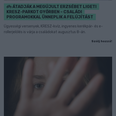
ÁTADJÁK A MEGÚJULT ERZSÉBET LIGETI
KRESZ-PARKOT GYŐRBEN – CSALÁDI
PROGRAMOKKAL ÜNNEPLIK A FELÚJÍTÁST
Ügyességi versenyek, KRESZ-kvíz, ingyenes kerékpár- és e-
rollerjelölés is várja a családokat augusztus 8-án.
Szólj hozzá!