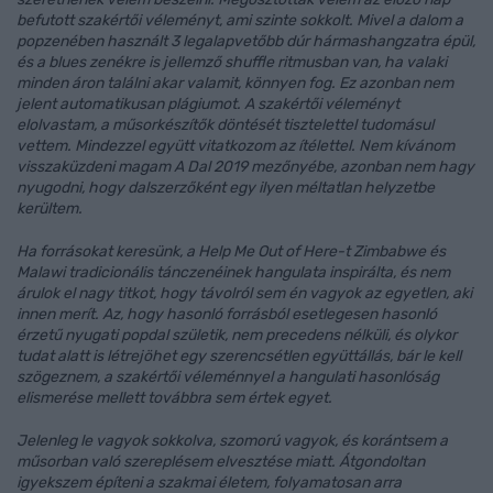
befutott szakértői véleményt, ami szinte sokkolt. Mivel a dalom a
popzenében használt 3 legalapvetőbb dúr hármashangzatra épül,
és a blues zenékre is jellemző shuffle ritmusban van, ha valaki
minden áron találni akar valamit, könnyen fog. Ez azonban nem
jelent automatikusan plágiumot. A szakértői véleményt
elolvastam, a műsorkészítők döntését tisztelettel tudomásul
vettem. Mindezzel együtt vitatkozom az ítélettel. Nem kívánom
visszaküzdeni magam A Dal 2019 mezőnyébe, azonban nem hagy
nyugodni, hogy dalszerzőként egy ilyen méltatlan helyzetbe
kerültem.
Ha forrásokat keresünk, a Help Me Out of Here-t Zimbabwe és
Malawi tradicionális tánczenéinek hangulata inspirálta, és nem
árulok el nagy titkot, hogy távolról sem én vagyok az egyetlen, aki
innen merít. Az, hogy hasonló forrásból esetlegesen hasonló
érzetű nyugati popdal születik, nem precedens nélküli, és olykor
tudat alatt is létrejöhet egy szerencsétlen együttállás, bár le kell
szögeznem, a szakértői véleménnyel a hangulati hasonlóság
elismerése mellett továbbra sem értek egyet.
Jelenleg le vagyok sokkolva, szomorú vagyok, és korántsem a
műsorban való szereplésem elvesztése miatt. Átgondoltan
igyekszem építeni a szakmai életem, folyamatosan arra