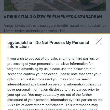
PIKNIK ITALOK: ÍZEK ÉS ÉLMÉNYEK A SZABADBAN
Ahogy tavaszodik és a nap egyre tovább marad velünk, sokaknak
támad kedve kirándulni a természetbe.
Szólj hozzá!
ugytudjuk.hu -
Do Not Process My Personal
Information
If you wish to opt-out of the sale, sharing to third parties, or
processing of your personal or sensitive information for
targeted advertising by us, please use the below opt-out
section to confirm your selection. Please note that after your
opt-out request is processed you may continue seeing
interest-based ads based on personal information utilized by
us or personal information disclosed to third parties prior to
your opt-out. You may separately opt-out of the further
disclosure of your personal information by third parties on the
IAB’s list of downstream participants. This information may
also be disclosed by us to third parties on the
IAB’s List of