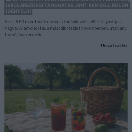
ISKOLAKEZDÉSI TÁMOGATÁS, AMIT NEM KELL KÜLÖN
IGÉNYELNI
Az első 50 ezer forintot még a tanévkezdés előtt folyósítja a
Magyar Államkincstár, a második részlet novemberben, utalvány
formájában érkezik.
1 hozzászólás