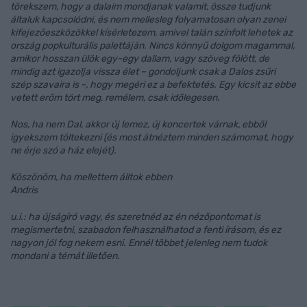
törekszem, hogy a dalaim mondjanak valamit, össze tudjunk
általuk kapcsolódni, és nem mellesleg folyamatosan olyan zenei
kifejezőeszközökkel kísérletezem, amivel talán színfolt lehetek az
ország popkulturális palettáján. Nincs könnyű dolgom magammal,
amikor hosszan ülök egy-egy dallam, vagy szöveg fölött, de
mindig azt igazolja vissza élet – gondoljunk csak a Dalos zsűri
szép szavaira is -, hogy megéri ez a befektetés. Egy kicsit az ebbe
vetett erőm tört meg, remélem, csak időlegesen.
Nos, ha nem Dal, akkor új lemez, új koncertek várnak, ebből
igyekszem töltekezni (és most átnéztem minden számomat, hogy
ne érje szó a ház elejét).
Köszönöm, ha mellettem álltok ebben
Andris
u.i.: ha újságíró vagy, és szeretnéd az én nézőpontomat is
megismertetni, szabadon felhasználhatod a fenti írásom, és ez
nagyon jól fog nekem esni. Ennél többet jelenleg nem tudok
mondani a témát illetően.