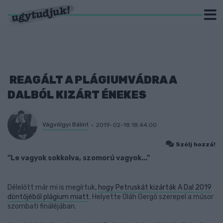
REAGÁLT A PLÁGIUMVÁDRA A
DALBÓL KIZÁRT ÉNEKES
Vágvölgyi Bálint
2019-02-18 18:44:00
Szólj hozzá!
"Le vagyok sokkolva, szomorú vagyok..."
Délelőtt már mi is megírtuk,
hogy Petruskát kizárták A Dal 2019
döntőjéből plágium miatt
. Helyette Oláh Gergő szerepel a műsor
szombati fináléjában.