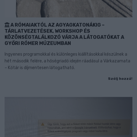
A RÓMAIAKTÓL AZ AGYAGKATONÁKIG –
TÁRLATVEZETÉSEK, WORKSHOP ÉS
KÖZÖNSÉGTALÁLKOZÓ VÁRJA A LÁTOGATÓKAT A
GYŐRI RÓMER MÚZEUMBAN
Ingyenes programokkal és különleges kiállításokkal készülnek a
hét második felére, a hőségriadó idején ráadásul a Várkazamata
– Kőtár is díjmentesen látogatható.
Szólj hozzá!