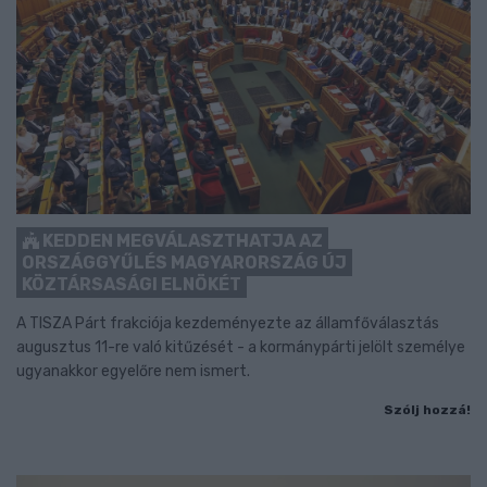
KEDDEN MEGVÁLASZTHATJA AZ
ORSZÁGGYŰLÉS MAGYARORSZÁG ÚJ
KÖZTÁRSASÁGI ELNÖKÉT
A TISZA Párt frakciója kezdeményezte az államfőválasztás
augusztus 11-re való kitűzését - a kormánypárti jelölt személye
ugyanakkor egyelőre nem ismert.
Szólj hozzá!