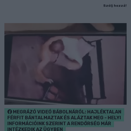
Szólj hozzá!
MEGRÁZÓ VIDEÓ BÁBOLNÁRÓL: HAJLÉKTALAN
FÉRFIT BÁNTALMAZTAK ÉS ALÁZTAK MEG - HELYI
INFORMÁCIÓINK SZERINT A RENDŐRSÉG MÁR
INTÉZKEDIK AZ ÜGYBEN