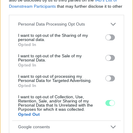
Downstream Participants
that may further disclose it to other
third parties.
ÖRÖMHÍR: TÍZ ÉVE NEM VOLT ILYEN ALACSONY AZ
Please note that this website/app uses one or more Google
Personal Data Processing Opt Outs
INFLÁCIÓ MAGYARORSZÁGON
services and may gather and store information including but
not limited to your visit or usage behaviour. You may click to
I want to opt-out of the Sharing of my
Júliusban mindössze 1,2 százalékkal emelkedtek éves
personal data.
grant or deny consent to Google and its third-party tags to
összevetésben a fogyasztói árak, miközben az élelmiszerek ára
Opted In
use your data for below specified purposes in below Google
már csökkent.
consent section.
I want to opt-out of the Sale of my
Personal Data.
Szólj hozzá!
Opted In
I want to opt-out of processing my
Personal Data for Targeted Advertising.
Opted In
I want to opt-out of Collection, Use,
Retention, Sale, and/or Sharing of my
Personal Data that Is Unrelated with the
Purposes for which it was collected.
Opted Out
Google consents