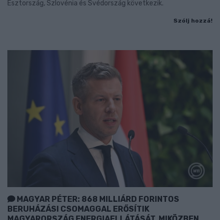
Észtország, Szlovénia és Svédország következik.
Szólj hozzá!
MAGYAR PÉTER: 868 MILLIÁRD FORINTOS
BERUHÁZÁSI CSOMAGGAL ERŐSÍTIK
MAGYARORSZÁG ENERGIAELLÁTÁSÁT, MIKÖZBEN