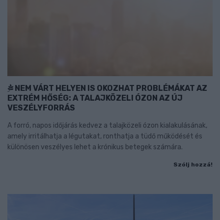
NEM VÁRT HELYEN IS OKOZHAT PROBLÉMÁKAT AZ
EXTRÉM HŐSÉG: A TALAJKÖZELI ÓZON AZ ÚJ
VESZÉLYFORRÁS
A forró, napos időjárás kedvez a talajközeli ózon kialakulásának,
amely irritálhatja a légutakat, ronthatja a tüdő működését és
különösen veszélyes lehet a krónikus betegek számára.
Szólj hozzá!