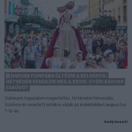
BAROKK POMPÁBA ÖLTÖZIK A BELVÁROS:
HÉTVÉGÉN RENDEZIK MEG A XXXIII. GYŐRI BAROKK
ESKÜVŐT
Jubileumi fogadalom megerősítés, történelmi felvonulás,
tűzshow és vezetett séták is várják az érdeklődőket augusztus
7–8-án.
Szólj hozzá!