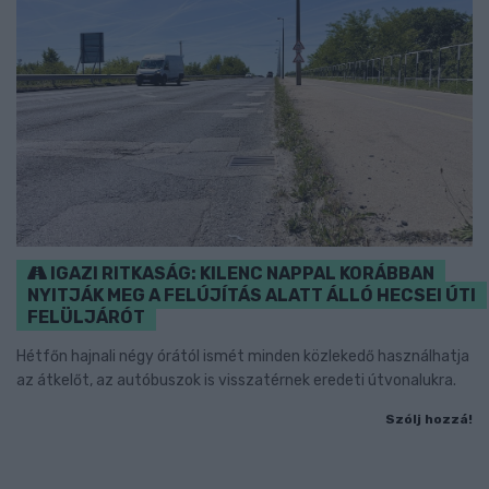
IGAZI RITKASÁG: KILENC NAPPAL KORÁBBAN
NYITJÁK MEG A FELÚJÍTÁS ALATT ÁLLÓ HECSEI ÚTI
FELÜLJÁRÓT
Hétfőn hajnali négy órától ismét minden közlekedő használhatja
az átkelőt, az autóbuszok is visszatérnek eredeti útvonalukra.
Szólj hozzá!