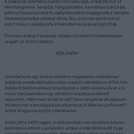
A szakértői vélemény szerint Petruska dala, a Help Me Out of
Here hangneme, tempója, hangszerelése, harmóniastruktúrája,
jellemző basszusmenete, dallamkezelése megegyezik a Vampire
Weekend amerikai zenekar White Sky című szerzeményével,
ezért műsor szabályzata értelmében kizárással sújtották.
Petruska András Facebook-oldalán közzétett közleményben
reagált az őt ért vádakra.
KÖZLEMÉNY
Szombat este egy kedves barátom meglepetés születésnapi
bulijának emelkedett pillanatába csapott villámként az MTVA híre.
Döbbent telefonváltások következtek a többi versenyzővel, a tv
műsor záró perceiben egy döntőnyi muzsikusra sikerült
ráijeszteni. Miért most került ez elő? Nem vizsgálnak át alaposan
mindent már a beválogatások alkalmával jó füllel és szoftverrel? -
tettük fel egymás között a kérdéseket.
Aztán jött a hétfő reggel. A műsorpróbán már zenélésre készen,
bedrótozva álltunk a színpadon, amikor a stáb félrehívott, hogy
szeretnének velem beszélni. Megosztották velem az előző nap