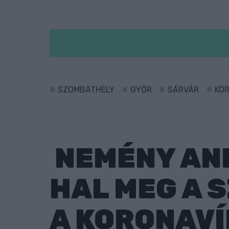
SZOMBATHELY
GYŐR
SÁRVÁR
KÖ
NEMÉNY AND
HAL MEG A 
A KORONAVÍ