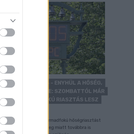
KÁNIKULA 2026 - ENYHÜL A HŐSÉG,
DE MÉG NINCS VÉGE: SZOMBATTÓL MÁR
“CSAK” MÁSODFOKÚ RIASZTÁS LESZ
ÉRVÉNYBEN
 július vége óta tartó harmadfokú hőségriasztást
érséklik, de a tartós meleg miatt továbbra is