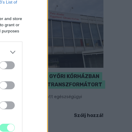
B’s List of
er and store
to grant or
ed purposes
KICSERÉLTÉK A GYŐRI KÓRHÁZBAN
MEGHIBÁSODOTT TRANSZFORMÁTORT
egkezdték az elhalasztott egészségügyi
llátásokat.
Szólj hozzá!