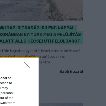
IGAZI RITKASÁG: KILENC NAPPAL
KORÁBBAN NYITJÁK MEG A FELÚJÍTÁS
ALATT ÁLLÓ HECSEI ÚTI FELÜLJÁRÓT
étfőn hajnali négy órától ismét minden közlekedő
asználhatja az átkelőt, az autóbuszok is
isszatérnek eredeti útvonalukra.
Szólj hozzá!
sonal or
ection to
ou may
 personal
out of the
 downstream