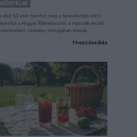
IGÉNYELNI
z első 50 ezer forintot még a tanévkezdés előtt
olyósítja a Magyar Államkincstár, a második részlet
ovemberben, utalvány formájában érkezik.
1 hozzászólás