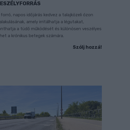
ESZÉLYFORRÁS
 forró, napos időjárás kedvez a talajközeli ózon
ialakulásának, amely irritálhatja a légutakat,
onthatja a tüdő működését és különösen veszélyes
ehet a krónikus betegek számára.
Szólj hozzá!