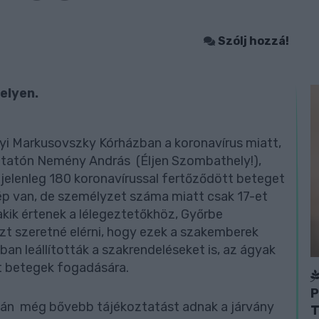
Szólj hozzá!
elyen.
i Markusovszky Kórházban a koronavírus miatt,
oztatón Nemény András (Éljen Szombathely!),
elenleg 180 koronavírussal fertőződött beteget
p van, de személyzet száma miatt csak 17-et
akik értenek a lélegeztetőkhöz, Győrbe
azt szeretné elérni, hogy ezek a szakemberek
an leállították a szakrendeléseket is, az ágyak
tt betegek fogadására.
P
mán még bővebb tájékoztatást adnak a járvány
T