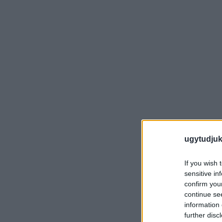
ugytudjuk
If you wish 
sensitive in
confirm you
continue se
information 
further disc