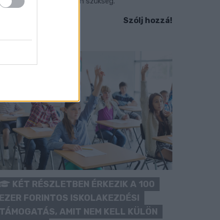
okozott óvatosságra van szükség.
Szólj hozzá!
KÉT RÉSZLETBEN ÉRKEZIK A 100
EZER FORINTOS ISKOLAKEZDÉSI
TÁMOGATÁS, AMIT NEM KELL KÜLÖN