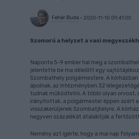
Fehér Buda
2020-11-10 09:41:00
Szomorú a helyzet a vasi megyeszékh
Naponta 5-9 ember hal meg a szombathely
jelentette be ma délelőtt egy sajtótájék
Szombathely polgármestere. A kórházban j
ápolnak, az intézményben 32 lélegezetőgé
tudnak működtetni. A többi olyan orvost, 
irányítottak, a polgármester éppen azért 
visszakerüljenek Szombatjhelyre. A kórházb
negyven százalékát átalakítják a fertőzö
Nemény azt ígérte, hogy a mai nap folya