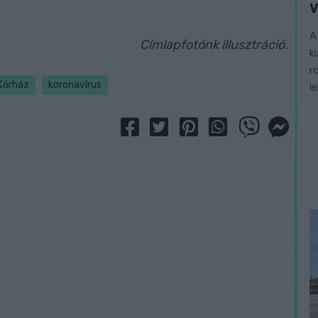
V
A
Címlapfotónk illusztráció.
k
r
Kórház
koronavírus
l