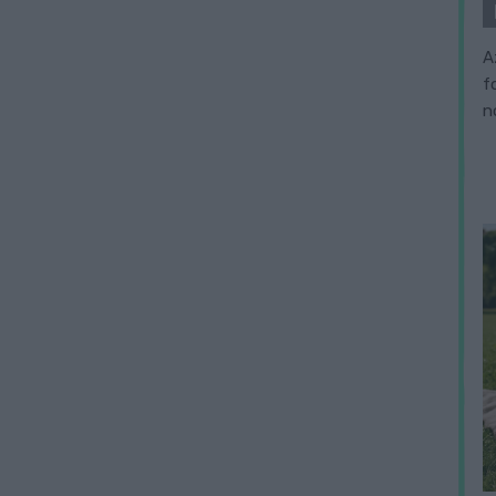
A
f
n