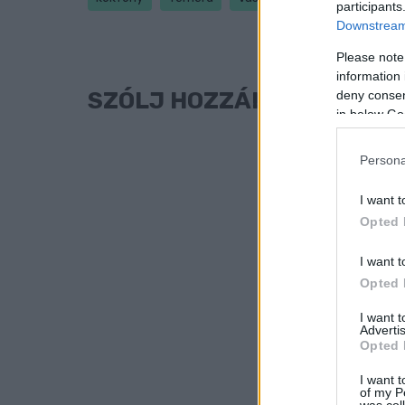
participants
Downstream 
Please note
information 
SZÓLJ HOZZÁ!
deny consent
in below Go
Persona
I want t
Opted 
I want t
Opted 
I want 
Advertis
Opted 
I want t
of my P
was col