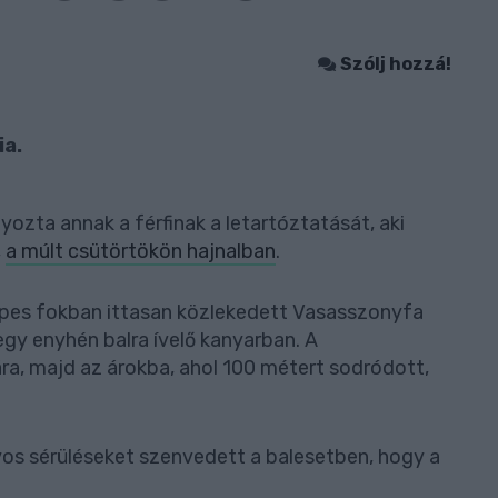
Szólj hozzá!
ia.
ozta annak a férfinak a letartóztatását, aki
,
a múlt csütörtökön hajnalban
.
epes fokban ittasan közlekedett Vasasszonyfa
gy enyhén balra ívelő kanyarban. A
ára, majd az árokba, ahol 100 métert sodródott,
lyos sérüléseket szenvedett a balesetben, hogy a