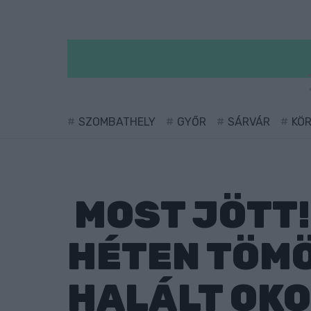
SZOMBATHELY
GYŐR
SÁRVÁR
KÖ
MOST JÖTT!
HÉTEN TÖMÖ
HALÁLT OK