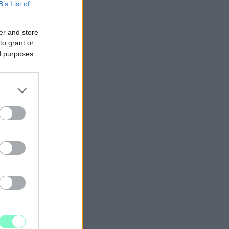
B’s List of
er and store
to grant or
ed purposes