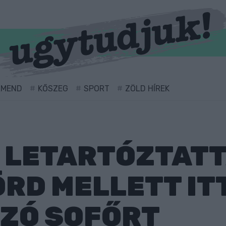
RMEND
KŐSZEG
SPORT
ZÖLD HÍREK
 LETARTÓZTATT
RD MELLETT IT
OZÓ SOFŐRT