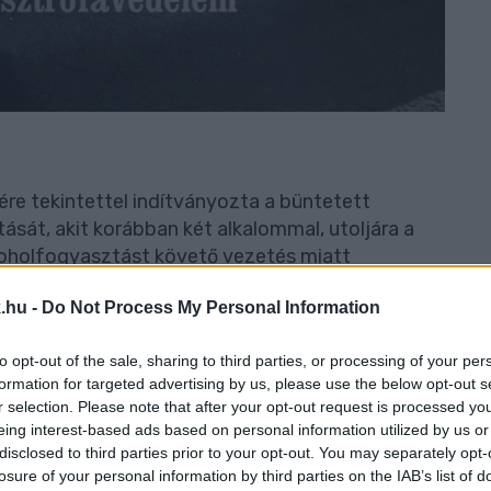
ére tekintettel indítványozta a büntetett
tását, akit korábban két alkalommal, utoljára a
koholfogyasztást követő vezetés miatt
.hu -
Do Not Process My Personal Information
to opt-out of the sale, sharing to third parties, or processing of your per
formation for targeted advertising by us, please use the below opt-out s
rója hétfőn az ügyészi indítvánnyal egyezően
r selection. Please note that after your opt-out request is processed y
ított letartóztatását.
eing interest-based ads based on personal information utilized by us or
disclosed to third parties prior to your opt-out. You may separately opt-
losure of your personal information by third parties on the IAB’s list of
művezetés
részeg sofőr