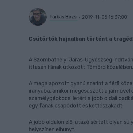
Farkas Bazsi
2019-11-05 16:37:00
Csütörtök hajnalban történt a tragéd
A Szombathelyi Járási Ügyészség indítvány
ittasan fának ütközött Tömörd közelében
A megalapozott gyanú szerint a férfi köz
irányába, amikor megcsúszott a járművel e
személygépkocsi letért a jobb oldali padk
egy fának csapódott és kettészakadt.
A jobb oldalon elől utazó sértett olyan sú
helyszínen elhunyt.