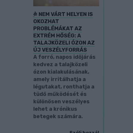
NEM VÁRT HELYEN IS
OKOZHAT
PROBLÉMÁKAT AZ
EXTRÉM HŐSÉG: A
TALAJKÖZELI ÓZON AZ
ÚJ VESZÉLYFORRÁS
A forró, napos időjárás
kedvez a talajközeli
ózon kialakulásának,
amely irritálhatja a
légutakat, ronthatja a
tüdő működését és
különösen veszélyes
lehet a krónikus
betegek számára.
Szólj hozzá!