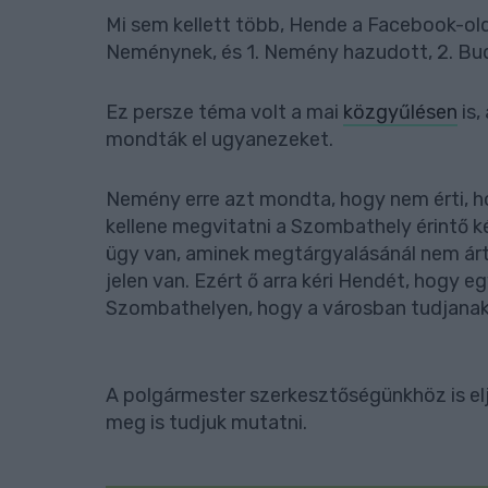
Mi sem kellett több, Hende a Facebook-olda
Neménynek, és 1. Nemény hazudott, 2. Buda
Ez persze téma volt a mai
közgyűlésen
is,
mondták el ugyanezeket.
Nemény erre azt mondta, hogy nem érti, 
kellene megvitatni a Szombathely érintő ké
ügy van, aminek megtárgyalásánál nem árt
jelen van. Ezért ő arra kéri Hendét, hogy e
Szombathelyen, hogy a városban tudjanak 
A polgármester szerkesztőségünkhöz is elju
meg is tudjuk mutatni.