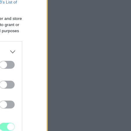
B’s List of
er and store
to grant or
ed purposes