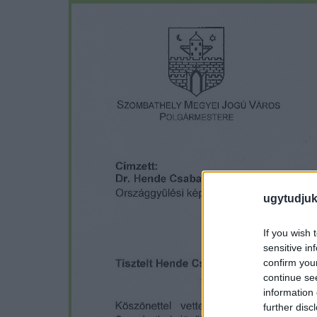
ugytudjuk
If you wish 
sensitive in
confirm you
continue se
information 
further disc