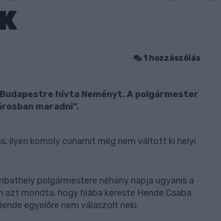
K
1 hozzászólás
 Budapestre hívta Neményt. A polgármester
árosban maradni”.
tás, ilyen komoly cunamit még nem váltott ki helyi
bathely polgármestere néhány napja ugyanis a
en azt mondta, hogy hiába kereste Hende Csaba
ende egyelőre nem válaszolt neki.