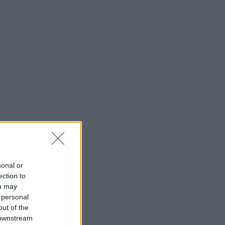
sonal or
ection to
ou may
 personal
out of the
 downstream