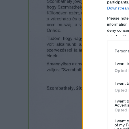
participants
Downstream 
Please note
information 
deny consent
in below Go
Persona
I want t
Opted 
I want t
Opted 
I want 
Advertis
Opted 
I want t
of my P
was col