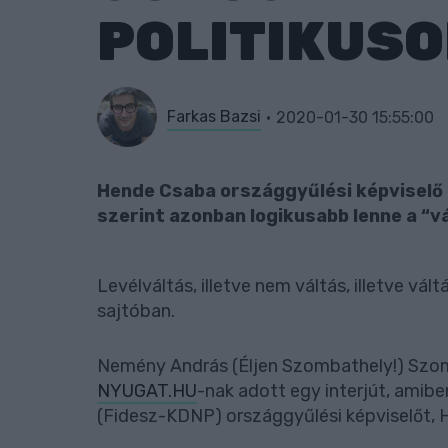
POLITIKUSO
Farkas Bazsi
2020-01-30 15:55:00
Hende Csaba országgyűlési képviselő
szerint azonban logikusabb lenne a “v
Levélváltás, illetve nem váltás, illetve vál
sajtóban.
Nemény András (Éljen Szombathely!) Szom
NYUGAT.HU
-nak adott egy interjút, amib
(Fidesz-KDNP) országgyűlési képviselőt, H