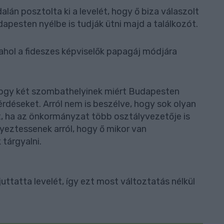
lán posztolta ki a levelét, hogy ő biza válaszolt
pesten nyélbe is tudják ütni majd a találkozót.
 ahol a fideszes képviselők papagáj módjára
hogy két szombathelyinek miért Budapesten
rdéseket. Arról nem is beszélve, hogy sok olyan
, ha az önkormányzat több osztályvezetője is
gyeztessenek arról, hogy ő mikor van
tárgyalni.
ttatta levelét, így ezt most változtatás nélkül