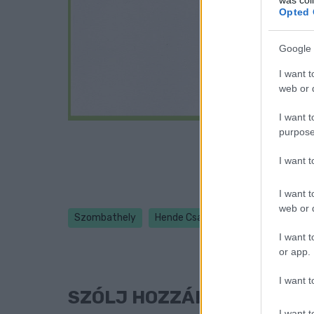
Opted 
Google 
I want t
web or d
I want t
purpose
I want 
I want t
web or d
Szombathely
Hende Csaba
Nemény András
I want t
or app.
I want t
SZÓLJ HOZZÁ!
I want t