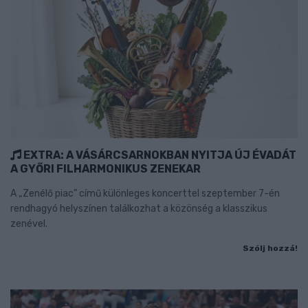
EXTRA: A VÁSÁRCSARNOKBAN NYITJA ÚJ ÉVADÁT
A GYŐRI FILHARMONIKUS ZENEKAR
A „Zenélő piac” című különleges koncerttel szeptember 7-én
rendhagyó helyszínen találkozhat a közönség a klasszikus
zenével.
Szólj hozzá!