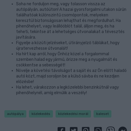
Soha ne forduljon meg, vagy tolasson vissza az
autópályán, autóúton! A hazai gyorsforgalmi utakon sűrűn
találhatóak különszintű csomópontok, melyeken
keresztül biztonságosan lehajthat és megfordulhat. Ha
pihenőhelyet, vagy leállóöblöt talál, álljon meg, és ha
teheti, tekintse át a lehetséges útvonalakat a tévesztés
javítására.
Figyelje a közúti jelzéseket, útirányjelző táblákat, hogy
újratervezhesse útvonalát!
Ha hírt kap arról, hogy Önhöz közel a forgalommal
szemben halad egy jármű, őrizze meg a nyugalmát és
csökkentse a sebességét!
Növelje a követési távolságot a saját és az Ön előtt haladó
autó közt, majd soroljon be a külső sávba és ne kezdjen
előzésbe!
Ha lehet, várakozzon a legközelebbi benzinkútnál vagy
pihenőhelynél, amíg elmúlik a veszély!
autópálya
közlekedés
közlekedési morál
baleset