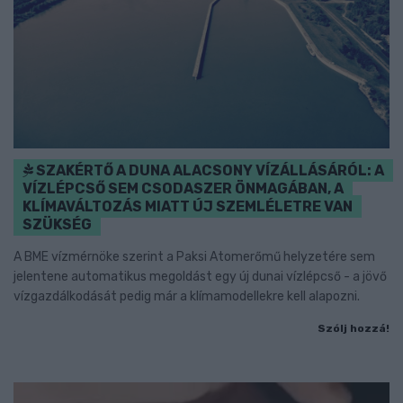
SZAKÉRTŐ A DUNA ALACSONY VÍZÁLLÁSÁRÓL: A
VÍZLÉPCSŐ SEM CSODASZER ÖNMAGÁBAN, A
KLÍMAVÁLTOZÁS MIATT ÚJ SZEMLÉLETRE VAN
SZÜKSÉG
A BME vízmérnöke szerint a Paksi Atomerőmű helyzetére sem
jelentene automatikus megoldást egy új dunai vízlépcső - a jövő
vízgazdálkodását pedig már a klímamodellekre kell alapozni.
Szólj hozzá!