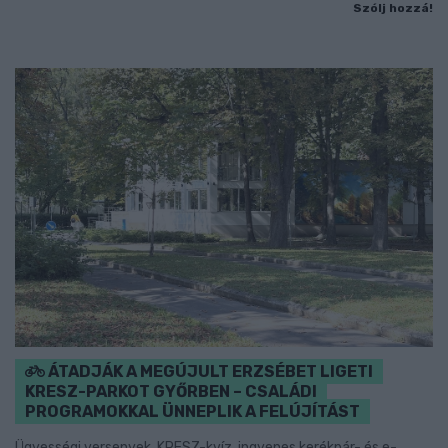
Szólj hozzá!
ÁTADJÁK A MEGÚJULT ERZSÉBET LIGETI
KRESZ-PARKOT GYŐRBEN – CSALÁDI
PROGRAMOKKAL ÜNNEPLIK A FELÚJÍTÁST
Ügyességi versenyek, KRESZ-kvíz, ingyenes kerékpár- és e-