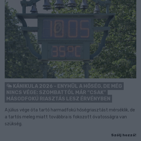
KÁNIKULA 2026 - ENYHÜL A HŐSÉG, DE MÉG
NINCS VÉGE: SZOMBATTÓL MÁR “CSAK”
MÁSODFOKÚ RIASZTÁS LESZ ÉRVÉNYBEN
A július vége óta tartó harmadfokú hőségriasztást mérséklik, de
a tartós meleg miatt továbbra is fokozott óvatosságra van
szükség.
Szólj hozzá!