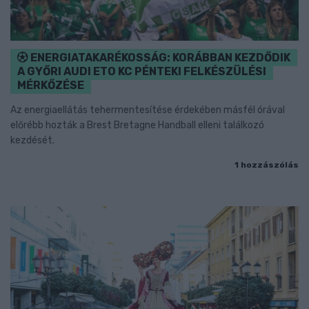
ENERGIATAKARÉKOSSÁG: KORÁBBAN KEZDŐDIK
A GYŐRI AUDI ETO KC PÉNTEKI FELKÉSZÜLÉSI
MÉRKŐZÉSE
Az energiaellátás tehermentesítése érdekében másfél órával
előrébb hozták a Brest Bretagne Handball elleni találkozó
kezdését.
1 hozzászólás