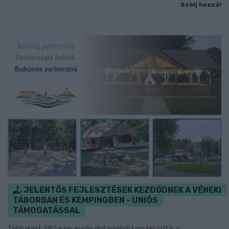
Szólj hozzá!
JELENTŐS FEJLESZTÉSEK KEZDŐDNEK A VÉNEKI
TÁBORBAN ÉS KEMPINGBEN - UNIÓS
TÁMOGATÁSSAL
Több mint 280 ezer eurós dotációból korszerűsítik a