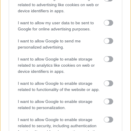
related to advertising like cookies on web or
device identifiers in apps.
KÍVÁNCSISÁGBÓL HAJTOTTAK BE A
I want to allow my user data to be sent to
JÁRVÁNYÜGYI KARANTÉN ALATT ÁLLÓ TELEPRE -
Google for online advertising purposes.
MEGRÓTTA ŐKET A GYŐRI ÜGYÉSZSÉG
I want to allow Google to send me
Két fiatalkorú is volt a háromfős társaságban, akik a
personalized advertising.
figyelmeztető táblák ellenére mentek be egy Mosonmagyaróvár
környéki, zárlat alá vont állattartó telepre.
I want to allow Google to enable storage
Szólj hozzá!
related to analytics like cookies on web or
device identifiers in apps.
I want to allow Google to enable storage
related to functionality of the website or app.
I want to allow Google to enable storage
related to personalization.
I want to allow Google to enable storage
related to security, including authentication