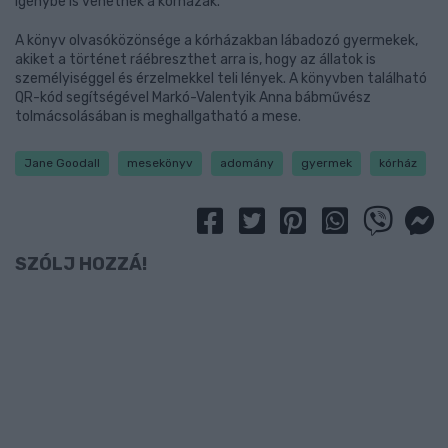
igénybe is vehetnek a kórházak.
A könyv olvasóközönsége a kórházakban lábadozó gyermekek,
akiket a történet ráébreszthet arra is, hogy az állatok is
személyiséggel és érzelmekkel teli lények. A könyvben található
QR-kód segítségével Markó-Valentyik Anna bábművész
tolmácsolásában is meghallgatható a mese.
Jane Goodall
mesekönyv
adomány
gyermek
kórház
SZÓLJ HOZZÁ!