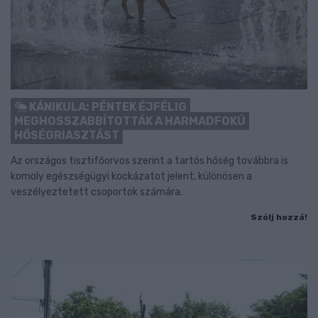
KÁNIKULA: PÉNTEK ÉJFÉLIG
MEGHOSSZABBÍTOTTÁK A HARMADFOKÚ
HŐSÉGRIASZTÁST
Az országos tisztifőorvos szerint a tartós hőség továbbra is
komoly egészségügyi kockázatot jelent, különösen a
veszélyeztetett csoportok számára.
Szólj hozzá!