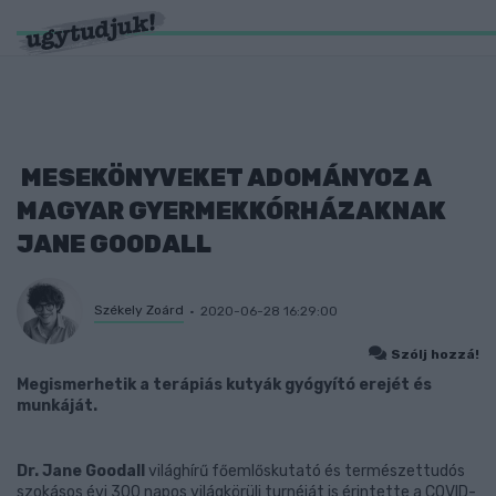
MESEKÖNYVEKET ADOMÁNYOZ A
MAGYAR GYERMEKKÓRHÁZAKNAK
JANE GOODALL
Székely Zoárd
2020-06-28 16:29:00
Szólj hozzá!
Megismerhetik a terápiás kutyák gyógyító erejét és
munkáját.
Dr. Jane Goodall
világhírű főemlőskutató és természettudós
szokásos évi 300 napos világkörüli turnéját is érintette a COVID-