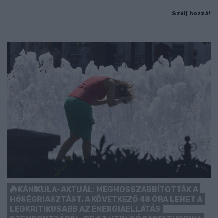
Szólj hozzá!
KÁNIKULA-AKTUÁL: MEGHOSSZABBÍTOTTÁK A
HŐSÉGRIASZTÁST, A KÖVETKEZŐ 48 ÓRA LEHET A
LEGKRITIKUSABB AZ ENERGIAELLÁTÁS