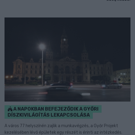
A NAPOKBAN BEFEJEZŐDIK A GYŐRI
DÍSZKIVILÁGÍTÁS LEKAPCSOLÁSA
A város 77 helyszínén zajlik a munkavégzés, a Győr Projekt
kezelésében lévő épületek egy részét is érinti az intézkedés.