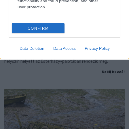
functionality and fraud prevention, and other
user protection.
CONFIRM
HELYSZÍNT VÁLTOZTAT A GYŐRI NEMZETKÖZI
MŰVÉSZTELEP KÖZÖNSÉGTALÁLKOZÓJA
Data Deletion
Data Access
Privacy Policy
Az augusztus 5-i programot az eredetileg meghirdetett
helyszín helyett az Esterházy-palotában rendezik meg.
Szólj hozzá!