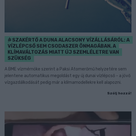
SZAKÉRTŐ A DUNA ALACSONY VÍZÁLLÁSÁRÓL: A
VÍZLÉPCSŐ SEM CSODASZER ÖNMAGÁBAN, A
KLÍMAVÁLTOZÁS MIATT ÚJ SZEMLÉLETRE VAN
SZÜKSÉG
A BME vízmérnöke szerint a Paksi Atomerőmű helyzetére sem
jelentene automatikus megoldást egy új dunai vízlépcső - a jövő
vízgazdálkodását pedig már a klímamodellekre kell alapozni.
Szólj hozzá!