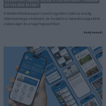
SZEMPONTJÁBÓL, DE AZ UTOLSÓ PAKSI TURBINA
EGYELŐRE KITART
A Védelmi Munkacsoport szerint egyelőre stabil az ország
villamosenergia-rendszere, de továbbra is takarékosságra kérik
a lakosságot és a nagyfogyasztókat.
Szólj hozzá!