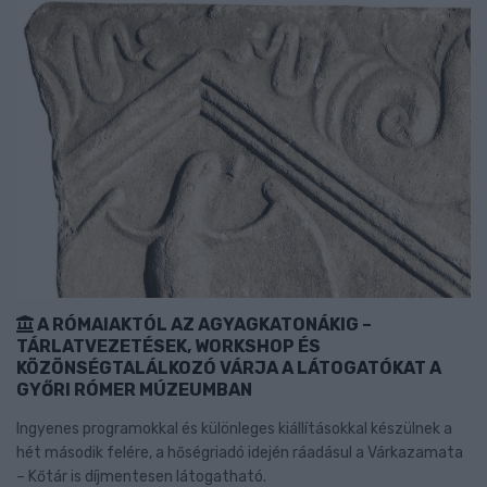
A RÓMAIAKTÓL AZ AGYAGKATONÁKIG –
TÁRLATVEZETÉSEK, WORKSHOP ÉS
KÖZÖNSÉGTALÁLKOZÓ VÁRJA A LÁTOGATÓKAT A
GYŐRI RÓMER MÚZEUMBAN
Ingyenes programokkal és különleges kiállításokkal készülnek a
hét második felére, a hőségriadó idején ráadásul a Várkazamata
– Kőtár is díjmentesen látogatható.