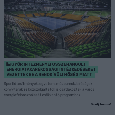
GYŐR INTÉZMÉNYEI ÖSSZEHANGOLT
ENERGIATAKARÉKOSSÁGI INTÉZKEDÉSEKET
VEZETTEK BE A RENDKÍVÜLI HŐSÉG MIATT
Sportlétesítmények, egyetem, múzeumok, bíróságok,
könyvtárak és közszolgáltatók is csatlakoztak a város
energiafelhasználását csökkentő programhoz.
Szólj hozzá!