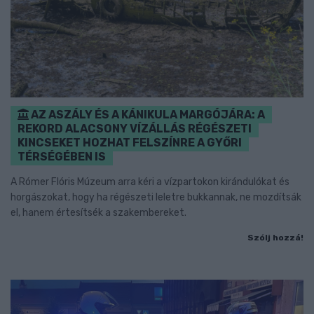
AZ ASZÁLY ÉS A KÁNIKULA MARGÓJÁRA: A
REKORD ALACSONY VÍZÁLLÁS RÉGÉSZETI
KINCSEKET HOZHAT FELSZÍNRE A GYŐRI
TÉRSÉGÉBEN IS
A Rómer Flóris Múzeum arra kéri a vízpartokon kirándulókat és
horgászokat, hogy ha régészeti leletre bukkannak, ne mozdítsák
el, hanem értesítsék a szakembereket.
Szólj hozzá!