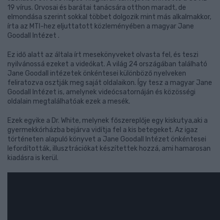
19 vírus. Orvosai és barátai tanácsára otthon maradt, de
elmondása szerint sokkal többet dolgozik mint más alkalmakkor,
írta az MTI-hez eljuttatott közleményében a magyar Jane
Goodall Intézet .
Ez idő alatt az általa írt mesekönyveket olvasta fel, és teszi
nyilvánossá ezeket a videókat. A világ 24 országában található
Jane Goodall intézetek önkéntesei különböző nyelveken
feliratozva osztják meg saját oldalaikon. Így tesz a magyar Jane
Goodall Intézet is, amelynek videócsatornáján és közösségi
oldalain megtalálhatóak ezek a mesék.
Ezek egyike a Dr. White, melynek főszereplője egy kiskutya,aki a
gyermekkórházba bejárva vidítja fel a kis betegeket. Az igaz
történeten alapuló könyvet a Jane Goodall Intézet önkéntesei
lefordították, illusztrációkat készítettek hozzá, ami hamarosan
kiadásra is kerül.