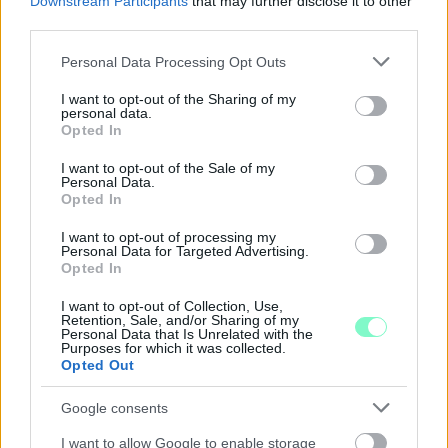
Downstream Participants
that may further disclose it to other
MEGYEI TISZA SZIGET-TALÁLKOZÓ ERŐSÍTETTE A
third parties.
RENDSZERVÁLTÓ ÖSSZEFOGÁST
Please note that this website/app uses one or more Google
Personal Data Processing Opt Outs
Közéleti szereplők, szakpolitikai előadások és közösségi
services and may gather and store information including but
programok is helyet kaptak a Győr-Moson-Sopron megyei TISZA
not limited to your visit or usage behaviour. You may click to
I want to opt-out of the Sharing of my
personal data.
Szigetek egész napos találkozóján.
grant or deny consent to Google and its third-party tags to
Opted In
use your data for below specified purposes in below Google
1 hozzászólás
consent section.
I want to opt-out of the Sale of my
Personal Data.
Opted In
I want to opt-out of processing my
Personal Data for Targeted Advertising.
Opted In
I want to opt-out of Collection, Use,
Retention, Sale, and/or Sharing of my
Personal Data that Is Unrelated with the
Purposes for which it was collected.
Opted Out
Google consents
I want to allow Google to enable storage