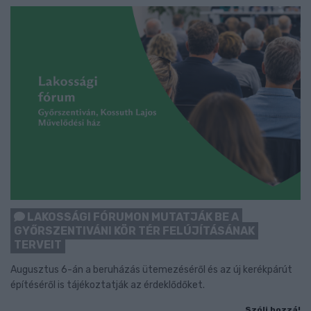
LAKOSSÁGI FÓRUMON MUTATJÁK BE A
GYŐRSZENTIVÁNI KÖR TÉR FELÚJÍTÁSÁNAK
TERVEIT
Augusztus 6-án a beruházás ütemezéséről és az új kerékpárút
építéséről is tájékoztatják az érdeklődőket.
Szólj hozzá!