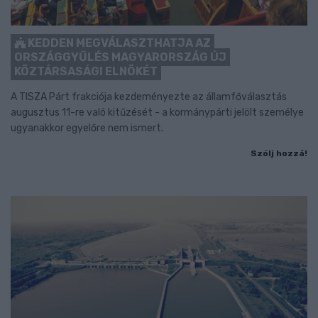
KEDDEN MEGVÁLASZTHATJA AZ
ORSZÁGGYŰLÉS MAGYARORSZÁG ÚJ
KÖZTÁRSASÁGI ELNÖKÉT
A TISZA Párt frakciója kezdeményezte az államfőválasztás
augusztus 11-re való kitűzését - a kormánypárti jelölt személye
ugyanakkor egyelőre nem ismert.
Szólj hozzá!