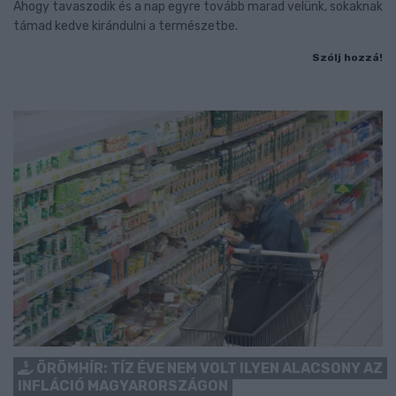
Ahogy tavaszodik és a nap egyre tovább marad velünk, sokaknak
támad kedve kirándulni a természetbe.
Szólj hozzá!
ÖRÖMHÍR: TÍZ ÉVE NEM VOLT ILYEN ALACSONY AZ
INFLÁCIÓ MAGYARORSZÁGON