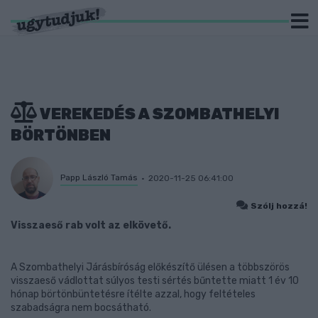
VEREKEDÉS A SZOMBATHELYI
BÖRTÖNBEN
Papp László Tamás
2020-11-25 06:41:00
Szólj hozzá!
Visszaeső rab volt az elkövető.
A Szombathelyi Járásbíróság előkészítő ülésen a többszörös
visszaeső vádlottat súlyos testi sértés bűntette miatt 1 év 10
hónap börtönbüntetésre ítélte azzal, hogy feltételes
szabadságra nem bocsátható.