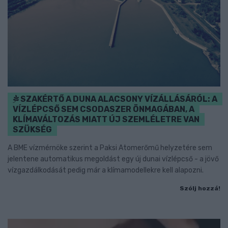
SZAKÉRTŐ A DUNA ALACSONY VÍZÁLLÁSÁRÓL: A
VÍZLÉPCSŐ SEM CSODASZER ÖNMAGÁBAN, A
KLÍMAVÁLTOZÁS MIATT ÚJ SZEMLÉLETRE VAN
SZÜKSÉG
A BME vízmérnöke szerint a Paksi Atomerőmű helyzetére sem
jelentene automatikus megoldást egy új dunai vízlépcső - a jövő
vízgazdálkodását pedig már a klímamodellekre kell alapozni.
Szólj hozzá!