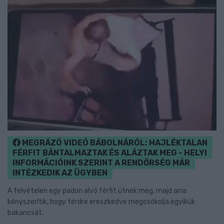
MEGRÁZÓ VIDEÓ BÁBOLNÁRÓL: HAJLÉKTALAN
FÉRFIT BÁNTALMAZTAK ÉS ALÁZTAK MEG - HELYI
INFORMÁCIÓINK SZERINT A RENDŐRSÉG MÁR
INTÉZKEDIK AZ ÜGYBEN
A felvételen egy padon alvó férfit ütnek meg, majd arra
kényszerítik, hogy térdre ereszkedve megcsókolja egyikük
bakancsát.