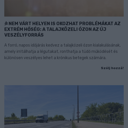
NEM VÁRT HELYEN IS OKOZHAT PROBLÉMÁKAT AZ
EXTRÉM HŐSÉG: A TALAJKÖZELI ÓZON AZ ÚJ
VESZÉLYFORRÁS
A forró, napos időjárás kedvez a talajközeli ózon kialakulásának,
amely irritálhatja a légutakat, ronthatja a tüdő működését és
különösen veszélyes lehet a krónikus betegek számára.
Szólj hozzá!