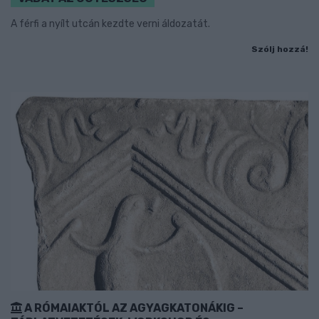
A férfi a nyílt utcán kezdte verni áldozatát.
Szólj hozzá!
A RÓMAIAKTÓL AZ AGYAGKATONÁKIG –