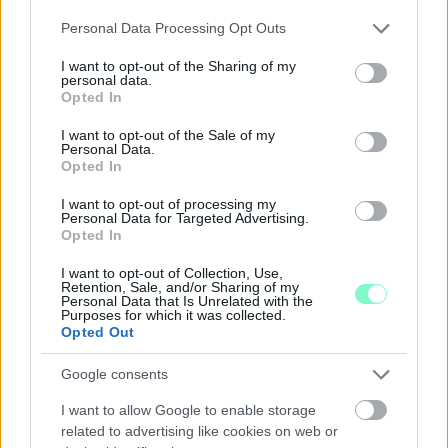
A BAROKK ÖSSZES ÁRNYALATA ÉS MÉG EGY SOR
Please note that this website/app uses one or more Google
Personal Data Processing Opt Outs
KIVÁLÓ PROGRAM VÁR MINDENKIT EZEN A HÉTVÉGÉN
services and may gather and store information including but
GYŐRBEN
not limited to your visit or usage behaviour. You may click to
I want to opt-out of the Sharing of my
personal data.
grant or deny consent to Google and its third-party tags to
Középpontban a hagyományőrzés, de lesz Pogány Induló és
Opted In
use your data for below specified purposes in below Google
Majka koncert, jóga szeánsz, “borhajózás” és egy csomó minden
consent section.
I want to opt-out of the Sale of my
más.
Personal Data.
Opted In
Szólj hozzá!
I want to opt-out of processing my
Personal Data for Targeted Advertising.
Opted In
I want to opt-out of Collection, Use,
Retention, Sale, and/or Sharing of my
Personal Data that Is Unrelated with the
Purposes for which it was collected.
Opted Out
Google consents
I want to allow Google to enable storage
related to advertising like cookies on web or