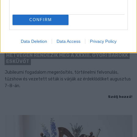
CONFIRM
Data Deletion
Data Access
Privacy Policy
BAROKK POMPÁBA ÖLTÖZIK A BELVÁROS:
HÉTVÉGÉN RENDEZIK MEG A XXXIII. GYŐRI BAROKK
ESKÜVŐT
Jubileumi fogadalom megerősítés, történelmi felvonulás,
tűzshow és vezetett séták is várják az érdeklődőket augusztus
7–8-án.
Szólj hozzá!