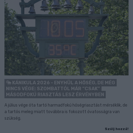
KÁNIKULA 2026 - ENYHÜL A HŐSÉG, DE MÉG
NINCS VÉGE: SZOMBATTÓL MÁR “CSAK”
MÁSODFOKÚ RIASZTÁS LESZ ÉRVÉNYBEN
A július vége óta tartó harmadfokú hőségriasztást mérséklik, de
a tartós meleg miatt továbbra is fokozott óvatosságra van
szükség.
Szólj hozzá!