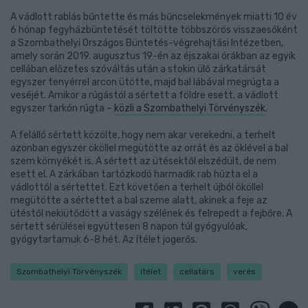
A vádlott rablás bűntette és más bűncselekmények miatti 10 év
6 hónap fegyházbüntetését töltötte többszörös visszaesőként
a Szombathelyi Országos Büntetés-végrehajtási Intézetben,
amely során 2019. augusztus 19-én az éjszakai órákban az egyik
cellában előzetes szóváltás után a stokin ülő zárkatársát
egyszer tenyérrel arcon ütötte, majd bal lábával megrúgta a
veséjét. Amikor a rúgástól a sértett a földre esett, a vádlott
egyszer tarkón rúgta –
közli a Szombathelyi Törvényszék
.
A felálló sértett közölte, hogy nem akar verekedni, a terhelt
azonban egyszer ököllel megütötte az orrát és az öklével a bal
szem környékét is. A sértett az ütésektől elszédült, de nem
esett el. A zárkában tartózkodó harmadik rab húzta el a
vádlottól a sértettet. Ezt követően a terhelt újból ököllel
megütötte a sértettet a bal szeme alatt, akinek a feje az
ütéstől nekiütődött a vaságy szélének és felrepedt a fejbőre. A
sértett sérülései együttesen 8 napon túl gyógyulóak,
gyógytartamuk 6-8 hét. Az ítélet jogerős.
Szombathelyi Törvényszék
ítélet
cellatárs
verés