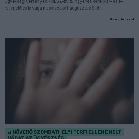
Ügyességi versenyek, KRESZ-kvíz, ingyenes kerékpár- és e-
rollerjelölés is várja a családokat augusztus 8-án.
Szólj hozzá!
NŐVERŐ SZOMBATHELYI FÉRFI ELLEN EMELT
VÁDAT AZ ÜGYÉSZSÉG