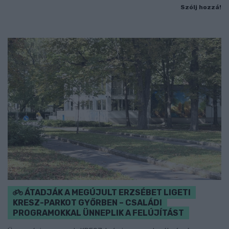
Szólj hozzá!
ÁTADJÁK A MEGÚJULT ERZSÉBET LIGETI
KRESZ-PARKOT GYŐRBEN – CSALÁDI
PROGRAMOKKAL ÜNNEPLIK A FELÚJÍTÁST