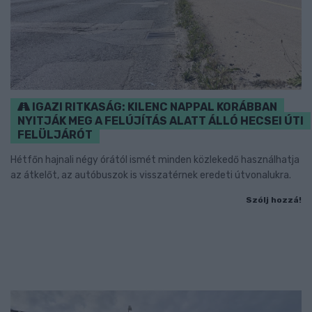
IGAZI RITKASÁG: KILENC NAPPAL KORÁBBAN
NYITJÁK MEG A FELÚJÍTÁS ALATT ÁLLÓ HECSEI ÚTI
FELÜLJÁRÓT
Hétfőn hajnali négy órától ismét minden közlekedő használhatja
az átkelőt, az autóbuszok is visszatérnek eredeti útvonalukra.
Szólj hozzá!