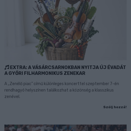
EXTRA: A VÁSÁRCSARNOKBAN NYITJA ÚJ ÉVADÁT
A GYŐRI FILHARMONIKUS ZENEKAR
A „Zenélő piac” című különleges koncerttel szeptember 7-én
rendhagyó helyszínen találkozhat a közönség a klasszikus
zenével.
Szólj hozzá!