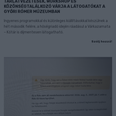
TÁRLATVEZETÉSEK, WORKSHOP ÉS
KÖZÖNSÉGTALÁLKOZÓ VÁRJA A LÁTOGATÓKAT A
GYŐRI RÓMER MÚZEUMBAN
Ingyenes programokkal és különleges kiállításokkal készülnek a
hét második felére, a hőségriadó idején ráadásul a Várkazamata
– Kőtár is díjmentesen látogatható.
Szólj hozzá!