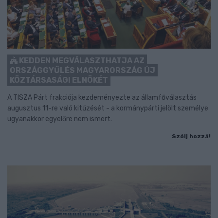
KEDDEN MEGVÁLASZTHATJA AZ
ORSZÁGGYŰLÉS MAGYARORSZÁG ÚJ
KÖZTÁRSASÁGI ELNÖKÉT
A TISZA Párt frakciója kezdeményezte az államfőválasztás
augusztus 11-re való kitűzését - a kormánypárti jelölt személye
ugyanakkor egyelőre nem ismert.
Szólj hozzá!