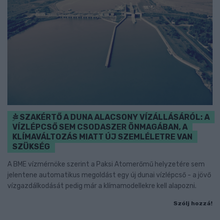
SZAKÉRTŐ A DUNA ALACSONY VÍZÁLLÁSÁRÓL: A
VÍZLÉPCSŐ SEM CSODASZER ÖNMAGÁBAN, A
KLÍMAVÁLTOZÁS MIATT ÚJ SZEMLÉLETRE VAN
SZÜKSÉG
A BME vízmérnöke szerint a Paksi Atomerőmű helyzetére sem
jelentene automatikus megoldást egy új dunai vízlépcső - a jövő
vízgazdálkodását pedig már a klímamodellekre kell alapozni.
Szólj hozzá!