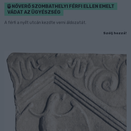
NŐVERŐ SZOMBATHELYI FÉRFI ELLEN EMELT
VÁDAT AZ ÜGYÉSZSÉG
A férfi a nyílt utcán kezdte verni áldozatát.
Szólj hozzá!