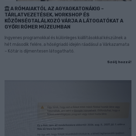
A RÓMAIAKTÓL AZ AGYAGKATONÁKIG –
TÁRLATVEZETÉSEK, WORKSHOP ÉS
KÖZÖNSÉGTALÁLKOZÓ VÁRJA A LÁTOGATÓKAT A
GYŐRI RÓMER MÚZEUMBAN
Ingyenes programokkal és különleges kiállításokkal készülnek a
hét második felére, a hőségriadó idején ráadásul a Várkazamata
– Kőtár is díjmentesen látogatható.
Szólj hozzá!