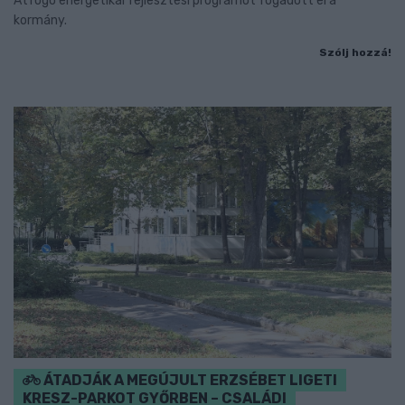
Átfogó energetikai fejlesztési programot fogadott el a
kormány.
Szólj hozzá!
ÁTADJÁK A MEGÚJULT ERZSÉBET LIGETI
KRESZ-PARKOT GYŐRBEN – CSALÁDI