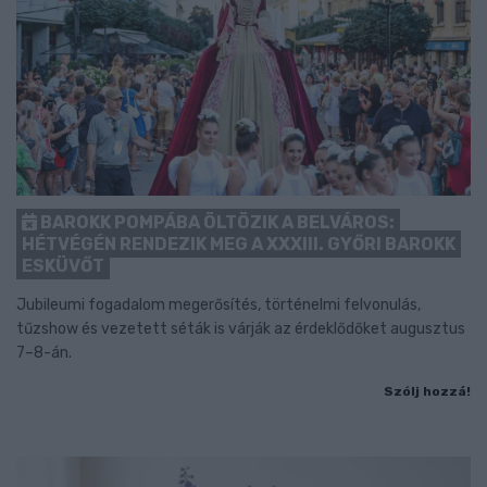
BAROKK POMPÁBA ÖLTÖZIK A BELVÁROS:
HÉTVÉGÉN RENDEZIK MEG A XXXIII. GYŐRI BAROKK
ESKÜVŐT
Jubileumi fogadalom megerősítés, történelmi felvonulás,
tűzshow és vezetett séták is várják az érdeklődőket augusztus
7–8-án.
Szólj hozzá!