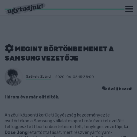
MEGINT BÖRTÖNBE MEHET A
SAMSUNG VEZETŐJE
Székely Zoárd
2020-06-06 15:38:00
Szólj hozzá!
Három éve már elítélték.
A szöuli központi kerületi ügyészség kezdeményezte
csütörtökön a Samsung vállalatcsoport már évekkel ezelőtt
felfüggesztett börtönbüntetésre ítélt, tényleges vezetője,
Li
Dzse Jong
letartóztatását, mert részvényárfolyam-