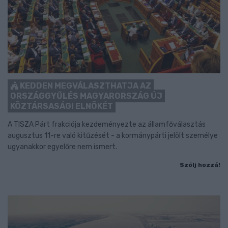
KEDDEN MEGVÁLASZTHATJA AZ
ORSZÁGGYŰLÉS MAGYARORSZÁG ÚJ
KÖZTÁRSASÁGI ELNÖKÉT
A TISZA Párt frakciója kezdeményezte az államfőválasztás
augusztus 11-re való kitűzését - a kormánypárti jelölt személye
ugyanakkor egyelőre nem ismert.
Szólj hozzá!