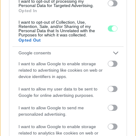
I want to opt-out of processing my
Personal Data for Targeted Advertising.
Opted In
A BAROKK ÖSSZES ÁRNYALATA ÉS MÉG EGY SOR
I want to opt-out of Collection, Use,
KIVÁLÓ PROGRAM VÁR MINDENKIT EZEN A HÉTVÉGÉN
Retention, Sale, and/or Sharing of my
Personal Data that Is Unrelated with the
GYŐRBEN
Purposes for which it was collected.
Opted Out
Középpontban a hagyományőrzés, de lesz Pogány Induló és
Majka koncert, jóga szeánsz, “borhajózás” és egy csomó minden
Google consents
más.
I want to allow Google to enable storage
Szólj hozzá!
related to advertising like cookies on web or
device identifiers in apps.
I want to allow my user data to be sent to
Google for online advertising purposes.
I want to allow Google to send me
personalized advertising.
I want to allow Google to enable storage
related to analytics like cookies on web or