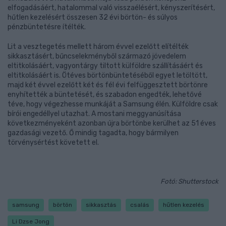
elfogadásáért, hatalommal való visszaélésért, kényszerítésért,
hűtlen kezelésért összesen 32 évi börtön- és súlyos
pénzbüntetésre ítélték.
Lit a vesztegetés mellett három évvel ezelőtt elítélték
sikkasztásért, bűncselekményből származó jövedelem
eltitkolásáért, vagyontárgy tiltott külföldre szállításáért és
eltitkolásáért is. Ötéves börtönbüntetéséből egyet letöltött,
majd két évvel ezelőtt két és fél évi felfüggesztett börtönre
enyhítették a büntetését, és szabadon engedték, lehetővé
téve, hogy végezhesse munkáját a Samsung élén. Külföldre csak
bírói engedéllyel utazhat. A mostani meggyanúsítása
következményeként azonban újra börtönbe kerülhet az 51 éves
gazdasági vezető. Ő mindig tagadta, hogy bármilyen
törvénysértést követett el.
Fotó: Shutterstock
samsung
börtön
sikkasztás
csalás
hűtlen kezelés
Li Dzse Jong