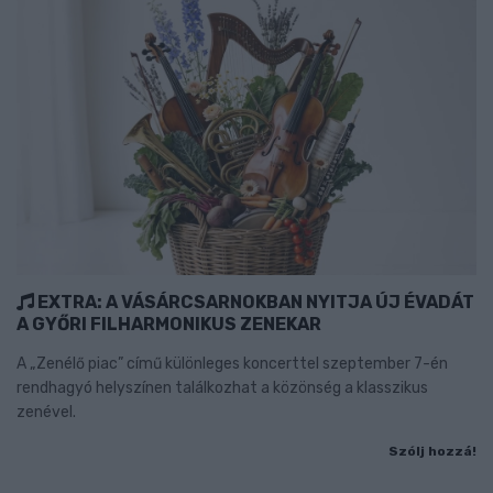
EXTRA: A VÁSÁRCSARNOKBAN NYITJA ÚJ ÉVADÁT
A GYŐRI FILHARMONIKUS ZENEKAR
A „Zenélő piac” című különleges koncerttel szeptember 7-én
rendhagyó helyszínen találkozhat a közönség a klasszikus
zenével.
Szólj hozzá!