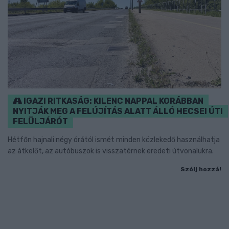
IGAZI RITKASÁG: KILENC NAPPAL KORÁBBAN
NYITJÁK MEG A FELÚJÍTÁS ALATT ÁLLÓ HECSEI ÚTI
FELÜLJÁRÓT
Hétfőn hajnali négy órától ismét minden közlekedő használhatja
az átkelőt, az autóbuszok is visszatérnek eredeti útvonalukra.
Szólj hozzá!