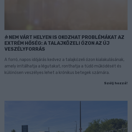
NEM VÁRT HELYEN IS OKOZHAT PROBLÉMÁKAT AZ
EXTRÉM HŐSÉG: A TALAJKÖZELI ÓZON AZ ÚJ
VESZÉLYFORRÁS
A forró, napos időjárás kedvez a talajközeli ózon kialakulásának,
amely irritálhatja a légutakat, ronthatja a tüdő működését és
különösen veszélyes lehet a krónikus betegek számára.
Szólj hozzá!