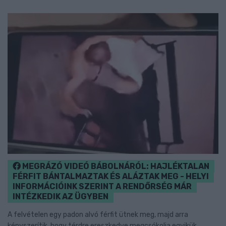
MEGRÁZÓ VIDEÓ BÁBOLNÁRÓL: HAJLÉKTALAN
FÉRFIT BÁNTALMAZTAK ÉS ALÁZTAK MEG - HELYI
INFORMÁCIÓINK SZERINT A RENDŐRSÉG MÁR
INTÉZKEDIK AZ ÜGYBEN
A felvételen egy padon alvó férfit ütnek meg, majd arra
kényszerítik, hogy térdre ereszkedve megcsókolja egyikük