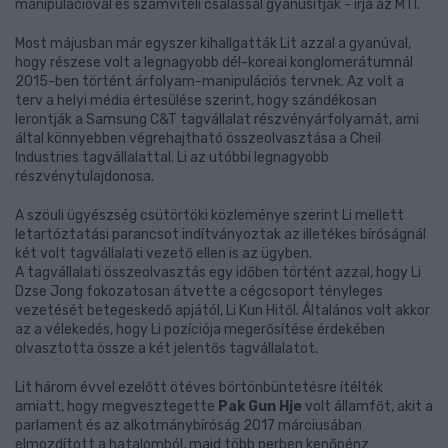
manipulációval és számviteli csalással gyanúsítják - írja az MTI.
Most májusban már egyszer kihallgatták Lit azzal a gyanúval,
hogy részese volt a legnagyobb dél-koreai konglomerátumnál
2015-ben történt árfolyam-manipulációs tervnek. Az volt a
terv a helyi média értesülése szerint, hogy szándékosan
lerontják a Samsung C&T tagvállalat részvényárfolyamát, ami
által könnyebben végrehajtható összeolvasztása a Cheil
Industries tagvállalattal. Li az utóbbi legnagyobb
részvénytulajdonosa.
A szöuli ügyészség csütörtöki közleménye szerint Li mellett
letartóztatási parancsot indítványoztak az illetékes bíróságnál
két volt tagvállalati vezető ellen is az ügyben.
A tagvállalati összeolvasztás egy időben történt azzal, hogy Li
Dzse Jong fokozatosan átvette a cégcsoport tényleges
vezetését betegeskedő apjától, Li Kun Hitől. Általános volt akkor
az a vélekedés, hogy Li pozíciója megerősítése érdekében
olvasztotta össze a két jelentős tagvállalatot.
Lit három évvel ezelőtt ötéves börtönbüntetésre ítélték
amiatt, hogy megvesztegette
Pak Gun Hje
volt államfőt, akit a
parlament és az alkotmánybíróság 2017 márciusában
elmozdított a hatalomból, majd több perben kenőpénz