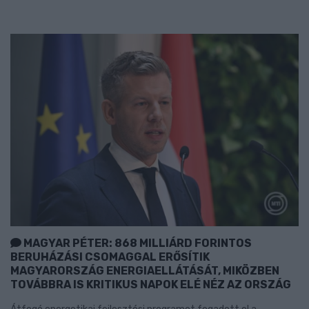
MAGYAR PÉTER: 868 MILLIÁRD FORINTOS
BERUHÁZÁSI CSOMAGGAL ERŐSÍTIK
MAGYARORSZÁG ENERGIAELLÁTÁSÁT, MIKÖZBEN
TOVÁBBRA IS KRITIKUS NAPOK ELÉ NÉZ AZ ORSZÁG