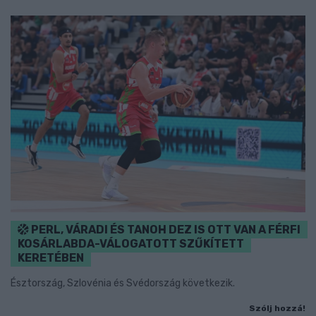
PERL, VÁRADI ÉS TANOH DEZ IS OTT VAN A FÉRFI
KOSÁRLABDA-VÁLOGATOTT SZŰKÍTETT
KERETÉBEN
Észtország, Szlovénia és Svédország következik.
Szólj hozzá!