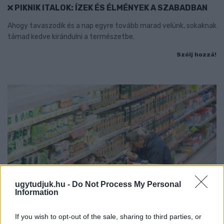
PIKNIK ITALOK: ÍZEK ÉS ÉLMÉNYEK A SZABADBAN
Ahogy tavaszodik és a nap egyre tovább marad velünk, sokaknak
támad kedve kirándulni a természetbe.
Szólj hozzá!
ugytudjuk.hu -
Do Not Process My Personal
Information
If you wish to opt-out of the sale, sharing to third parties, or