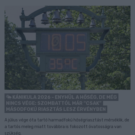
KÁNIKULA 2026 - ENYHÜL A HŐSÉG, DE MÉG
NINCS VÉGE: SZOMBATTÓL MÁR “CSAK”
MÁSODFOKÚ RIASZTÁS LESZ ÉRVÉNYBEN
A július vége óta tartó harmadfokú hőségriasztást mérséklik, de
a tartós meleg miatt továbbra is fokozott óvatosságra van
szükség.