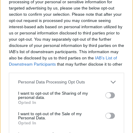
processing of your personal or sensitive information for
ÖRÖMHÍR: TÍZ ÉVE NEM VOLT ILYEN ALACSONY AZ
targeted advertising by us, please use the below opt-out
INFLÁCIÓ MAGYARORSZÁGON
section to confirm your selection. Please note that after your
Júliusban mindössze 1,2 százalékkal emelkedtek éves
opt-out request is processed you may continue seeing
interest-based ads based on personal information utilized by
összevetésben a fogyasztói árak, miközben az élelmiszerek ára
us or personal information disclosed to third parties prior to
már csökkent.
your opt-out. You may separately opt-out of the further
Szólj hozzá!
disclosure of your personal information by third parties on the
IAB’s list of downstream participants. This information may
also be disclosed by us to third parties on the
IAB’s List of
Downstream Participants
that may further disclose it to other
third parties.
Please note that this website/app uses one or more Google
Personal Data Processing Opt Outs
services and may gather and store information including but
not limited to your visit or usage behaviour. You may click to
I want to opt-out of the Sharing of my
personal data.
grant or deny consent to Google and its third-party tags to
Opted In
use your data for below specified purposes in below Google
consent section.
I want to opt-out of the Sale of my
Personal Data.
Opted In