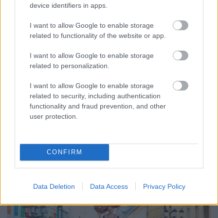
device identifiers in apps.
I want to allow Google to enable storage
related to functionality of the website or app.
I want to allow Google to enable storage
ENERGIATAKARÉKOSSÁG: KORÁBBAN KEZDŐDIK
related to personalization.
A GYŐRI AUDI ETO KC PÉNTEKI FELKÉSZÜLÉSI
MÉRKŐZÉSE
I want to allow Google to enable storage
related to security, including authentication
Az energiaellátás tehermentesítése érdekében másfél órával
functionality and fraud prevention, and other
előrébb hozták a Brest Bretagne Handball elleni találkozó
user protection.
kezdését.
1 hozzászólás
CONFIRM
Data Deletion
Data Access
Privacy Policy