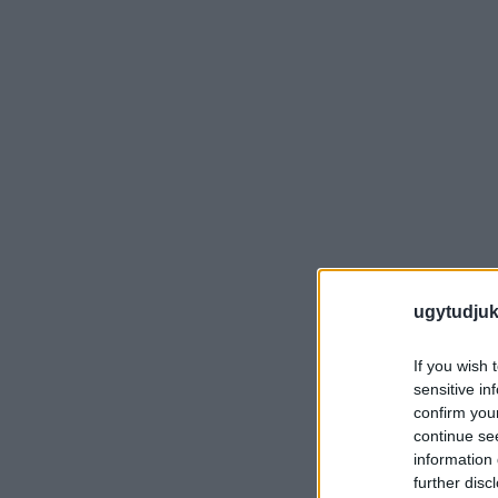
ugytudjuk
If you wish 
sensitive in
confirm you
continue se
information 
further disc