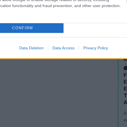
cation functionality and fraud prevention, and other user protection.
CONFIRM
Data Deletion
Data Access
Privacy Policy
F
E
E
T
A
Á
e