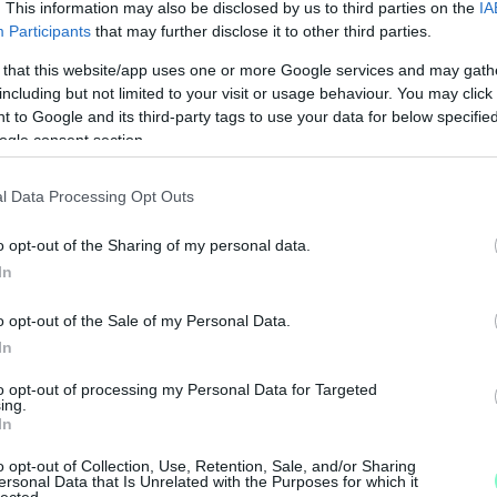
. This information may also be disclosed by us to third parties on the
IA
Participants
that may further disclose it to other third parties.
 that this website/app uses one or more Google services and may gath
including but not limited to your visit or usage behaviour. You may click 
 to Google and its third-party tags to use your data for below specifi
ogle consent section.
l Data Processing Opt Outs
N
F
o opt-out of the Sharing of my personal data.
In
A
s
o opt-out of the Sale of my Personal Data.
a
In
to opt-out of processing my Personal Data for Targeted
ing.
In
o opt-out of Collection, Use, Retention, Sale, and/or Sharing
ersonal Data that Is Unrelated with the Purposes for which it
lected.