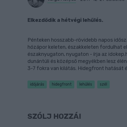
Elkezdődik a hétvégi lehűlés.
Pénteken hosszabb-rövidebb napos idősza
hózápor keleten, északkeleten fordulhat e
északnyugaton, nyugaton - írja az idokep.
dunántúli és középső megyékben lesz élénk
3-7 fokra van kilátás. Hidegfront hatását 
időjárás
hidegfront
lehűlés
szél
SZÓLJ HOZZÁ!