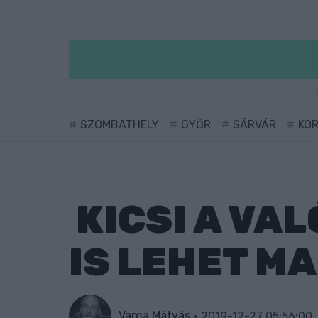
SZOMBATHELY
GYŐR
SÁRVÁR
KÖ
KICSI A VA
IS LEHET MA
Varga Mátyás
2019-12-27 05:56:00