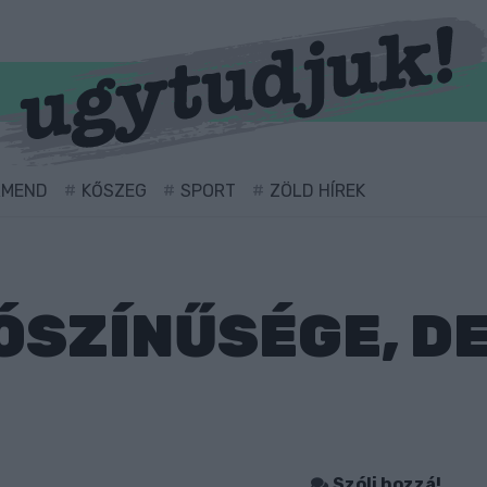
RMEND
KŐSZEG
SPORT
ZÖLD HÍREK
LÓSZÍNŰSÉGE, D
Szólj hozzá!