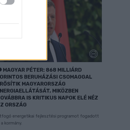
MAGYAR PÉTER: 868 MILLIÁRD
ORINTOS BERUHÁZÁSI CSOMAGGAL
RŐSÍTIK MAGYARORSZÁG
NERGIAELLÁTÁSÁT, MIKÖZBEN
OVÁBBRA IS KRITIKUS NAPOK ELÉ NÉZ
Z ORSZÁG
tfogó energetikai fejlesztési programot fogadott
l a kormány.