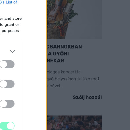
B’s List of
er and store
to grant or
ed purposes
EXTRA: A VÁSÁRCSARNOKBAN
YITJA ÚJ ÉVADÁT A GYŐRI
ILHARMONIKUS ZENEKAR
 „Zenélő piac” című különleges koncerttel
zeptember 7-én rendhagyó helyszínen találkozhat
 közönség a klasszikus zenével.
Szólj hozzá!