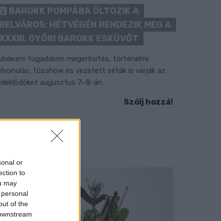
BAROKK POMPÁBA ÖLTÖZIK A
BELVÁROS: HÉTVÉGÉN RENDEZIK MEG A
XXXIII. GYŐRI BAROKK ESKÜVŐT
ubileumi fogadalom megerősítés, történelmi
elvonulás, tűzshow és vezetett séták is várják az
rdeklődőket augusztus 7–8-án.
Szólj hozzá!
sonal or
ection to
ou may
 personal
out of the
 downstream