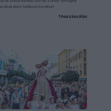
ásfél órával előrébb hozták a Brest Bretagne
andball elleni találkozó kezdését.
1 hozzászólás