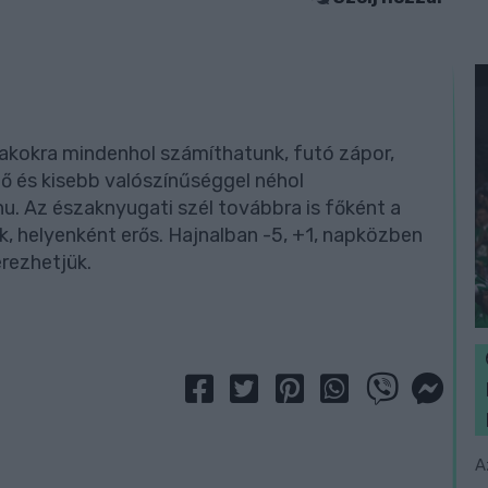
kokra mindenhol számíthatunk, futó zápor,
lő és kisebb valószínűséggel néhol
hu. Az északnyugati szél továbbra is főként a
, helyenként erős. Hajnalban -5, +1, napközben
érezhetjük.
A