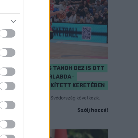
PERL, VÁRADI ÉS TANOH DEZ IS OTT
VAN A FÉRFI KOSÁRLABDA-
VÁLOGATOTT SZŰKÍTETT KERETÉBEN
sztország, Szlovénia és Svédország következik.
Szólj hozzá!