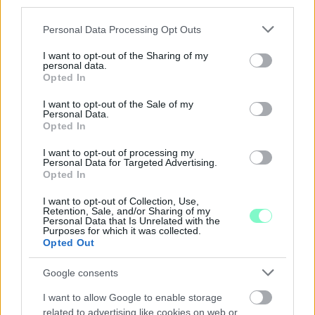
third parties.
Please note that this website/app uses one or more Google
Personal Data Processing Opt Outs
services and may gather and store information including but
not limited to your visit or usage behaviour. You may click to
I want to opt-out of the Sharing of my
personal data.
grant or deny consent to Google and its third-party tags to
Opted In
use your data for below specified purposes in below Google
MEGRÁZÓ VIDEÓ BÁBOLNÁRÓL: HAJLÉKTALAN
FÉRFIT BÁNTALMAZTAK ÉS ALÁZTAK MEG - HELYI
consent section.
I want to opt-out of the Sale of my
INFORMÁCIÓINK SZERINT A RENDŐRSÉG MÁR
Personal Data.
Opted In
INTÉZKEDIK AZ ÜGYBEN
I want to opt-out of processing my
A felvételen egy padon alvó férfit ütnek meg, majd arra
Personal Data for Targeted Advertising.
kényszerítik, hogy térdre ereszkedve megcsókolja egyikük
Opted In
bakancsát.
I want to opt-out of Collection, Use,
1 hozzászólás
Retention, Sale, and/or Sharing of my
Personal Data that Is Unrelated with the
Purposes for which it was collected.
Opted Out
Google consents
I want to allow Google to enable storage
related to advertising like cookies on web or