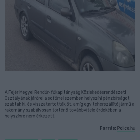
A Fejér Megyei Rendőr-főkapitányság Közlekedésrendészeti
Osztályának járőrei a sofőrrel szemben helyszíni pénzbírságot
szabtak ki, és visszatartották őt, amíg egy teherszállító jármű a
rakomány szabályosan történő továbbvitele érdekében a
helyszínre nem érkezett.
Forrás:
Police.hu