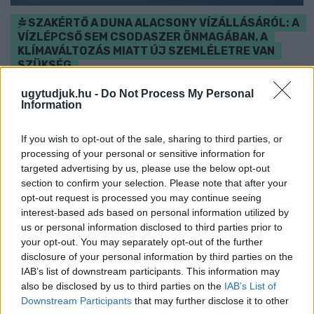
SZAKÉRTŐ A DUNA ALACSONY VÍZÁLLÁSÁRÓL: A
VÍZLÉPCSŐ SEM CSODASZER ÖNMAGÁBAN, A
KLÍMAVÁLTOZÁS MIATT ÚJ SZEMLÉLETRE VAN
SZÜKSÉG
A BME vízmérnöke szerint a Paksi Atomerőmű helyzetére sem
ugytudjuk.hu -
Do Not Process My Personal
Information
jelentene automatikus megoldást egy új dunai vízlépcső - a jövő
vízgazdálkodását pedig már a klímamodellekre kell alapozni.
If you wish to opt-out of the sale, sharing to third parties, or
Szólj hozzá!
processing of your personal or sensitive information for
targeted advertising by us, please use the below opt-out
section to confirm your selection. Please note that after your
opt-out request is processed you may continue seeing
interest-based ads based on personal information utilized by
us or personal information disclosed to third parties prior to
your opt-out. You may separately opt-out of the further
disclosure of your personal information by third parties on the
IAB’s list of downstream participants. This information may
also be disclosed by us to third parties on the
IAB’s List of
Downstream Participants
that may further disclose it to other