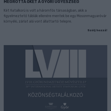
MEGRÓTTA ŐKET A GYŐRI ÜGYÉSZSÉG
Két fiatalkorú is volt a háromfős társaságban, akik a
figyelmeztető táblák ellenére mentek be egy Mosonmagyaróvár
környéki, zárlat alá vont állattartó telepre.
Szólj hozzá!