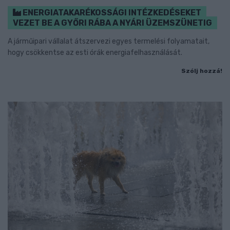
ENERGIATAKARÉKOSSÁGI INTÉZKEDÉSEKET
VEZET BE A GYŐRI RÁBA A NYÁRI ÜZEMSZÜNETIG
A járműipari vállalat átszervezi egyes termelési folyamatait,
hogy csökkentse az esti órák energiafelhasználását.
Szólj hozzá!