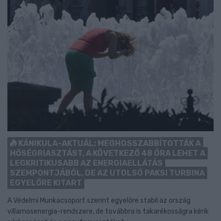
KÁNIKULA-AKTUÁL: MEGHOSSZABBÍTOTTÁK A
HŐSÉGRIASZTÁST, A KÖVETKEZŐ 48 ÓRA LEHET A
LEGKRITIKUSABB AZ ENERGIAELLÁTÁS
SZEMPONTJÁBÓL, DE AZ UTOLSÓ PAKSI TURBINA
EGYELŐRE KITART
A Védelmi Munkacsoport szerint egyelőre stabil az ország
villamosenergia-rendszere, de továbbra is takarékosságra kérik