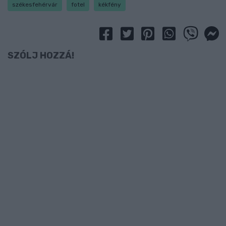
székesfehérvár
fotel
kékfény
SZÓLJ HOZZÁ!