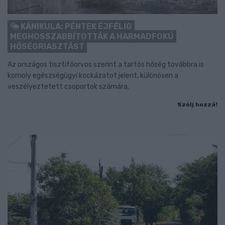
KÁNIKULA: PÉNTEK ÉJFÉLIG
MEGHOSSZABBÍTOTTÁK A HARMADFOKÚ
HŐSÉGRIASZTÁST
Az országos tisztifőorvos szerint a tartós hőség továbbra is
komoly egészségügyi kockázatot jelent, különösen a
veszélyeztetett csoportok számára.
Szólj hozzá!