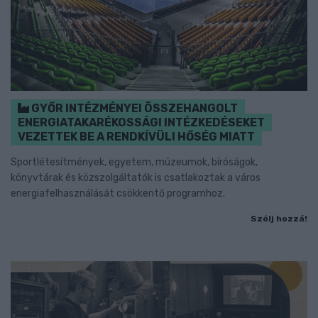
GYŐR INTÉZMÉNYEI ÖSSZEHANGOLT
ENERGIATAKARÉKOSSÁGI INTÉZKEDÉSEKET
VEZETTEK BE A RENDKÍVÜLI HŐSÉG MIATT
Sportlétesítmények, egyetem, múzeumok, bíróságok,
könyvtárak és közszolgáltatók is csatlakoztak a város
energiafelhasználását csökkentő programhoz.
Szólj hozzá!