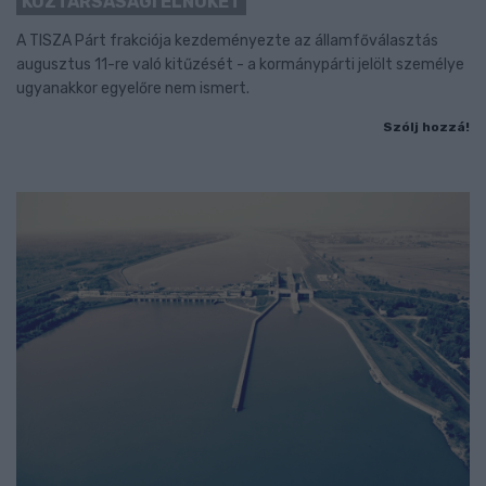
KÖZTÁRSASÁGI ELNÖKÉT
A TISZA Párt frakciója kezdeményezte az államfőválasztás
augusztus 11-re való kitűzését - a kormánypárti jelölt személye
ugyanakkor egyelőre nem ismert.
Szólj hozzá!