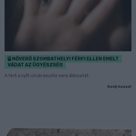
NŐVERŐ SZOMBATHELYI FÉRFI ELLEN EMELT
VÁDAT AZ ÜGYÉSZSÉG
A férfi a nyílt utcán kezdte verni áldozatát.
Szólj hozzá!