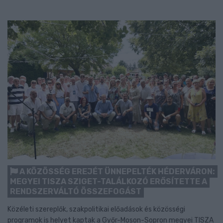
A KÖZÖSSÉG EREJÉT ÜNNEPELTÉK HÉDERVÁRON:
MEGYEI TISZA SZIGET-TALÁLKOZÓ ERŐSÍTETTE A
RENDSZERVÁLTÓ ÖSSZEFOGÁST
Közéleti szereplők, szakpolitikai előadások és közösségi
programok is helyet kaptak a Győr-Moson-Sopron megyei TISZA