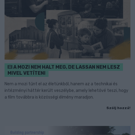
A MOZI NEM HALT MEG, DE LASSAN NEM LESZ
MIVEL VETÍTENI
Nem a mozi tűnt el az életünkből, hanem az a technikai és
intézményi háttér került veszélybe, amely lehetővé teszi, hogy
a film továbbra is közösségi élmény maradjon.
Szólj hozzá!