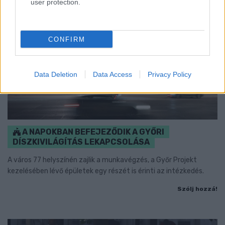
user protection.
CONFIRM
Data Deletion
Data Access
Privacy Policy
A NAPOKBAN BEFEJEZŐDIK A GYŐRI
DÍSZKIVILÁGÍTÁS LEKAPCSOLÁSA
A város 77 helyszínén zajlik a munkavégzés, a Győr Projekt
kezelésében lévő épületek egy részét is érinti az intézkedés.
Szólj hozzá!