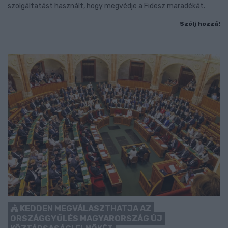
szolgáltatást használt, hogy megvédje a Fidesz maradékát.
Szólj hozzá!
KEDDEN MEGVÁLASZTHATJA AZ
ORSZÁGGYŰLÉS MAGYARORSZÁG ÚJ