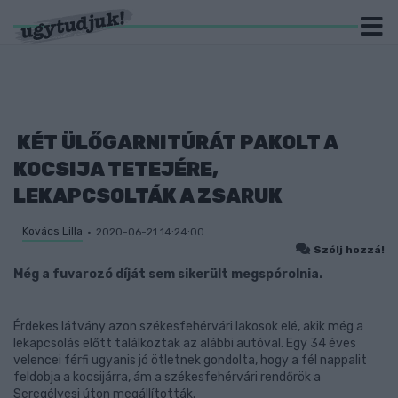
KÉT ÜLŐGARNITÚRÁT PAKOLT A
KOCSIJA TETEJÉRE,
LEKAPCSOLTÁK A ZSARUK
Kovács Lilla
2020-06-21 14:24:00
Szólj hozzá!
Még a fuvarozó díját sem sikerült megspórolnia.
Érdekes látvány azon székesfehérvári lakosok elé, akik még a
lekapcsolás előtt találkoztak az alábbi autóval. Egy 34 éves
velencei férfi ugyanis jó ötletnek gondolta, hogy a fél nappalit
feldobja a kocsijárra, ám a székesfehérvári rendőrök a
Seregélyesi úton megállították.