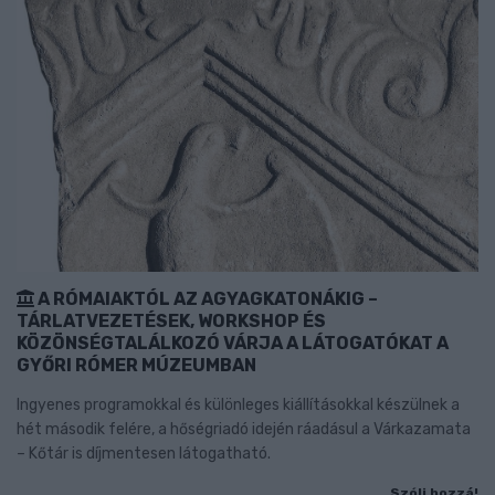
A RÓMAIAKTÓL AZ AGYAGKATONÁKIG –
TÁRLATVEZETÉSEK, WORKSHOP ÉS
KÖZÖNSÉGTALÁLKOZÓ VÁRJA A LÁTOGATÓKAT A
GYŐRI RÓMER MÚZEUMBAN
Ingyenes programokkal és különleges kiállításokkal készülnek a
hét második felére, a hőségriadó idején ráadásul a Várkazamata
– Kőtár is díjmentesen látogatható.
Szólj hozzá!