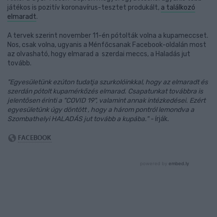
játékos is pozitív koronavírus-tesztet produkált,
a találkozó
elmaradt
.
A tervek szerint november 11-én pótolták volna a kupameccset.
Nos, csak volna, ugyanis a Ménfőcsanak Facebook-oldalán most
az olvasható, hogy elmarad a szerdai meccs, a Haladás jut
tovább.
"Egyesületünk ezúton tudatja szurkolóinkkal, hogy az elmaradt és
szerdán pótolt kupamérkőzés elmarad. Csapatunkat továbbra is
jelentősen érinti a "COVID 19", valamint annak intézkedései. Ezért
egyesületünk úgy döntött , hogy a három pontról lemondva a
Szombathelyi HALADÁS jut tovább a kupába." -
írják.