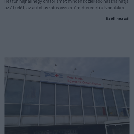
Hétfőn hajnali négy órától ismét minden közlekedő használhatja
az átkelőt, az autóbuszok is visszatérnek eredeti útvonalukra.
Szólj hozzá!