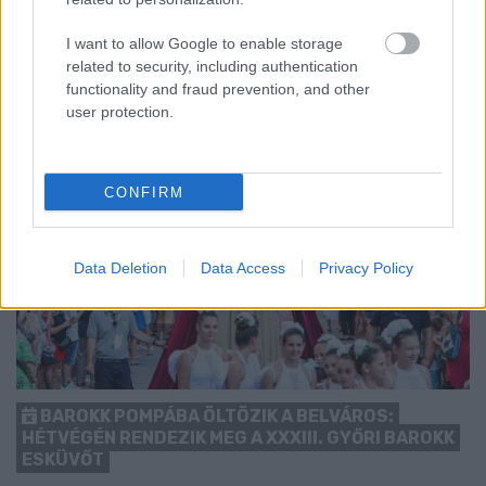
1 hozzászólás
I want to allow Google to enable storage
related to security, including authentication
functionality and fraud prevention, and other
user protection.
CONFIRM
Data Deletion
Data Access
Privacy Policy
BAROKK POMPÁBA ÖLTÖZIK A BELVÁROS:
HÉTVÉGÉN RENDEZIK MEG A XXXIII. GYŐRI BAROKK
ESKÜVŐT