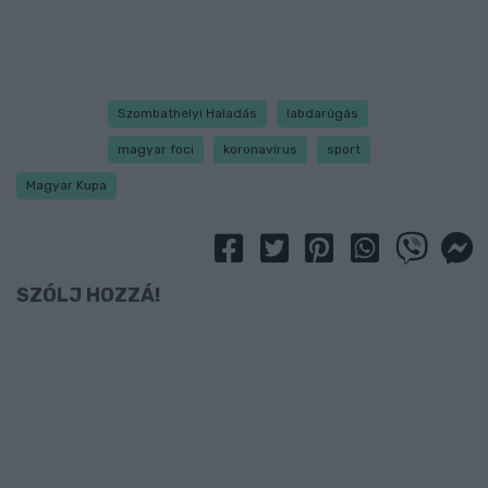
Szombathelyi Haladás
labdarúgás
magyar foci
koronavírus
sport
Magyar Kupa
SZÓLJ HOZZÁ!