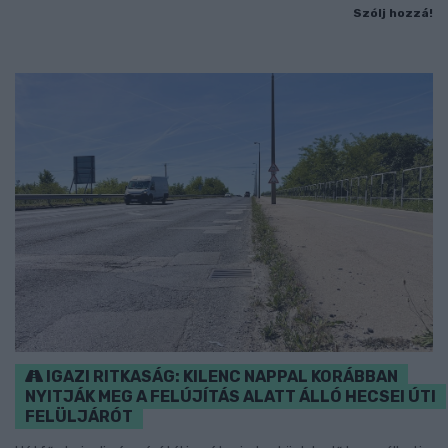
Szólj hozzá!
IGAZI RITKASÁG: KILENC NAPPAL KORÁBBAN
NYITJÁK MEG A FELÚJÍTÁS ALATT ÁLLÓ HECSEI ÚTI
FELÜLJÁRÓT