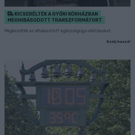
KICSERÉLTÉK A GYŐRI KÓRHÁZBAN
MEGHIBÁSODOTT TRANSZFORMÁTORT
Megkezdték az elhalasztott egészségügyi ellátásokat.
Szólj hozzá!