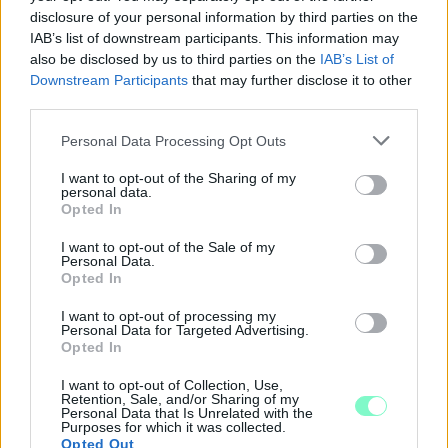
disclosure of your personal information by third parties on the
IAB’s list of downstream participants. This information may
also be disclosed by us to third parties on the
IAB’s List of
Downstream Participants
that may further disclose it to other
third parties.
Please note that this website/app uses one or more Google
Personal Data Processing Opt Outs
services and may gather and store information including but
not limited to your visit or usage behaviour. You may click to
I want to opt-out of the Sharing of my
personal data.
grant or deny consent to Google and its third-party tags to
Opted In
use your data for below specified purposes in below Google
A BAROKK ÖSSZES ÁRNYALATA ÉS MÉG EGY SOR
consent section.
I want to opt-out of the Sale of my
KIVÁLÓ PROGRAM VÁR MINDENKIT EZEN A HÉTVÉGÉN
Personal Data.
Opted In
GYŐRBEN
I want to opt-out of processing my
Középpontban a hagyományőrzés, de lesz Pogány Induló és
Personal Data for Targeted Advertising.
Majka koncert, jóga szeánsz, “borhajózás” és egy csomó minden
Opted In
más.
I want to opt-out of Collection, Use,
Szólj hozzá!
Retention, Sale, and/or Sharing of my
Personal Data that Is Unrelated with the
Purposes for which it was collected.
Opted Out