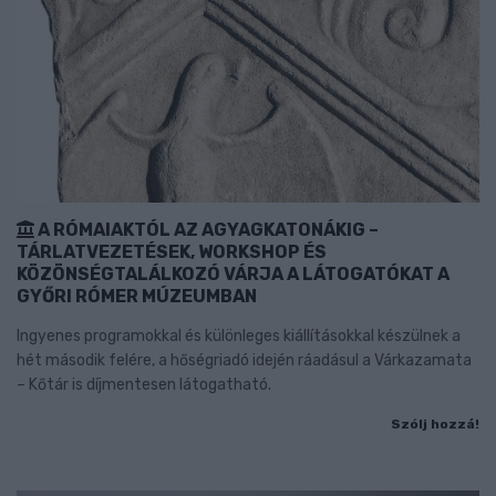
A RÓMAIAKTÓL AZ AGYAGKATONÁKIG –
TÁRLATVEZETÉSEK, WORKSHOP ÉS
KÖZÖNSÉGTALÁLKOZÓ VÁRJA A LÁTOGATÓKAT A
GYŐRI RÓMER MÚZEUMBAN
Ingyenes programokkal és különleges kiállításokkal készülnek a
hét második felére, a hőségriadó idején ráadásul a Várkazamata
– Kőtár is díjmentesen látogatható.
Szólj hozzá!