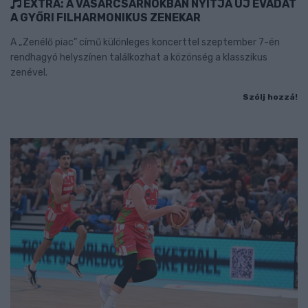
EXTRA: A VÁSÁRCSARNOKBAN NYITJA ÚJ ÉVADÁT
A GYŐRI FILHARMONIKUS ZENEKAR
A „Zenélő piac” című különleges koncerttel szeptember 7-én
rendhagyó helyszínen találkozhat a közönség a klasszikus
zenével.
Szólj hozzá!