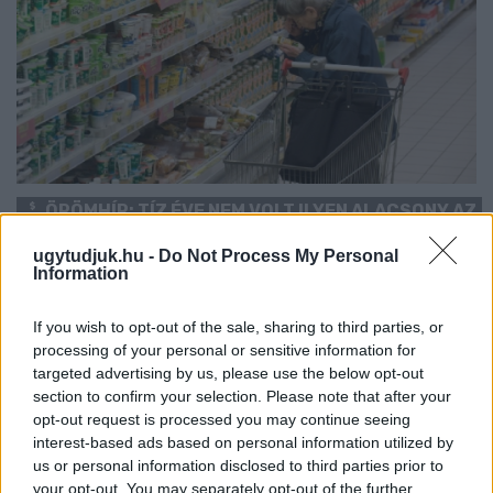
ÖRÖMHÍR: TÍZ ÉVE NEM VOLT ILYEN ALACSONY AZ
INFLÁCIÓ MAGYARORSZÁGON
ugytudjuk.hu -
Do Not Process My Personal
Júliusban mindössze 1,2 százalékkal emelkedtek éves
Information
összevetésben a fogyasztói árak, miközben az élelmiszerek ára
már csökkent.
If you wish to opt-out of the sale, sharing to third parties, or
processing of your personal or sensitive information for
Szólj hozzá!
targeted advertising by us, please use the below opt-out
section to confirm your selection. Please note that after your
opt-out request is processed you may continue seeing
interest-based ads based on personal information utilized by
us or personal information disclosed to third parties prior to
your opt-out. You may separately opt-out of the further