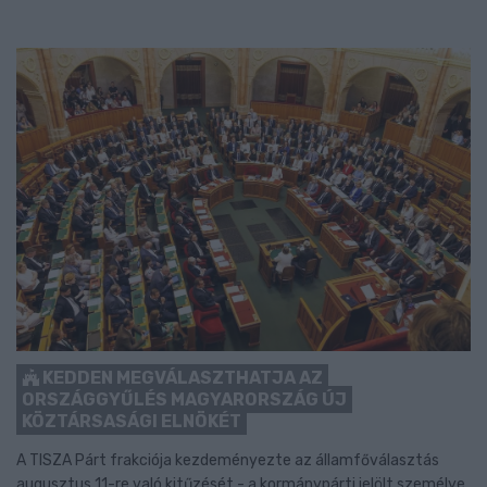
KEDDEN MEGVÁLASZTHATJA AZ
ORSZÁGGYŰLÉS MAGYARORSZÁG ÚJ
KÖZTÁRSASÁGI ELNÖKÉT
A TISZA Párt frakciója kezdeményezte az államfőválasztás
augusztus 11-re való kitűzését - a kormánypárti jelölt személye