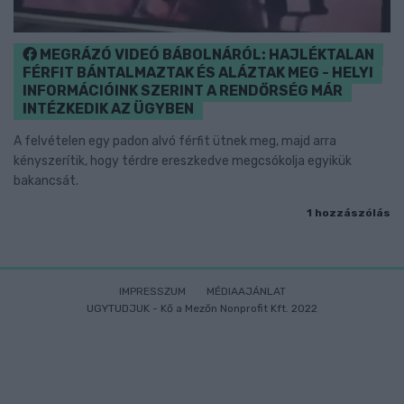
MEGRÁZÓ VIDEÓ BÁBOLNÁRÓL: HAJLÉKTALAN
FÉRFIT BÁNTALMAZTAK ÉS ALÁZTAK MEG - HELYI
INFORMÁCIÓINK SZERINT A RENDŐRSÉG MÁR
INTÉZKEDIK AZ ÜGYBEN
A felvételen egy padon alvó férfit ütnek meg, majd arra
kényszerítik, hogy térdre ereszkedve megcsókolja egyikük
bakancsát.
1 hozzászólás
IMPRESSZUM
MÉDIAAJÁNLAT
UGYTUDJUK - Kő a Mezőn Nonprofit Kft. 2022