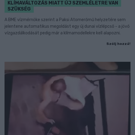
KLÍMAVÁLTOZÁS MIATT ÚJ SZEMLÉLETRE VAN
SZÜKSÉG
A BME vízmérnöke szerint a Paksi Atomerőmű helyzetére sem
jelentene automatikus megoldást egy új dunai vízlépcső - a jövő
vízgazdálkodását pedig már a klímamodellekre kell alapozni.
Szólj hozzá!