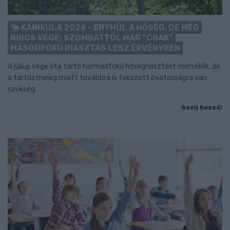
KÁNIKULA 2026 - ENYHÜL A HŐSÉG, DE MÉG
NINCS VÉGE: SZOMBATTÓL MÁR “CSAK”
MÁSODFOKÚ RIASZTÁS LESZ ÉRVÉNYBEN
A július vége óta tartó harmadfokú hőségriasztást mérséklik, de
a tartós meleg miatt továbbra is fokozott óvatosságra van
szükség.
Szólj hozzá!