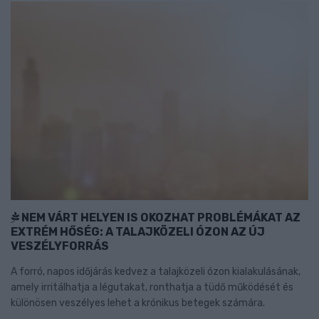
NEM VÁRT HELYEN IS OKOZHAT PROBLÉMÁKAT AZ
EXTRÉM HŐSÉG: A TALAJKÖZELI ÓZON AZ ÚJ
VESZÉLYFORRÁS
A forró, napos időjárás kedvez a talajközeli ózon kialakulásának,
amely irritálhatja a légutakat, ronthatja a tüdő működését és
különösen veszélyes lehet a krónikus betegek számára.