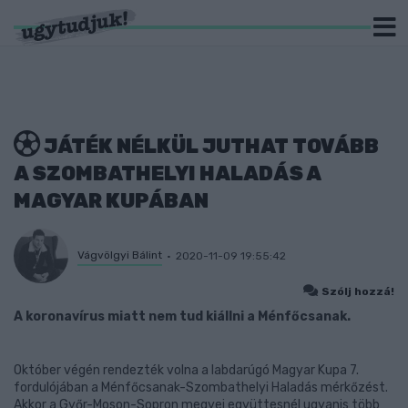
JÁTÉK NÉLKÜL JUTHAT TOVÁBB
A SZOMBATHELYI HALADÁS A
MAGYAR KUPÁBAN
Vágvölgyi Bálint
2020-11-09 19:55:42
Szólj hozzá!
A koronavírus miatt nem tud kiállni a Ménfőcsanak.
Október végén rendezték volna a labdarúgó Magyar Kupa 7.
fordulójában a Ménfőcsanak-Szombathelyi Haladás mérkőzést.
Akkor a Győr-Moson-Sopron megyei együttesnél ugyanis több