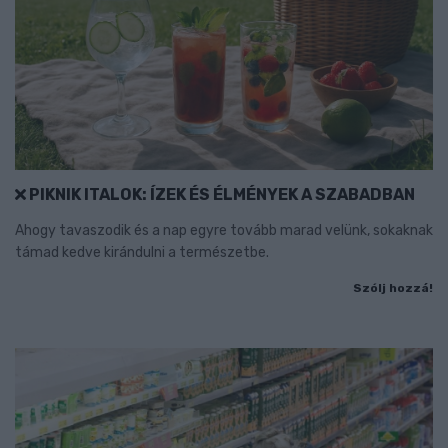
PIKNIK ITALOK: ÍZEK ÉS ÉLMÉNYEK A SZABADBAN
Ahogy tavaszodik és a nap egyre tovább marad velünk, sokaknak
támad kedve kirándulni a természetbe.
Szólj hozzá!