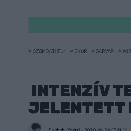
SZOMBATHELY
GYŐR
SÁRVÁR
KÖ
INTENZÍV T
JELENTETT 
Székely Zoárd
2020-11-04 15:11:16