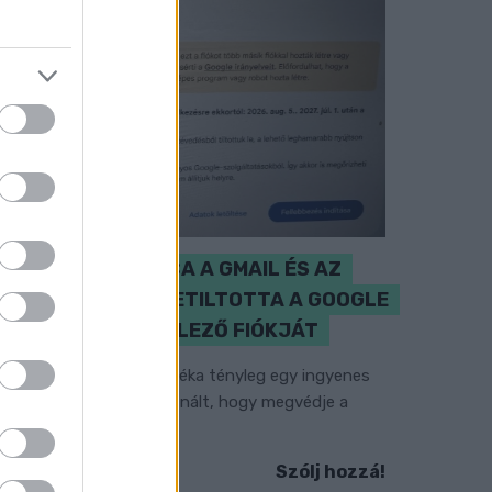
CZUNYINÉ HARCA A GMAIL ÉS AZ
ÖNKÉNY ELLEN - LETILTOTTA A GOOGLE
A VÉDVONAL LEVELEZŐ FIÓKJÁT
em vicc! A Fidesz maradéka tényleg egy ingyenes
-mail szolgáltatást használt, hogy megvédje a
idesz maradékát.
Szólj hozzá!