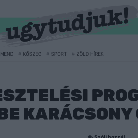
RMEND
KŐSZEG
SPORT
ZÖLD HÍREK
ESZTELÉSI PR
BE KARÁCSONY
Szólj hozzá!