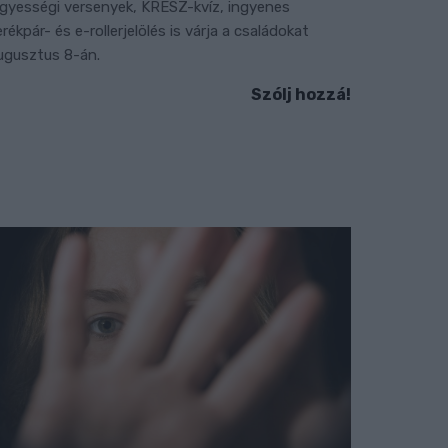
gyességi versenyek, KRESZ-kvíz, ingyenes
erékpár- és e-rollerjelölés is várja a családokat
ugusztus 8-án.
Szólj hozzá!