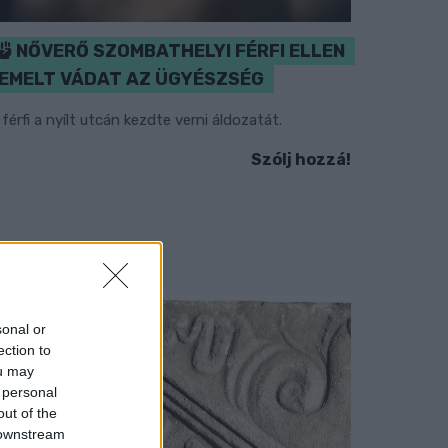
NŐVERŐ SZOMBATHELYI FÉRFI ELLEN
EMELT VÁDAT AZ ÜGYÉSZSÉG
 férfi a nyílt utcán kezdte verni áldozatát.
Szólj hozzá!
sonal or
ection to
ou may
 personal
out of the
 downstream