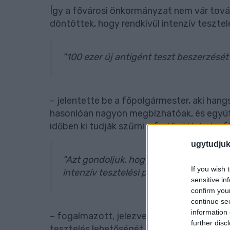
Így a fővárosi önkormányzat nem vár tovább
döntöttek, hogy rendkívül intenzív teszte
"100 ezer új antigént teszt beszerzését 
– jelentette be a főpolgármester, aki han
hasonlóan nagyon megbízhatóak, és egyút
időben ki tudják szűrni a fertőzötteket a 
ugytudjuk
"Azt gondoljuk, hogy a kormány tétlenke
If you wish 
intenzív tesztelési programunkat"
sensitive in
confirm you
continue se
information 
– fogalmazott, jelezve, hogy a cél, hogy 
further disc
tesztelés lehetőségét. Mint mondta: 50 ez