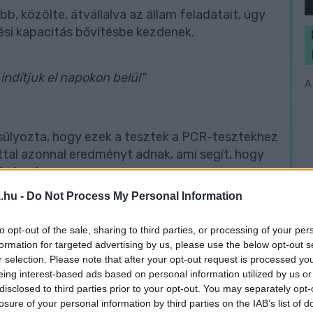
, közölte, átvállalva az állam feladatait, úgy
lési kapacitás bővítésbe kezdenek.
indítjuk el napokon belül"
A
gsúlyozta, hogy ezek a tesztek a PCR-tesztekhez
tal azonnal eredményt adnak, ami segít, hogy
fővárosban.
.hu -
Do Not Process My Personal Information
dését nem tűrjük tovább, elindítjuk a saját
to opt-out of the sale, sharing to third parties, or processing of your per
formation for targeted advertising by us, please use the below opt-out s
r selection. Please note that after your opt-out request is processed y
eing interest-based ads based on personal information utilized by us or
disclosed to third parties prior to your opt-out. You may separately opt-
a veszélyeztetett ágazatokban biztosítsák a
losure of your personal information by third parties on the IAB’s list of
er tesztet a fővárosi szociális intézményekben