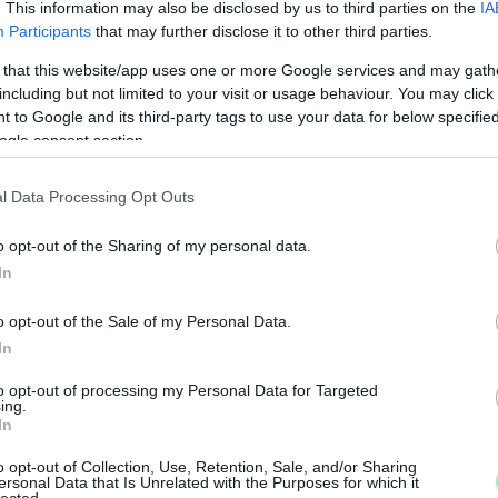
. This information may also be disclosed by us to third parties on the
IA
Participants
that may further disclose it to other third parties.
 that this website/app uses one or more Google services and may gath
 hogy segítsenek abban, hogy a fővárosi oktatási
including but not limited to your visit or usage behaviour. You may click 
n, hogy teszteléshez jussanak. Ezért 50 ezer
 to Google and its third-party tags to use your data for below specifi
ó szétosztani a kerületek között.
ogle consent section.
–
K
usok és az oktatásban dolgozók ingyenes
l Data Processing Opt Outs
L
sz a kormány helyett"
o opt-out of the Sharing of my personal data.
In
I
gy mivel ez a tesztprogram rengeteg pénzbe
k
o opt-out of the Sale of my Personal Data.
r
In
l
to opt-out of processing my Personal Data for Targeted
ing.
In
Fotó: MTI/Koszticsák Szilárd
o opt-out of Collection, Use, Retention, Sale, and/or Sharing
ersonal Data that Is Unrelated with the Purposes for which it
lected.