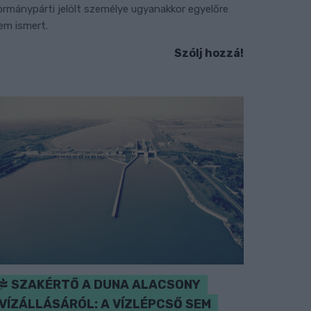
ormánypárti jelölt személye ugyanakkor egyelőre
em ismert.
Szólj hozzá!
SZAKÉRTŐ A DUNA ALACSONY
VÍZÁLLÁSÁRÓL: A VÍZLÉPCSŐ SEM