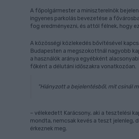
A főpolgármester a miniszterelnök bejelen
ingyenes parkolás bevezetése a fővárosb
fog eredményezni, és attól félnek, hogy e
A közösségi közlekedés bővítésével kapcs
Budapesten a megszokottnál nagyobb kap
a használók aránya egyébként alacsonyabb
főként a délutáni időszakra vonatkozóan.
"Hiányzott a bejelentésből, mit csinál
– vélekedett Karácsony, aki a tesztelési k
mondta, nemcsak kevés a teszt jelenleg, d
érkeznek meg.