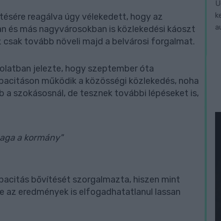
Ü
k
tésére reagálva úgy vélekedett, hogy az
a
an és más nagyvárosokban is közlekedési káoszt
z csak tovább növeli majd a belvárosi forgalmat.
olatban jelezte, hogy szeptember óta
acitáson működik a közösségi közlekedés, noha
 a szokásosnál, de tesznek további lépéseket is,
 maga a kormány"
apacitás bővítését szorgalmazta, hiszen mint
e az eredmények is elfogadhatatlanul lassan