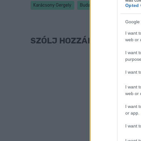
Karácsony Gergely
Budapest
koronavírus
Opted 
Google 
I want t
SZÓLJ HOZZÁ!
web or d
I want t
purpose
I want 
I want t
web or d
I want t
or app.
I want t
I want t