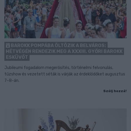
BAROKK POMPÁBA ÖLTÖZIK A BELVÁROS:
HÉTVÉGÉN RENDEZIK MEG A XXXIII. GYŐRI BAROKK
ESKÜVŐT
Jubileumi fogadalom megerősítés, történelmi felvonulás,
tűzshow és vezetett séták is várják az érdeklődőket augusztus
7–8-án.
Szólj hozzá!