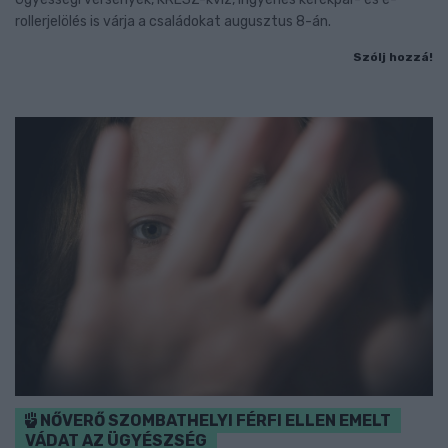
rollerjelölés is várja a családokat augusztus 8-án.
Szólj hozzá!
NŐVERŐ SZOMBATHELYI FÉRFI ELLEN EMELT
VÁDAT AZ ÜGYÉSZSÉG