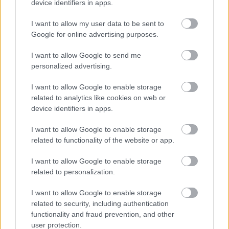
device identifiers in apps.
A BAROKK ÖSSZES ÁRNYALATA ÉS MÉG EGY SOR
KIVÁLÓ PROGRAM VÁR MINDENKIT EZEN A HÉTVÉGÉN
I want to allow my user data to be sent to
GYŐRBEN
Google for online advertising purposes.
Középpontban a hagyományőrzés, de lesz Pogány Induló és
I want to allow Google to send me
Majka koncert, jóga szeánsz, “borhajózás” és egy csomó minden
personalized advertising.
más.
I want to allow Google to enable storage
Szólj hozzá!
related to analytics like cookies on web or
device identifiers in apps.
I want to allow Google to enable storage
related to functionality of the website or app.
I want to allow Google to enable storage
related to personalization.
I want to allow Google to enable storage
related to security, including authentication
functionality and fraud prevention, and other
user protection.