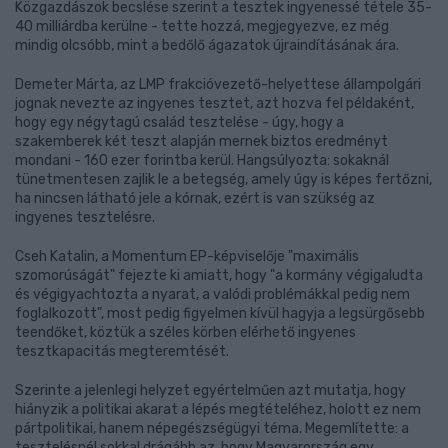
Közgazdászok becslése szerint a tesztek ingyenessé tétele 35-
40 milliárdba kerülne - tette hozzá, megjegyezve, ez még
mindig olcsóbb, mint a bedőlő ágazatok újraindításának ára.
Demeter Márta, az LMP frakcióvezető-helyettese állampolgári
jognak nevezte az ingyenes tesztet, azt hozva fel példaként,
hogy egy négytagú család tesztelése - úgy, hogy a
szakemberek két teszt alapján mernek biztos eredményt
mondani - 160 ezer forintba kerül. Hangsúlyozta: sokaknál
tünetmentesen zajlik le a betegség, amely úgy is képes fertőzni,
ha nincsen látható jele a kórnak, ezért is van szükség az
ingyenes tesztelésre.
Cseh Katalin, a Momentum EP-képviselője "maximális
szomorúságát" fejezte ki amiatt, hogy "a kormány végigaludta
és végigyachtozta a nyarat, a valódi problémákkal pedig nem
foglalkozott", most pedig figyelmen kívül hagyja a legsürgősebb
teendőket, köztük a széles körben elérhető ingyenes
tesztkapacitás megteremtését.
Szerinte a jelenlegi helyzet egyértelműen azt mutatja, hogy
hiányzik a politikai akarat a lépés megtételéhez, holott ez nem
pártpolitikai, hanem népegészségügyi téma. Megemlítette: a
tesztelésnél sokkal drágább az, hogy Magyarország egy