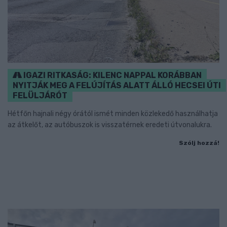
IGAZI RITKASÁG: KILENC NAPPAL KORÁBBAN
NYITJÁK MEG A FELÚJÍTÁS ALATT ÁLLÓ HECSEI ÚTI
FELÜLJÁRÓT
Hétfőn hajnali négy órától ismét minden közlekedő használhatja
az átkelőt, az autóbuszok is visszatérnek eredeti útvonalukra.
Szólj hozzá!