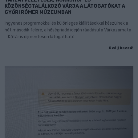
KÖZÖNSÉGTALÁLKOZÓ VÁRJA A LÁTOGATÓKAT A
GYŐRI RÓMER MÚZEUMBAN
Ingyenes programokkal és különleges kiállításokkal készülnek a
hét második felére, a hőségriadó idején ráadásul a Várkazamata
– Kőtár is díjmentesen látogatható.
Szólj hozzá!