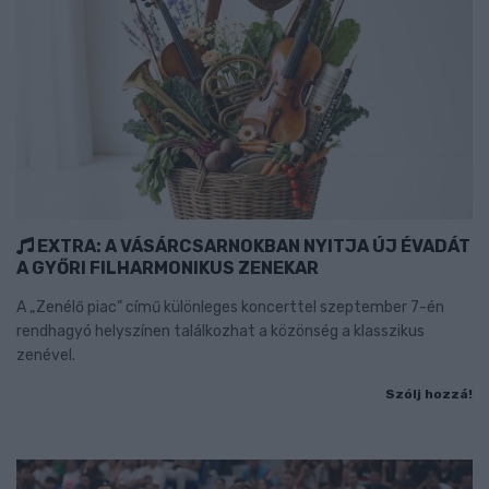
EXTRA: A VÁSÁRCSARNOKBAN NYITJA ÚJ ÉVADÁT
A GYŐRI FILHARMONIKUS ZENEKAR
A „Zenélő piac” című különleges koncerttel szeptember 7-én
rendhagyó helyszínen találkozhat a közönség a klasszikus
zenével.
Szólj hozzá!