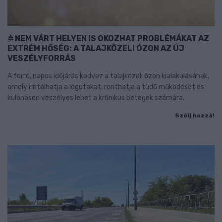
NEM VÁRT HELYEN IS OKOZHAT PROBLÉMÁKAT AZ
EXTRÉM HŐSÉG: A TALAJKÖZELI ÓZON AZ ÚJ
VESZÉLYFORRÁS
A forró, napos időjárás kedvez a talajközeli ózon kialakulásának,
amely irritálhatja a légutakat, ronthatja a tüdő működését és
különösen veszélyes lehet a krónikus betegek számára.
Szólj hozzá!