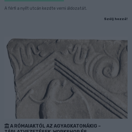
A férfi a nyílt utcán kezdte verni áldozatát.
Szólj hozzá!
A RÓMAIAKTÓL AZ AGYAGKATONÁKIG –
TÁRLATVEZETÉSEK, WORKSHOP ÉS