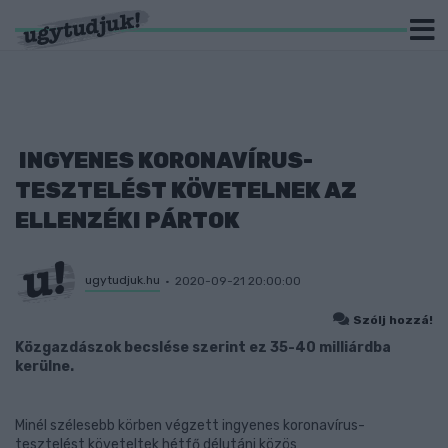
INGYENES KORONAVÍRUS-
TESZTELÉST KÖVETELNEK AZ
ELLENZÉKI PÁRTOK
ugytudjuk.hu
2020-09-21 20:00:00
Szólj hozzá!
Közgazdászok becslése szerint ez 35-40 milliárdba
kerülne.
Minél szélesebb körben végzett ingyenes koronavírus-
tesztelést követeltek hétfő délutáni közös