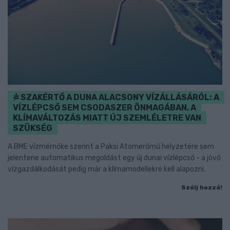
SZAKÉRTŐ A DUNA ALACSONY VÍZÁLLÁSÁRÓL: A
VÍZLÉPCSŐ SEM CSODASZER ÖNMAGÁBAN, A
KLÍMAVÁLTOZÁS MIATT ÚJ SZEMLÉLETRE VAN
SZÜKSÉG
A BME vízmérnöke szerint a Paksi Atomerőmű helyzetére sem
jelentene automatikus megoldást egy új dunai vízlépcső - a jövő
vízgazdálkodását pedig már a klímamodellekre kell alapozni.
Szólj hozzá!