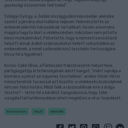
gazdasági összeomlás felé halad".
Szilágyi György, a Jobbik országgyűlési képviselője, alelnöke
szerint a járvány első hulláma teljesen felemésztette az
emberek jelentős hányadának tartalékait, hiszen a kormány
magára hagyta őket a védekezésben, miközben nem pótolta
kieső munkabérüket. Felvetette, hogy a nemzeti konzultáció
helyett annak árából szájmaszkokat kellett volna küldeni az
embereknek, a minél szélesebb körű tesztelés fontosságára
hívva fel a figyelmet.
Kocsis-Cake Olivio, a Párbeszéd frakcióvezető-helyettese,
pártigazgatója értetlenségének adott hangot, "miért sajnálja a
kormány a pénzt az ingyenes tesztelésre", amikor Orbán Viktor
miniszterelnök tavasszal azt közölte: a védekezés büdzséjének
nincsen felső határa. Miből telik a rászorulóknak erre a drága
tesztre? - tette fel a kérdést, hangsúlyozva, hogy több
vizsgálattal hatékonyabban lehet megelőzni a vírus terjedését.
koronavírus
teszt
ellenzék