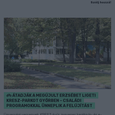
Szólj hozzá!
ÁTADJÁK A MEGÚJULT ERZSÉBET LIGETI
KRESZ-PARKOT GYŐRBEN – CSALÁDI
PROGRAMOKKAL ÜNNEPLIK A FELÚJÍTÁST
Ügyességi versenyek, KRESZ-kvíz, ingyenes kerékpár- és e-