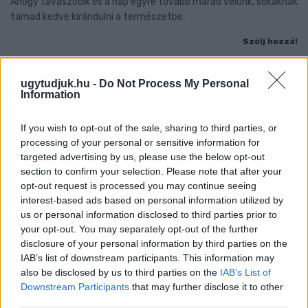
Ahogy tavaszodik és a nap egyre tovább marad velünk, sokaknak
támad kedve kirándulni a természetbe.
Szólj hozzá!
ugytudjuk.hu -
Do Not Process My Personal
Information
If you wish to opt-out of the sale, sharing to third parties, or
processing of your personal or sensitive information for
targeted advertising by us, please use the below opt-out
section to confirm your selection. Please note that after your
opt-out request is processed you may continue seeing
interest-based ads based on personal information utilized by
us or personal information disclosed to third parties prior to
your opt-out. You may separately opt-out of the further
disclosure of your personal information by third parties on the
IAB’s list of downstream participants. This information may
also be disclosed by us to third parties on the
IAB’s List of
ÖRÖMHÍR: TÍZ ÉVE NEM VOLT ILYEN ALACSONY AZ
Downstream Participants
that may further disclose it to other
INFLÁCIÓ MAGYARORSZÁGON
third parties.