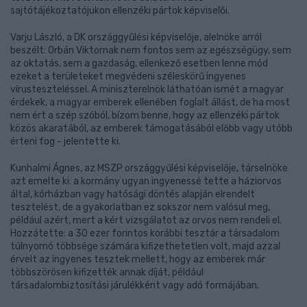
sajtótájékoztatójukon ellenzéki pártok képviselői.
Varju László, a DK országgyűlési képviselője, alelnöke arról
beszélt: Orbán Viktornak nem fontos sem az egészségügy, sem
az oktatás, sem a gazdaság, ellenkező esetben lenne mód
ezeket a területeket megvédeni széleskörű ingyenes
vírusteszteléssel. A miniszterelnök láthatóan ismét a magyar
érdekek, a magyar emberek ellenében foglalt állást, de ha most
nem ért a szép szóból, bízom benne, hogy az ellenzéki pártok
közös akaratából, az emberek támogatásából előbb vagy utóbb
érteni fog - jelentette ki.
Kunhalmi Ágnes, az MSZP országgyűlési képviselője, társelnöke
azt emelte ki: a kormány ugyan ingyenessé tette a háziorvos
által, kórházban vagy hatósági döntés alapján elrendelt
tesztelést, de a gyakorlatban ez sokszor nem valósul meg,
például azért, mert a kért vizsgálatot az orvos nem rendeli el.
Hozzátette: a 30 ezer forintos korábbi tesztár a társadalom
túlnyomó többsége számára kifizethetetlen volt, majd azzal
érvelt az ingyenes tesztek mellett, hogy az emberek már
többszörösen kifizették annak díját, például
társadalombiztosítási járulékként vagy adó formájában.