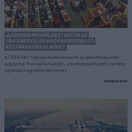
KEDDEN MEGVÁLASZTHATJA AZ
ORSZÁGGYŰLÉS MAGYARORSZÁG ÚJ
KÖZTÁRSASÁGI ELNÖKÉT
A TISZA Párt frakciója kezdeményezte az államfőválasztás
augusztus 11-re való kitűzését - a kormánypárti jelölt személye
ugyanakkor egyelőre nem ismert.
Szólj hozzá!