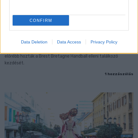
CONFIRM
ENERGIATAKARÉKOSSÁG: KORÁBBAN KEZDŐDIK
A GYŐRI AUDI ETO KC PÉNTEKI FELKÉSZÜLÉSI
MÉRKŐZÉSE
Data Deletion
Data Access
Privacy Policy
Az energiaellátás tehermentesítése érdekében másfél órával
előrébb hozták a Brest Bretagne Handball elleni találkozó
kezdését.
1 hozzászólás