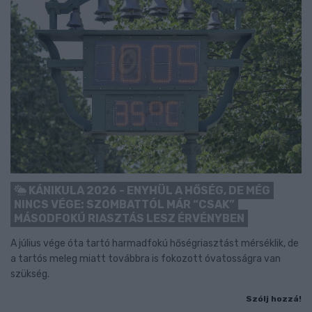
KÁNIKULA 2026 - ENYHÜL A HŐSÉG, DE MÉG
NINCS VÉGE: SZOMBATTÓL MÁR “CSAK”
MÁSODFOKÚ RIASZTÁS LESZ ÉRVÉNYBEN
A július vége óta tartó harmadfokú hőségriasztást mérséklik, de
a tartós meleg miatt továbbra is fokozott óvatosságra van
szükség.
Szólj hozzá!