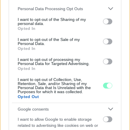
Júliusban mindössze 1,2 százalékkal emelkedtek éves
Please note that this website/app uses one or more Google
Personal Data Processing Opt Outs
összevetésben a fogyasztói árak, miközben az élelmiszerek ára
services and may gather and store information including but
már csökkent.
not limited to your visit or usage behaviour. You may click to
I want to opt-out of the Sharing of my
personal data.
grant or deny consent to Google and its third-party tags to
Opted In
Szólj hozzá!
use your data for below specified purposes in below Google
consent section.
I want to opt-out of the Sale of my
Personal Data.
Opted In
I want to opt-out of processing my
Personal Data for Targeted Advertising.
Opted In
I want to opt-out of Collection, Use,
Retention, Sale, and/or Sharing of my
Personal Data that Is Unrelated with the
Purposes for which it was collected.
Opted Out
Google consents
I want to allow Google to enable storage
related to advertising like cookies on web or