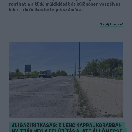
ronthatja a tüdő működését és különösen veszélyes
lehet a krónikus betegek számára.
Szólj hozzá!
IGAZI RITKASÁG: KILENC NAPPAL KORÁBBAN
NYITJÁK MEG A FELÚJÍTÁS ALATT ÁLLÓ HECSEI