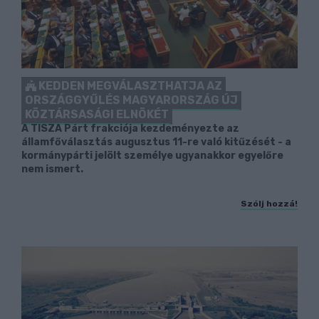
KEDDEN MEGVÁLASZTHATJA AZ
ORSZÁGGYŰLÉS MAGYARORSZÁG ÚJ
KÖZTÁRSASÁGI ELNÖKÉT
A TISZA Párt frakciója kezdeményezte az
államfőválasztás augusztus 11-re való kitűzését - a
kormánypárti jelölt személye ugyanakkor egyelőre
nem ismert.
Szólj hozzá!