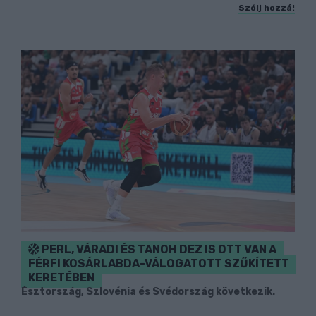
Szólj hozzá!
PERL, VÁRADI ÉS TANOH DEZ IS OTT VAN A
FÉRFI KOSÁRLABDA-VÁLOGATOTT SZŰKÍTETT
KERETÉBEN
Észtország, Szlovénia és Svédország következik.