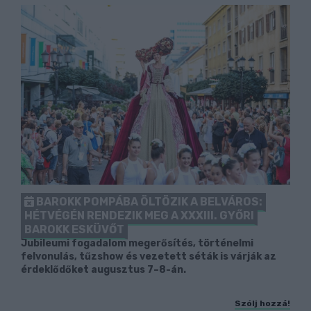
BAROKK POMPÁBA ÖLTÖZIK A BELVÁROS:
HÉTVÉGÉN RENDEZIK MEG A XXXIII. GYŐRI
BAROKK ESKÜVŐT
Jubileumi fogadalom megerősítés, történelmi
felvonulás, tűzshow és vezetett séták is várják az
érdeklődőket augusztus 7–8-án.
Szólj hozzá!