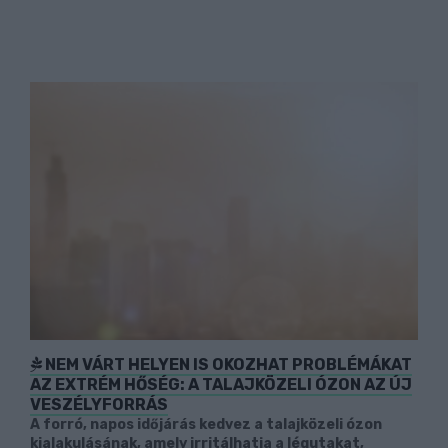
NEM VÁRT HELYEN IS OKOZHAT PROBLÉMÁKAT
AZ EXTRÉM HŐSÉG: A TALAJKÖZELI ÓZON AZ ÚJ
VESZÉLYFORRÁS
A forró, napos időjárás kedvez a talajközeli ózon
kialakulásának, amely irritálhatja a légutakat,