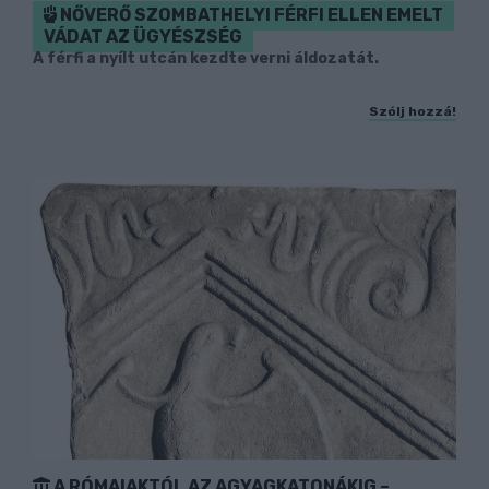
NŐVERŐ SZOMBATHELYI FÉRFI ELLEN EMELT
VÁDAT AZ ÜGYÉSZSÉG
A férfi a nyílt utcán kezdte verni áldozatát.
Szólj hozzá!
A RÓMAIAKTÓL AZ AGYAGKATONÁKIG –