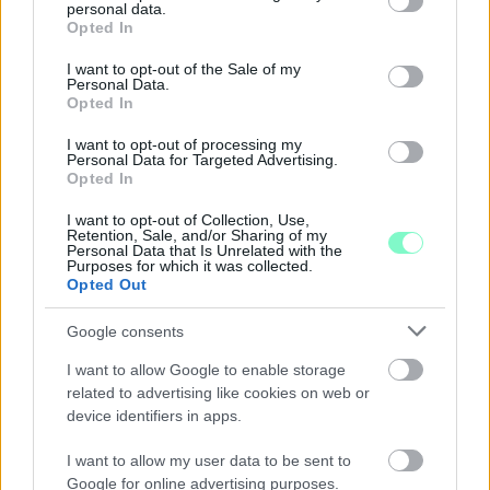
personal data.
grant or deny consent to Google and its third-party tags to
Opted In
use your data for below specified purposes in below Google
consent section.
I want to opt-out of the Sale of my
Personal Data.
Opted In
I want to opt-out of processing my
Personal Data for Targeted Advertising.
Opted In
PIKNIK ITALOK: ÍZEK ÉS ÉLMÉNYEK A
SZABADBAN
I want to opt-out of Collection, Use,
Ahogy tavaszodik és a nap egyre tovább marad
Retention, Sale, and/or Sharing of my
Personal Data that Is Unrelated with the
velünk, sokaknak támad kedve kirándulni a
Purposes for which it was collected.
természetbe.
Opted Out
Google consents
Szólj hozzá!
I want to allow Google to enable storage
related to advertising like cookies on web or
device identifiers in apps.
I want to allow my user data to be sent to
Google for online advertising purposes.