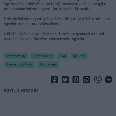
egy magánberuházóhoz tartozik) tavasszal valóban megújul,
azt azonban önkormányzati forrásból fizetik majd ki.
Szintén önkormányzati pénzből fizetik ki majd a Dob utcát, ahol
egyelőre még a tervek készülnek.
A Kilátó utcában más a helyzet. Itt már megvannak a tervek,
csak éppen az építkezésre nincsen pénz egyelőre.
Szombathely
Hende Csaba
Olad
Síp utca
Cseresnyés Péter
Oladi domb
SZÓLJ HOZZÁ!