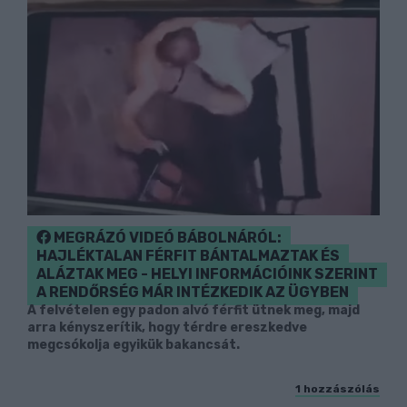
MEGRÁZÓ VIDEÓ BÁBOLNÁRÓL:
HAJLÉKTALAN FÉRFIT BÁNTALMAZTAK ÉS
ALÁZTAK MEG - HELYI INFORMÁCIÓINK SZERINT
A RENDŐRSÉG MÁR INTÉZKEDIK AZ ÜGYBEN
A felvételen egy padon alvó férfit ütnek meg, majd
arra kényszerítik, hogy térdre ereszkedve
megcsókolja egyikük bakancsát.
1 hozzászólás