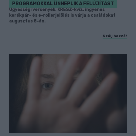
PROGRAMOKKAL ÜNNEPLIK A FELÚJÍTÁST
Ügyességi versenyek, KRESZ-kvíz, ingyenes
kerékpár- és e-rollerjelölés is várja a családokat
augusztus 8-án.
Szólj hozzá!