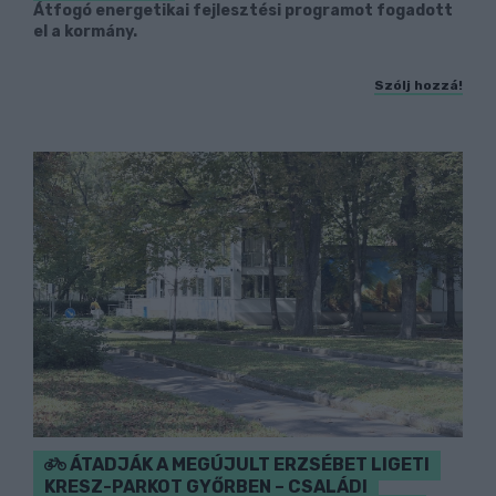
Átfogó energetikai fejlesztési programot fogadott
el a kormány.
Szólj hozzá!
ÁTADJÁK A MEGÚJULT ERZSÉBET LIGETI
KRESZ-PARKOT GYŐRBEN – CSALÁDI