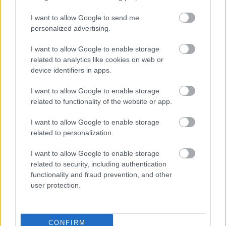
I want to allow Google to send me
personalized advertising.
I want to allow Google to enable storage
related to analytics like cookies on web or
device identifiers in apps.
I want to allow Google to enable storage
ÖRÖMHÍR: TÍZ ÉVE NEM VOLT ILYEN
related to functionality of the website or app.
ALACSONY AZ INFLÁCIÓ MAGYARORSZÁGON
Júliusban mindössze 1,2 százalékkal emelkedtek
I want to allow Google to enable storage
éves összevetésben a fogyasztói árak, miközben az
élelmiszerek ára már csökkent.
related to personalization.
I want to allow Google to enable storage
Szólj hozzá!
related to security, including authentication
functionality and fraud prevention, and other
user protection.
CONFIRM