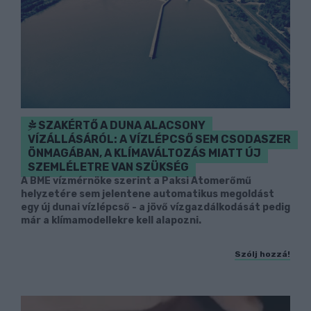
SZAKÉRTŐ A DUNA ALACSONY
VÍZÁLLÁSÁRÓL: A VÍZLÉPCSŐ SEM CSODASZER
ÖNMAGÁBAN, A KLÍMAVÁLTOZÁS MIATT ÚJ
SZEMLÉLETRE VAN SZÜKSÉG
A BME vízmérnöke szerint a Paksi Atomerőmű
helyzetére sem jelentene automatikus megoldást
egy új dunai vízlépcső - a jövő vízgazdálkodását pedig
már a klímamodellekre kell alapozni.
Szólj hozzá!