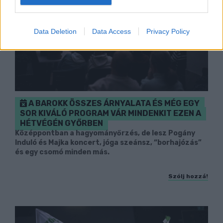
Data Deletion
Data Access
Privacy Policy
A BAROKK ÖSSZES ÁRNYALATA ÉS MÉG EGY
SOR KIVÁLÓ PROGRAM VÁR MINDENKIT EZEN A
HÉTVÉGÉN GYŐRBEN
Középpontban a hagyományőrzés, de lesz Pogány
Induló és Majka koncert, jóga szeánsz, “borhajózás”
és egy csomó minden más.
Szólj hozzá!