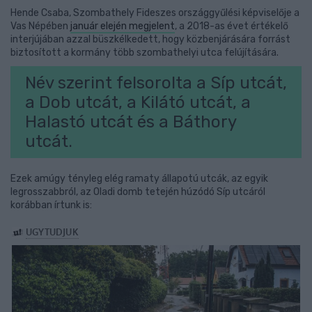
Hende Csaba, Szombathely Fideszes országgyűlési képviselője a
Vas Népében
január elején megjelent
, a 2018-as évet értékelő
interjújában azzal büszkélkedett, hogy közbenjárására forrást
biztosított a kormány több szombathelyi utca felújítására.
Név szerint felsorolta a Síp utcát,
a Dob utcát, a Kilátó utcát, a
Halastó utcát és a Báthory
utcát.
Ezek amúgy tényleg elég ramaty állapotú utcák, az egyik
legrosszabbról, az Oladi domb tetején húzódó Síp utcáról
korábban írtunk is: