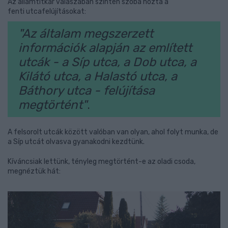
Az államtitkár válaszában szintén szóba hozta a
fenti utcafelújításokat:
"Az általam megszerzett
információk alapján az említett
utcák - a Síp utca, a Dob utca, a
Kilátó utca, a Halastó utca, a
Báthory utca - felújítása
megtörtént"
.
A felsorolt utcák között valóban van olyan, ahol folyt munka, de
a Síp utcát olvasva gyanakodni kezdtünk.
Kíváncsiak lettünk, tényleg megtörtént-e az oladi csoda,
megnéztük hát: