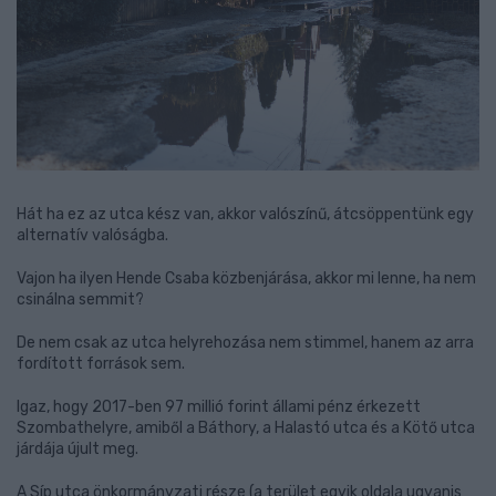
Hát ha ez az utca kész van, akkor valószínű, átcsöppentünk egy
alternatív valóságba.
Vajon ha ilyen Hende Csaba közbenjárása, akkor mi lenne, ha nem
csinálna semmit?
De nem csak az utca helyrehozása nem stimmel, hanem az arra
fordított források sem.
Igaz, hogy 2017-ben 97 millió forint állami pénz érkezett
Szombathelyre, amiből a Báthory, a Halastó utca és a Kötő utca
járdája újult meg.
A Síp utca önkormányzati része (a terület egyik oldala ugyanis