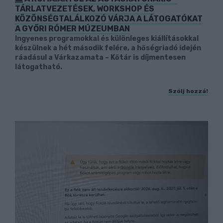
TÁRLATVEZETÉSEK, WORKSHOP ÉS
KÖZÖNSÉGTALÁLKOZÓ VÁRJA A LÁTOGATÓKAT
A GYŐRI RÓMER MÚZEUMBAN
Ingyenes programokkal és különleges kiállításokkal
készülnek a hét második felére, a hőségriadó idején
ráadásul a Várkazamata – Kőtár is díjmentesen
látogatható.
Szólj hozzá!