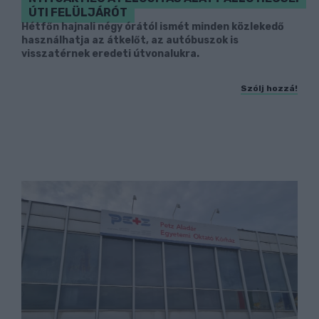
ÚTI FELÜLJÁRÓT
Hétfőn hajnali négy órától ismét minden közlekedő
használhatja az átkelőt, az autóbuszok is
visszatérnek eredeti útvonalukra.
Szólj hozzá!