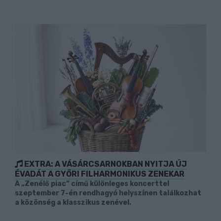
EXTRA: A VÁSÁRCSARNOKBAN NYITJA ÚJ
ÉVADÁT A GYŐRI FILHARMONIKUS ZENEKAR
A „Zenélő piac” című különleges koncerttel
szeptember 7-én rendhagyó helyszínen találkozhat
a közönség a klasszikus zenével.