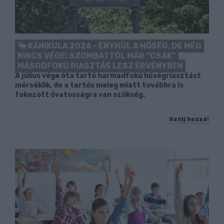
KÁNIKULA 2026 - ENYHÜL A HŐSÉG, DE MÉG
NINCS VÉGE: SZOMBATTÓL MÁR “CSAK”
MÁSODFOKÚ RIASZTÁS LESZ ÉRVÉNYBEN
A július vége óta tartó harmadfokú hőségriasztást
mérséklik, de a tartós meleg miatt továbbra is
fokozott óvatosságra van szükség.
Szólj hozzá!