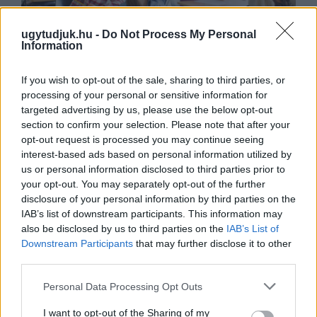
ugytudjuk.hu -
Do Not Process My Personal
Information
If you wish to opt-out of the sale, sharing to third parties, or
KÉT RÉSZLETBEN ÉRKEZIK A 100 EZER
processing of your personal or sensitive information for
FORINTOS ISKOLAKEZDÉSI TÁMOGATÁS, AMIT
targeted advertising by us, please use the below opt-out
NEM KELL KÜLÖN IGÉNYELNI
section to confirm your selection. Please note that after your
Az első 50 ezer forintot még a tanévkezdés előtt
opt-out request is processed you may continue seeing
folyósítja a Magyar Államkincstár, a második részlet
interest-based ads based on personal information utilized by
novemberben, utalvány formájában érkezik.
us or personal information disclosed to third parties prior to
your opt-out. You may separately opt-out of the further
1 hozzászólás
disclosure of your personal information by third parties on the
IAB’s list of downstream participants. This information may
also be disclosed by us to third parties on the
IAB’s List of
Downstream Participants
that may further disclose it to other
third parties.
Please note that this website/app uses one or more Google
Personal Data Processing Opt Outs
services and may gather and store information including but
not limited to your visit or usage behaviour. You may click to
I want to opt-out of the Sharing of my