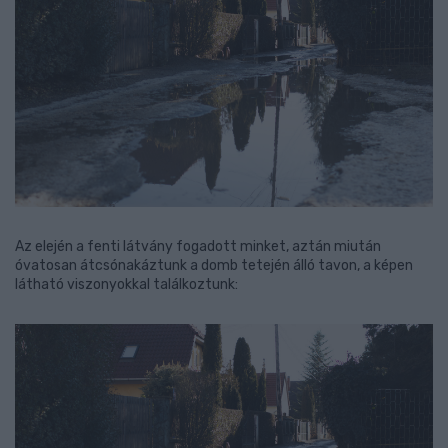
Az elején a fenti látvány fogadott minket, aztán miután
óvatosan átcsónakáztunk a domb tetején álló tavon, a képen
látható viszonyokkal találkoztunk: