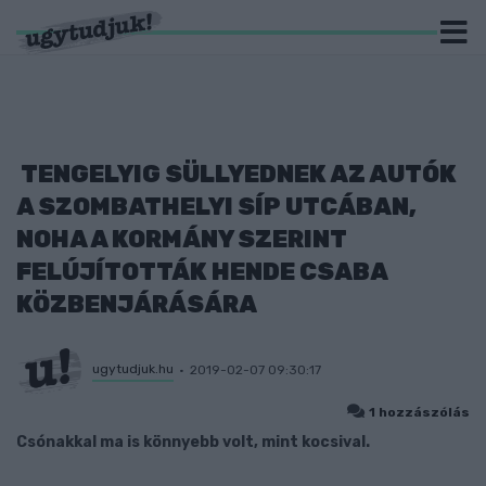
TENGELYIG SÜLLYEDNEK AZ AUTÓK
A SZOMBATHELYI SÍP UTCÁBAN,
NOHA A KORMÁNY SZERINT
FELÚJÍTOTTÁK HENDE CSABA
KÖZBENJÁRÁSÁRA
ugytudjuk.hu
2019-02-07 09:30:17
1 hozzászólás
Csónakkal ma is könnyebb volt, mint kocsival.