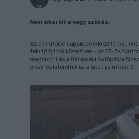
Nem sikerült a nagy szökés.
Az óév utolsó napjaiban érkezett bejelent
felhajtójának közelében – az 55-ös főúton
megbízott és a Bátaszéki Autópálya Alosztá
értek, és leterelték az állatot az úttestről.