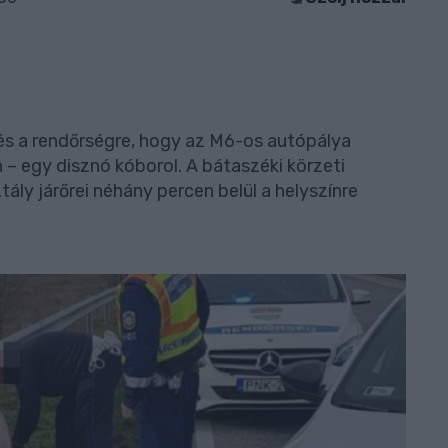
és a rendőrségre, hogy az M6-os autópálya
 – egy disznó kóborol. A bátaszéki körzeti
ly járőrei néhány percen belül a helyszínre