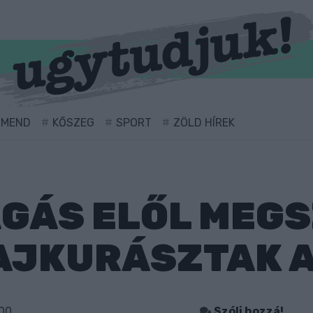
RMEND
KŐSZEG
SPORT
ZÖLD HÍREK
ÁGÁS ELŐL MEG
AJKURÁSZTAK 
:00
Szólj hozzá!