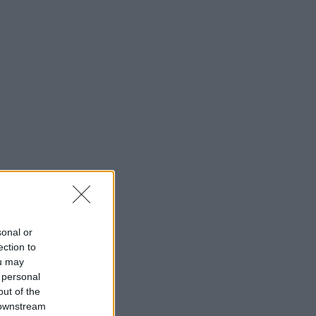
sonal or
ection to
ou may
 personal
out of the
 downstream