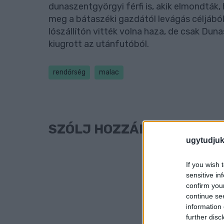
dunaszentgyörgyi férfi is, akik elmondták
meg a bátaszéki gazdától levágás céljából
lószállítón vitték volna haza, de csak Du
kiugrott az utánfutóból.
rendőrség
malac
SZÓLJ HOZZÁ!
ugytudjuk
If you wish 
sensitive in
confirm you
continue se
information 
further disc