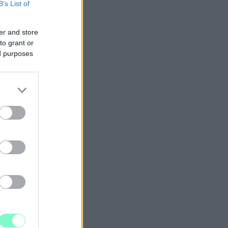
B’s List of
er and store
to grant or
ed purposes