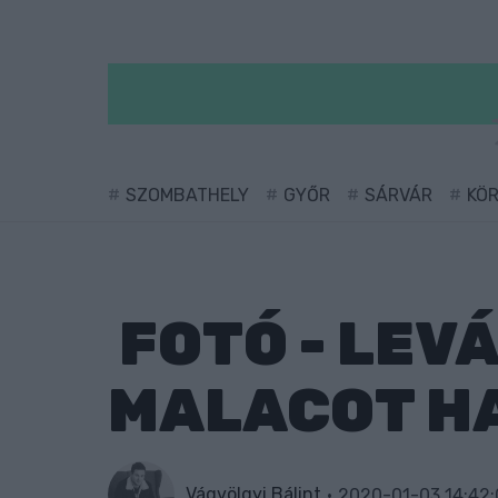
SZOMBATHELY
GYŐR
SÁRVÁR
KÖ
FOTÓ - LEV
MALACOT H
Vágvölgyi Bálint
2020-01-03 14:42