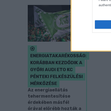
authenti
ENERGIATAKARÉKOSSÁG:
KORÁBBAN KEZDŐDIK A
GYŐRI AUDI ETO KC
PÉNTEKI FELKÉSZÜLÉSI
MÉRKŐZÉSE
Az energiaellátás
tehermentesítése
érdekében másfél
órával előrébb hozták a