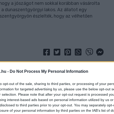
, hogy a jószágot nem sokkal korábban vásárolta
 a dunaszentgyörgyi lakos. Az állatot egy
naszentgyörgyön észlelték, hogy az vélhetően
.hu -
Do Not Process My Personal Information
to opt-out of the sale, sharing to third parties, or processing of your per
formation for targeted advertising by us, please use the below opt-out s
r selection. Please note that after your opt-out request is processed y
eing interest-based ads based on personal information utilized by us or
disclosed to third parties prior to your opt-out. You may separately opt-
losure of your personal information by third parties on the IAB’s list of