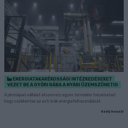
ENERGIATAKARÉKOSSÁGI INTÉZKEDÉSEKET
VEZET BE A GYŐRI RÁBA A NYÁRI ÜZEMSZÜNETIG
A járműipari vállalat átszervezi egyes termelési folyamatait,
hogy csökkentse az esti órák energiafelhasználását.
Szólj hozzá!