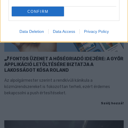
CONFIRM
Data Deletion
Data Access
Privacy Policy
FONTOS ÜZENET A HŐSÉGRIADÓ IDEJÉRE: A GYŐR
APPLIKÁCIÓ LETÖLTÉSÉRE BIZTATJA A
LAKOSSÁGOT KÓSA ROLAND
Az alpolgármester szerint a rendkívüli kánikula a
közműrendszereket is fokozottan terheli, ezért érdemes
bekapcsolni a push értesítéseket.
Szólj hozzá!