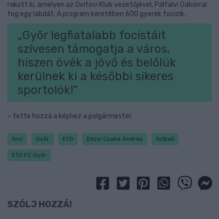
rakott ki, amelyen az Ovifoci Klub vezetőjével, Pálfalvi Gáborral
fog egy labdát. A program keretében 600 gyerek focizik.
„Győr legfiatalabb focistáit
szívesen támogatja a város,
hiszen övék a jövő és belőlük
kerülnek ki a későbbi sikeres
sportolók!”
– tette hozzá a képhez a polgármester.
foci
Győr
ETO
Dézsi Csaba András
futball
ETO FC Győr
SZÓLJ HOZZÁ!