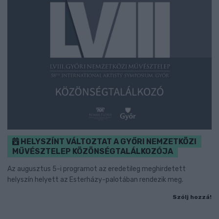
HELYSZÍNT VÁLTOZTAT A GYŐRI NEMZETKÖZI
MŰVÉSZTELEP KÖZÖNSÉGTALÁLKOZÓJA
Az augusztus 5-i programot az eredetileg meghirdetett
helyszín helyett az Esterházy-palotában rendezik meg.
Szólj hozzá!