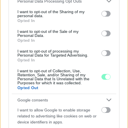
Personal Data Processing Opt Outs
services and may gather and store information including but
not limited to your visit or usage behaviour. You may click to
I want to opt-out of the Sharing of my
personal data.
grant or deny consent to Google and its third-party tags to
A NAPOKBAN BEFEJEZŐDIK A GYŐRI
Opted In
use your data for below specified purposes in below Google
DÍSZKIVILÁGÍTÁS LEKAPCSOLÁSA
consent section.
I want to opt-out of the Sale of my
A város 77 helyszínén zajlik a munkavégzés, a Győr Projekt
Personal Data.
Opted In
kezelésében lévő épületek egy részét is érinti az intézkedés.
I want to opt-out of processing my
Szólj hozzá!
Personal Data for Targeted Advertising.
Opted In
I want to opt-out of Collection, Use,
Retention, Sale, and/or Sharing of my
Personal Data that Is Unrelated with the
Purposes for which it was collected.
Opted Out
Google consents
I want to allow Google to enable storage
related to advertising like cookies on web or
device identifiers in apps.