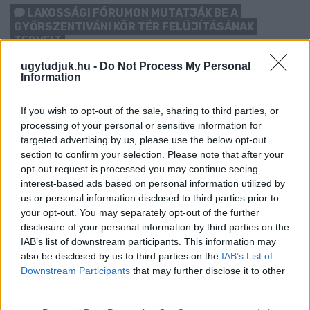
LAKOSSÁGI FÓRUMON MUTATJÁK BE A
GYŐRSZENTIVÁNI KÖR TÉR FELÚJÍTÁSÁNAK
TERVEIT
Augusztus 6-án a beruházás ütemezéséről és az új kerékpárút
ugytudjuk.hu -
Do Not Process My Personal
Information
építéséről is tájékoztatják az érdeklődőket.
Szólj hozzá!
If you wish to opt-out of the sale, sharing to third parties, or
processing of your personal or sensitive information for
targeted advertising by us, please use the below opt-out
section to confirm your selection. Please note that after your
opt-out request is processed you may continue seeing
interest-based ads based on personal information utilized by
us or personal information disclosed to third parties prior to
your opt-out. You may separately opt-out of the further
disclosure of your personal information by third parties on the
IAB’s list of downstream participants. This information may
also be disclosed by us to third parties on the
IAB’s List of
Downstream Participants
that may further disclose it to other
third parties.
Please note that this website/app uses one or more Google