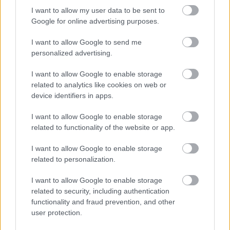
I want to allow my user data to be sent to
Google for online advertising purposes.
I want to allow Google to send me
KÁNIKULA-AKTUÁL: MEGHOSSZABBÍTOTTÁK A
personalized advertising.
HŐSÉGRIASZTÁST, A KÖVETKEZŐ 48 ÓRA LEHET A
LEGKRITIKUSABB AZ ENERGIAELLÁTÁS
I want to allow Google to enable storage
SZEMPONTJÁBÓL, DE AZ UTOLSÓ PAKSI TURBINA
related to analytics like cookies on web or
EGYELŐRE KITART
device identifiers in apps.
A Védelmi Munkacsoport szerint egyelőre stabil az ország
I want to allow Google to enable storage
villamosenergia-rendszere, de továbbra is takarékosságra kérik
related to functionality of the website or app.
a lakosságot és a nagyfogyasztókat.
I want to allow Google to enable storage
Szólj hozzá!
related to personalization.
I want to allow Google to enable storage
related to security, including authentication
functionality and fraud prevention, and other
user protection.