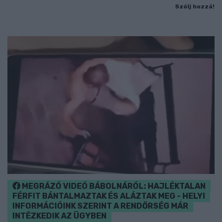
Szólj hozzá!
MEGRÁZÓ VIDEÓ BÁBOLNÁRÓL: HAJLÉKTALAN
FÉRFIT BÁNTALMAZTAK ÉS ALÁZTAK MEG - HELYI
INFORMÁCIÓINK SZERINT A RENDŐRSÉG MÁR
INTÉZKEDIK AZ ÜGYBEN