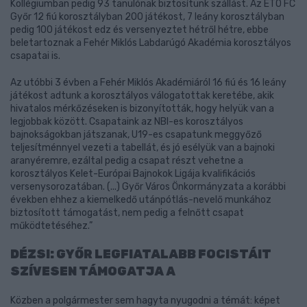
Kollégiumban pedig 93 tanulónak biztosítunk szállást. Az ETO FC
Győr 12 fiú korosztályban 200 játékost, 7 leány korosztályban
pedig 100 játékost edz és versenyeztet hétről hétre, ebbe
beletartoznak a Fehér Miklós Labdarúgó Akadémia korosztályos
csapatai is.
Az utóbbi 3 évben a Fehér Miklós Akadémiáról 16 fiú és 16 leány
játékost adtunk a korosztályos válogatottak keretébe, akik
hivatalos mérkőzéseken is bizonyították, hogy helyük van a
legjobbak között. Csapataink az NBI-es korosztályos
bajnokságokban játszanak, U19-es csapatunk meggyőző
teljesítménnyel vezeti a tabellát, és jó esélyük van a bajnoki
aranyéremre, ezáltal pedig a csapat részt vehetne a
korosztályos Kelet-Európai Bajnokok Ligája kvalifikációs
versenysorozatában. (...) Győr Város Önkormányzata a korábbi
években ehhez a kiemelkedő utánpótlás-nevelő munkához
biztosított támogatást, nem pedig a felnőtt csapat
működtetéséhez.”
DÉZSI: GYŐR LEGFIATALABB FOCISTÁIT
SZÍVESEN TÁMOGATJA A
Közben a polgármester sem hagyta nyugodni a témát: képet