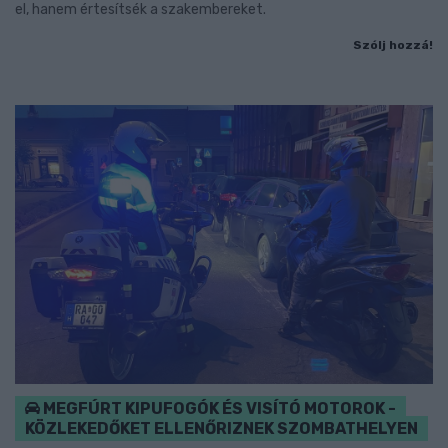
el, hanem értesítsék a szakembereket.
Szólj hozzá!
MEGFÚRT KIPUFOGÓK ÉS VISÍTÓ MOTOROK -
KÖZLEKEDŐKET ELLENŐRIZNEK SZOMBATHELYEN