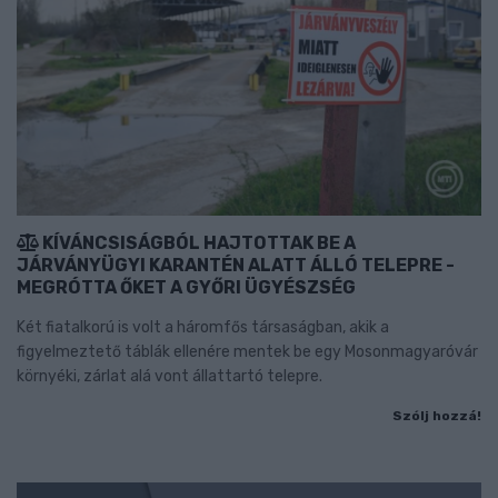
KÍVÁNCSISÁGBÓL HAJTOTTAK BE A
JÁRVÁNYÜGYI KARANTÉN ALATT ÁLLÓ TELEPRE -
MEGRÓTTA ŐKET A GYŐRI ÜGYÉSZSÉG
Két fiatalkorú is volt a háromfős társaságban, akik a
figyelmeztető táblák ellenére mentek be egy Mosonmagyaróvár
környéki, zárlat alá vont állattartó telepre.
Szólj hozzá!