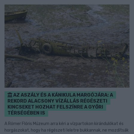
AZ ASZÁLY ÉS A KÁNIKULA MARGÓJÁRA: A
REKORD ALACSONY VÍZÁLLÁS RÉGÉSZETI
KINCSEKET HOZHAT FELSZÍNRE A GYŐRI
TÉRSÉGÉBEN IS
A Rómer Flóris Múzeum arra kéri a vízpartokon kirándulókat és
horgászokat, hogy ha régészeti leletre bukkannak, ne mozdítsák