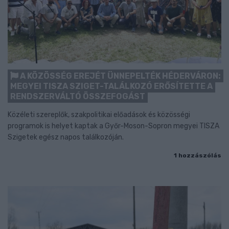
A KÖZÖSSÉG EREJÉT ÜNNEPELTÉK HÉDERVÁRON:
MEGYEI TISZA SZIGET-TALÁLKOZÓ ERŐSÍTETTE A
RENDSZERVÁLTÓ ÖSSZEFOGÁST
Közéleti szereplők, szakpolitikai előadások és közösségi
programok is helyet kaptak a Győr-Moson-Sopron megyei TISZA
Szigetek egész napos találkozóján.
1 hozzászólás