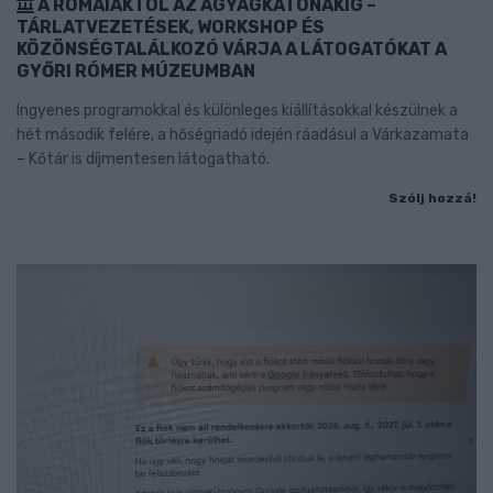
A RÓMAIAKTÓL AZ AGYAGKATONÁKIG –
TÁRLATVEZETÉSEK, WORKSHOP ÉS
KÖZÖNSÉGTALÁLKOZÓ VÁRJA A LÁTOGATÓKAT A
GYŐRI RÓMER MÚZEUMBAN
Ingyenes programokkal és különleges kiállításokkal készülnek a
hét második felére, a hőségriadó idején ráadásul a Várkazamata
– Kőtár is díjmentesen látogatható.
Szólj hozzá!