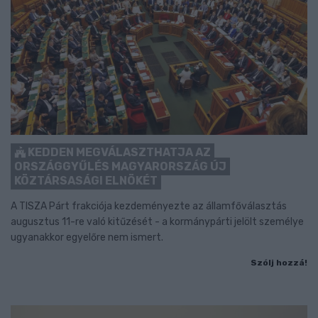
KEDDEN MEGVÁLASZTHATJA AZ
ORSZÁGGYŰLÉS MAGYARORSZÁG ÚJ
KÖZTÁRSASÁGI ELNÖKÉT
A TISZA Párt frakciója kezdeményezte az államfőválasztás
augusztus 11-re való kitűzését - a kormánypárti jelölt személye
ugyanakkor egyelőre nem ismert.
Szólj hozzá!