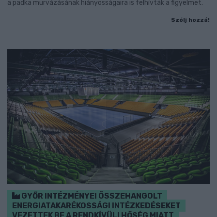
a padka murvázásának hiányosságaira is felhívták a figyelmet.
Szólj hozzá!
GYŐR INTÉZMÉNYEI ÖSSZEHANGOLT
ENERGIATAKARÉKOSSÁGI INTÉZKEDÉSEKET
VEZETTEK BE A RENDKÍVÜLI HŐSÉG MIATT