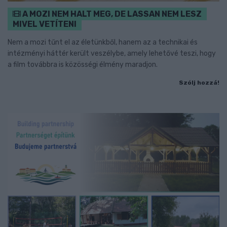
A MOZI NEM HALT MEG, DE LASSAN NEM LESZ
MIVEL VETÍTENI
Nem a mozi tűnt el az életünkből, hanem az a technikai és
intézményi háttér került veszélybe, amely lehetővé teszi, hogy
a film továbbra is közösségi élmény maradjon.
Szólj hozzá!