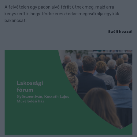
A felvételen egy padon alvó férfit ütnek meg, majd arra
kényszerítik, hogy térdre ereszkedve megcsókolja egyikük
bakancsát.
Szólj hozzá!