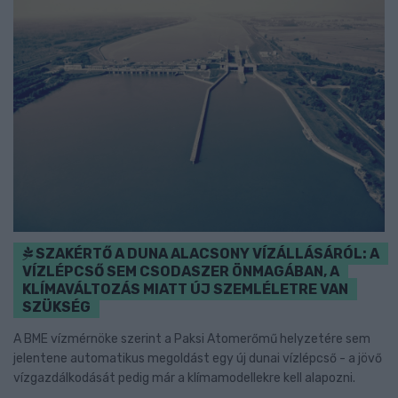
SZAKÉRTŐ A DUNA ALACSONY VÍZÁLLÁSÁRÓL: A
VÍZLÉPCSŐ SEM CSODASZER ÖNMAGÁBAN, A
KLÍMAVÁLTOZÁS MIATT ÚJ SZEMLÉLETRE VAN
SZÜKSÉG
A BME vízmérnöke szerint a Paksi Atomerőmű helyzetére sem
jelentene automatikus megoldást egy új dunai vízlépcső - a jövő
vízgazdálkodását pedig már a klímamodellekre kell alapozni.