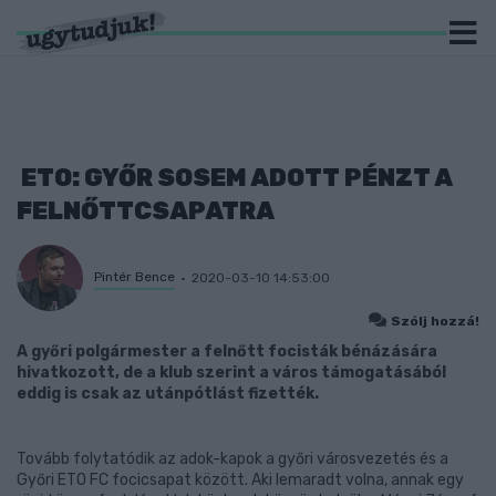
ETO: GYŐR SOSEM ADOTT PÉNZT A
FELNŐTTCSAPATRA
Pintér Bence
2020-03-10 14:53:00
Szólj hozzá!
A győri polgármester a felnőtt focisták bénázására
hivatkozott, de a klub szerint a város támogatásából
eddig is csak az utánpótlást fizették.
Tovább folytatódik az adok-kapok a győri városvezetés és a
Győri ETO FC focicsapat között. Aki lemaradt volna, annak egy