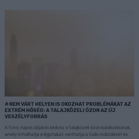
NEM VÁRT HELYEN IS OKOZHAT PROBLÉMÁKAT AZ
EXTRÉM HŐSÉG: A TALAJKÖZELI ÓZON AZ ÚJ
VESZÉLYFORRÁS
A forró, napos időjárás kedvez a talajközeli ózon kialakulásának,
amely irritálhatja a légutakat, ronthatja a tüdő működését és