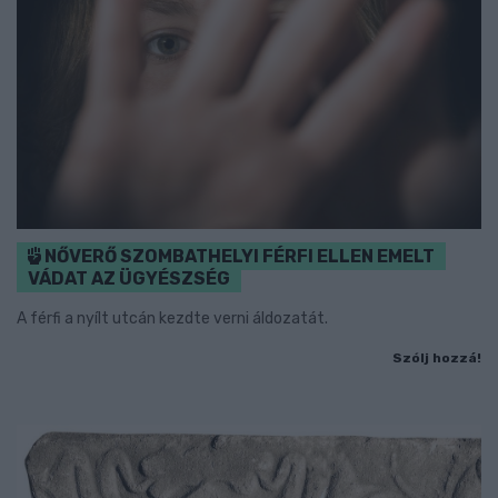
NŐVERŐ SZOMBATHELYI FÉRFI ELLEN EMELT
VÁDAT AZ ÜGYÉSZSÉG
A férfi a nyílt utcán kezdte verni áldozatát.
Szólj hozzá!