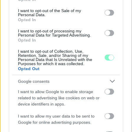
use your data for below specified purposes in below Google
consent section.
I want to opt-out of the Sale of my
Personal Data.
Opted In
I want to opt-out of processing my
Personal Data for Targeted Advertising.
Opted In
I want to opt-out of Collection, Use,
Retention, Sale, and/or Sharing of my
Personal Data that Is Unrelated with the
Purposes for which it was collected.
Opted Out
Google consents
I want to allow Google to enable storage
related to advertising like cookies on web or
ENERGIATAKARÉKOSSÁG: KORÁBBAN KEZDŐDIK
device identifiers in apps.
A GYŐRI AUDI ETO KC PÉNTEKI FELKÉSZÜLÉSI
MÉRKŐZÉSE
I want to allow my user data to be sent to
Google for online advertising purposes.
Az energiaellátás tehermentesítése érdekében másfél órával
előrébb hozták a Brest Bretagne Handball elleni találkozó