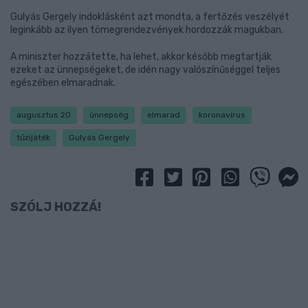
Gulyás Gergely indoklásként azt mondta, a fertőzés veszélyét
leginkább az ilyen tömegrendezvények hordozzák magukban.
A miniszter hozzátette, ha lehet, akkor később megtartják
ezeket az ünnepségeket, de idén nagy valószínűséggel teljes
egészében elmaradnak.
augusztus 20
ünnepség
elmarad
koronavírus
tűzijáték
Gulyás Gergely
SZÓLJ HOZZÁ!