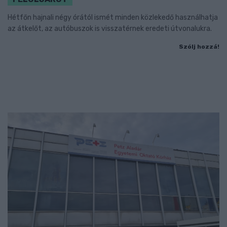
Hétfőn hajnali négy órától ismét minden közlekedő használhatja
az átkelőt, az autóbuszok is visszatérnek eredeti útvonalukra.
Szólj hozzá!