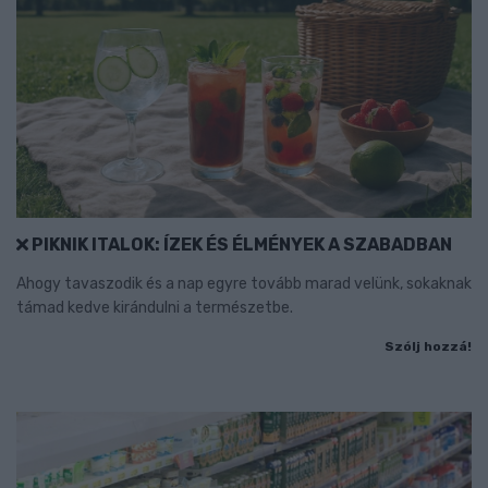
PIKNIK ITALOK: ÍZEK ÉS ÉLMÉNYEK A SZABADBAN
Ahogy tavaszodik és a nap egyre tovább marad velünk, sokaknak
támad kedve kirándulni a természetbe.
Szólj hozzá!