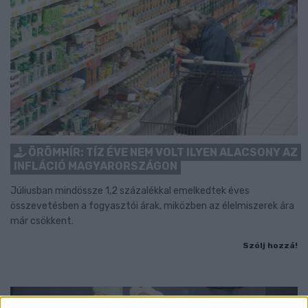
ÖRÖMHÍR: TÍZ ÉVE NEM VOLT ILYEN ALACSONY AZ
INFLÁCIÓ MAGYARORSZÁGON
Júliusban mindössze 1,2 százalékkal emelkedtek éves
összevetésben a fogyasztói árak, miközben az élelmiszerek ára
már csökkent.
Szólj hozzá!