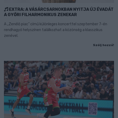
EXTRA: A VÁSÁRCSARNOKBAN NYITJA ÚJ ÉVADÁT
A GYŐRI FILHARMONIKUS ZENEKAR
A „Zenélő piac” című különleges koncerttel szeptember 7-én
rendhagyó helyszínen találkozhat a közönség a klasszikus
zenével.
Szólj hozzá!