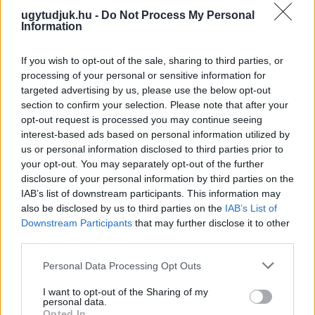
ugytudjuk.hu -
Do Not Process My Personal
Information
If you wish to opt-out of the sale, sharing to third parties, or
processing of your personal or sensitive information for
targeted advertising by us, please use the below opt-out
section to confirm your selection. Please note that after your
opt-out request is processed you may continue seeing
interest-based ads based on personal information utilized by
us or personal information disclosed to third parties prior to
your opt-out. You may separately opt-out of the further
disclosure of your personal information by third parties on the
A BAROKK ÖSSZES ÁRNYALATA ÉS MÉG EGY SOR
IAB’s list of downstream participants. This information may
KIVÁLÓ PROGRAM VÁR MINDENKIT EZEN A HÉTVÉGÉN
also be disclosed by us to third parties on the
IAB’s List of
GYŐRBEN
Downstream Participants
that may further disclose it to other
third parties.
Középpontban a hagyományőrzés, de lesz Pogány Induló és
Majka koncert, jóga szeánsz, “borhajózás” és egy csomó minden
Please note that this website/app uses one or more Google
Personal Data Processing Opt Outs
más.
services and may gather and store information including but
not limited to your visit or usage behaviour. You may click to
I want to opt-out of the Sharing of my
Szólj hozzá!
personal data.
grant or deny consent to Google and its third-party tags to
Opted In