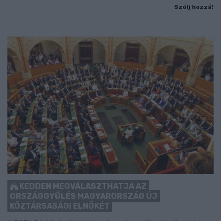
Szólj hozzá!
KEDDEN MEGVÁLASZTHATJA AZ
ORSZÁGGYŰLÉS MAGYARORSZÁG ÚJ
KÖZTÁRSASÁGI ELNÖKÉT