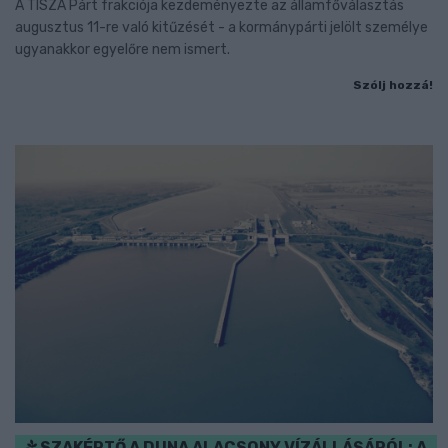
A TISZA Párt frakciója kezdeményezte az államfőválasztás
augusztus 11-re való kitűzését - a kormánypárti jelölt személye
ugyanakkor egyelőre nem ismert.
Szólj hozzá!
SZAKÉRTŐ A DUNA ALACSONY VÍZÁLLÁSÁRÓL: A