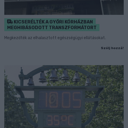
KICSERÉLTÉK A GYŐRI KÓRHÁZBAN
MEGHIBÁSODOTT TRANSZFORMÁTORT
Megkezdték az elhalasztott egészségügyi ellátásokat.
Szólj hozzá!