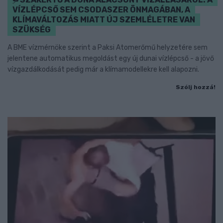
VÍZLÉPCSŐ SEM CSODASZER ÖNMAGÁBAN, A
KLÍMAVÁLTOZÁS MIATT ÚJ SZEMLÉLETRE VAN
SZÜKSÉG
A BME vízmérnöke szerint a Paksi Atomerőmű helyzetére sem
jelentene automatikus megoldást egy új dunai vízlépcső - a jövő
vízgazdálkodását pedig már a klímamodellekre kell alapozni.
Szólj hozzá!