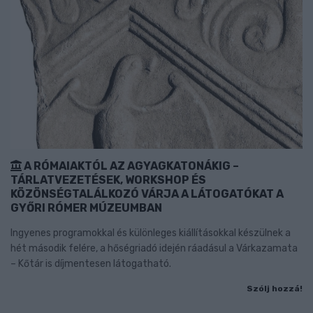
A RÓMAIAKTÓL AZ AGYAGKATONÁKIG –
TÁRLATVEZETÉSEK, WORKSHOP ÉS
KÖZÖNSÉGTALÁLKOZÓ VÁRJA A LÁTOGATÓKAT A
GYŐRI RÓMER MÚZEUMBAN
Ingyenes programokkal és különleges kiállításokkal készülnek a
hét második felére, a hőségriadó idején ráadásul a Várkazamata
– Kőtár is díjmentesen látogatható.
Szólj hozzá!