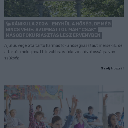
KÁNIKULA 2026 - ENYHÜL A HŐSÉG, DE MÉG
NINCS VÉGE: SZOMBATTÓL MÁR “CSAK”
MÁSODFOKÚ RIASZTÁS LESZ ÉRVÉNYBEN
A július vége óta tartó harmadfokú hőségriasztást mérséklik, de
a tartós meleg miatt továbbra is fokozott óvatosságra van
szükség.
Szólj hozzá!