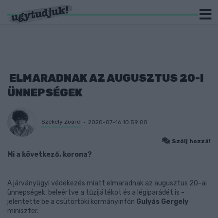
ELMARADNAK AZ AUGUSZTUS 20-I
ÜNNEPSÉGEK
Székely Zoárd
2020-07-16 10:59:00
Szólj hozzá!
Mi a következő, korona?
A járványügyi védekezés miatt elmaradnak az augusztus 20-ai
ünnepségek, beleértve a tűzijátékot és a légiparádét is -
jelentette be a csütörtöki kormányinfón
Gulyás Gergely
miniszter.