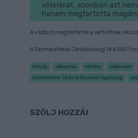
vételárat, azonban azt nem 
hanem megtartotta magán
A vádlott megtérítette a sértettnek okozott
A Szombathelyi Járásbíróság 144.000 forin
bíróság
sikkasztás
kékfény
vádemelés
Szombathelyi Járási és Nyomozó Ügyészség
sze
SZÓLJ HOZZÁ!