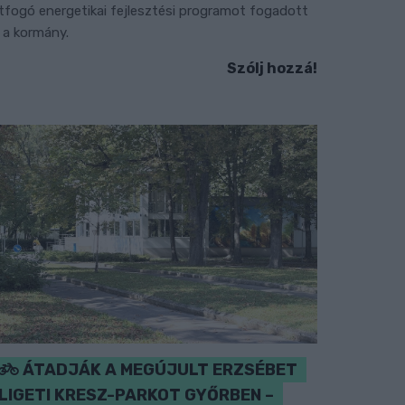
tfogó energetikai fejlesztési programot fogadott
l a kormány.
Szólj hozzá!
ÁTADJÁK A MEGÚJULT ERZSÉBET
LIGETI KRESZ-PARKOT GYŐRBEN –