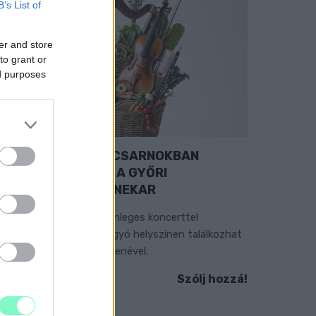
B’s List of
er and store
to grant or
ed purposes
EXTRA: A VÁSÁRCSARNOKBAN
YITJA ÚJ ÉVADÁT A GYŐRI
ILHARMONIKUS ZENEKAR
 „Zenélő piac” című különleges koncerttel
zeptember 7-én rendhagyó helyszínen találkozhat
 közönség a klasszikus zenével.
Szólj hozzá!