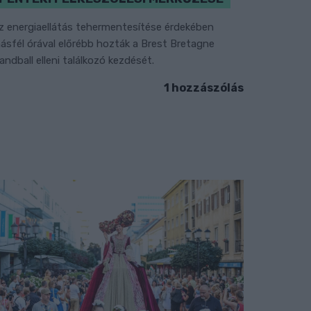
z energiaellátás tehermentesítése érdekében
ásfél órával előrébb hozták a Brest Bretagne
andball elleni találkozó kezdését.
1 hozzászólás