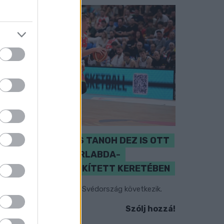
PERL, VÁRADI ÉS TANOH DEZ IS OTT
VAN A FÉRFI KOSÁRLABDA-
VÁLOGATOTT SZŰKÍTETT KERETÉBEN
sztország, Szlovénia és Svédország következik.
Szólj hozzá!