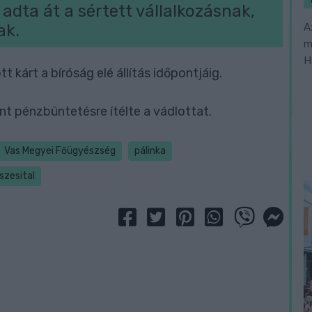
adta át a sértett vállalkozásnak,
A
ak.
m
H
 kárt a bíróság elé állítás időpontjáig.
t pénzbüntetésre ítélte a vádlottat.
Vas Megyei Főügyészség
pálinka
szesital