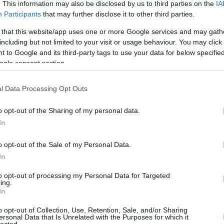
. This information may also be disclosed by us to third parties on the
IA
Participants
that may further disclose it to other third parties.
 that this website/app uses one or more Google services and may gath
including but not limited to your visit or usage behaviour. You may click 
 to Google and its third-party tags to use your data for below specifi
ogle consent section.
l Data Processing Opt Outs
o opt-out of the Sharing of my personal data.
N
In
F
o opt-out of the Sale of my Personal Data.
A
In
s
to opt-out of processing my Personal Data for Targeted
a
ing.
In
o opt-out of Collection, Use, Retention, Sale, and/or Sharing
ersonal Data that Is Unrelated with the Purposes for which it
lected.