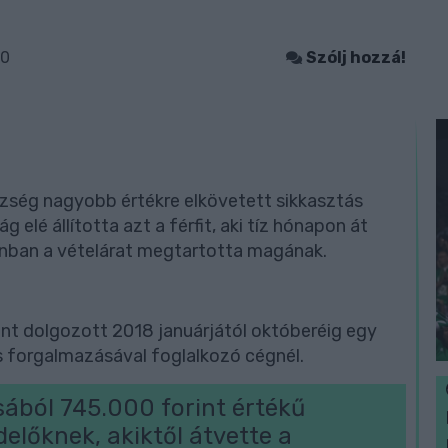
00
Szólj hozzá!
ség nagyobb értékre elkövetett sikkasztás
 elé állította azt a férfit, aki tíz hónapon át
onban a vételárat megtartotta magának.
ként dolgozott 2018 januárjától októberéig egy
és forgalmazásával foglalkozó cégnél.
sából 745.000 forint értékű
előknek, akiktől átvette a