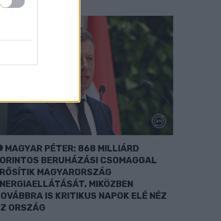
MAGYAR PÉTER: 868 MILLIÁRD
ORINTOS BERUHÁZÁSI CSOMAGGAL
RŐSÍTIK MAGYARORSZÁG
NERGIAELLÁTÁSÁT, MIKÖZBEN
OVÁBBRA IS KRITIKUS NAPOK ELÉ NÉZ
Z ORSZÁG