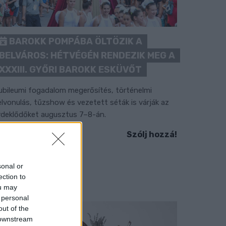
BAROKK POMPÁBA ÖLTÖZIK A
BELVÁROS: HÉTVÉGÉN RENDEZIK MEG A
XXXIII. GYŐRI BAROKK ESKÜVŐT
ubileumi fogadalom megerősítés, történelmi
elvonulás, tűzshow és vezetett séták is várják az
rdeklődőket augusztus 7–8-án.
Szólj hozzá!
sonal or
ection to
ou may
 personal
out of the
 downstream