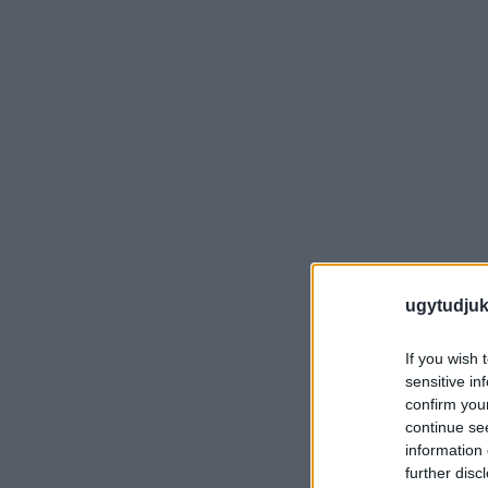
ugytudjuk
If you wish 
sensitive in
confirm you
continue se
information 
further disc