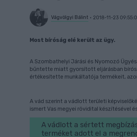
Vágvölgyi Bálint
2018-11-23 09:55:
Most bíróság elé került az ügy.
A Szombathelyi Járási és Nyomozó Ügyész
bűntette miatt gyorsított eljárásban bíróság
értékesítette munkáltatója termékeit, az
A vád szerint a vádlott területi képviselő
ismert Vas megyei rövidital készítésével 
A vádlott a sértett megbízá
terméket adott el a megrend