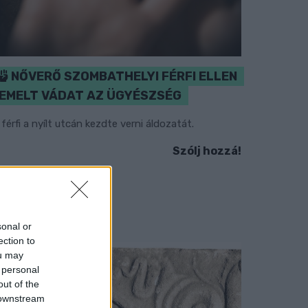
NŐVERŐ SZOMBATHELYI FÉRFI ELLEN
EMELT VÁDAT AZ ÜGYÉSZSÉG
 férfi a nyílt utcán kezdte verni áldozatát.
Szólj hozzá!
sonal or
ection to
ou may
 personal
out of the
 downstream