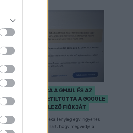
CZUNYINÉ HARCA A GMAIL ÉS AZ
ÖNKÉNY ELLEN - LETILTOTTA A GOOGLE
A VÉDVONAL LEVELEZŐ FIÓKJÁT
em vicc! A Fidesz maradéka tényleg egy ingyenes
-mail szolgáltatást használt, hogy megvédje a