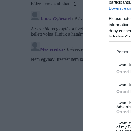
participants
Downstream 
Please note
information 
deny consent
in below Go
Persona
I want t
Opted 
I want t
Opted 
I want 
Advertis
Opted 
I want t
of my P
was col