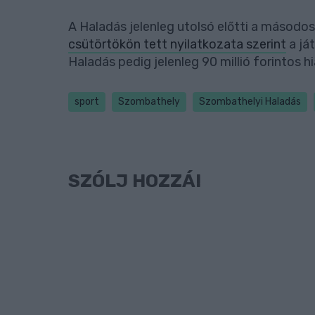
A Haladás jelenleg utolsó előtti a másodo
csütörtökön tett nyilatkozata szerint
a já
Haladás pedig jelenleg 90 millió forintos h
sport
Szombathely
Szombathelyi Haladás
SZÓLJ HOZZÁ!