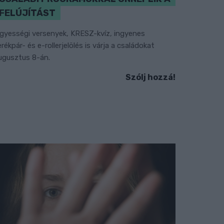
FELÚJÍTÁST
gyességi versenyek, KRESZ-kvíz, ingyenes
erékpár- és e-rollerjelölés is várja a családokat
ugusztus 8-án.
Szólj hozzá!