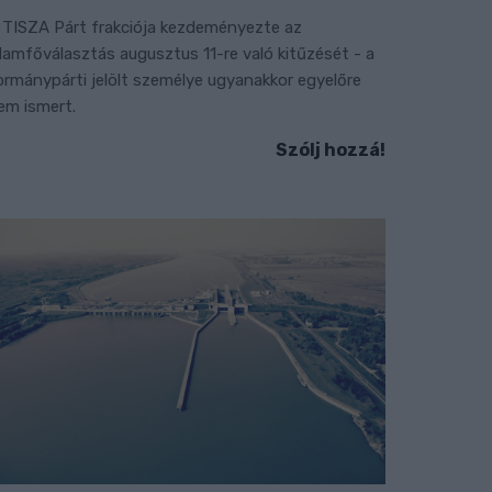
 TISZA Párt frakciója kezdeményezte az
llamfőválasztás augusztus 11-re való kitűzését - a
ormánypárti jelölt személye ugyanakkor egyelőre
em ismert.
Szólj hozzá!