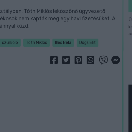
sztályban. Tóth Miklós leköszönő ügyvezető
tékosok nem kapták meg egy havi fizetésüket. A
Ü
iánnyal küzd.
k
a
szurkoló
Tóth Miklós
Illés Béla
Dogs Elit