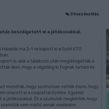
3 hozzászólás
 után beszélgetett el a játékosokkal.
 Haladás ma 2-1-re kapott ki a Győri ETO
ában.
soport is, akik a találkozó után meglátogatták a
ották őket, hogy a végsőkig ki fognak tartani és
 azt mondták, hogy szomorúan vették észre, hogy
em utazott el a csapattal Győrbe. Egyesül
t a játékosokkal. Őt a szurkolók megkérték, hogy
m szerintük nem méltó annak viselésére.