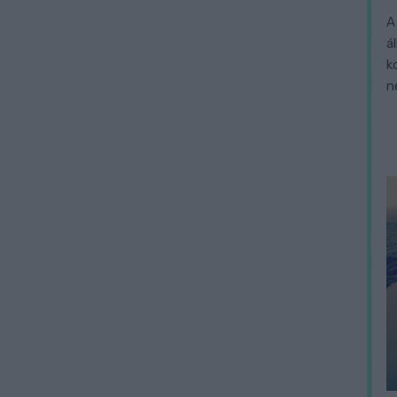
A
á
k
n