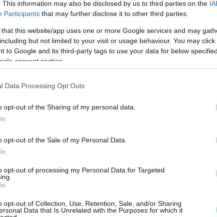
. This information may also be disclosed by us to third parties on the
IA
Participants
that may further disclose it to other third parties.
 that this website/app uses one or more Google services and may gath
including but not limited to your visit or usage behaviour. You may click 
 to Google and its third-party tags to use your data for below specifi
ogle consent section.
l Data Processing Opt Outs
–
K
o opt-out of the Sharing of my personal data.
L
In
o opt-out of the Sale of my Personal Data.
I
In
k
to opt-out of processing my Personal Data for Targeted
r
ing.
l
In
o opt-out of Collection, Use, Retention, Sale, and/or Sharing
ersonal Data that Is Unrelated with the Purposes for which it
lected.