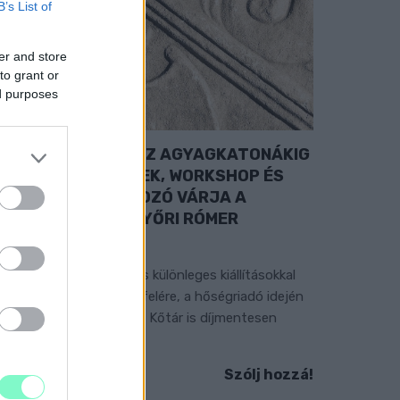
B’s List of
er and store
to grant or
ed purposes
A RÓMAIAKTÓL AZ AGYAGKATONÁKIG
 TÁRLATVEZETÉSEK, WORKSHOP ÉS
ÖZÖNSÉGTALÁLKOZÓ VÁRJA A
ÁTOGATÓKAT A GYŐRI RÓMER
MÚZEUMBAN
ngyenes programokkal és különleges kiállításokkal
észülnek a hét második felére, a hőségriadó idején
áadásul a Várkazamata – Kőtár is díjmentesen
átogatható.
Szólj hozzá!