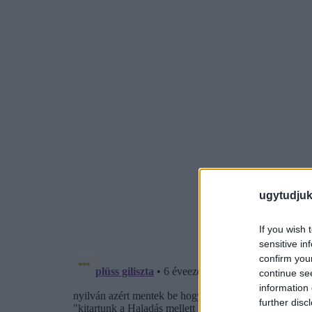
ugytudjuk
If you wish 
sensitive in
confirm you
continue se
information 
further disc