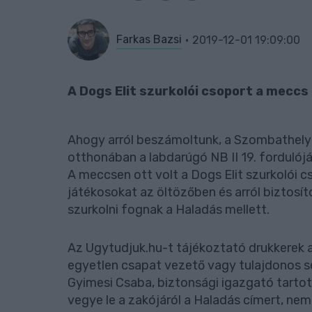
Farkas Bazsi
2019-12-01 19:09:00
A Dogs Elit szurkolói csoport a meccs
Ahogy arról beszámoltunk, a Szombathelyi
otthonában a labdarúgó NB II 19. fordulój
A meccsen ott volt a Dogs Elit szurkolói c
játékosokat az öltözőben és arról biztosít
szurkolni fognak a Haladás mellett.
Az Ugytudjuk.hu-t tájékoztató drukkerek
egyetlen csapat vezető vagy tulajdonos s
Gyimesi Csaba, biztonsági igazgató tartot
vegye le a zakójáról a Haladás címert, ne