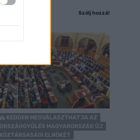
idesz maradékát.
Szólj hozzá!
KEDDEN MEGVÁLASZTHATJA AZ
ORSZÁGGYŰLÉS MAGYARORSZÁG ÚJ
KÖZTÁRSASÁGI ELNÖKÉT