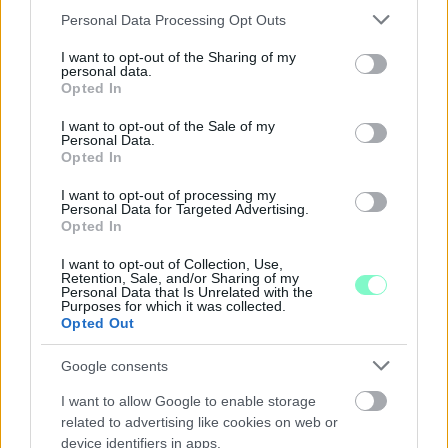
Három estén is az égbolt kerül a középpontba:
Please note that this website/app uses one or more Google
Personal Data Processing Opt Outs
távcsöves megfigyelések, zenés installációk és
services and may gather and store information including but
lézeres csillagtúrák mellett augusztus 12-én egy
not limited to your visit or usage behaviour. You may click to
I want to opt-out of the Sharing of my
personal data.
látványos részleges napfogyatkozást is
grant or deny consent to Google and its third-party tags to
Opted In
megfigyelhetnek az érdeklődők.
use your data for below specified purposes in below Google
consent section.
I want to opt-out of the Sale of my
Personal Data.
Szólj hozzá!
Opted In
I want to opt-out of processing my
Personal Data for Targeted Advertising.
Opted In
I want to opt-out of Collection, Use,
Retention, Sale, and/or Sharing of my
Personal Data that Is Unrelated with the
Purposes for which it was collected.
Opted Out
Google consents
I want to allow Google to enable storage
related to advertising like cookies on web or
device identifiers in apps.