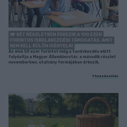
KÉT RÉSZLETBEN ÉRKEZIK A 100 EZER
FORINTOS ISKOLAKEZDÉSI TÁMOGATÁS, AMIT
NEM KELL KÜLÖN IGÉNYELNI
Az első 50 ezer forintot még a tanévkezdés előtt
folyósítja a Magyar Államkincstár, a második részlet
novemberben, utalvány formájában érkezik.
1 hozzászólás