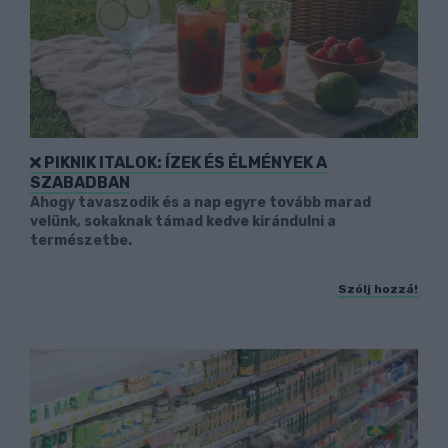
PIKNIK ITALOK: ÍZEK ÉS ÉLMÉNYEK A
SZABADBAN
Ahogy tavaszodik és a nap egyre tovább marad
velünk, sokaknak támad kedve kirándulni a
természetbe.
Szólj hozzá!