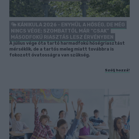
KÁNIKULA 2026 - ENYHÜL A HŐSÉG, DE MÉG
NINCS VÉGE: SZOMBATTÓL MÁR “CSAK”
MÁSODFOKÚ RIASZTÁS LESZ ÉRVÉNYBEN
A július vége óta tartó harmadfokú hőségriasztást
mérséklik, de a tartós meleg miatt továbbra is
fokozott óvatosságra van szükség.
Szólj hozzá!