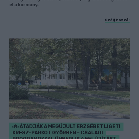
el a kormány.
Szólj hozzá!
ÁTADJÁK A MEGÚJULT ERZSÉBET LIGETI
KRESZ-PARKOT GYŐRBEN – CSALÁDI
PROGRAMOKKAL ÜNNEPLIK A FELÚJÍTÁST