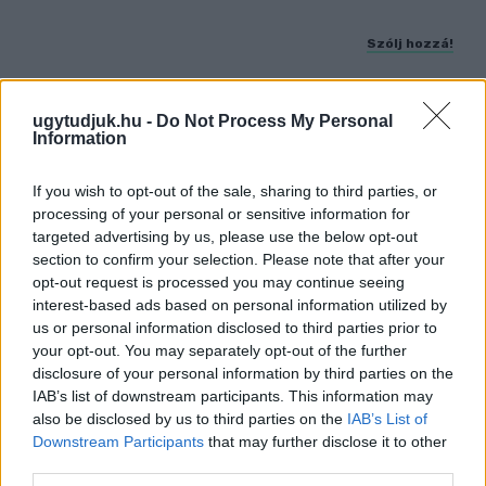
Szólj hozzá!
ugytudjuk.hu -
Do Not Process My Personal
Information
If you wish to opt-out of the sale, sharing to third parties, or
processing of your personal or sensitive information for
targeted advertising by us, please use the below opt-out
section to confirm your selection. Please note that after your
opt-out request is processed you may continue seeing
interest-based ads based on personal information utilized by
us or personal information disclosed to third parties prior to
your opt-out. You may separately opt-out of the further
disclosure of your personal information by third parties on the
IAB’s list of downstream participants. This information may
CSILLAGOK, HULLÓCSILLAGOK ÉS
also be disclosed by us to third parties on the
IAB’s List of
NAPFOGYATKOZÁS: KÜLÖNLEGES
Downstream Participants
that may further disclose it to other
CSILLAGÁSZATI PROGRAMOK JÖNNEK GYŐRBEN
third parties.
ÉS NYÚLON