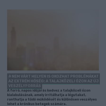
NEM VÁRT HELYEN IS OKOZHAT PROBLÉMÁKAT
AZ EXTRÉM HŐSÉG: A TALAJKÖZELI ÓZON AZ ÚJ
VESZÉLYFORRÁS
A forró, napos időjárás kedvez a talajközeli ózon
kialakulásának, amely irritálhatja a légutakat,
ronthatja a tüdő működését és különösen veszélyes
lehet a krónikus betegek számára.