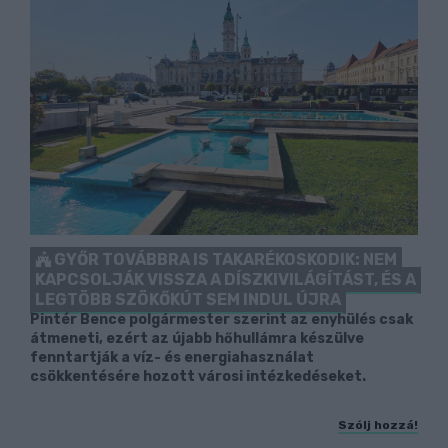
GYŐR TOVÁBBRA IS TAKARÉKOSKODIK: NEM
KAPCSOLJÁK VISSZA A DÍSZKIVILÁGÍTÁST, ÉS A
LEGTÖBB SZÖKŐKÚT SEM INDUL ÚJRA
Pintér Bence polgármester szerint az enyhülés csak
átmeneti, ezért az újabb hőhullámra készülve
fenntartják a víz- és energiahasználat
csökkentésére hozott városi intézkedéseket.
Szólj hozzá!