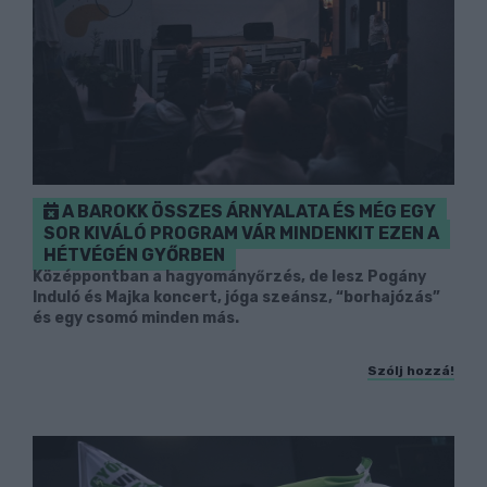
A BAROKK ÖSSZES ÁRNYALATA ÉS MÉG EGY
SOR KIVÁLÓ PROGRAM VÁR MINDENKIT EZEN A
HÉTVÉGÉN GYŐRBEN
Középpontban a hagyományőrzés, de lesz Pogány
Induló és Majka koncert, jóga szeánsz, “borhajózás”
és egy csomó minden más.
Szólj hozzá!