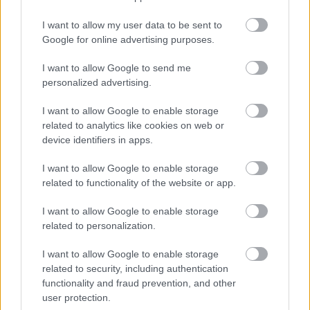
IGAZI RITKASÁG: KILENC NAPPAL KORÁBBAN
I want to allow my user data to be sent to
NYITJÁK MEG A FELÚJÍTÁS ALATT ÁLLÓ HECSEI
Google for online advertising purposes.
ÚTI FELÜLJÁRÓT
Hétfőn hajnali négy órától ismét minden közlekedő
I want to allow Google to send me
használhatja az átkelőt, az autóbuszok is
personalized advertising.
visszatérnek eredeti útvonalukra.
I want to allow Google to enable storage
related to analytics like cookies on web or
Szólj hozzá!
device identifiers in apps.
I want to allow Google to enable storage
related to functionality of the website or app.
I want to allow Google to enable storage
related to personalization.
I want to allow Google to enable storage
related to security, including authentication
functionality and fraud prevention, and other
user protection.