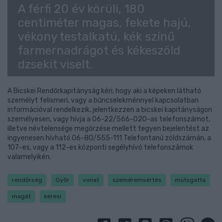
A férfi 20 év körüli, 180
centiméter magas, fekete hajú,
vékony testalkatú, kék színű
farmernadrágot és kékeszöld
dzsekit viselt.
A Bicskei Rendőrkapitányság kéri, hogy aki a képeken látható
személyt felismeri, vagy a bűncselekménnyel kapcsolatban
információval rendelkezik, jelentkezzen a bicskei kapitányságon
személyesen, vagy hívja a 06-22/566-020-as telefonszámot,
illetve névtelensége megőrzése mellett tegyen bejelentést az
ingyenesen hívható 06-80/555-111 Telefontanú zöldszámán, a
107-es, vagy a 112-es központi segélyhívó telefonszámok
valamelyikén.
rendőrség
Győr
vonat
szeméremsértés
mutogatta
magát
keresi