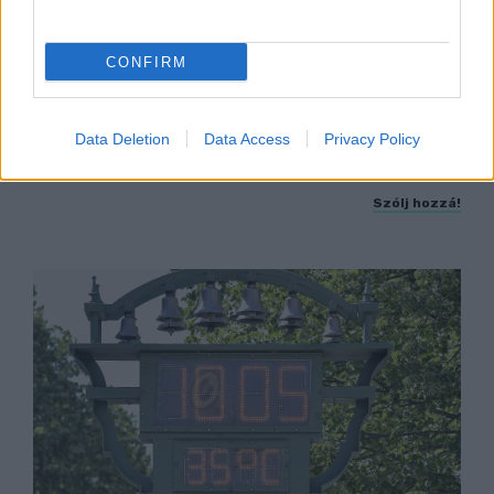
CONFIRM
KICSERÉLTÉK A GYŐRI KÓRHÁZBAN
MEGHIBÁSODOTT TRANSZFORMÁTORT
Megkezdték az elhalasztott egészségügyi
Data Deletion
Data Access
Privacy Policy
ellátásokat.
Szólj hozzá!