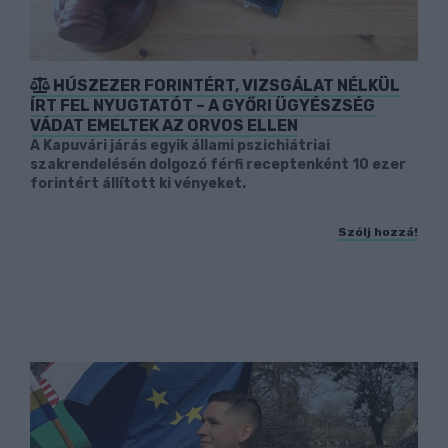
HÚSZEZER FORINTÉRT, VIZSGÁLAT NÉLKÜL
ÍRT FEL NYUGTATÓT – A GYŐRI ÜGYÉSZSÉG
VÁDAT EMELTEK AZ ORVOS ELLEN
A Kapuvári járás egyik állami pszichiátriai
szakrendelésén dolgozó férfi receptenként 10 ezer
forintért állított ki vényeket.
Szólj hozzá!