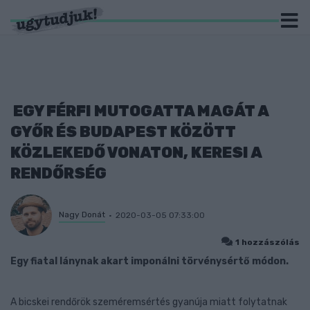
EGY FÉRFI MUTOGATTA MAGÁT A
GYŐR ÉS BUDAPEST KÖZÖTT
KÖZLEKEDŐ VONATON, KERESI A
RENDŐRSÉG
Nagy Donát
2020-03-05 07:33:00
1 hozzászólás
Egy fiatal lánynak akart imponálni törvénysértő módon.
A bicskei rendőrök szeméremsértés gyanúja miatt folytatnak