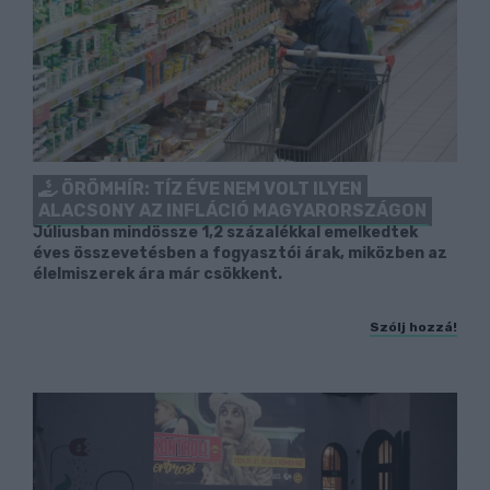
ÖRÖMHÍR: TÍZ ÉVE NEM VOLT ILYEN
ALACSONY AZ INFLÁCIÓ MAGYARORSZÁGON
Júliusban mindössze 1,2 százalékkal emelkedtek
éves összevetésben a fogyasztói árak, miközben az
élelmiszerek ára már csökkent.
Szólj hozzá!