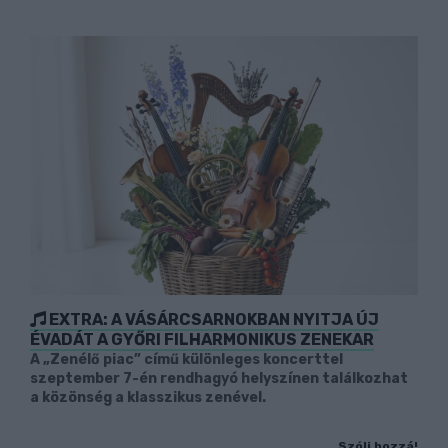
EXTRA: A VÁSÁRCSARNOKBAN NYITJA ÚJ
ÉVADÁT A GYŐRI FILHARMONIKUS ZENEKAR
A „Zenélő piac” című különleges koncerttel
szeptember 7-én rendhagyó helyszínen találkozhat
a közönség a klasszikus zenével.
Szólj hozzá!