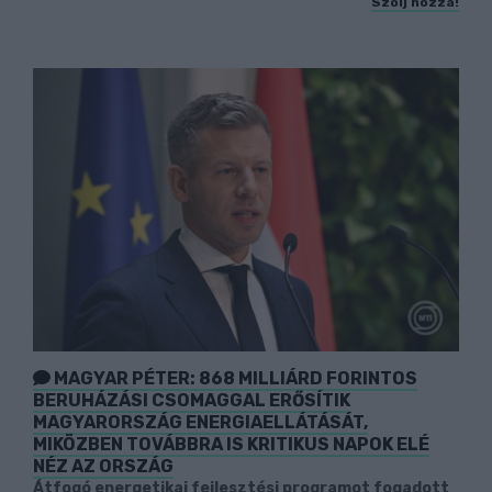
Szólj hozzá!
MAGYAR PÉTER: 868 MILLIÁRD FORINTOS
BERUHÁZÁSI CSOMAGGAL ERŐSÍTIK
MAGYARORSZÁG ENERGIAELLÁTÁSÁT,
MIKÖZBEN TOVÁBBRA IS KRITIKUS NAPOK ELÉ
NÉZ AZ ORSZÁG
Átfogó energetikai fejlesztési programot fogadott