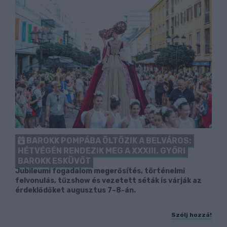
BAROKK POMPÁBA ÖLTÖZIK A BELVÁROS:
HÉTVÉGÉN RENDEZIK MEG A XXXIII. GYŐRI
BAROKK ESKÜVŐT
Jubileumi fogadalom megerősítés, történelmi
felvonulás, tűzshow és vezetett séták is várják az
érdeklődőket augusztus 7–8-án.
Szólj hozzá!