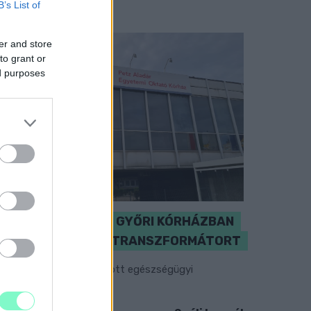
B’s List of
er and store
to grant or
ed purposes
KICSERÉLTÉK A GYŐRI KÓRHÁZBAN
MEGHIBÁSODOTT TRANSZFORMÁTORT
egkezdték az elhalasztott egészségügyi
llátásokat.