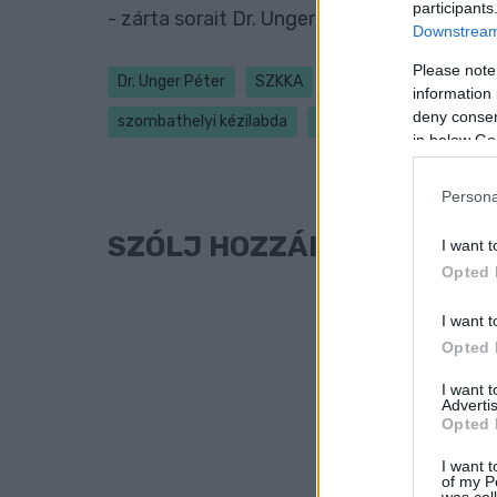
participants
- zárta sorait Dr. Unger Péter.
Downstream 
Please note
Dr. Unger Péter
SZKKA
Szombathelyi Kézilabd
information 
deny consent
szombathelyi kézilabda
sport
in below Go
Persona
SZÓLJ HOZZÁ!
I want t
Opted 
I want t
Opted 
I want 
Advertis
Opted 
I want t
of my P
was col