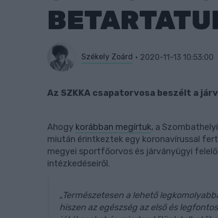
BETARTATU
Székely Zoárd
2020-11-13 10:53:00
Az SZKKA csapatorvosa beszélt a járv
Ahogy
korábban megírtuk
, a Szombathelyi
miután érintkeztek egy koronavírussal fer
megyei sportfőorvos és járványügyi felelős
intézkedéseiről.
„Természetesen a lehető legkomolyabba
hiszen az egészség az első és legfonto