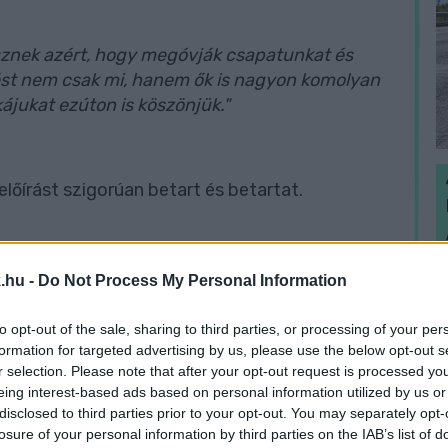
sznek azért, hogy megóvják csapatunkat és
t nem csak mi, hanem ők is nagyon komolyan
ájukat ezúton is köszönjük."
lőírást szigorúan betart és betartat.
ll az egész helyzethez. A klub az élet minden
H
g ha csak a saját gyártású maszkokra gondolok.
.hu -
Do Not Process My Personal Information
h
szakmai körlevelei alapján minden előírást
v
klub játékosaival, sportolóival. Továbbra is
to opt-out of the sale, sharing to third parties, or processing of your per
formation for targeted advertising by us, please use the below opt-out s
egymásra, és tartsuk be a szabályokat, hogy
r selection. Please note that after your opt-out request is processed y
n a régi kerékvágásba"
eing interest-based ads based on personal information utilized by us or
disclosed to third parties prior to your opt-out. You may separately opt-
losure of your personal information by third parties on the IAB’s list of