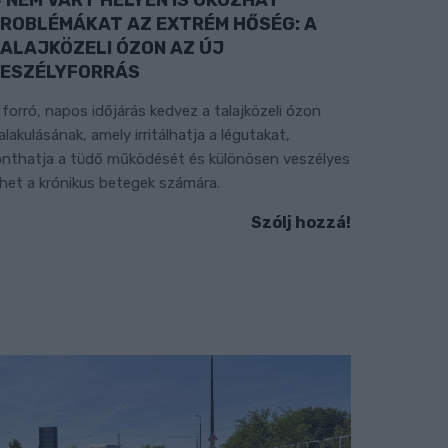
ROBLÉMÁKAT AZ EXTRÉM HŐSÉG: A
ALAJKÖZELI ÓZON AZ ÚJ
ESZÉLYFORRÁS
 forró, napos időjárás kedvez a talajközeli ózon
ialakulásának, amely irritálhatja a légutakat,
onthatja a tüdő működését és különösen veszélyes
ehet a krónikus betegek számára.
Szólj hozzá!