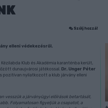
NK
Szólj hozzá!
ány elleni védekezésről.
 Kézilabda Klub és Akadémia karanténba került,
tőzött dunaujvárosi játékossal.
Dr. Unger Péter
 pozitívan nyilatkozott a klub járvány elleni
n vesszük a járványügyi előírások betartását,
sabb. Folyamatosan figyeljük a csapatot, a