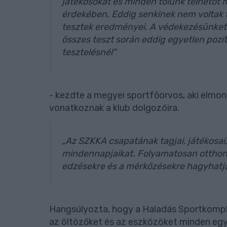
játékosokat és minden tőlünk telhetőt 
érdekében. Eddig senkinek nem voltak t
tesztek eredményei. A védekezésünket 
összes teszt során eddig egyetlen pozi
tesztelésnél"
- kezdte a megyei sportfőorvos, aki elmon
vonatkoznak a klub dolgozóira.
„Az SZKKA csapatának tagjai, játékosai,
mindennapjaikat. Folyamatosan otthoni
edzésekre és a mérkőzésekre hagyhatják
Hangsúlyozta, hogy a Haladás Sportkompl
az öltözőket és az eszközöket minden egye