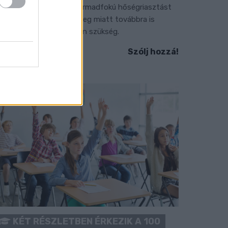
 július vége óta tartó harmadfokú hőségriasztást
érséklik, de a tartós meleg miatt továbbra is
okozott óvatosságra van szükség.
Szólj hozzá!
KÉT RÉSZLETBEN ÉRKEZIK A 100