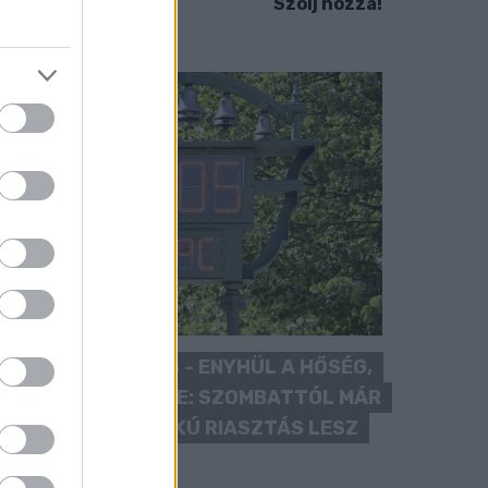
Szólj hozzá!
KÁNIKULA 2026 - ENYHÜL A HŐSÉG,
DE MÉG NINCS VÉGE: SZOMBATTÓL MÁR
“CSAK” MÁSODFOKÚ RIASZTÁS LESZ
ÉRVÉNYBEN