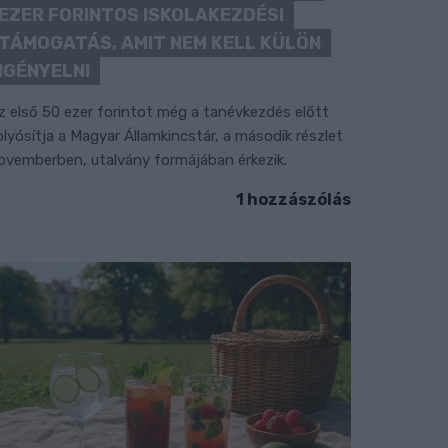
EZER FORINTOS ISKOLAKEZDÉSI
TÁMOGATÁS, AMIT NEM KELL KÜLÖN
IGÉNYELNI
z első 50 ezer forintot még a tanévkezdés előtt
olyósítja a Magyar Államkincstár, a második részlet
ovemberben, utalvány formájában érkezik.
1 hozzászólás