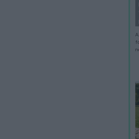
A
f
n