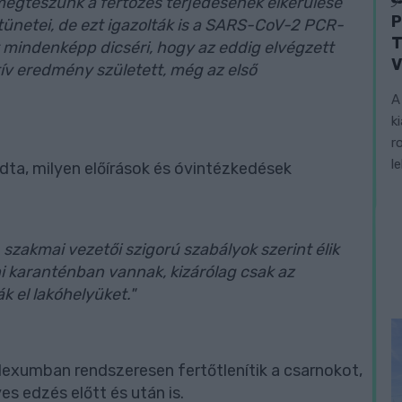
megteszünk a fertőzés terjedésének elkerülése
P
ünetei, de ezt igazolták is a SARS-CoV-2 PCR-
T
mindenképp dicséri, hogy az eddig elvégzett
V
tív eredmény született, még az első
A
k
r
l
dta, milyen előírások és óvintézkedések
 szakmai vezetői szigorú szabályok szerint élik
 karanténban vannak, kizárólag csak az
 el lakóhelyüket."
exumban rendszeresen fertőtlenítik a csarnokot,
s edzés előtt és után is.