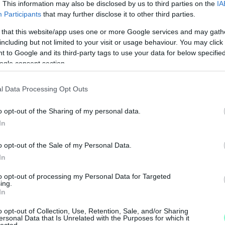
. This information may also be disclosed by us to third parties on the
IA
Participants
that may further disclose it to other third parties.
 that this website/app uses one or more Google services and may gath
a Klub és Akadémia
koronavírus
karantén
including but not limited to your visit or usage behaviour. You may click 
 to Google and its third-party tags to use your data for below specifi
ogle consent section.
l Data Processing Opt Outs
o opt-out of the Sharing of my personal data.
In
o opt-out of the Sale of my Personal Data.
In
to opt-out of processing my Personal Data for Targeted
ing.
In
M
e
o opt-out of Collection, Use, Retention, Sale, and/or Sharing
ersonal Data that Is Unrelated with the Purposes for which it
lected.