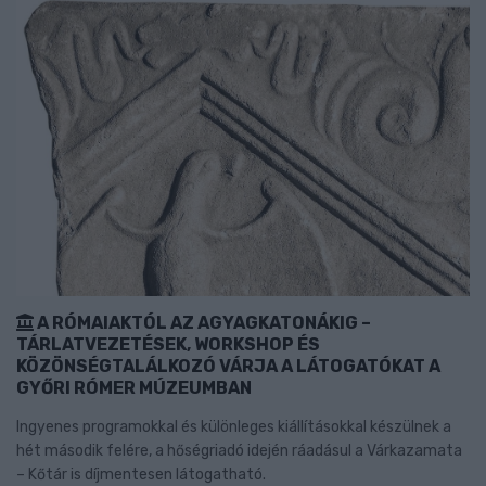
A RÓMAIAKTÓL AZ AGYAGKATONÁKIG –
TÁRLATVEZETÉSEK, WORKSHOP ÉS
KÖZÖNSÉGTALÁLKOZÓ VÁRJA A LÁTOGATÓKAT A
GYŐRI RÓMER MÚZEUMBAN
Ingyenes programokkal és különleges kiállításokkal készülnek a
hét második felére, a hőségriadó idején ráadásul a Várkazamata
– Kőtár is díjmentesen látogatható.