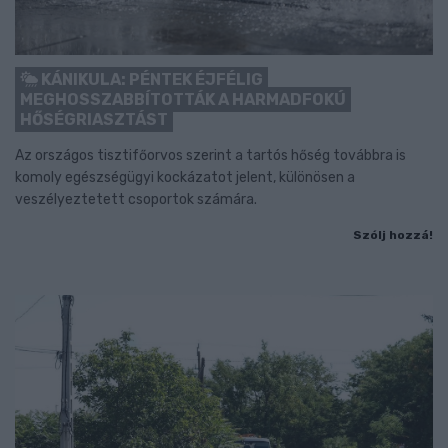
KÁNIKULA: PÉNTEK ÉJFÉLIG
MEGHOSSZABBÍTOTTÁK A HARMADFOKÚ
HŐSÉGRIASZTÁST
Az országos tisztifőorvos szerint a tartós hőség továbbra is
komoly egészségügyi kockázatot jelent, különösen a
veszélyeztetett csoportok számára.
Szólj hozzá!