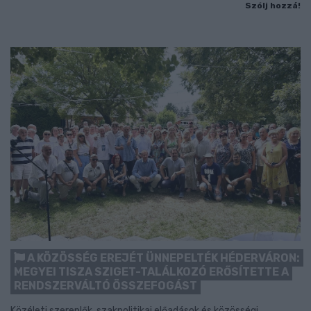
Szólj hozzá!
A KÖZÖSSÉG EREJÉT ÜNNEPELTÉK HÉDERVÁRON:
MEGYEI TISZA SZIGET-TALÁLKOZÓ ERŐSÍTETTE A
RENDSZERVÁLTÓ ÖSSZEFOGÁST
Közéleti szereplők, szakpolitikai előadások és közösségi