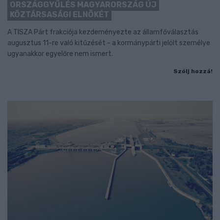
ORSZÁGGYŰLÉS MAGYARORSZÁG ÚJ
KÖZTÁRSASÁGI ELNÖKÉT
A TISZA Párt frakciója kezdeményezte az államfőválasztás
augusztus 11-re való kitűzését - a kormánypárti jelölt személye
ugyanakkor egyelőre nem ismert.
Szólj hozzá!