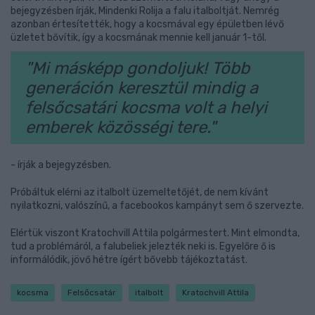
bejegyzésben írják, Mindenki Rolija a falu italboltját. Nemrég
azonban értesítették, hogy a kocsmával egy épületben lévő
üzletet bővítik, így a kocsmának mennie kell január 1-től.
"Mi másképp gondoljuk! Több
generáción keresztül mindig a
felsőcsatári kocsma volt a helyi
emberek közösségi tere."
- írják a bejegyzésben.
Próbáltuk elérni az italbolt üzemeltetőjét, de nem kívánt
nyilatkozni, valószínű, a facebookos kampányt sem ő szervezte.
Elértük viszont Kratochvill Attila polgármestert. Mint elmondta,
tud a problémáról, a falubeliek jelezték neki is. Egyelőre ő is
informálódik, jövő hétre ígért bővebb tájékoztatást.
kocsma
Felsőcsatár
italbolt
Kratochvill Attila