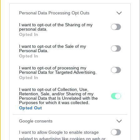
third parties.
Please note that this website/app uses one or more Google
Personal Data Processing Opt Outs
services and may gather and store information including but
not limited to your visit or usage behaviour. You may click to
I want to opt-out of the Sharing of my
personal data.
grant or deny consent to Google and its third-party tags to
Opted In
use your data for below specified purposes in below Google
consent section.
I want to opt-out of the Sale of my
MEGRÁZÓ VIDEÓ BÁBOLNÁRÓL: HAJLÉKTALAN
Personal Data.
FÉRFIT BÁNTALMAZTAK ÉS ALÁZTAK MEG - HELYI
Opted In
INFORMÁCIÓINK SZERINT A RENDŐRSÉG MÁR
INTÉZKEDIK AZ ÜGYBEN
I want to opt-out of processing my
Personal Data for Targeted Advertising.
A felvételen egy padon alvó férfit ütnek meg, majd arra
Opted In
kényszerítik, hogy térdre ereszkedve megcsókolja egyikük
I want to opt-out of Collection, Use,
bakancsát.
Retention, Sale, and/or Sharing of my
Personal Data that Is Unrelated with the
1 hozzászólás
Purposes for which it was collected.
Opted Out
Google consents
I want to allow Google to enable storage
related to advertising like cookies on web or