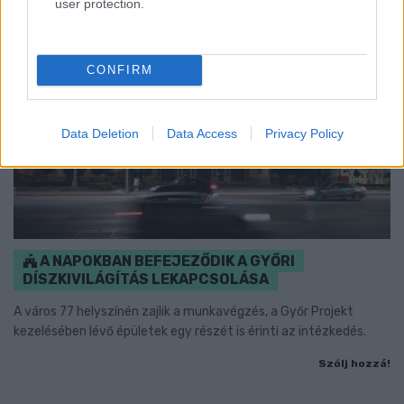
user protection.
CONFIRM
Data Deletion
Data Access
Privacy Policy
A NAPOKBAN BEFEJEZŐDIK A GYŐRI
DÍSZKIVILÁGÍTÁS LEKAPCSOLÁSA
A város 77 helyszínén zajlik a munkavégzés, a Győr Projekt
kezelésében lévő épületek egy részét is érinti az intézkedés.
Szólj hozzá!