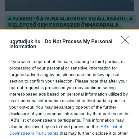
SZAKÉRTŐ A DUNA ALACSONY VÍZÁLLÁSÁRÓL: A
VÍZLÉPCSŐ SEM CSODASZER ÖNMAGÁBAN, A
KLÍMAVÁLTOZÁS MIATT ÚJ SZEMLÉLETRE VAN
SZÜKSÉG
ugytudjuk.hu -
Do Not Process My Personal
Information
A BME vízmérnöke szerint a Paksi Atomerőmű helyzetére sem
jelentene automatikus megoldást egy új dunai vízlépcső - a jövő
If you wish to opt-out of the sale, sharing to third parties, or
vízgazdálkodását pedig már a klímamodellekre kell alapozni.
processing of your personal or sensitive information for
Szólj hozzá!
targeted advertising by us, please use the below opt-out
section to confirm your selection. Please note that after your
opt-out request is processed you may continue seeing
interest-based ads based on personal information utilized by
us or personal information disclosed to third parties prior to
your opt-out. You may separately opt-out of the further
disclosure of your personal information by third parties on the
IAB’s list of downstream participants. This information may
also be disclosed by us to third parties on the
IAB’s List of
Downstream Participants
that may further disclose it to other