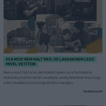
A MOZI NEM HALT MEG, DE LASSAN NEM LESZ
MIVEL VETÍTENI
Nem a mozi tűnt el az életünkből, hanem az a technikai és
intézményi háttér került veszélybe, amely lehetővé teszi, hogy
a film továbbra is közösségi élmény maradjon.
Szólj hozzá!