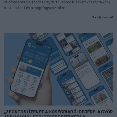
villamosenergia-rendszere, de továbbra is takarékosságra kérik
a lakosságot és a nagyfogyasztókat.
Szólj hozzá!
FONTOS ÜZENET A HŐSÉGRIADÓ IDEJÉRE: A GYŐR