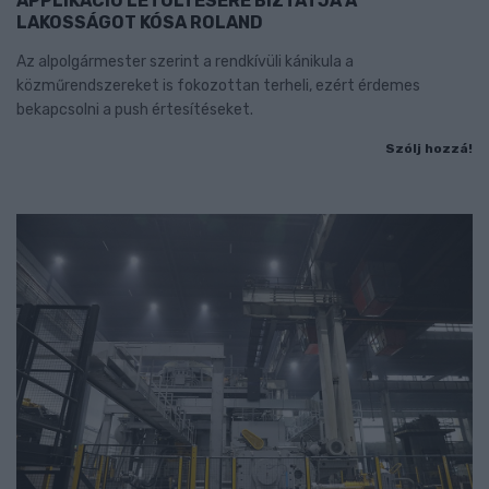
APPLIKÁCIÓ LETÖLTÉSÉRE BIZTATJA A
LAKOSSÁGOT KÓSA ROLAND
Az alpolgármester szerint a rendkívüli kánikula a
közműrendszereket is fokozottan terheli, ezért érdemes
bekapcsolni a push értesítéseket.
Szólj hozzá!