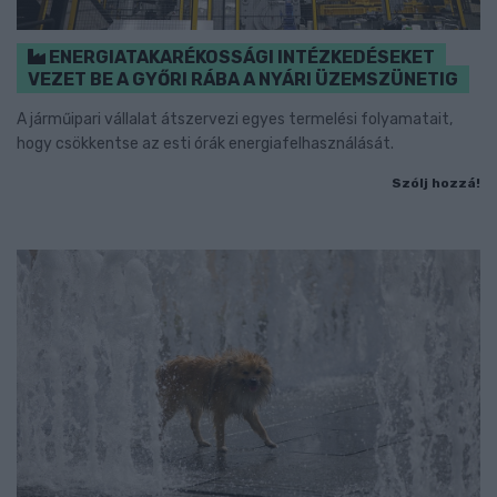
ENERGIATAKARÉKOSSÁGI INTÉZKEDÉSEKET
VEZET BE A GYŐRI RÁBA A NYÁRI ÜZEMSZÜNETIG
A járműipari vállalat átszervezi egyes termelési folyamatait,
hogy csökkentse az esti órák energiafelhasználását.
Szólj hozzá!