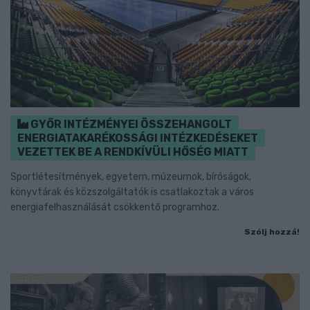
GYŐR INTÉZMÉNYEI ÖSSZEHANGOLT
ENERGIATAKARÉKOSSÁGI INTÉZKEDÉSEKET
VEZETTEK BE A RENDKÍVÜLI HŐSÉG MIATT
Sportlétesítmények, egyetem, múzeumok, bíróságok,
könyvtárak és közszolgáltatók is csatlakoztak a város
energiafelhasználását csökkentő programhoz.
Szólj hozzá!