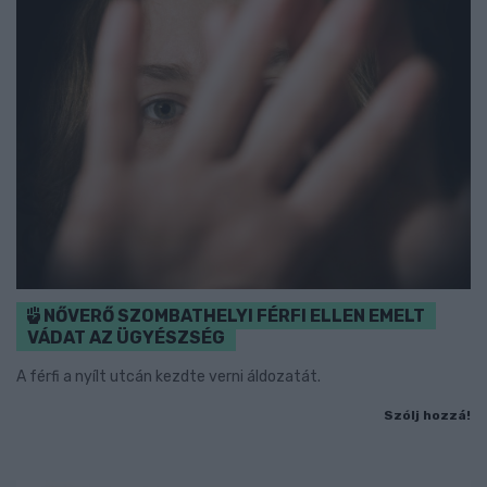
NŐVERŐ SZOMBATHELYI FÉRFI ELLEN EMELT
VÁDAT AZ ÜGYÉSZSÉG
A férfi a nyílt utcán kezdte verni áldozatát.
Szólj hozzá!