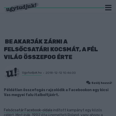
BE AKARJÁK ZÁRNI A
FELSŐCSATÁRI KOCSMÁT, A FÉL
VILÁG ÖSSZEFOG ÉRTE
Ugytudjuk.hu
2018-12-12 10:46:00
Szólj hozzá!
Példátlan összefogás rajzolódik a Facebookon egy kicsi
Vas megyei falu italboltjáért.
Felsőcsatár Facebook-oldala
indított kampányt egy közös
célért. Mint írják, 1992 óta üzemelteti Roland, vagy ahogy a