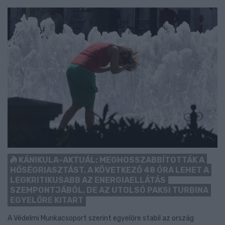
KÁNIKULA-AKTUÁL: MEGHOSSZABBÍTOTTÁK A
HŐSÉGRIASZTÁST, A KÖVETKEZŐ 48 ÓRA LEHET A
LEGKRITIKUSABB AZ ENERGIAELLÁTÁS
SZEMPONTJÁBÓL, DE AZ UTOLSÓ PAKSI TURBINA
EGYELŐRE KITART
A Védelmi Munkacsoport szerint egyelőre stabil az ország