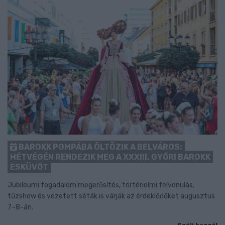
BAROKK POMPÁBA ÖLTÖZIK A BELVÁROS:
HÉTVÉGÉN RENDEZIK MEG A XXXIII. GYŐRI BAROKK
ESKÜVŐT
Jubileumi fogadalom megerősítés, történelmi felvonulás,
tűzshow és vezetett séták is várják az érdeklődőket augusztus
7–8-án.
Szólj hozzá!