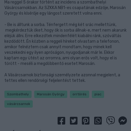
Ma reggel 5 órakor történt az incidens a szombathelyi
Vásárcsarnokban. Az SZKKA NB1-es csapatának edzője, Marosán
György és kísérője egy lángost szeretett volna enni.
- Be is álltunk a sorba. Ténfergett még két srác mellettünk,
megkérdeztük őket, hogy ők is sorba állnak-e, mert nem akarunk
eléjük állni. Erre elkezdtek mindenfélét kiabálni ránk, szóváltás
kezdődött. Én közben a reggeli híreket olvastam a telefonon,
amikor felnéztem csak annyit mondtam, hogy minek kell
veszekedni egy ilyen apróságon, nyugodjanak már le. Ekkor
kaptam egy ütést az orromra, ami olyan erős volt, hogy el is
törött - meséli a megdöbbentő esetet Marosán.
A Vásárcsarnok biztonsági személyzete azonnal megjelent, a
tettes ellen rendőrségi feljelentést tettek.
Szombathely
Marosán György
orrtörés
piac
vásárcsarnok