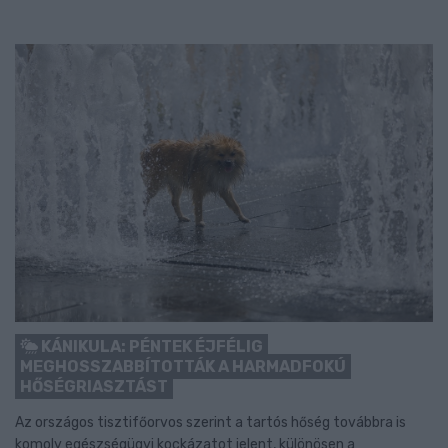
KÁNIKULA: PÉNTEK ÉJFÉLIG
MEGHOSSZABBÍTOTTÁK A HARMADFOKÚ
HŐSÉGRIASZTÁST
Az országos tisztifőorvos szerint a tartós hőség továbbra is
komoly egészségügyi kockázatot jelent, különösen a