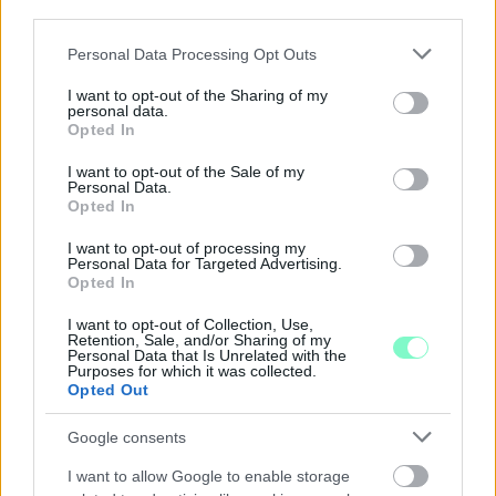
third parties.
Please note that this website/app uses one or more Google
Personal Data Processing Opt Outs
ÁTADJÁK A MEGÚJULT ERZSÉBET LIGETI
services and may gather and store information including but
KRESZ-PARKOT GYŐRBEN – CSALÁDI
not limited to your visit or usage behaviour. You may click to
I want to opt-out of the Sharing of my
PROGRAMOKKAL ÜNNEPLIK A FELÚJÍTÁST
personal data.
grant or deny consent to Google and its third-party tags to
Opted In
use your data for below specified purposes in below Google
Ügyességi versenyek, KRESZ-kvíz, ingyenes kerékpár- és e-
consent section.
I want to opt-out of the Sale of my
rollerjelölés is várja a családokat augusztus 8-án.
Personal Data.
Opted In
Szólj hozzá!
I want to opt-out of processing my
Personal Data for Targeted Advertising.
Opted In
I want to opt-out of Collection, Use,
Retention, Sale, and/or Sharing of my
Personal Data that Is Unrelated with the
Purposes for which it was collected.
Opted Out
Google consents
I want to allow Google to enable storage