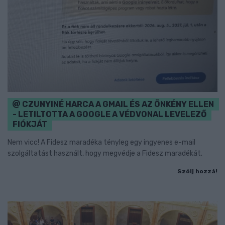
CZUNYINÉ HARCA A GMAIL ÉS AZ ÖNKÉNY ELLEN
- LETILTOTTA A GOOGLE A VÉDVONAL LEVELEZŐ
FIÓKJÁT
Nem vicc! A Fidesz maradéka tényleg egy ingyenes e-mail
szolgáltatást használt, hogy megvédje a Fidesz maradékát.
Szólj hozzá!