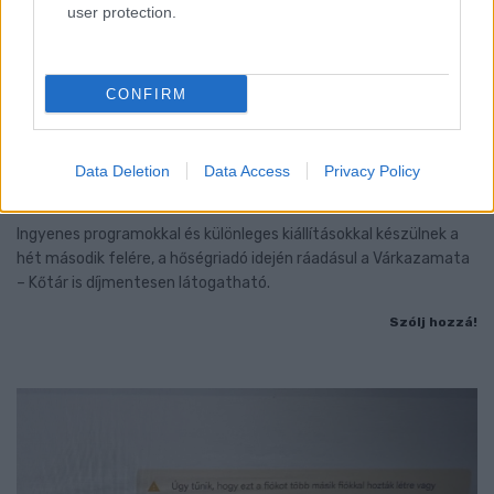
user protection.
CONFIRM
A RÓMAIAKTÓL AZ AGYAGKATONÁKIG –
TÁRLATVEZETÉSEK, WORKSHOP ÉS
KÖZÖNSÉGTALÁLKOZÓ VÁRJA A LÁTOGATÓKAT A
Data Deletion
Data Access
Privacy Policy
GYŐRI RÓMER MÚZEUMBAN
Ingyenes programokkal és különleges kiállításokkal készülnek a
hét második felére, a hőségriadó idején ráadásul a Várkazamata
– Kőtár is díjmentesen látogatható.
Szólj hozzá!