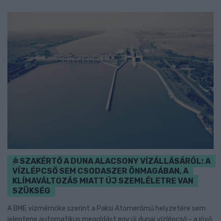
SZAKÉRTŐ A DUNA ALACSONY VÍZÁLLÁSÁRÓL: A
VÍZLÉPCSŐ SEM CSODASZER ÖNMAGÁBAN, A
KLÍMAVÁLTOZÁS MIATT ÚJ SZEMLÉLETRE VAN
SZÜKSÉG
A BME vízmérnöke szerint a Paksi Atomerőmű helyzetére sem
jelentene automatikus megoldást egy új dunai vízlépcső - a jövő