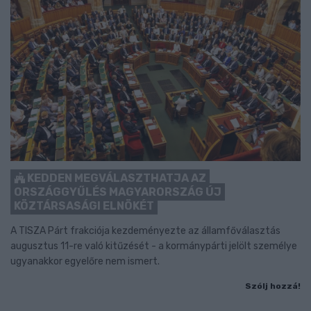
KEDDEN MEGVÁLASZTHATJA AZ
ORSZÁGGYŰLÉS MAGYARORSZÁG ÚJ
KÖZTÁRSASÁGI ELNÖKÉT
A TISZA Párt frakciója kezdeményezte az államfőválasztás
augusztus 11-re való kitűzését - a kormánypárti jelölt személye
ugyanakkor egyelőre nem ismert.
Szólj hozzá!