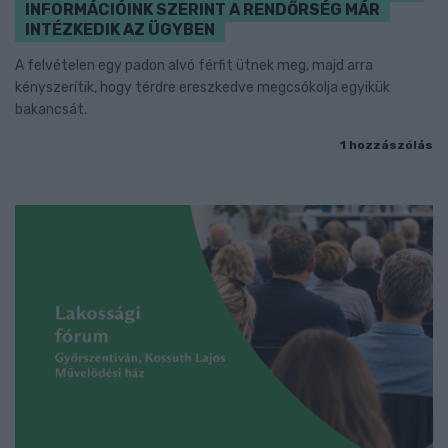
INFORMÁCIÓINK SZERINT A RENDŐRSÉG MÁR
INTÉZKEDIK AZ ÜGYBEN
A felvételen egy padon alvó férfit ütnek meg, majd arra
kényszerítik, hogy térdre ereszkedve megcsókolja egyikük
bakancsát.
1 hozzászólás