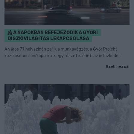
A NAPOKBAN BEFEJEZŐDIK A GYŐRI
DÍSZKIVILÁGÍTÁS LEKAPCSOLÁSA
A város 77 helyszínén zajlik a munkavégzés, a Győr Projekt
kezelésében lévő épületek egy részét is érinti az intézkedés.
Szólj hozzá!