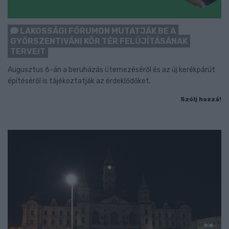
LAKOSSÁGI FÓRUMON MUTATJÁK BE A
GYŐRSZENTIVÁNI KÖR TÉR FELÚJÍTÁSÁNAK
TERVEIT
Augusztus 6-án a beruházás ütemezéséről és az új kerékpárút
építéséről is tájékoztatják az érdeklődőket.
Szólj hozzá!