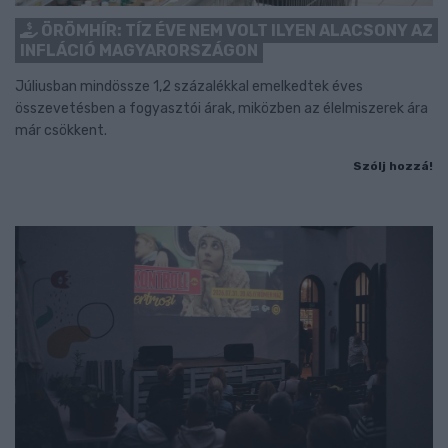
ÖRÖMHÍR: TÍZ ÉVE NEM VOLT ILYEN ALACSONY AZ
INFLÁCIÓ MAGYARORSZÁGON
Júliusban mindössze 1,2 százalékkal emelkedtek éves
összevetésben a fogyasztói árak, miközben az élelmiszerek ára
már csökkent.
Szólj hozzá!