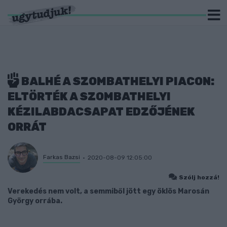
BALHÉ A SZOMBATHELYI PIACON:
ELTÖRTÉK A SZOMBATHELYI
KÉZILABDACSAPAT EDZŐJÉNEK
ORRÁT
Farkas Bazsi
2020-08-09 12:05:00
Szólj hozzá!
Verekedés nem volt, a semmiből jött egy öklös Marosán
György orrába.