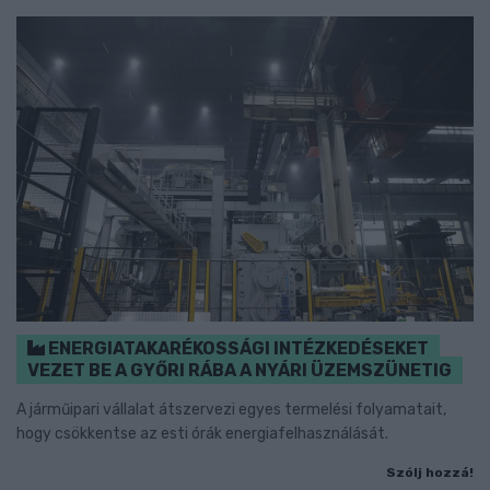
ENERGIATAKARÉKOSSÁGI INTÉZKEDÉSEKET
VEZET BE A GYŐRI RÁBA A NYÁRI ÜZEMSZÜNETIG
A járműipari vállalat átszervezi egyes termelési folyamatait,
hogy csökkentse az esti órák energiafelhasználását.
Szólj hozzá!