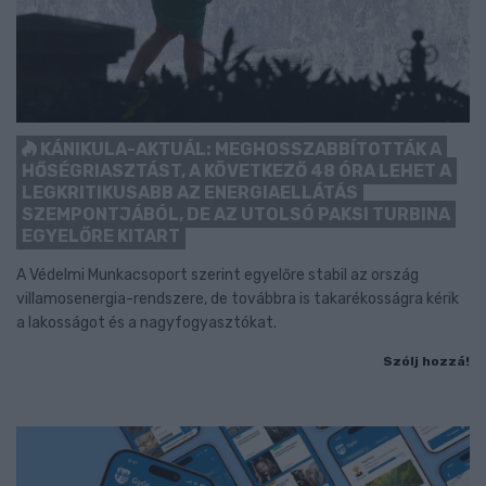
KÁNIKULA-AKTUÁL: MEGHOSSZABBÍTOTTÁK A
HŐSÉGRIASZTÁST, A KÖVETKEZŐ 48 ÓRA LEHET A
LEGKRITIKUSABB AZ ENERGIAELLÁTÁS
SZEMPONTJÁBÓL, DE AZ UTOLSÓ PAKSI TURBINA
EGYELŐRE KITART
A Védelmi Munkacsoport szerint egyelőre stabil az ország
villamosenergia-rendszere, de továbbra is takarékosságra kérik
a lakosságot és a nagyfogyasztókat.
Szólj hozzá!