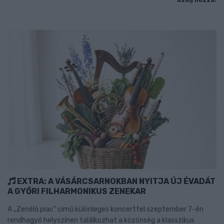
EXTRA: A VÁSÁRCSARNOKBAN NYITJA ÚJ ÉVADÁT
A GYŐRI FILHARMONIKUS ZENEKAR
A „Zenélő piac” című különleges koncerttel szeptember 7-én
rendhagyó helyszínen találkozhat a közönség a klasszikus