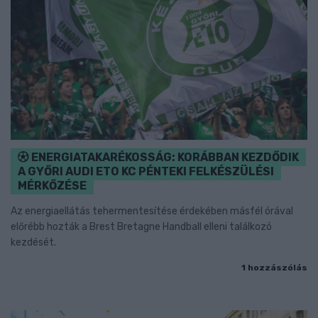
ENERGIATAKARÉKOSSÁG: KORÁBBAN KEZDŐDIK
A GYŐRI AUDI ETO KC PÉNTEKI FELKÉSZÜLÉSI
MÉRKŐZÉSE
Az energiaellátás tehermentesítése érdekében másfél órával
előrébb hozták a Brest Bretagne Handball elleni találkozó
kezdését.
1 hozzászólás