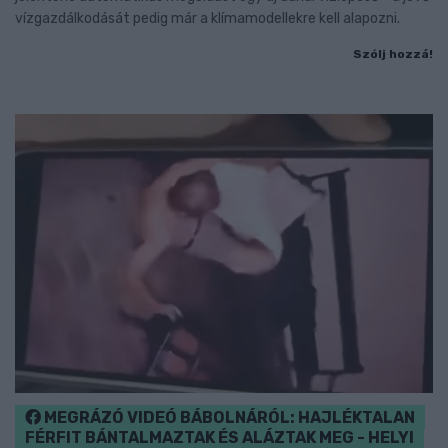
vízgazdálkodását pedig már a klímamodellekre kell alapozni.
Szólj hozzá!
MEGRÁZÓ VIDEÓ BÁBOLNÁRÓL: HAJLÉKTALAN
FÉRFIT BÁNTALMAZTAK ÉS ALÁZTAK MEG - HELYI