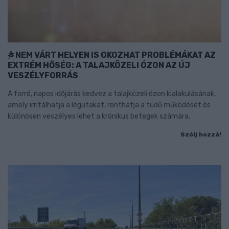
NEM VÁRT HELYEN IS OKOZHAT PROBLÉMÁKAT AZ
EXTRÉM HŐSÉG: A TALAJKÖZELI ÓZON AZ ÚJ
VESZÉLYFORRÁS
A forró, napos időjárás kedvez a talajközeli ózon kialakulásának,
amely irritálhatja a légutakat, ronthatja a tüdő működését és
különösen veszélyes lehet a krónikus betegek számára.
Szólj hozzá!