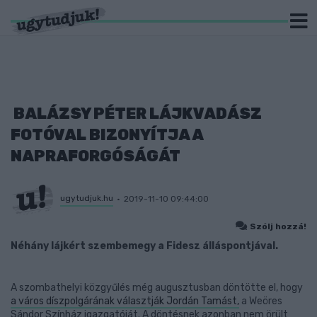
BALÁZSY PÉTER LÁJKVADÁSZ
FOTÓVAL BIZONYÍTJA A
NAPRAFORGÓSÁGÁT
ugytudjuk.hu
2019-11-10 09:44:00
Szólj hozzá!
Néhány lájkért szembemegy a Fidesz álláspontjával.
A szombathelyi közgyűlés még augusztusban döntötte el, hogy
a város díszpolgárának választják Jordán Tamást,
a Weöres
Sándor Színház igazgatóját. A döntésnek azonban nem örült