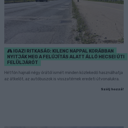
IGAZI RITKASÁG: KILENC NAPPAL KORÁBBAN
NYITJÁK MEG A FELÚJÍTÁS ALATT ÁLLÓ HECSEI ÚTI
FELÜLJÁRÓT
Hétfőn hajnali négy órától ismét minden közlekedő használhatja
az átkelőt, az autóbuszok is visszatérnek eredeti útvonalukra.
Szólj hozzá!