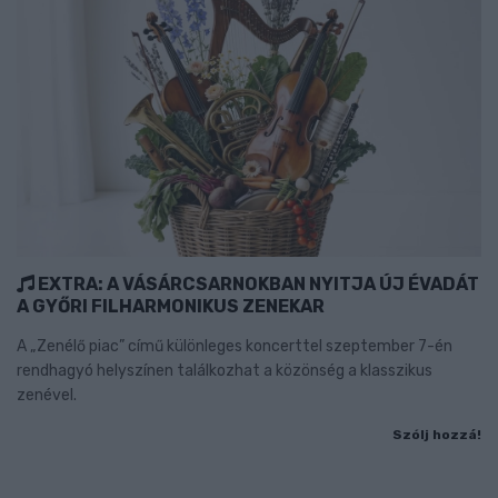
EXTRA: A VÁSÁRCSARNOKBAN NYITJA ÚJ ÉVADÁT
A GYŐRI FILHARMONIKUS ZENEKAR
A „Zenélő piac” című különleges koncerttel szeptember 7-én
rendhagyó helyszínen találkozhat a közönség a klasszikus
zenével.
Szólj hozzá!