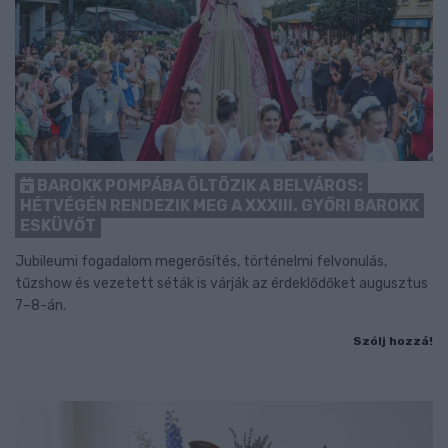
BAROKK POMPÁBA ÖLTÖZIK A BELVÁROS:
HÉTVÉGÉN RENDEZIK MEG A XXXIII. GYŐRI BAROKK
ESKÜVŐT
Jubileumi fogadalom megerősítés, történelmi felvonulás,
tűzshow és vezetett séták is várják az érdeklődőket augusztus
7–8-án.
Szólj hozzá!