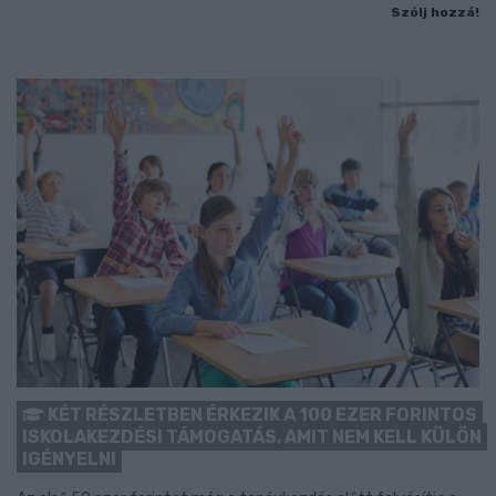
Szólj hozzá!
KÉT RÉSZLETBEN ÉRKEZIK A 100 EZER FORINTOS
ISKOLAKEZDÉSI TÁMOGATÁS, AMIT NEM KELL KÜLÖN
IGÉNYELNI