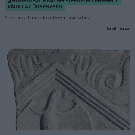
NŐVERŐ SZOMBATHELYI FÉRFI ELLEN EMELT
VÁDAT AZ ÜGYÉSZSÉG
A férfi a nyílt utcán kezdte verni áldozatát.
Szólj hozzá!