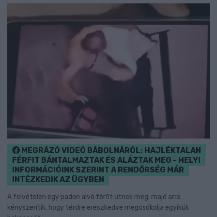
MEGRÁZÓ VIDEÓ BÁBOLNÁRÓL: HAJLÉKTALAN
FÉRFIT BÁNTALMAZTAK ÉS ALÁZTAK MEG - HELYI
INFORMÁCIÓINK SZERINT A RENDŐRSÉG MÁR
INTÉZKEDIK AZ ÜGYBEN
A felvételen egy padon alvó férfit ütnek meg, majd arra
kényszerítik, hogy térdre ereszkedve megcsókolja egyikük