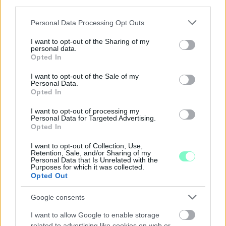
third parties.
INFLÁCIÓ MAGYARORSZÁGON
Please note that this website/app uses one or more Google
Personal Data Processing Opt Outs
Júliusban mindössze 1,2 százalékkal emelkedtek éves
services and may gather and store information including but
összevetésben a fogyasztói árak, miközben az élelmiszerek ára
not limited to your visit or usage behaviour. You may click to
I want to opt-out of the Sharing of my
már csökkent.
personal data.
grant or deny consent to Google and its third-party tags to
Opted In
use your data for below specified purposes in below Google
Szólj hozzá!
consent section.
I want to opt-out of the Sale of my
Personal Data.
Opted In
I want to opt-out of processing my
Personal Data for Targeted Advertising.
Opted In
I want to opt-out of Collection, Use,
Retention, Sale, and/or Sharing of my
Personal Data that Is Unrelated with the
Purposes for which it was collected.
Opted Out
Google consents
I want to allow Google to enable storage
related to advertising like cookies on web or