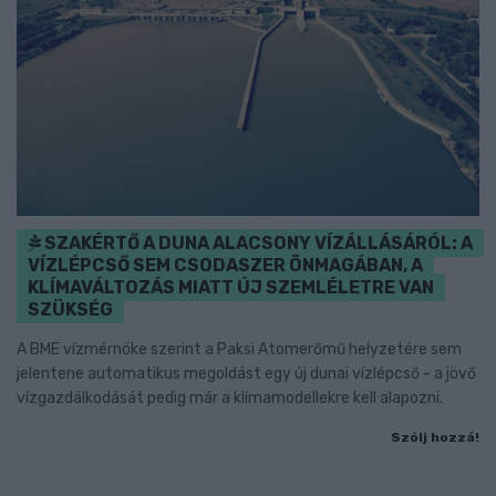
SZAKÉRTŐ A DUNA ALACSONY VÍZÁLLÁSÁRÓL: A
VÍZLÉPCSŐ SEM CSODASZER ÖNMAGÁBAN, A
KLÍMAVÁLTOZÁS MIATT ÚJ SZEMLÉLETRE VAN
SZÜKSÉG
A BME vízmérnöke szerint a Paksi Atomerőmű helyzetére sem
jelentene automatikus megoldást egy új dunai vízlépcső - a jövő
vízgazdálkodását pedig már a klímamodellekre kell alapozni.
Szólj hozzá!