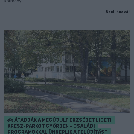
kormány.
Szólj hozzá!
ÁTADJÁK A MEGÚJULT ERZSÉBET LIGETI
KRESZ-PARKOT GYŐRBEN – CSALÁDI
PROGRAMOKKAL ÜNNEPLIK A FELÚJÍTÁST