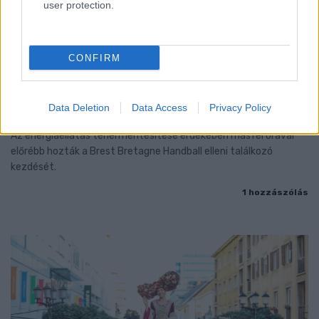
user protection.
CONFIRM
ENERGIATAKARÉKOSSÁG: KORÁBBAN KEZDŐDIK
A GYŐRI AUDI ETO KC PÉNTEKI FELKÉSZÜLÉSI
Data Deletion
Data Access
Privacy Policy
MÉRKŐZÉSE
Az energiaellátás tehermentesítése érdekében másfél órával
előrébb hozták a Brest Bretagne Handball elleni találkozó
kezdését.
1 hozzászólás