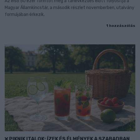
Az első 50 ezer forintot még a tanévkezdés előtt folyósítja a
Magyar Államkincstár, a második részlet novemberben, utalvány
formájában érkezik.
1 hozzászólás
PIKNIK ITALOK: ÍZEK ÉS ÉLMÉNYEK A SZABADBAN