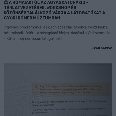
A RÓMAIAKTÓL AZ AGYAGKATONÁKIG –
TÁRLATVEZETÉSEK, WORKSHOP ÉS
KÖZÖNSÉGTALÁLKOZÓ VÁRJA A LÁTOGATÓKAT A
GYŐRI RÓMER MÚZEUMBAN
Ingyenes programokkal és különleges kiállításokkal készülnek a
hét második felére, a hőségriadó idején ráadásul a Várkazamata
– Kőtár is díjmentesen látogatható.
Szólj hozzá!