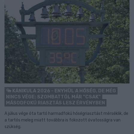
KÁNIKULA 2026 - ENYHÜL A HŐSÉG, DE MÉG
NINCS VÉGE: SZOMBATTÓL MÁR “CSAK”
MÁSODFOKÚ RIASZTÁS LESZ ÉRVÉNYBEN
A július vége óta tartó harmadfokú hőségriasztást mérséklik, de
a tartós meleg miatt továbbra is fokozott óvatosságra van
szükség.