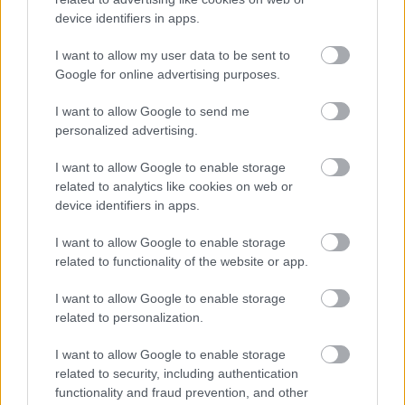
device identifiers in apps.
A BAROKK ÖSSZES ÁRNYALATA ÉS MÉG EGY SOR
I want to allow my user data to be sent to
KIVÁLÓ PROGRAM VÁR MINDENKIT EZEN A HÉTVÉGÉN
Google for online advertising purposes.
GYŐRBEN
Középpontban a hagyományőrzés, de lesz Pogány Induló és
I want to allow Google to send me
Majka koncert, jóga szeánsz, “borhajózás” és egy csomó minden
personalized advertising.
más.
I want to allow Google to enable storage
Szólj hozzá!
related to analytics like cookies on web or
device identifiers in apps.
I want to allow Google to enable storage
related to functionality of the website or app.
I want to allow Google to enable storage
related to personalization.
I want to allow Google to enable storage
related to security, including authentication
functionality and fraud prevention, and other