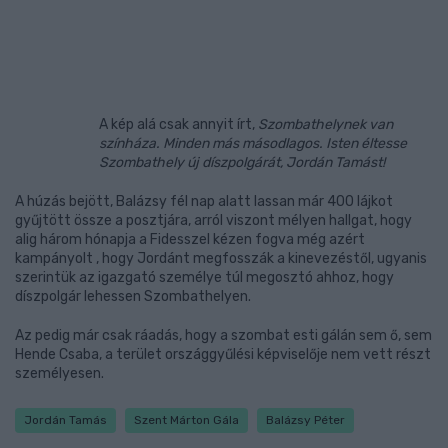
A kép alá csak annyit írt,
Szombathelynek van
színháza. Minden más másodlagos. Isten éltesse
Szombathely új díszpolgárát, Jordán Tamást!
A húzás bejött, Balázsy fél nap alatt lassan már 400 lájkot
gyűjtött össze a posztjára, arról viszont mélyen hallgat, hogy
alig három hónapja a Fidesszel kézen fogva még azért
kampányolt , hogy Jordánt megfosszák a kinevezéstől, ugyanis
szerintük az igazgató személye túl megosztó ahhoz, hogy
díszpolgár lehessen Szombathelyen.
Az pedig már csak ráadás, hogy a szombat esti gálán sem ő, sem
Hende Csaba, a terület országgyűlési képviselője nem vett részt
személyesen.
Jordán Tamás
Szent Márton Gála
Balázsy Péter