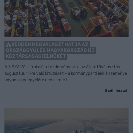
KEDDEN MEGVÁLASZTHATJA AZ
ORSZÁGGYŰLÉS MAGYARORSZÁG ÚJ
KÖZTÁRSASÁGI ELNÖKÉT
A TISZA Párt frakciója kezdeményezte az államfőválasztás
augusztus 11-re való kitűzését - a kormánypárti jelölt személye
ugyanakkor egyelőre nem ismert.
Szólj hozzá!