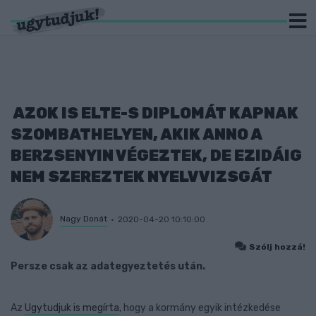
AZOK IS ELTE-S DIPLOMÁT KAPNAK
SZOMBATHELYEN, AKIK ANNO A
BERZSENYIN VÉGEZTEK, DE EZIDÁIG
NEM SZEREZTEK NYELVVIZSGÁT
Nagy Donát
2020-04-20 10:10:00
Szólj hozzá!
Persze csak az adategyeztetés után.
Az
Ugytudjuk is megírta
, hogy a kormány egyik intézkedése