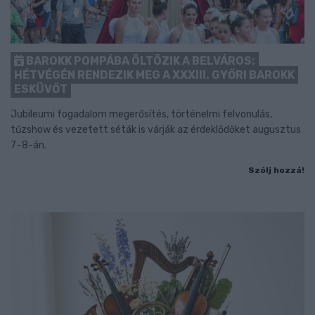
BAROKK POMPÁBA ÖLTÖZIK A BELVÁROS:
HÉTVÉGÉN RENDEZIK MEG A XXXIII. GYŐRI BAROKK
ESKÜVŐT
Jubileumi fogadalom megerősítés, történelmi felvonulás,
tűzshow és vezetett séták is várják az érdeklődőket augusztus
7–8-án.
Szólj hozzá!