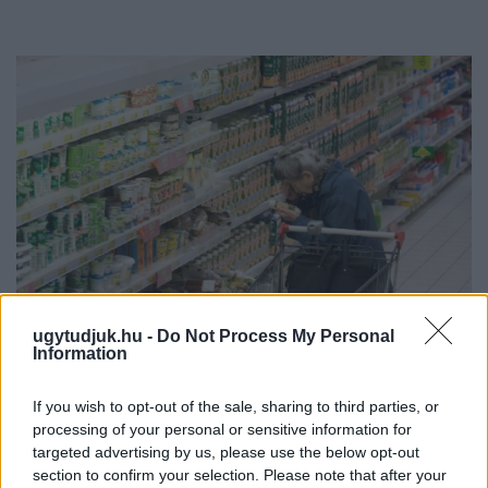
ugytudjuk.hu -
Do Not Process My Personal
Information
ÖRÖMHÍR: TÍZ ÉVE NEM VOLT ILYEN ALACSONY AZ
INFLÁCIÓ MAGYARORSZÁGON
If you wish to opt-out of the sale, sharing to third parties, or
processing of your personal or sensitive information for
Júliusban mindössze 1,2 százalékkal emelkedtek éves
targeted advertising by us, please use the below opt-out
összevetésben a fogyasztói árak, miközben az élelmiszerek ára
section to confirm your selection. Please note that after your
már csökkent.