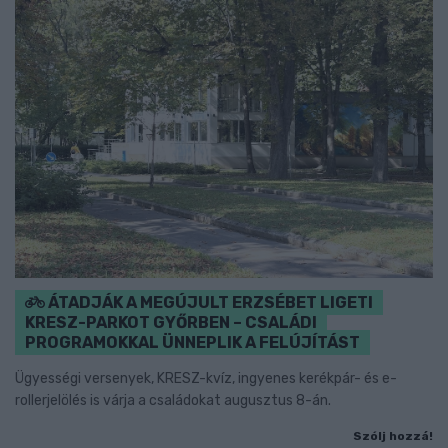
ÁTADJÁK A MEGÚJULT ERZSÉBET LIGETI
KRESZ-PARKOT GYŐRBEN – CSALÁDI
PROGRAMOKKAL ÜNNEPLIK A FELÚJÍTÁST
Ügyességi versenyek, KRESZ-kvíz, ingyenes kerékpár- és e-
rollerjelölés is várja a családokat augusztus 8-án.
Szólj hozzá!