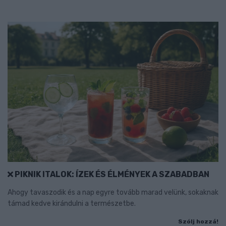
PIKNIK ITALOK: ÍZEK ÉS ÉLMÉNYEK A SZABADBAN
Ahogy tavaszodik és a nap egyre tovább marad velünk, sokaknak
támad kedve kirándulni a természetbe.
Szólj hozzá!