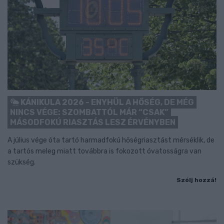
KÁNIKULA 2026 - ENYHÜL A HŐSÉG, DE MÉG
NINCS VÉGE: SZOMBATTÓL MÁR “CSAK”
MÁSODFOKÚ RIASZTÁS LESZ ÉRVÉNYBEN
A július vége óta tartó harmadfokú hőségriasztást mérséklik, de
a tartós meleg miatt továbbra is fokozott óvatosságra van
szükség.
Szólj hozzá!