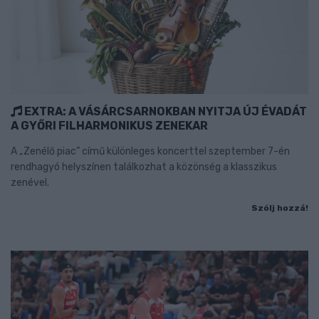
EXTRA: A VÁSÁRCSARNOKBAN NYITJA ÚJ ÉVADÁT
A GYŐRI FILHARMONIKUS ZENEKAR
A „Zenélő piac” című különleges koncerttel szeptember 7-én
rendhagyó helyszínen találkozhat a közönség a klasszikus
zenével.
Szólj hozzá!