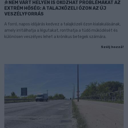
NEM VÁRT HELYEN IS OKOZHAT PROBLÉMÁKAT AZ
EXTRÉM HŐSÉG: A TALAJKÖZELI ÓZON AZ ÚJ
VESZÉLYFORRÁS
A forró, napos időjárás kedvez a talajközeli ózon kialakulásának,
amely irritálhatja a légutakat, ronthatja a tüdő működését és
különösen veszélyes lehet a krónikus betegek számára.
Szólj hozzá!