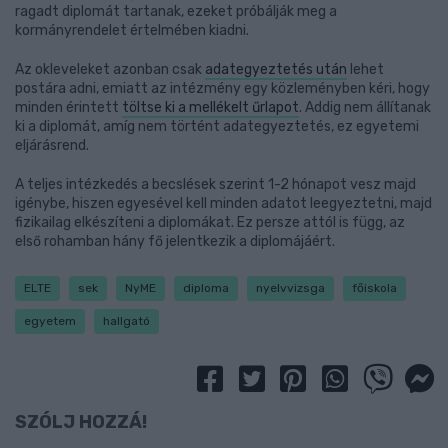
ragadt diplomát tartanak, ezeket próbálják meg a
kormányrendelet értelmében kiadni.
Az okleveleket azonban csak
adategyeztetés után
lehet
postára adni, emiatt az intézmény egy közleményben kéri, hogy
minden érintett
töltse ki a mellékelt űrlapot
. Addig nem állítanak
ki a diplomát, amíg nem történt adategyeztetés, ez egyetemi
eljárásrend.
A teljes intézkedés a becslések szerint 1-2 hónapot vesz majd
igénybe, hiszen egyesével kell minden adatot leegyeztetni, majd
fizikailag elkészíteni a diplomákat. Ez persze attól is függ, az
első rohamban hány fő jelentkezik a diplomájáért.
ELTE
sek
NyME
diploma
nyelvvizsga
főiskola
egyetem
hallgató
SZÓLJ HOZZÁ!