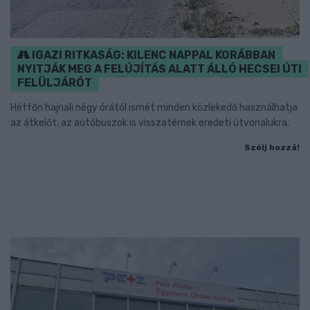
IGAZI RITKASÁG: KILENC NAPPAL KORÁBBAN
NYITJÁK MEG A FELÚJÍTÁS ALATT ÁLLÓ HECSEI ÚTI
FELÜLJÁRÓT
Hétfőn hajnali négy órától ismét minden közlekedő használhatja
az átkelőt, az autóbuszok is visszatérnek eredeti útvonalukra.
Szólj hozzá!