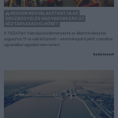
KEDDEN MEGVÁLASZTHATJA AZ
ORSZÁGGYŰLÉS MAGYARORSZÁG ÚJ
KÖZTÁRSASÁGI ELNÖKÉT
A TISZA Párt frakciója kezdeményezte az államfőválasztás
augusztus 11-re való kitűzését - a kormánypárti jelölt személye
ugyanakkor egyelőre nem ismert.
Szólj hozzá!