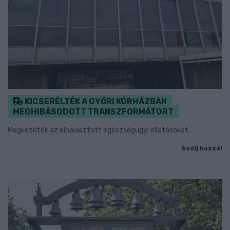
KICSERÉLTÉK A GYŐRI KÓRHÁZBAN
MEGHIBÁSODOTT TRANSZFORMÁTORT
Megkezdték az elhalasztott egészségügyi ellátásokat.
Szólj hozzá!