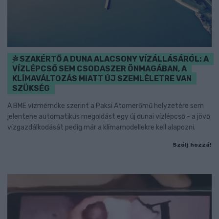
SZAKÉRTŐ A DUNA ALACSONY VÍZÁLLÁSÁRÓL: A
VÍZLÉPCSŐ SEM CSODASZER ÖNMAGÁBAN, A
KLÍMAVÁLTOZÁS MIATT ÚJ SZEMLÉLETRE VAN
SZÜKSÉG
A BME vízmérnöke szerint a Paksi Atomerőmű helyzetére sem
jelentene automatikus megoldást egy új dunai vízlépcső - a jövő
vízgazdálkodását pedig már a klímamodellekre kell alapozni.
Szólj hozzá!