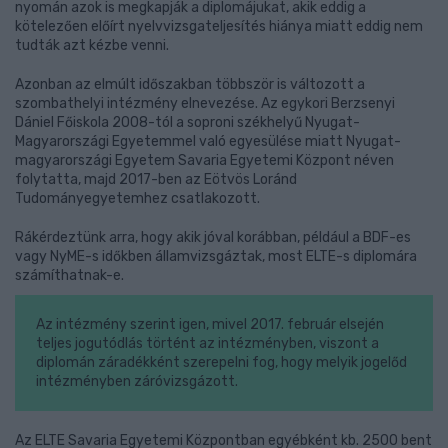
nyomán azok is megkapják a diplomájukat, akik eddig a
kötelezően előírt nyelvvizsgateljesítés hiánya miatt eddig nem
tudták azt kézbe venni.
Azonban az elmúlt időszakban többször is változott a
szombathelyi intézmény elnevezése. Az egykori Berzsenyi
Dániel Főiskola 2008-tól a soproni székhelyű Nyugat-
Magyarországi Egyetemmel való egyesülése miatt Nyugat-
magyarországi Egyetem Savaria Egyetemi Központ néven
folytatta, majd 2017-ben az Eötvös Loránd
Tudományegyetemhez csatlakozott.
Rákérdeztünk arra, hogy akik jóval korábban, például a BDF-es
vagy NyME-s időkben államvizsgáztak, most ELTE-s diplomára
számíthatnak-e.
Az intézmény szerint igen, mivel 2017. február elsején
teljes jogutódlás történt az intézményben, viszont a
diplomán záradékként szerepelni fog, hogy melyik jogelőd
intézményben záróvizsgázott.
Az ELTE Savaria Egyetemi Központban egyébként kb. 2500 bent