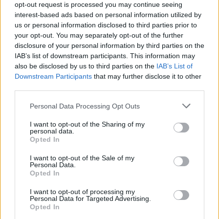
opt-out request is processed you may continue seeing
interest-based ads based on personal information utilized by
Szólj hozzá!
us or personal information disclosed to third parties prior to
your opt-out. You may separately opt-out of the further
disclosure of your personal information by third parties on the
IAB’s list of downstream participants. This information may
also be disclosed by us to third parties on the
IAB’s List of
Downstream Participants
that may further disclose it to other
third parties.
Please note that this website/app uses one or more Google
Personal Data Processing Opt Outs
services and may gather and store information including but
not limited to your visit or usage behaviour. You may click to
I want to opt-out of the Sharing of my
personal data.
grant or deny consent to Google and its third-party tags to
Opted In
use your data for below specified purposes in below Google
consent section.
I want to opt-out of the Sale of my
Personal Data.
Opted In
A BAROKK ÖSSZES ÁRNYALATA ÉS MÉG EGY SOR
I want to opt-out of processing my
Personal Data for Targeted Advertising.
KIVÁLÓ PROGRAM VÁR MINDENKIT EZEN A HÉTVÉGÉN
Opted In
GYŐRBEN