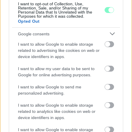
I want to opt-out of Collection, Use,
Középpontban a hagyományőrzés, de lesz Pogány Induló és
Retention, Sale, and/or Sharing of my
Personal Data that Is Unrelated with the
Majka koncert, jóga szeánsz, “borhajózás” és egy csomó minden
Purposes for which it was collected.
más.
Opted Out
Szólj hozzá!
Google consents
I want to allow Google to enable storage
related to advertising like cookies on web or
device identifiers in apps.
I want to allow my user data to be sent to
Google for online advertising purposes.
I want to allow Google to send me
personalized advertising.
I want to allow Google to enable storage
related to analytics like cookies on web or
device identifiers in apps.
I want to allow Google to enable storage