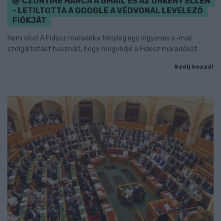
CZUNYINÉ HARCA A GMAIL ÉS AZ ÖNKÉNY ELLEN
- LETILTOTTA A GOOGLE A VÉDVONAL LEVELEZŐ
FIÓKJÁT
Nem vicc! A Fidesz maradéka tényleg egy ingyenes e-mail
szolgáltatást használt, hogy megvédje a Fidesz maradékát.
Szólj hozzá!