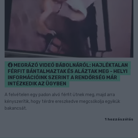
MEGRÁZÓ VIDEÓ BÁBOLNÁRÓL: HAJLÉKTALAN
FÉRFIT BÁNTALMAZTAK ÉS ALÁZTAK MEG - HELYI
INFORMÁCIÓINK SZERINT A RENDŐRSÉG MÁR
INTÉZKEDIK AZ ÜGYBEN
A felvételen egy padon alvó férfit ütnek meg, majd arra
kényszerítik, hogy térdre ereszkedve megcsókolja egyikük
bakancsát.
1 hozzászólás