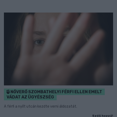
NŐVERŐ SZOMBATHELYI FÉRFI ELLEN EMELT
VÁDAT AZ ÜGYÉSZSÉG
A férfi a nyílt utcán kezdte verni áldozatát.
Szólj hozzá!