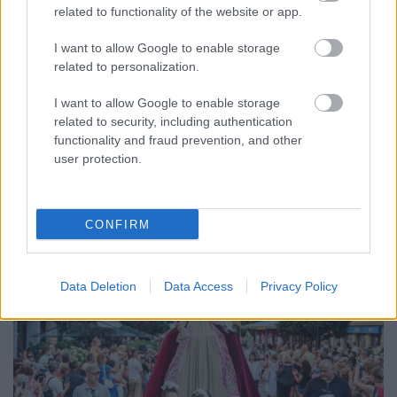
related to functionality of the website or app.
ENERGIATAKARÉKOSSÁG: KORÁBBAN KEZDŐDIK
A GYŐRI AUDI ETO KC PÉNTEKI FELKÉSZÜLÉSI
MÉRKŐZÉSE
I want to allow Google to enable storage
related to personalization.
Az energiaellátás tehermentesítése érdekében másfél órával
előrébb hozták a Brest Bretagne Handball elleni találkozó
I want to allow Google to enable storage
kezdését.
related to security, including authentication
functionality and fraud prevention, and other
1 hozzászólás
user protection.
CONFIRM
Data Deletion
Data Access
Privacy Policy