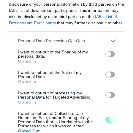
disclosure of your personal information by third parties on the
IAB’s list of downstream participants. This information may
also be disclosed by us to third parties on the
IAB’s List of
Downstream Participants
that may further disclose it to other
third parties.
Please note that this website/app uses one or more Google
Personal Data Processing Opt Outs
services and may gather and store information including but
not limited to your visit or usage behaviour. You may click to
I want to opt-out of the Sharing of my
personal data.
grant or deny consent to Google and its third-party tags to
Opted In
use your data for below specified purposes in below Google
consent section.
I want to opt-out of the Sale of my
Personal Data.
Opted In
A RÓMAIAKTÓL AZ AGYAGKATONÁKIG –
I want to opt-out of processing my
TÁRLATVEZETÉSEK, WORKSHOP ÉS
Personal Data for Targeted Advertising.
KÖZÖNSÉGTALÁLKOZÓ VÁRJA A LÁTOGATÓKAT A
Opted In
GYŐRI RÓMER MÚZEUMBAN
I want to opt-out of Collection, Use,
Retention, Sale, and/or Sharing of my
Ingyenes programokkal és különleges kiállításokkal készülnek a
Personal Data that Is Unrelated with the
hét második felére, a hőségriadó idején ráadásul a Várkazamata
Purposes for which it was collected.
Opted Out
– Kőtár is díjmentesen látogatható.