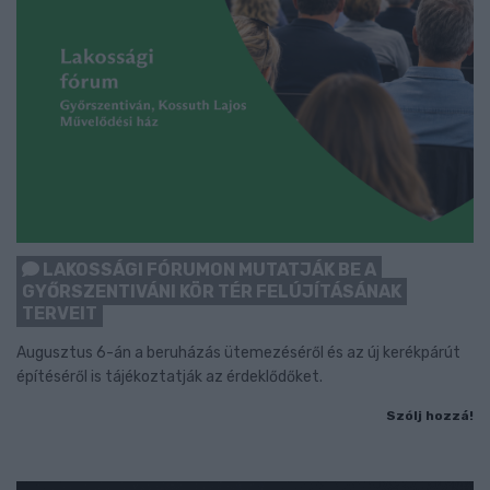
LAKOSSÁGI FÓRUMON MUTATJÁK BE A
GYŐRSZENTIVÁNI KÖR TÉR FELÚJÍTÁSÁNAK
TERVEIT
Augusztus 6-án a beruházás ütemezéséről és az új kerékpárút
építéséről is tájékoztatják az érdeklődőket.
Szólj hozzá!