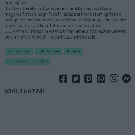
árok aljával.
4. A Vass Gereben utcai levezető árokkal kapcsolatban
megerősítették, hogy fedett, azaz zárt rendszert építenek
nyílegyenesen belevezetve az esővizet a Gyöngyösbe. Ezzel a
munkaszakasszal kezdték ezen a héten a munkát.
5. A Páfrány utcából a vizet szintén ebbe a szakaszba vezetik
bele mindkét irányból - adta közzé a képviselő.
Szombathely
Tóth Kálmán
Rumi út
csapadékvíz-elvezetés
SZÓLJ HOZZÁ!