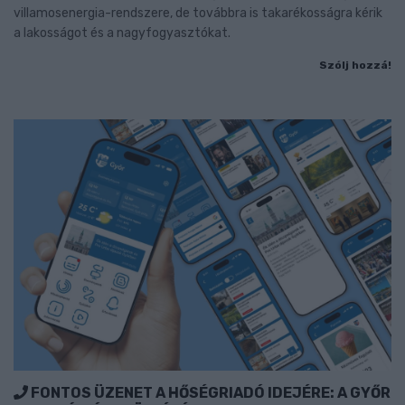
villamosenergia-rendszere, de továbbra is takarékosságra kérik
a lakosságot és a nagyfogyasztókat.
Szólj hozzá!
FONTOS ÜZENET A HŐSÉGRIADÓ IDEJÉRE: A GYŐR