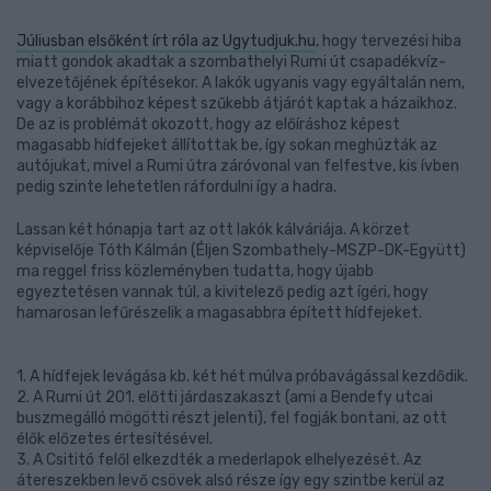
Júliusban elsőként írt róla az Ugytudjuk.hu
, hogy tervezési hiba
miatt gondok akadtak a szombathelyi Rumi út csapadékvíz-
elvezetőjének építésekor. A lakók ugyanis vagy egyáltalán nem,
vagy a korábbihoz képest szűkebb átjárót kaptak a házaikhoz.
De az is problémát okozott, hogy az előíráshoz képest
magasabb hídfejeket állítottak be, így sokan meghúzták az
autójukat, mivel a Rumi útra záróvonal van felfestve, kis ívben
pedig szinte lehetetlen ráfordulni így a hadra.
Lassan két hónapja tart az ott lakók kálváriája. A körzet
képviselője Tóth Kálmán (Éljen Szombathely-MSZP-DK-Együtt)
ma reggel friss közleményben tudatta, hogy újabb
egyeztetésen vannak túl, a kivitelező pedig azt ígéri, hogy
hamarosan lefűrészelik a magasabbra épített hídfejeket.
1. A hídfejek levágása kb. két hét múlva próbavágással kezdődik.
2. A Rumi út 201. előtti járdaszakaszt (ami a Bendefy utcai
buszmegálló mögötti részt jelenti), fel fogják bontani, az ott
élők előzetes értesítésével.
3. A Csititó felől elkezdték a mederlapok elhelyezését. Az
átereszekben levő csövek alsó része így egy szintbe kerül az