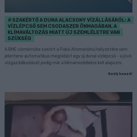
SZAKÉRTŐ A DUNA ALACSONY VÍZÁLLÁSÁRÓL: A
VÍZLÉPCSŐ SEM CSODASZER ÖNMAGÁBAN, A
KLÍMAVÁLTOZÁS MIATT ÚJ SZEMLÉLETRE VAN
SZÜKSÉG
A BME vízmérnöke szerint a Paksi Atomerőmű helyzetére sem
jelentene automatikus megoldást egy új dunai vízlépcső - a jövő
vízgazdálkodását pedig már a klímamodellekre kell alapozni.
Szólj hozzá!