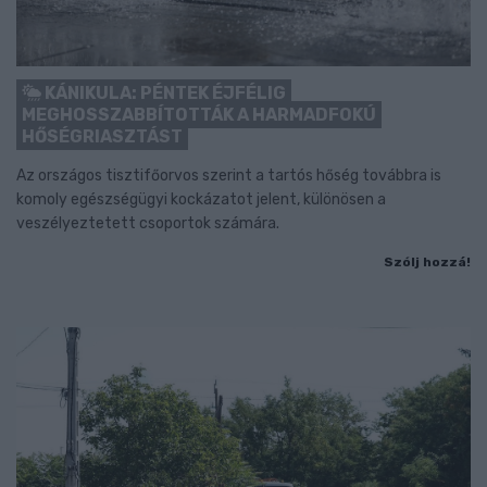
KÁNIKULA: PÉNTEK ÉJFÉLIG
MEGHOSSZABBÍTOTTÁK A HARMADFOKÚ
HŐSÉGRIASZTÁST
Az országos tisztifőorvos szerint a tartós hőség továbbra is
komoly egészségügyi kockázatot jelent, különösen a
veszélyeztetett csoportok számára.
Szólj hozzá!