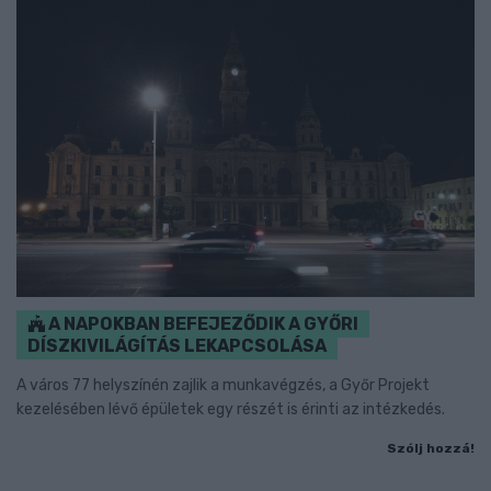
A NAPOKBAN BEFEJEZŐDIK A GYŐRI
DÍSZKIVILÁGÍTÁS LEKAPCSOLÁSA
A város 77 helyszínén zajlik a munkavégzés, a Győr Projekt
kezelésében lévő épületek egy részét is érinti az intézkedés.
Szólj hozzá!