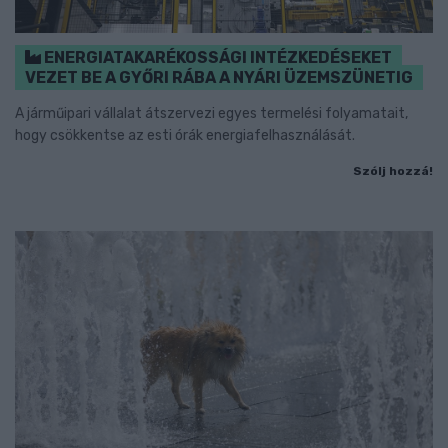
ENERGIATAKARÉKOSSÁGI INTÉZKEDÉSEKET
VEZET BE A GYŐRI RÁBA A NYÁRI ÜZEMSZÜNETIG
A járműipari vállalat átszervezi egyes termelési folyamatait,
hogy csökkentse az esti órák energiafelhasználását.
Szólj hozzá!