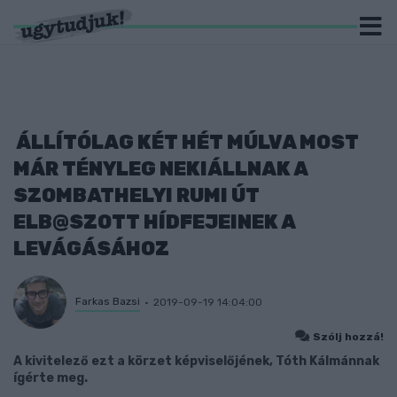
ÁLLÍTÓLAG KÉT HÉT MÚLVA MOST
MÁR TÉNYLEG NEKIÁLLNAK A
SZOMBATHELYI RUMI ÚT
ELB@SZOTT HÍDFEJEINEK A
LEVÁGÁSÁHOZ
Farkas Bazsi
2019-09-19 14:04:00
Szólj hozzá!
A kivitelező ezt a körzet képviselőjének, Tóth Kálmánnak
ígérte meg.