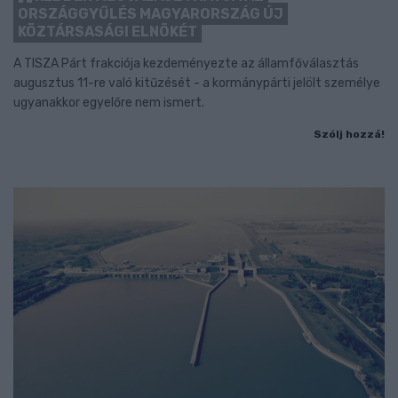
ORSZÁGGYŰLÉS MAGYARORSZÁG ÚJ
KÖZTÁRSASÁGI ELNÖKÉT
A TISZA Párt frakciója kezdeményezte az államfőválasztás
augusztus 11-re való kitűzését - a kormánypárti jelölt személye
ugyanakkor egyelőre nem ismert.
Szólj hozzá!