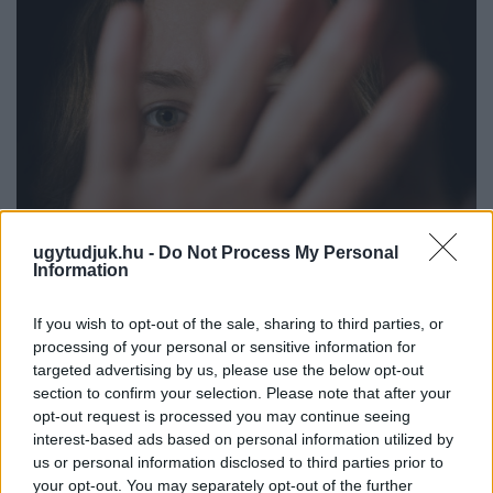
ugytudjuk.hu -
Do Not Process My Personal
Information
If you wish to opt-out of the sale, sharing to third parties, or
NŐVERŐ SZOMBATHELYI FÉRFI ELLEN EMELT
processing of your personal or sensitive information for
VÁDAT AZ ÜGYÉSZSÉG
targeted advertising by us, please use the below opt-out
A férfi a nyílt utcán kezdte verni áldozatát.
section to confirm your selection. Please note that after your
opt-out request is processed you may continue seeing
Szólj hozzá!
interest-based ads based on personal information utilized by
us or personal information disclosed to third parties prior to
your opt-out. You may separately opt-out of the further