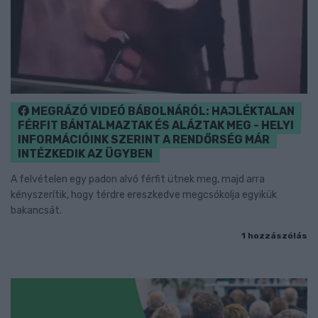
MEGRÁZÓ VIDEÓ BÁBOLNÁRÓL: HAJLÉKTALAN
FÉRFIT BÁNTALMAZTAK ÉS ALÁZTAK MEG - HELYI
INFORMÁCIÓINK SZERINT A RENDŐRSÉG MÁR
INTÉZKEDIK AZ ÜGYBEN
A felvételen egy padon alvó férfit ütnek meg, majd arra
kényszerítik, hogy térdre ereszkedve megcsókolja egyikük
bakancsát.
1 hozzászólás