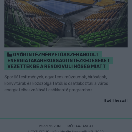
GYŐR INTÉZMÉNYEI ÖSSZEHANGOLT
ENERGIATAKARÉKOSSÁGI INTÉZKEDÉSEKET
VEZETTEK BE A RENDKÍVÜLI HŐSÉG MIATT
Sportlétesítmények, egyetem, múzeumok, bíróságok,
könyvtárak és közszolgáltatók is csatlakoztak a város
energiafelhasználását csökkentő programhoz.
Szólj hozzá!
IMPRESSZUM
MÉDIAAJÁNLAT
UGYTUDJUK - Kő a Mezőn Nonprofit Kft. 2022