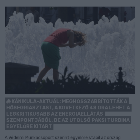
KÁNIKULA-AKTUÁL: MEGHOSSZABBÍTOTTÁK A
HŐSÉGRIASZTÁST, A KÖVETKEZŐ 48 ÓRA LEHET A
LEGKRITIKUSABB AZ ENERGIAELLÁTÁS
SZEMPONTJÁBÓL, DE AZ UTOLSÓ PAKSI TURBINA
EGYELŐRE KITART
A Védelmi Munkacsoport szerint egyelőre stabil az ország