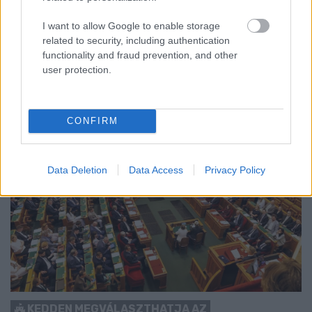
Nem vicc! A Fidesz maradéka tényleg egy ingyenes e-mail
I want to allow Google to enable storage
szolgáltatást használt, hogy megvédje a Fidesz maradékát.
related to security, including authentication
functionality and fraud prevention, and other
Szólj hozzá!
user protection.
CONFIRM
Data Deletion
Data Access
Privacy Policy
KEDDEN MEGVÁLASZTHATJA AZ