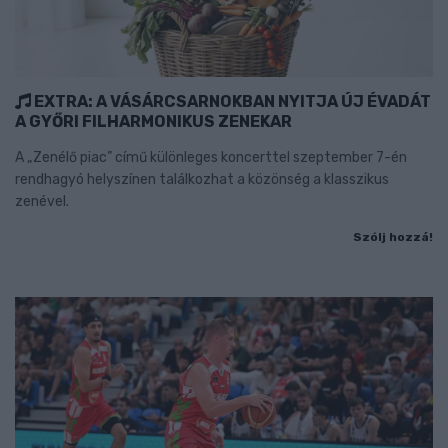
EXTRA: A VÁSÁRCSARNOKBAN NYITJA ÚJ ÉVADÁT
A GYŐRI FILHARMONIKUS ZENEKAR
A „Zenélő piac” című különleges koncerttel szeptember 7-én
rendhagyó helyszínen találkozhat a közönség a klasszikus
zenével.
Szólj hozzá!