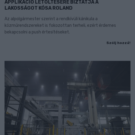
APPLIKÁCIÓ LETÖLTÉSÉRE BIZTATJA A
LAKOSSÁGOT KÓSA ROLAND
Az alpolgármester szerint a rendkívüli kánikula a
közműrendszereket is fokozottan terheli, ezért érdemes
bekapcsolni a push értesítéseket.
Szólj hozzá!