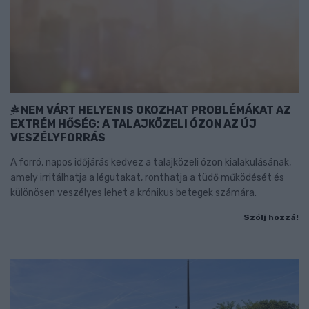
NEM VÁRT HELYEN IS OKOZHAT PROBLÉMÁKAT AZ
EXTRÉM HŐSÉG: A TALAJKÖZELI ÓZON AZ ÚJ
VESZÉLYFORRÁS
A forró, napos időjárás kedvez a talajközeli ózon kialakulásának,
amely irritálhatja a légutakat, ronthatja a tüdő működését és
különösen veszélyes lehet a krónikus betegek számára.
Szólj hozzá!