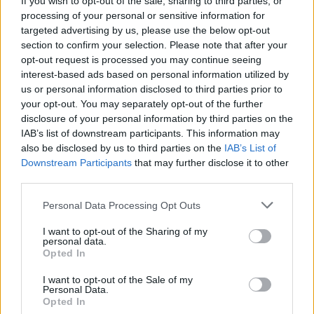
If you wish to opt-out of the sale, sharing to third parties, or
processing of your personal or sensitive information for
targeted advertising by us, please use the below opt-out
ÖRÖMHÍR: TÍZ ÉVE NEM VOLT ILYEN ALACSONY AZ
INFLÁCIÓ MAGYARORSZÁGON
section to confirm your selection. Please note that after your
opt-out request is processed you may continue seeing
Júliusban mindössze 1,2 százalékkal emelkedtek éves
interest-based ads based on personal information utilized by
összevetésben a fogyasztói árak, miközben az élelmiszerek ára
us or personal information disclosed to third parties prior to
már csökkent.
your opt-out. You may separately opt-out of the further
disclosure of your personal information by third parties on the
Szólj hozzá!
IAB’s list of downstream participants. This information may
also be disclosed by us to third parties on the
IAB’s List of
Downstream Participants
that may further disclose it to other
third parties.
Please note that this website/app uses one or more Google
Personal Data Processing Opt Outs
services and may gather and store information including but
not limited to your visit or usage behaviour. You may click to
I want to opt-out of the Sharing of my
personal data.
grant or deny consent to Google and its third-party tags to
Opted In
use your data for below specified purposes in below Google
consent section.
I want to opt-out of the Sale of my
Personal Data.
Opted In