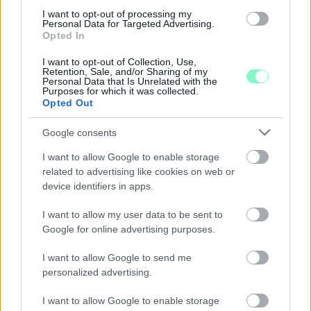
I want to opt-out of processing my
Personal Data for Targeted Advertising.
Opted In
I want to opt-out of Collection, Use,
A BAROKK ÖSSZES ÁRNYALATA ÉS MÉG EGY SOR
Retention, Sale, and/or Sharing of my
KIVÁLÓ PROGRAM VÁR MINDENKIT EZEN A HÉTVÉGÉN
Personal Data that Is Unrelated with the
Purposes for which it was collected.
GYŐRBEN
Opted Out
Középpontban a hagyományőrzés, de lesz Pogány Induló és
Google consents
Majka koncert, jóga szeánsz, “borhajózás” és egy csomó minden
más.
I want to allow Google to enable storage
related to advertising like cookies on web or
Szólj hozzá!
device identifiers in apps.
I want to allow my user data to be sent to
Google for online advertising purposes.
I want to allow Google to send me
personalized advertising.
I want to allow Google to enable storage