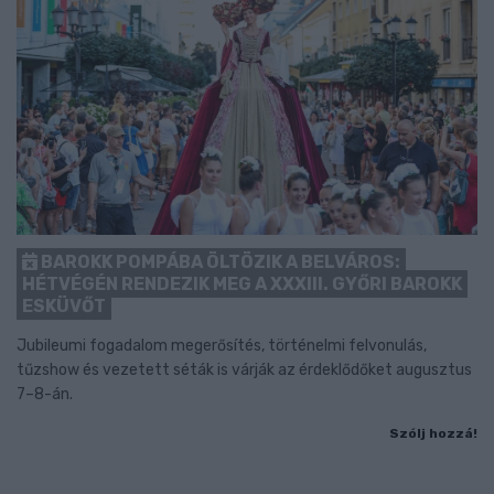
BAROKK POMPÁBA ÖLTÖZIK A BELVÁROS:
HÉTVÉGÉN RENDEZIK MEG A XXXIII. GYŐRI BAROKK
ESKÜVŐT
Jubileumi fogadalom megerősítés, történelmi felvonulás,
tűzshow és vezetett séták is várják az érdeklődőket augusztus
7–8-án.
Szólj hozzá!