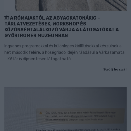
A RÓMAIAKTÓL AZ AGYAGKATONÁKIG –
TÁRLATVEZETÉSEK, WORKSHOP ÉS
KÖZÖNSÉGTALÁLKOZÓ VÁRJA A LÁTOGATÓKAT A
GYŐRI RÓMER MÚZEUMBAN
Ingyenes programokkal és különleges kiállításokkal készülnek a
hét második felére, a hőségriadó idején ráadásul a Várkazamata
– Kőtár is díjmentesen látogatható.
Szólj hozzá!