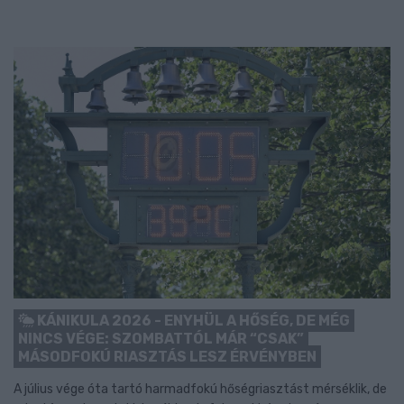
KÁNIKULA 2026 - ENYHÜL A HŐSÉG, DE MÉG
NINCS VÉGE: SZOMBATTÓL MÁR “CSAK”
MÁSODFOKÚ RIASZTÁS LESZ ÉRVÉNYBEN
A július vége óta tartó harmadfokú hőségriasztást mérséklik, de