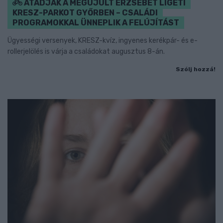
ÁTADJÁK A MEGÚJULT ERZSÉBET LIGETI
KRESZ-PARKOT GYŐRBEN – CSALÁDI
PROGRAMOKKAL ÜNNEPLIK A FELÚJÍTÁST
Ügyességi versenyek, KRESZ-kvíz, ingyenes kerékpár- és e-
rollerjelölés is várja a családokat augusztus 8-án.
Szólj hozzá!