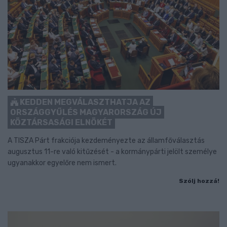
KEDDEN MEGVÁLASZTHATJA AZ
ORSZÁGGYŰLÉS MAGYARORSZÁG ÚJ
KÖZTÁRSASÁGI ELNÖKÉT
A TISZA Párt frakciója kezdeményezte az államfőválasztás
augusztus 11-re való kitűzését - a kormánypárti jelölt személye
ugyanakkor egyelőre nem ismert.
Szólj hozzá!