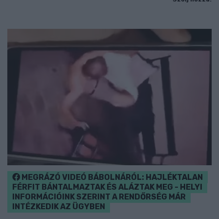
MEGRÁZÓ VIDEÓ BÁBOLNÁRÓL: HAJLÉKTALAN
FÉRFIT BÁNTALMAZTAK ÉS ALÁZTAK MEG - HELYI
INFORMÁCIÓINK SZERINT A RENDŐRSÉG MÁR
INTÉZKEDIK AZ ÜGYBEN