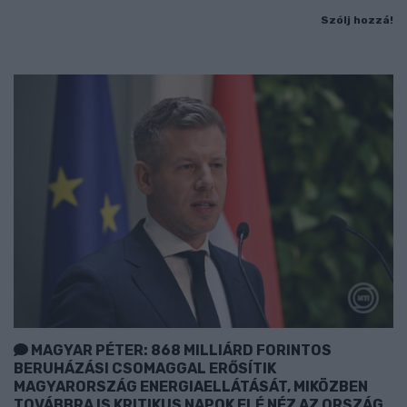
Szólj hozzá!
MAGYAR PÉTER: 868 MILLIÁRD FORINTOS
BERUHÁZÁSI CSOMAGGAL ERŐSÍTIK
MAGYARORSZÁG ENERGIAELLÁTÁSÁT, MIKÖZBEN
TOVÁBBRA IS KRITIKUS NAPOK ELÉ NÉZ AZ ORSZÁG