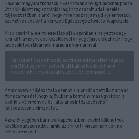
Hasonló magyarázkodások olvashatóak a nyugdíjasoknak postai
úton kiküldött regisztrációs lapjához csatolt adatkezelési
tájékoztatóban is arról, hogy mire használja majd a jelentkezők
személyes adatait a Nemzeti Egészségbiztosítási Alapkezelő.
A lap szerint a jelentkezési lap alján azonban elhelyeztek egy
rubrikát, amelynek beikszelésével a nyugdíjasok jelezhetik, hogy
kapcsolatban kívánnak maradni a kormánnyal.
Az viszont csak a hosszú adatkezelési melléklet végéből
derül ki, hogy a Miniszterelnöki Kabinetiroda ezt nem
csupán a koronavírussal összefüggő témákra érti.
Az apróbetűs tájékoztató szerint a rubrikába tett iksz arra ad
felhatalmazást, hogy a jövőben a kormány más ügyekben is
kikérje a véleményét, és „általános intézkedéseiről”
tájékoztassa a címzettet.
Azaz lényegében bármivel kapcsolatban levelet küldhetnek
később egészen addig, amíg az érintett vissza nem vonja a
felhatalmazást.