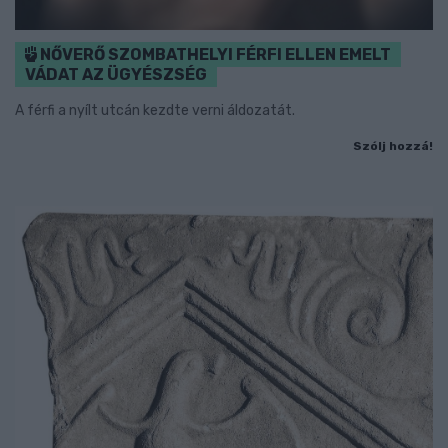
NŐVERŐ SZOMBATHELYI FÉRFI ELLEN EMELT
VÁDAT AZ ÜGYÉSZSÉG
A férfi a nyílt utcán kezdte verni áldozatát.
Szólj hozzá!