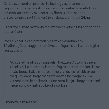
Csaba szombaton jelentette be, hogy az internetes
regisztráció, azaz a vakcinainfo.gov.hu weboldal mellett az
idősebb korosztály számára levélben is lehetőséget
biztosítanak az oltásra való jelentkezésre - írja a
24.hu
.
Ezért több, mint kétmillió regisztrációs űrlapot küldenek szét
postai úton.
Rogán Antal, a kabinetiroda vezetője vasárnap egy
tévéinterjúban nagyon homályosan fogalmazott, mire is jó a
regisztráció.
Aki szeretne oltást kapni, jelentkezzen. Attól még nem
kötelező. Ha jelentkezik, meg fogják keresni, amikor itt az
oltás, beosztják a megfelelő helyre, és legfeljebb akkor
még úgy dönt, hogy mégsem adatja be magának. Ha
viszont nem jelentkezik, akkor nem tudjuk, hogy szeretné
megkapni, így hátrébb kerül a sorban
- mondta a miniszter.