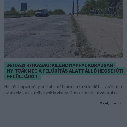
IGAZI RITKASÁG: KILENC NAPPAL KORÁBBAN
NYITJÁK MEG A FELÚJÍTÁS ALATT ÁLLÓ HECSEI ÚTI
FELÜLJÁRÓT
Hétfőn hajnali négy órától ismét minden közlekedő használhatja
az átkelőt, az autóbuszok is visszatérnek eredeti útvonalukra.
Szólj hozzá!