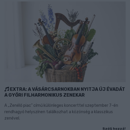
EXTRA: A VÁSÁRCSARNOKBAN NYITJA ÚJ ÉVADÁT
A GYŐRI FILHARMONIKUS ZENEKAR
A „Zenélő piac” című különleges koncerttel szeptember 7-én
rendhagyó helyszínen találkozhat a közönség a klasszikus
zenével.
Szólj hozzá!