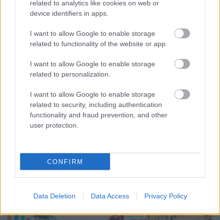
related to analytics like cookies on web or
device identifiers in apps.
I want to allow Google to enable storage
related to functionality of the website or app.
I want to allow Google to enable storage
related to personalization.
ENERGIATAKARÉKOSSÁG: KORÁBBAN KEZDŐDIK
A GYŐRI AUDI ETO KC PÉNTEKI FELKÉSZÜLÉSI
I want to allow Google to enable storage
MÉRKŐZÉSE
related to security, including authentication
functionality and fraud prevention, and other
Az energiaellátás tehermentesítése érdekében másfél órával
user protection.
előrébb hozták a Brest Bretagne Handball elleni találkozó
kezdését.
1 hozzászólás
CONFIRM
Data Deletion
Data Access
Privacy Policy