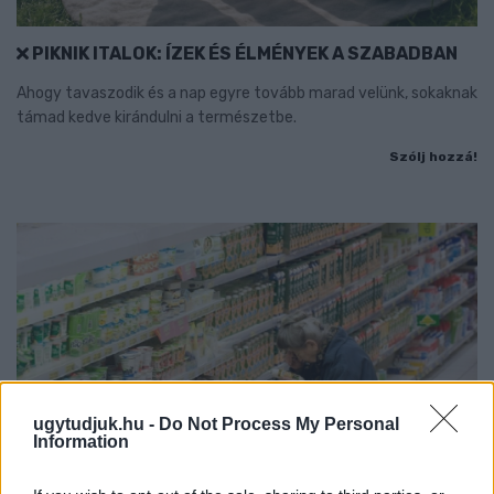
PIKNIK ITALOK: ÍZEK ÉS ÉLMÉNYEK A SZABADBAN
Ahogy tavaszodik és a nap egyre tovább marad velünk, sokaknak
támad kedve kirándulni a természetbe.
Szólj hozzá!
ugytudjuk.hu -
Do Not Process My Personal
Information