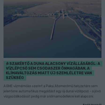
SZAKÉRTŐ A DUNA ALACSONY VÍZÁLLÁSÁRÓL: A
VÍZLÉPCSŐ SEM CSODASZER ÖNMAGÁBAN, A
KLÍMAVÁLTOZÁS MIATT ÚJ SZEMLÉLETRE VAN
SZÜKSÉG
A BME vízmérnöke szerint a Paksi Atomerőmű helyzetére sem
jelentene automatikus megoldást egy új dunai vízlépcső - a jövő
vízgazdálkodását pedig már a klímamodellekre kell alapozni.
Szólj hozzá!