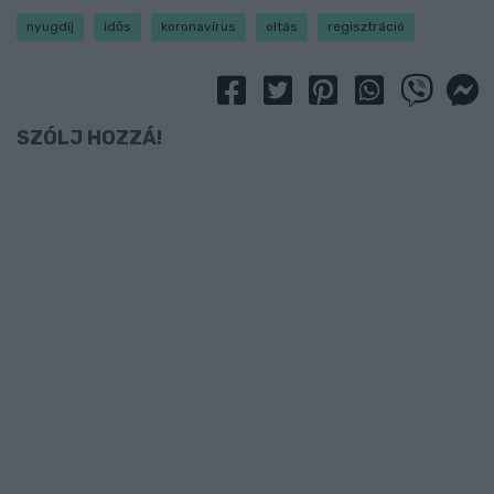
nyugdíj
idős
koronavírus
oltás
regisztráció
SZÓLJ HOZZÁ!