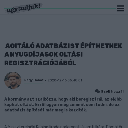
AGITÁLÓ ADATBÁZIST ÉPÍTHETNEK
A NYUGDÍJASOK OLTÁSI
REGISZTRÁCIÓJÁBÓL
Nagy Donát
2020-12-16 05:48:01
Szólj hozzá!
A kormány azt szajkózza, hogy aki beregisztrál, az előbb
kaphat oltást. Erről ugyan még semmit sem tudni, de az
adatbázis építését már meg is kezdték.
A Miniszterelnöki Kabinetiroda parlamenti államtitkára, Dömötör