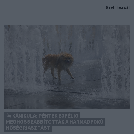
Szólj hozzá!
KÁNIKULA: PÉNTEK ÉJFÉLIG
MEGHOSSZABBÍTOTTÁK A HARMADFOKÚ
HŐSÉGRIASZTÁST