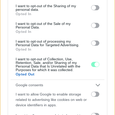
services and may gather and store information including but
not limited to your visit or usage behaviour. You may click to
I want to opt-out of the Sharing of my
personal data.
grant or deny consent to Google and its third-party tags to
Opted In
use your data for below specified purposes in below Google
consent section.
I want to opt-out of the Sale of my
LAKOSSÁGI FÓRUMON MUTATJÁK BE A
Personal Data.
GYŐRSZENTIVÁNI KÖR TÉR FELÚJÍTÁSÁNAK
Opted In
TERVEIT
I want to opt-out of processing my
Personal Data for Targeted Advertising.
Augusztus 6-án a beruházás ütemezéséről és az új kerékpárút
Opted In
építéséről is tájékoztatják az érdeklődőket.
I want to opt-out of Collection, Use,
Szólj hozzá!
Retention, Sale, and/or Sharing of my
Personal Data that Is Unrelated with the
Purposes for which it was collected.
Opted Out
Google consents
I want to allow Google to enable storage
related to advertising like cookies on web or
device identifiers in apps.