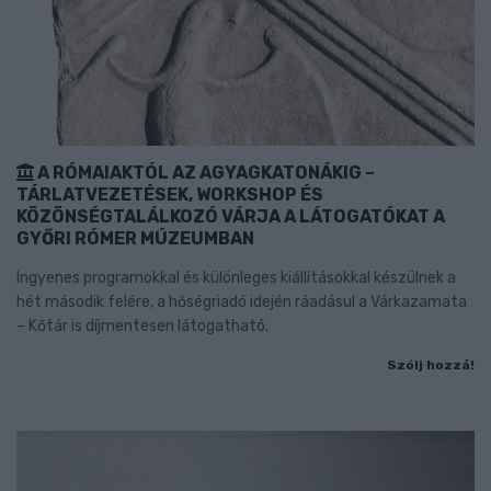
A RÓMAIAKTÓL AZ AGYAGKATONÁKIG –
TÁRLATVEZETÉSEK, WORKSHOP ÉS
KÖZÖNSÉGTALÁLKOZÓ VÁRJA A LÁTOGATÓKAT A
GYŐRI RÓMER MÚZEUMBAN
Ingyenes programokkal és különleges kiállításokkal készülnek a
hét második felére, a hőségriadó idején ráadásul a Várkazamata
– Kőtár is díjmentesen látogatható.
Szólj hozzá!