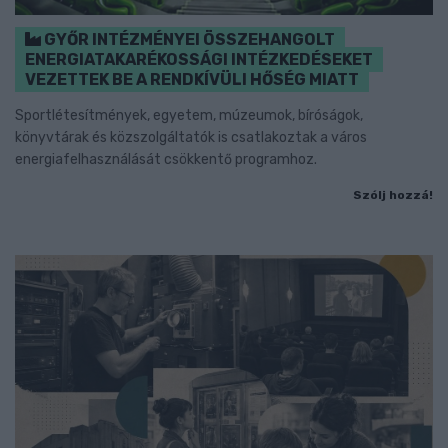
GYŐR INTÉZMÉNYEI ÖSSZEHANGOLT
ENERGIATAKARÉKOSSÁGI INTÉZKEDÉSEKET
VEZETTEK BE A RENDKÍVÜLI HŐSÉG MIATT
Sportlétesítmények, egyetem, múzeumok, bíróságok,
könyvtárak és közszolgáltatók is csatlakoztak a város
energiafelhasználását csökkentő programhoz.
Szólj hozzá!