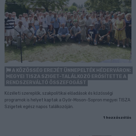
A KÖZÖSSÉG EREJÉT ÜNNEPELTÉK HÉDERVÁRON:
MEGYEI TISZA SZIGET-TALÁLKOZÓ ERŐSÍTETTE A
RENDSZERVÁLTÓ ÖSSZEFOGÁST
Közéleti szereplők, szakpolitikai előadások és közösségi
programok is helyet kaptak a Győr-Moson-Sopron megyei TISZA
Szigetek egész napos találkozóján.
1 hozzászólás