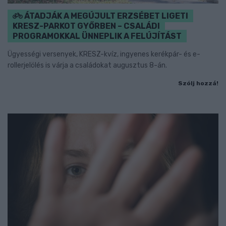
ÁTADJÁK A MEGÚJULT ERZSÉBET LIGETI
KRESZ-PARKOT GYŐRBEN – CSALÁDI
PROGRAMOKKAL ÜNNEPLIK A FELÚJÍTÁST
Ügyességi versenyek, KRESZ-kvíz, ingyenes kerékpár- és e-
rollerjelölés is várja a családokat augusztus 8-án.
Szólj hozzá!