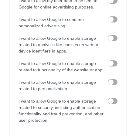
I want to allow my user data to be sent to
Google for online advertising purposes.
I want to allow Google to send me
personalized advertising.
I want to allow Google to enable storage
related to analytics like cookies on web or
A NAPOKBAN BEFEJEZŐDIK A GYŐRI
device identifiers in apps.
DÍSZKIVILÁGÍTÁS LEKAPCSOLÁSA
A város 77 helyszínén zajlik a munkavégzés, a Győr Projekt
I want to allow Google to enable storage
kezelésében lévő épületek egy részét is érinti az intézkedés.
related to functionality of the website or app.
Szólj hozzá!
I want to allow Google to enable storage
related to personalization.
I want to allow Google to enable storage
related to security, including authentication
functionality and fraud prevention, and other
user protection.