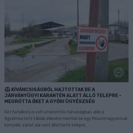
KÍVÁNCSISÁGBÓL HAJTOTTAK BE A
JÁRVÁNYÜGYI KARANTÉN ALATT ÁLLÓ TELEPRE -
MEGRÓTTA ŐKET A GYŐRI ÜGYÉSZSÉG
Két fiatalkorú is volt a háromfős társaságban, akik a
figyelmeztető táblák ellenére mentek be egy Mosonmagyaróvár
környéki, zárlat alá vont állattartó telepre.