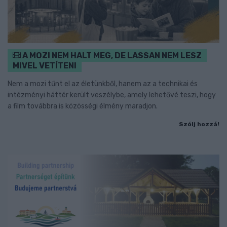
A MOZI NEM HALT MEG, DE LASSAN NEM LESZ
MIVEL VETÍTENI
Nem a mozi tűnt el az életünkből, hanem az a technikai és
intézményi háttér került veszélybe, amely lehetővé teszi, hogy
a film továbbra is közösségi élmény maradjon.
Szólj hozzá!