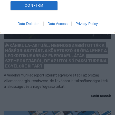
CONFIRM
Data Deletion
Data Access
Privacy Policy
KÁNIKULA-AKTUÁL: MEGHOSSZABBÍTOTTÁK A
HŐSÉGRIASZTÁST, A KÖVETKEZŐ 48 ÓRA LEHET A
LEGKRITIKUSABB AZ ENERGIAELLÁTÁS
SZEMPONTJÁBÓL, DE AZ UTOLSÓ PAKSI TURBINA
EGYELŐRE KITART
A Védelmi Munkacsoport szerint egyelőre stabil az ország
villamosenergia-rendszere, de továbbra is takarékosságra kérik
a lakosságot és a nagyfogyasztókat.
Szólj hozzá!