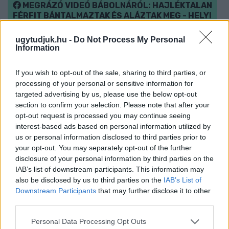
MEGRÁZÓ VIDEÓ BÁBOLNÁRÓL: HAJLÉKTALAN
FÉRFIT BÁNTALMAZTAK ÉS ALÁZTAK MEG - HELYI
INFORMÁCIÓINK SZERINT A RENDŐRSÉG MÁR
INTÉZKEDIK AZ ÜGYBEN
ugytudjuk.hu -
Do Not Process My Personal
Information
A felvételen egy padon alvó férfit ütnek meg, majd arra
kényszerítik, hogy térdre ereszkedve megcsókolja egyikük
If you wish to opt-out of the sale, sharing to third parties, or
bakancsát.
processing of your personal or sensitive information for
targeted advertising by us, please use the below opt-out
1 hozzászólás
section to confirm your selection. Please note that after your
opt-out request is processed you may continue seeing
interest-based ads based on personal information utilized by
us or personal information disclosed to third parties prior to
your opt-out. You may separately opt-out of the further
disclosure of your personal information by third parties on the
IAB’s list of downstream participants. This information may
also be disclosed by us to third parties on the
IAB’s List of
Downstream Participants
that may further disclose it to other
third parties.
Please note that this website/app uses one or more Google
Personal Data Processing Opt Outs