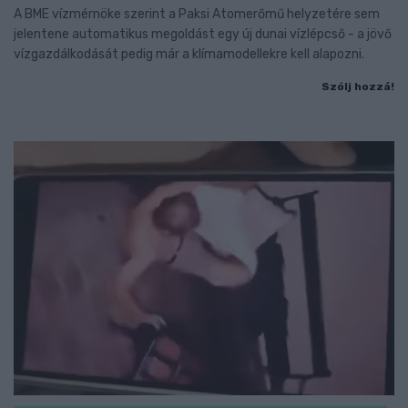
A BME vízmérnöke szerint a Paksi Atomerőmű helyzetére sem
jelentene automatikus megoldást egy új dunai vízlépcső - a jövő
vízgazdálkodását pedig már a klímamodellekre kell alapozni.
Szólj hozzá!