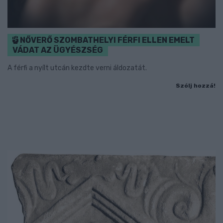
NŐVERŐ SZOMBATHELYI FÉRFI ELLEN EMELT
VÁDAT AZ ÜGYÉSZSÉG
A férfi a nyílt utcán kezdte verni áldozatát.
Szólj hozzá!