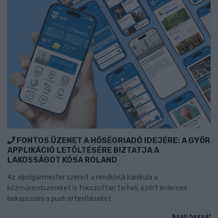
FONTOS ÜZENET A HŐSÉGRIADÓ IDEJÉRE: A GYŐR
APPLIKÁCIÓ LETÖLTÉSÉRE BIZTATJA A
LAKOSSÁGOT KÓSA ROLAND
Az alpolgármester szerint a rendkívüli kánikula a
közműrendszereket is fokozottan terheli, ezért érdemes
bekapcsolni a push értesítéseket.
Szólj hozzá!