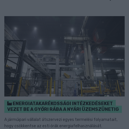
ENERGIATAKARÉKOSSÁGI INTÉZKEDÉSEKET
VEZET BE A GYŐRI RÁBA A NYÁRI ÜZEMSZÜNETIG
A járműipari vállalat átszervezi egyes termelési folyamatait,
hogy csökkentse az esti órák energiafelhasználását.