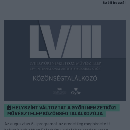
Szólj hozzá!
HELYSZÍNT VÁLTOZTAT A GYŐRI NEMZETKÖZI
MŰVÉSZTELEP KÖZÖNSÉGTALÁLKOZÓJA
Az augusztus 5-i programot az eredetileg meghirdetett