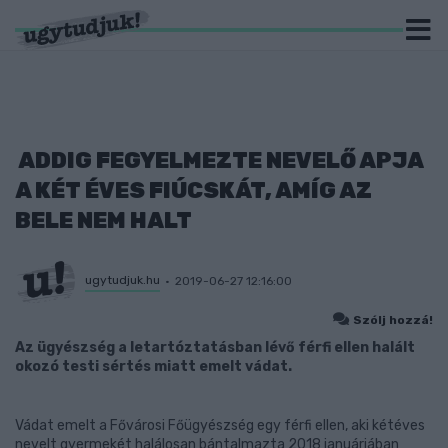
ADDIG FEGYELMEZTE NEVELŐ APJA
A KÉT ÉVES FIÚCSKÁT, AMÍG AZ
BELE NEM HALT
ugytudjuk.hu
2019-06-27 12:16:00
Szólj hozzá!
Az ügyészség a letartóztatásban lévő férfi ellen halált
okozó testi sértés miatt emelt vádat.
Vádat emelt a Fővárosi Főügyészség egy férfi ellen, aki kétéves
nevelt gyermekét halálosan bántalmazta 2018 januárjában