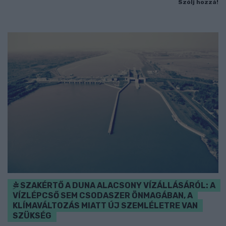
Szólj hozzá!
SZAKÉRTŐ A DUNA ALACSONY VÍZÁLLÁSÁRÓL: A
VÍZLÉPCSŐ SEM CSODASZER ÖNMAGÁBAN, A
KLÍMAVÁLTOZÁS MIATT ÚJ SZEMLÉLETRE VAN
SZÜKSÉG