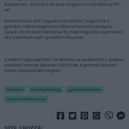
Budapesten - közölte a fővárosi főügyész csütörtökön az MTI-
vel.
A harmincéves férfi "fegyelmezés közben" megütötte a
gyereket, ellökte magától és többször bedobta a kiságyba.
Január 24-én ismét bántalmazta, majd megrázta a gyermeket,
akit a sérülései miatt újra kellett éleszteni.
A vádlott segítséget kért, és elkezdte az újraélesztést, amelyet
a kiérkező mentők sikeresen folytattak. A gyermek azonban
három nappal később meghalt.
Budapest
gyerekgyilkosság
gyerekbántalmazás
családon belüli erőszak
SZÓLJ HOZZÁ!