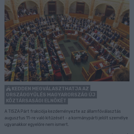
KEDDEN MEGVÁLASZTHATJA AZ
ORSZÁGGYŰLÉS MAGYARORSZÁG ÚJ
KÖZTÁRSASÁGI ELNÖKÉT
A TISZA Párt frakciója kezdeményezte az államfőválasztás
augusztus 11-re való kitűzését - a kormánypárti jelölt személye
ugyanakkor egyelőre nem ismert.