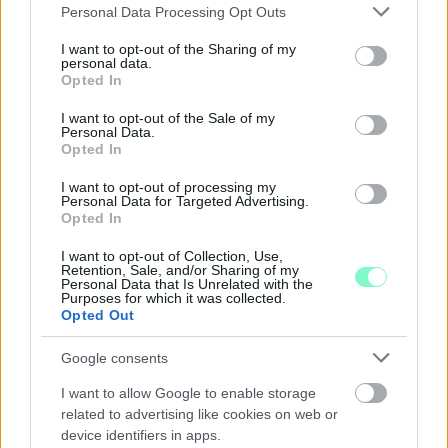
Please note that this website/app uses one or more Google
Personal Data Processing Opt Outs
services and may gather and store information including but
not limited to your visit or usage behaviour. You may click to
I want to opt-out of the Sharing of my
A RÓMAIAKTÓL AZ AGYAGKATONÁKIG –
personal data.
grant or deny consent to Google and its third-party tags to
TÁRLATVEZETÉSEK, WORKSHOP ÉS
Opted In
KÖZÖNSÉGTALÁLKOZÓ VÁRJA A LÁTOGATÓKAT A
use your data for below specified purposes in below Google
GYŐRI RÓMER MÚZEUMBAN
consent section.
I want to opt-out of the Sale of my
Personal Data.
Ingyenes programokkal és különleges kiállításokkal készülnek a
Opted In
hét második felére, a hőségriadó idején ráadásul a Várkazamata
I want to opt-out of processing my
– Kőtár is díjmentesen látogatható.
Personal Data for Targeted Advertising.
Opted In
Szólj hozzá!
I want to opt-out of Collection, Use,
Retention, Sale, and/or Sharing of my
Personal Data that Is Unrelated with the
Purposes for which it was collected.
Opted Out
Google consents
I want to allow Google to enable storage
related to advertising like cookies on web or
device identifiers in apps.