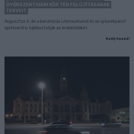
GYŐRSZENTIVÁNI KÖR TÉR FELÚJÍTÁSÁNAK
TERVEIT
Augusztus 6-án a beruházás ütemezéséről és az új kerékpárút
építéséről is tájékoztatják az érdeklődőket.
Szólj hozzá!