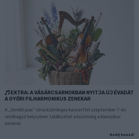
EXTRA: A VÁSÁRCSARNOKBAN NYITJA ÚJ ÉVADÁT
A GYŐRI FILHARMONIKUS ZENEKAR
A „Zenélő piac” című különleges koncerttel szeptember 7-én
rendhagyó helyszínen találkozhat a közönség a klasszikus
zenével.
Szólj hozzá!