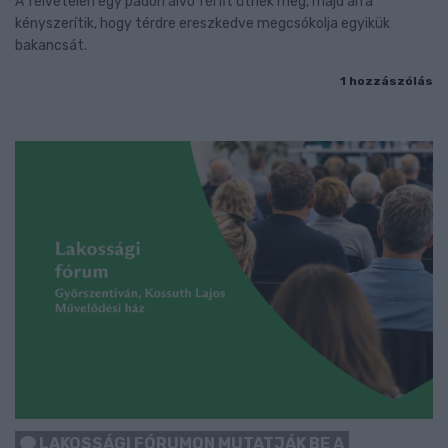
A felvételen egy padon alvó férfit ütnek meg, majd arra
kényszerítik, hogy térdre ereszkedve megcsókolja egyikük
bakancsát.
1 hozzászólás
LAKOSSÁGI FÓRUMON MUTATJÁK BE A