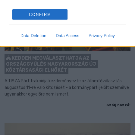
CONFIRM
Data Deletion
Data Access
Privacy Policy
KEDDEN MEGVÁLASZTHATJA AZ
ORSZÁGGYŰLÉS MAGYARORSZÁG ÚJ
KÖZTÁRSASÁGI ELNÖKÉT
A TISZA Párt frakciója kezdeményezte az államfőválasztás
augusztus 11-re való kitűzését - a kormánypárti jelölt személye
ugyanakkor egyelőre nem ismert.
Szólj hozzá!