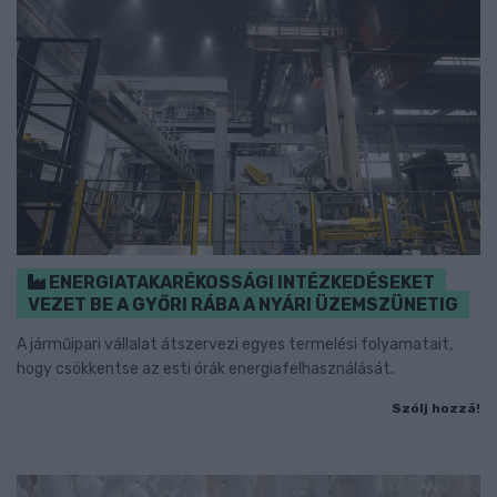
ENERGIATAKARÉKOSSÁGI INTÉZKEDÉSEKET
VEZET BE A GYŐRI RÁBA A NYÁRI ÜZEMSZÜNETIG
A járműipari vállalat átszervezi egyes termelési folyamatait,
hogy csökkentse az esti órák energiafelhasználását.
Szólj hozzá!