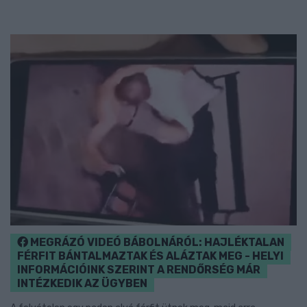
MEGRÁZÓ VIDEÓ BÁBOLNÁRÓL: HAJLÉKTALAN
FÉRFIT BÁNTALMAZTAK ÉS ALÁZTAK MEG - HELYI
INFORMÁCIÓINK SZERINT A RENDŐRSÉG MÁR
INTÉZKEDIK AZ ÜGYBEN