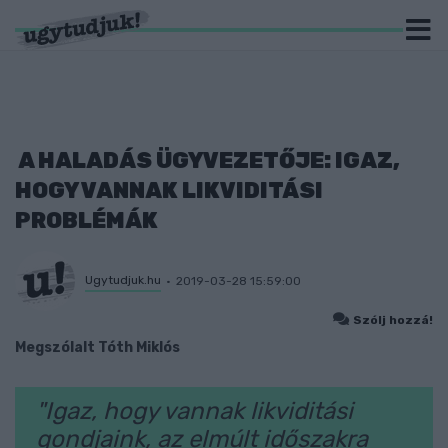
A HALADÁS ÜGYVEZETŐJE: IGAZ,
HOGY VANNAK LIKVIDITÁSI
PROBLÉMÁK
Ugytudjuk.hu
2019-03-28 15:59:00
Szólj hozzá!
Megszólalt Tóth Miklós
"Igaz, hogy vannak likviditási
gondjaink, az elmúlt időszakra