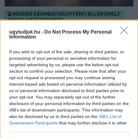
NŐVERŐ SZOMBATHELYI FÉRFI ELLEN EMELT
VÁDAT AZ ÜGYÉSZSÉG
A férfi a nyílt utcán kezdte verni áldozatát.
ugytudjuk.hu -
Do Not Process My Personal
Information
Szólj hozzá!
If you wish to opt-out of the sale, sharing to third parties, or
processing of your personal or sensitive information for
targeted advertising by us, please use the below opt-out
section to confirm your selection. Please note that after your
opt-out request is processed you may continue seeing
interest-based ads based on personal information utilized by
us or personal information disclosed to third parties prior to
your opt-out. You may separately opt-out of the further
disclosure of your personal information by third parties on the
IAB’s list of downstream participants. This information may
also be disclosed by us to third parties on the
IAB’s List of
Downstream Participants
that may further disclose it to other
third parties.