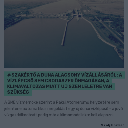
SZAKÉRTŐ A DUNA ALACSONY VÍZÁLLÁSÁRÓL: A
VÍZLÉPCSŐ SEM CSODASZER ÖNMAGÁBAN, A
KLÍMAVÁLTOZÁS MIATT ÚJ SZEMLÉLETRE VAN
SZÜKSÉG
A BME vízmérnöke szerint a Paksi Atomerőmű helyzetére sem
jelentene automatikus megoldást egy új dunai vízlépcső - a jövő
vízgazdálkodását pedig már a klímamodellekre kell alapozni.
Szólj hozzá!