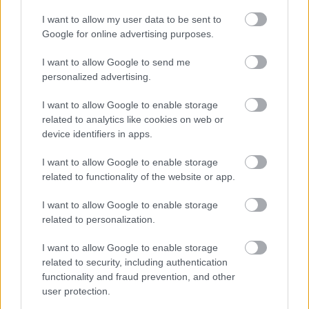
I want to allow my user data to be sent to
Google for online advertising purposes.
I want to allow Google to send me
personalized advertising.
CZUNYINÉ HARCA A GMAIL ÉS AZ ÖNKÉNY ELLEN
I want to allow Google to enable storage
- LETILTOTTA A GOOGLE A VÉDVONAL LEVELEZŐ
related to analytics like cookies on web or
FIÓKJÁT
device identifiers in apps.
Nem vicc! A Fidesz maradéka tényleg egy ingyenes e-mail
I want to allow Google to enable storage
szolgáltatást használt, hogy megvédje a Fidesz maradékát.
related to functionality of the website or app.
Szólj hozzá!
I want to allow Google to enable storage
related to personalization.
I want to allow Google to enable storage
related to security, including authentication
functionality and fraud prevention, and other
user protection.