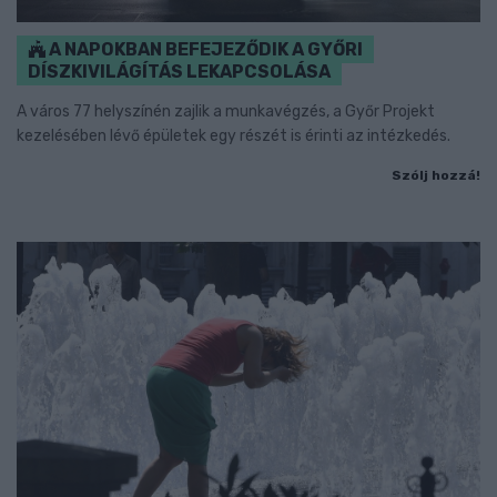
A NAPOKBAN BEFEJEZŐDIK A GYŐRI
DÍSZKIVILÁGÍTÁS LEKAPCSOLÁSA
A város 77 helyszínén zajlik a munkavégzés, a Győr Projekt
kezelésében lévő épületek egy részét is érinti az intézkedés.
Szólj hozzá!