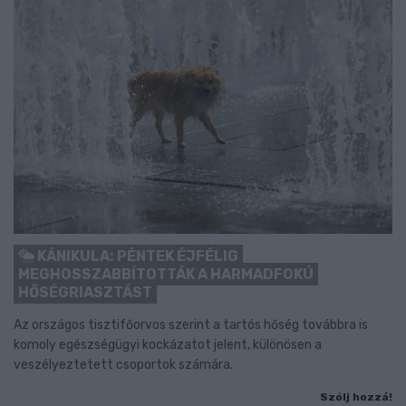
KÁNIKULA: PÉNTEK ÉJFÉLIG
MEGHOSSZABBÍTOTTÁK A HARMADFOKÚ
HŐSÉGRIASZTÁST
Az országos tisztifőorvos szerint a tartós hőség továbbra is
komoly egészségügyi kockázatot jelent, különösen a
veszélyeztetett csoportok számára.
Szólj hozzá!