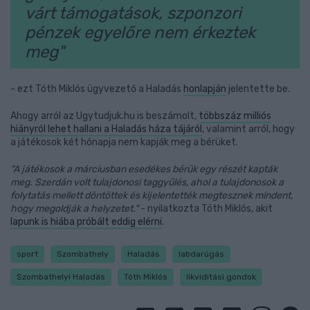
várt támogatások, szponzori
pénzek egyelőre nem érkeztek
meg"
- ezt Tóth Miklós ügyvezető a Haladás
honlapján
jelentette be.
Ahogy arról az Ugytudjuk.hu is beszámolt,
többszáz milliós
hiányról lehet hallani a Haladás háza tájáról
, valamint arról, hogy
a játékosok két hónapja nem kapják meg a bérüket.
"A játékosok a márciusban esedékes bérük egy részét kapták
meg. Szerdán volt tulajdonosi taggyűlés, ahol a tulajdonosok a
folytatás mellett döntöttek és kijelentették megtesznek mindent,
hogy megoldják a helyzetet."
- nyilatkozta Tóth Miklós, akit
lapunk is hiába próbált eddig elérni
.
sport
Szombathely
Haladás
labdarúgás
Szombathelyi Haladás
Tóth Miklós
likviditási gondok