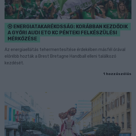
ENERGIATAKARÉKOSSÁG: KORÁBBAN KEZDŐDIK
A GYŐRI AUDI ETO KC PÉNTEKI FELKÉSZÜLÉSI
MÉRKŐZÉSE
Az energiaellátás tehermentesítése érdekében másfél órával
előrébb hozták a Brest Bretagne Handball elleni találkozó
kezdését.
1 hozzászólás