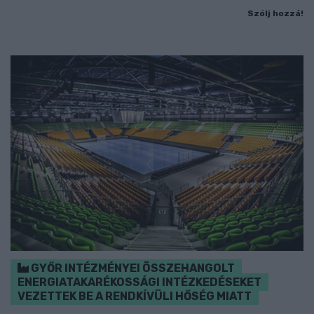
Szólj hozzá!
GYŐR INTÉZMÉNYEI ÖSSZEHANGOLT
ENERGIATAKARÉKOSSÁGI INTÉZKEDÉSEKET
VEZETTEK BE A RENDKÍVÜLI HŐSÉG MIATT