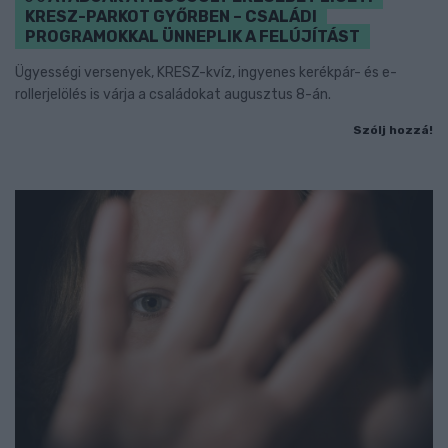
KRESZ-PARKOT GYŐRBEN – CSALÁDI
PROGRAMOKKAL ÜNNEPLIK A FELÚJÍTÁST
Ügyességi versenyek, KRESZ-kvíz, ingyenes kerékpár- és e-
rollerjelölés is várja a családokat augusztus 8-án.
Szólj hozzá!