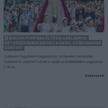
BAROKK POMPÁBA ÖLTÖZIK A BELVÁROS:
HÉTVÉGÉN RENDEZIK MEG A XXXIII. GYŐRI BAROKK
ESKÜVŐT
Jubileumi fogadalom megerősítés, történelmi felvonulás,
tűzshow és vezetett séták is várják az érdeklődőket augusztus
7–8-án.
Szólj hozzá!