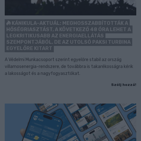
KÁNIKULA-AKTUÁL: MEGHOSSZABBÍTOTTÁK A
HŐSÉGRIASZTÁST, A KÖVETKEZŐ 48 ÓRA LEHET A
LEGKRITIKUSABB AZ ENERGIAELLÁTÁS
SZEMPONTJÁBÓL, DE AZ UTOLSÓ PAKSI TURBINA
EGYELŐRE KITART
A Védelmi Munkacsoport szerint egyelőre stabil az ország
villamosenergia-rendszere, de továbbra is takarékosságra kérik
a lakosságot és a nagyfogyasztókat.
Szólj hozzá!