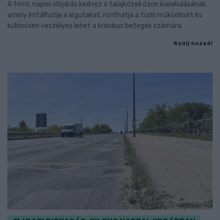
A forró, napos időjárás kedvez a talajközeli ózon kialakulásának,
amely irritálhatja a légutakat, ronthatja a tüdő működését és
különösen veszélyes lehet a krónikus betegek számára.
Szólj hozzá!