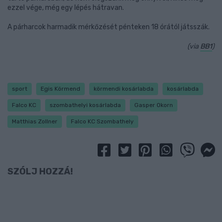
ezzel vége, még egy lépés hátravan.
A párharcok harmadik mérkőzését pénteken 18 órától játsszák.
(via
BB1
)
sport
Egis Körmend
körmendi kosárlabda
kosárlabda
Falco KC
szombathelyi kosárlabda
Gasper Okorn
Matthias Zollner
Falco KC Szombathely
SZÓLJ HOZZÁ!