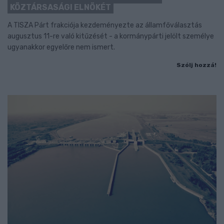
KÖZTÁRSASÁGI ELNÖKÉT
A TISZA Párt frakciója kezdeményezte az államfőválasztás
augusztus 11-re való kitűzését - a kormánypárti jelölt személye
ugyanakkor egyelőre nem ismert.
Szólj hozzá!