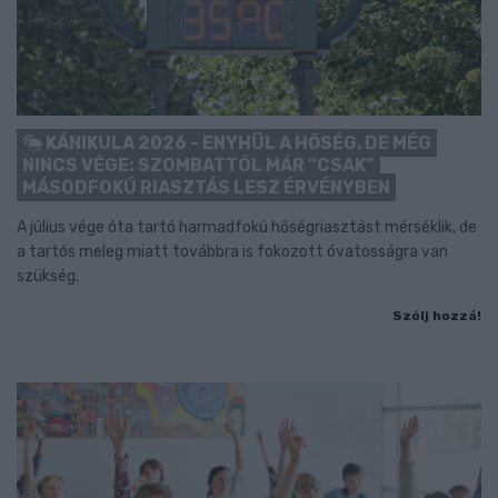
KÁNIKULA 2026 - ENYHÜL A HŐSÉG, DE MÉG
NINCS VÉGE: SZOMBATTÓL MÁR “CSAK”
MÁSODFOKÚ RIASZTÁS LESZ ÉRVÉNYBEN
A július vége óta tartó harmadfokú hőségriasztást mérséklik, de
a tartós meleg miatt továbbra is fokozott óvatosságra van
szükség.
Szólj hozzá!