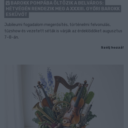
BAROKK POMPÁBA ÖLTÖZIK A BELVÁROS:
HÉTVÉGÉN RENDEZIK MEG A XXXIII. GYŐRI BAROKK
ESKÜVŐT
Jubileumi fogadalom megerősítés, történelmi felvonulás,
tűzshow és vezetett séták is várják az érdeklődőket augusztus
7–8-án.
Szólj hozzá!