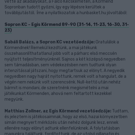
vette az akadályokat, a Falco Kecskeméten, a Körmend
Sopronban tudott győzni, így egy lépésre kerültek a
továbbjutástól. Íme a nyilatkozatok a hunbasket.hu jóvoltából:
Sopron KC – Egis Körmend 89-90 (31-14, 11-23, 16-30, 31-
23)
Sabáli Balázs, a Sopron KC vezetőedzője:
Gratulálok a
Körmendnek! Remekül kezdtünk, a mai játékunk
összehasonlíthatatlanul jobb volt a párharc első meccsén
nyújtott teljesítményünknél. Sajnos a két középső negyedben
sem támadásban, sem védekezésben nem tudtunk olyan
intenzitással játszani, hogy megtartsuk az előnyt. A negyedik
negyedben nagy hajrát nyitottunk, remek volt a hangulat, de a
végén nem nekünk volt szerencsénk. Null-kettő után nehéz
bármit is mondani, de szeretnénk megismételni a mai
játékunkat Körmenden, ahová nem feltartott kezekkel
megyünk.
Matthias Zollner, az Egis Körmend vezetőedzője:
Tudtam,
és jeleztem is játékosaimnak, hogy az első, hazai környezetben
simán megnyert mérkőzés után nehéz dolgunk lesz, ennek
ellenére nagy előnyt adtunk ellenfelünknek. A folytatásban
magunkra találtunk, fordítottunk, de az utolsó pillanatig és