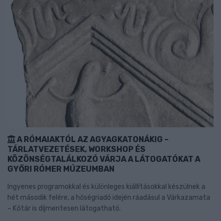
A RÓMAIAKTÓL AZ AGYAGKATONÁKIG –
TÁRLATVEZETÉSEK, WORKSHOP ÉS
KÖZÖNSÉGTALÁLKOZÓ VÁRJA A LÁTOGATÓKAT A
GYŐRI RÓMER MÚZEUMBAN
Ingyenes programokkal és különleges kiállításokkal készülnek a
hét második felére, a hőségriadó idején ráadásul a Várkazamata
– Kőtár is díjmentesen látogatható.