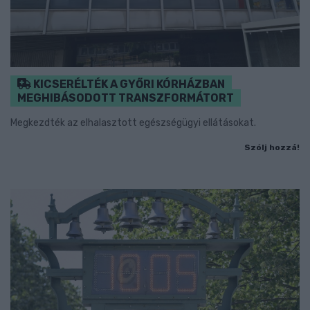
KICSERÉLTÉK A GYŐRI KÓRHÁZBAN
MEGHIBÁSODOTT TRANSZFORMÁTORT
Megkezdték az elhalasztott egészségügyi ellátásokat.
Szólj hozzá!