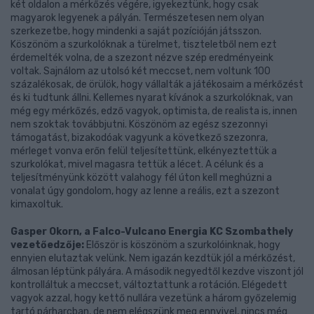
két oldalon a mérkőzés végére, igyekeztünk, hogy csak
magyarok legyenek a pályán. Természetesen nem olyan
szerkezetbe, hogy mindenki a saját pozícióján játsszon.
Köszönöm a szurkolóknak a türelmet, tiszteletből nem ezt
érdemelték volna, de a szezont nézve szép eredményeink
voltak. Sajnálom az utolsó két meccset, nem voltunk 100
százalékosak, de örülök, hogy vállalták a játékosaim a mérkőzést
és ki tudtunk állni. Kellemes nyarat kívánok a szurkolóknak, van
még egy mérkőzés, edző vagyok, optimista, de realista is, innen
nem szoktak továbbjutni. Köszönöm az egész szezonnyi
támogatást, bizakodóak vagyunk a következő szezonra,
mérleget vonva erőn felül teljesítettünk, elkényeztettük a
szurkolókat, mivel magasra tettük a lécet. A célunk és a
teljesítményünk között valahogy fél úton kell meghúzni a
vonalat úgy gondolom, hogy az lenne a reális, ezt a szezont
kimaxoltuk.
Gasper Okorn, a Falco-Vulcano Energia KC Szombathely
vezetőedzője:
Először is köszönöm a szurkolóinknak, hogy
ennyien elutaztak velünk. Nem igazán kezdtük jól a mérkőzést,
álmosan léptünk pályára. A második negyedtől kezdve viszont jól
kontrolláltuk a meccset, változtattunk a rotáción. Elégedett
vagyok azzal, hogy kettő nullára vezetünk a három győzelemig
tartó párharcban, de nem elégszünk meg ennyivel, nincs még