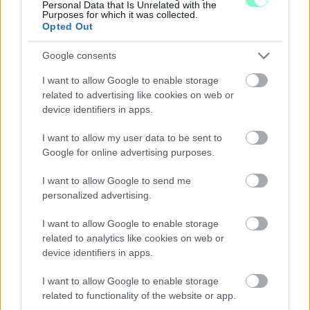
Personal Data that Is Unrelated with the
Purposes for which it was collected.
Opted Out
Google consents
I want to allow Google to enable storage
related to advertising like cookies on web or
device identifiers in apps.
I want to allow my user data to be sent to
Google for online advertising purposes.
I want to allow Google to send me
personalized advertising.
A BAROKK ÖSSZES ÁRNYALATA ÉS MÉG EGY SOR
I want to allow Google to enable storage
KIVÁLÓ PROGRAM VÁR MINDENKIT EZEN A HÉTVÉGÉN
related to analytics like cookies on web or
GYŐRBEN
device identifiers in apps.
Középpontban a hagyományőrzés, de lesz Pogány Induló és
I want to allow Google to enable storage
Majka koncert, jóga szeánsz, “borhajózás” és egy csomó minden
related to functionality of the website or app.
más.