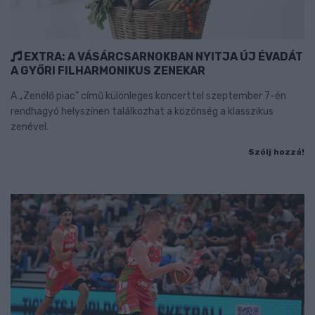
EXTRA: A VÁSÁRCSARNOKBAN NYITJA ÚJ ÉVADÁT
A GYŐRI FILHARMONIKUS ZENEKAR
A „Zenélő piac” című különleges koncerttel szeptember 7-én
rendhagyó helyszínen találkozhat a közönség a klasszikus
zenével.
Szólj hozzá!