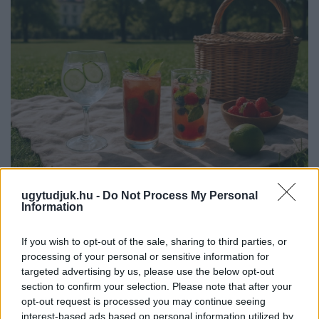
PIKNIK ITALOK: ÍZEK ÉS ÉLMÉNYEK A SZABADBAN
ugytudjuk.hu -
Do Not Process My Personal
Information
Ahogy tavaszodik és a nap egyre tovább marad velünk, sokaknak
támad kedve kirándulni a természetbe.
If you wish to opt-out of the sale, sharing to third parties, or
processing of your personal or sensitive information for
Szólj hozzá!
targeted advertising by us, please use the below opt-out
section to confirm your selection. Please note that after your
opt-out request is processed you may continue seeing
interest-based ads based on personal information utilized by