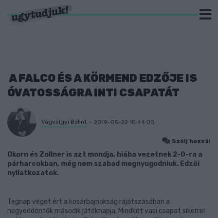
A FALCO ÉS A KÖRMEND EDZŐJE IS
ÓVATOSSÁGRA INTI CSAPATÁT
Vágvölgyi Bálint
2019-05-22 10:44:00
Szólj hozzá!
Okorn és Zollner is azt mondja, hiába vezetnek 2-0-ra a
párharcokban, még nem szabad megnyugodniuk. Edzői
nyilatkozatok.
Tegnap véget ért a kosárbajnokság rájátszásában a
negyeddöntők második játéknapja. Mindkét vasi csapat sikerrel