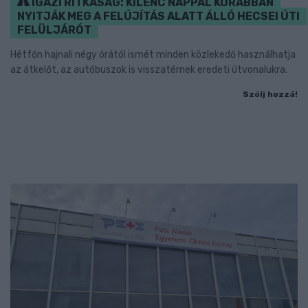
IGAZI RITKASÁG: KILENC NAPPAL KORÁBBAN
NYITJÁK MEG A FELÚJÍTÁS ALATT ÁLLÓ HECSEI ÚTI
FELÜLJÁRÓT
Hétfőn hajnali négy órától ismét minden közlekedő használhatja
az átkelőt, az autóbuszok is visszatérnek eredeti útvonalukra.
Szólj hozzá!