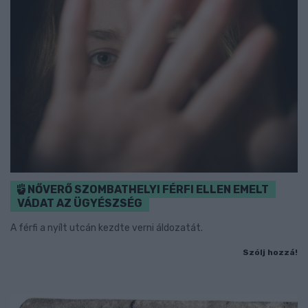
NŐVERŐ SZOMBATHELYI FÉRFI ELLEN EMELT
VÁDAT AZ ÜGYÉSZSÉG
A férfi a nyílt utcán kezdte verni áldozatát.
Szólj hozzá!