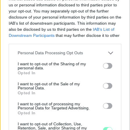
us or personal information disclosed to third parties prior to
your opt-out. You may separately opt-out of the further
disclosure of your personal information by third parties on the
IAB’s list of downstream participants. This information may
also be disclosed by us to third parties on the
IAB’s List of
Downstream Participants
that may further disclose it to other
third parties.
Please note that this website/app uses one or more Google
Personal Data Processing Opt Outs
services and may gather and store information including but
not limited to your visit or usage behaviour. You may click to
I want to opt-out of the Sharing of my
personal data.
grant or deny consent to Google and its third-party tags to
Opted In
use your data for below specified purposes in below Google
ÖRÖMHÍR: TÍZ ÉVE NEM VOLT ILYEN ALACSONY AZ
consent section.
INFLÁCIÓ MAGYARORSZÁGON
I want to opt-out of the Sale of my
Personal Data.
Opted In
Júliusban mindössze 1,2 százalékkal emelkedtek éves
összevetésben a fogyasztói árak, miközben az élelmiszerek ára
I want to opt-out of processing my
már csökkent.
Personal Data for Targeted Advertising.
Opted In
Szólj hozzá!
I want to opt-out of Collection, Use,
Retention, Sale, and/or Sharing of my