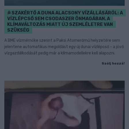
SZAKÉRTŐ A DUNA ALACSONY VÍZÁLLÁSÁRÓL: A
VÍZLÉPCSŐ SEM CSODASZER ÖNMAGÁBAN, A
KLÍMAVÁLTOZÁS MIATT ÚJ SZEMLÉLETRE VAN
SZÜKSÉG
A BME vízmérnöke szerint a Paksi Atomerőmű helyzetére sem
jelentene automatikus megoldást egy új dunai vízlépcső - a jövő
vízgazdálkodását pedig már a klímamodellekre kell alapozni.
Szólj hozzá!