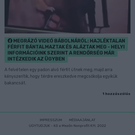
MEGRÁZÓ VIDEÓ BÁBOLNÁRÓL: HAJLÉKTALAN
FÉRFIT BÁNTALMAZTAK ÉS ALÁZTAK MEG - HELYI
INFORMÁCIÓINK SZERINT A RENDŐRSÉG MÁR
INTÉZKEDIK AZ ÜGYBEN
A felvételen egy padon alvó férfit ütnek meg, majd arra
kényszerítik, hogy térdre ereszkedve megcsókolja egyikük
bakancsát.
1 hozzászólás
IMPRESSZUM
MÉDIAAJÁNLAT
UGYTUDJUK - Kő a Mezőn Nonprofit Kft. 2022