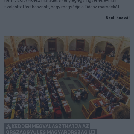
Nem vicc! A Fidesz maradéka tényleg egy ingyenes e-mail
szolgáltatást használt, hogy megvédje a Fidesz maradékát.
Szólj hozzá!
KEDDEN MEGVÁLASZTHATJA AZ
ORSZÁGGYŰLÉS MAGYARORSZÁG ÚJ