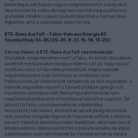
leheletéig küzdő Sopron nagyon megnehezítette a dolgunkat.
Vezetünk kettő-nullra, de még nem nyertük meg a párharcot,
gratulálok mindkét csapat szurkolótáborának a fantasztikus
légkörhöz, amit a csarnokban teremtettek.
KTE-Duna Aszfalt – Falco-Vulcano Energia KC
Szombathely 56-85 (20-20, 8-27, 15-18, 13-20)
Forray Gábor, a KTE-Duna Aszfalt vezetőedzője:
Gratulálok, megérdemelten nyert a Falco. Az elmúlt időszakban,
az elmúlt mérkőzéseken mindig probléma volt az, hogy rosszul
kezdtünk, most a Falco ellen jól kezdtünk, majd a második
negyedtől kezdve csak futottunk az eredmény után.
Felkészültünk, jól védekeztünk támadtunk az első negyedben, a
második negyedben viszont a támadó játékunk gyenge volt,
mondhatni semmilyen volt. Nem jó figurákat hívtunk, nem
megfelelő dinamikával és intenzitással támadtuk a gyűrűt. Jól
játszott a Falco, rossz passzokba és vállalásokba
kényszerítettek minket, átrohantak rajtunk pedig készültünk
erre, mivel ez a legjobb fegyverük. Passzívak voltunk a labdával,
ha nem tudunk jó dobóhelyzeteket kialakítani, akkor nem lesz jó
dobásszelekció, rákényszerítettek a bravúrkosarakra, de ebben
a periódusban ezek nem mennek be. Fiatalok jöttek be mind a