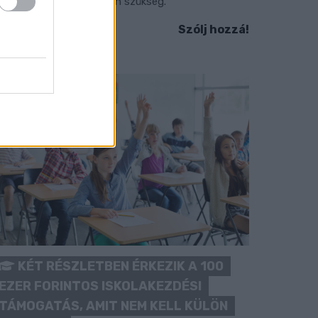
okozott óvatosságra van szükség.
Szólj hozzá!
KÉT RÉSZLETBEN ÉRKEZIK A 100
EZER FORINTOS ISKOLAKEZDÉSI
TÁMOGATÁS, AMIT NEM KELL KÜLÖN