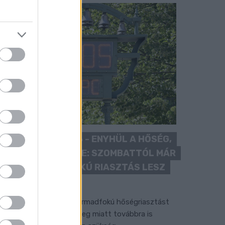
KÁNIKULA 2026 - ENYHÜL A HŐSÉG,
DE MÉG NINCS VÉGE: SZOMBATTÓL MÁR
“CSAK” MÁSODFOKÚ RIASZTÁS LESZ
ÉRVÉNYBEN
 július vége óta tartó harmadfokú hőségriasztást
érséklik, de a tartós meleg miatt továbbra is