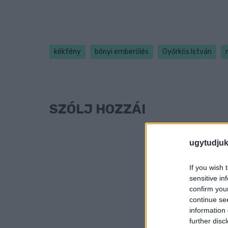
kékfény
bőnyi emberölés
Győrkös István
SZÓLJ HOZZÁ!
ugytudjuk
If you wish 
sensitive in
confirm you
continue se
information 
further disc