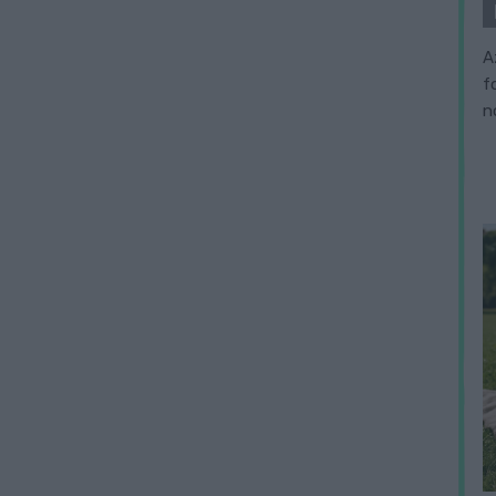
A
f
n