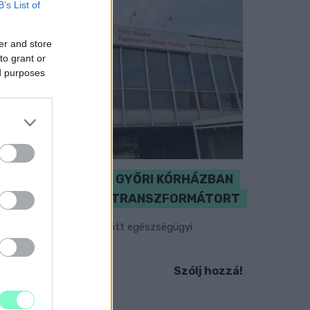
B’s List of
er and store
to grant or
ed purposes
KICSERÉLTÉK A GYŐRI KÓRHÁZBAN
MEGHIBÁSODOTT TRANSZFORMÁTORT
egkezdték az elhalasztott egészségügyi
llátásokat.
Szólj hozzá!