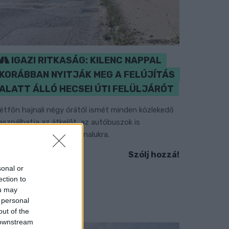
IGAZI RITKASÁG: KILENC NAPPAL
KORÁBBAN NYITJÁK MEG A FELÚJÍTÁS
ALATT ÁLLÓ HECSEI ÚTI FELÜLJÁRÓT
étfőn hajnali négy órától ismét minden közlekedő
asználhatja az átkelőt, az autóbuszok is
isszatérnek eredeti útvonalukra.
Szólj hozzá!
sonal or
ection to
ou may
 personal
out of the
 downstream