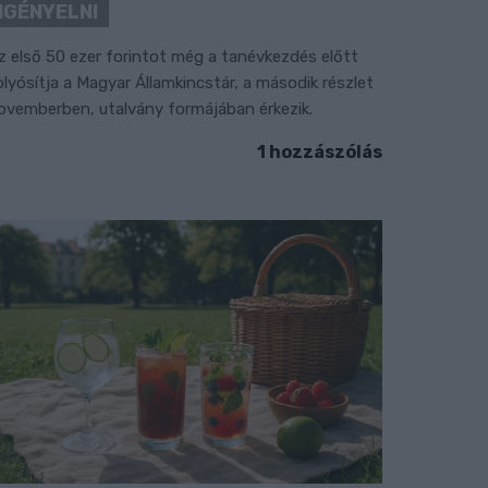
IGÉNYELNI
z első 50 ezer forintot még a tanévkezdés előtt
olyósítja a Magyar Államkincstár, a második részlet
ovemberben, utalvány formájában érkezik.
1 hozzászólás