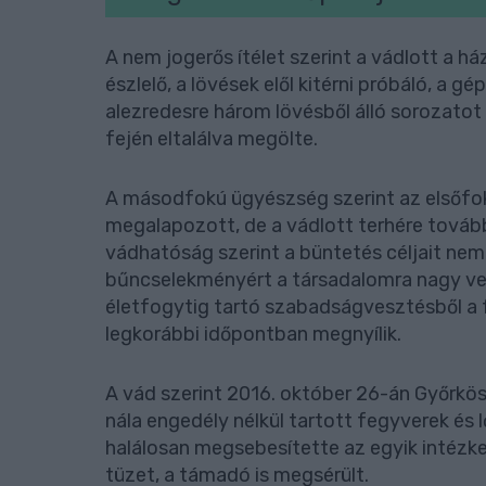
A nem jogerős ítélet szerint a vádlott a h
észlelő, a lövések elől kitérni próbáló, a 
alezredesre három lövésből álló sorozatot 
fején eltalálva megölte.
A másodfokú ügyészség szerint az elsőfok
megalapozott, de a vádlott terhére tovább
vádhatóság szerint a büntetés céljait nem e
bűncselekményért a társadalomra nagy ve
életfogytig tartó szabadságvesztésből a 
legkorábbi időpontban megnyílik.
A vád szerint 2016. október 26-án Győrkös
nála engedély nélkül tartott fegyverek és 
halálosan megsebesítette az egyik intézke
tüzet, a támadó is megsérült.