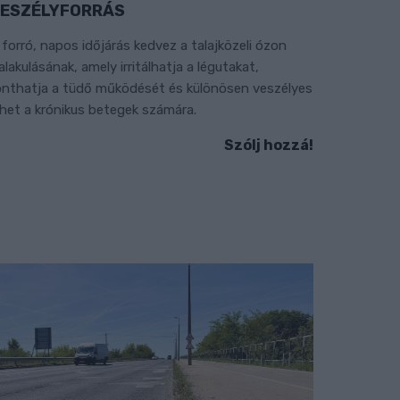
ESZÉLYFORRÁS
 forró, napos időjárás kedvez a talajközeli ózon
ialakulásának, amely irritálhatja a légutakat,
onthatja a tüdő működését és különösen veszélyes
ehet a krónikus betegek számára.
Szólj hozzá!