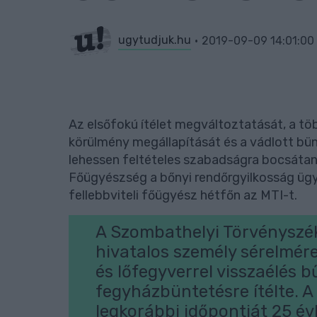
ugytudjuk.hu
2019-09-09 14:01:00
Az elsőfokú ítélet megváltoztatását, a t
körülmény megállapítását és a vádlott bü
lehessen feltételes szabadságra bocsátani 
Főügyészség a bőnyi rendőrgyilkosság üg
fellebbviteli főügyész hétfőn az MTI-t.
A Szombathelyi Törvényszék
hivatalos személy sérelmér
és lőfegyverrel visszaélés b
fegyházbüntetésre ítélte. A
legkorábbi időpontját 25 év