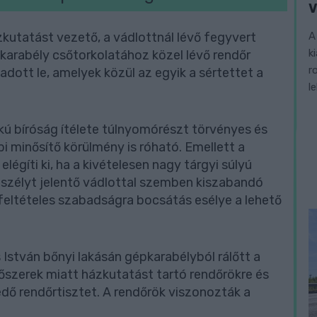
V
A
ázkutatást vezető, a vádlottnál lévő fegyvert
k
gépkarabély csőtorkolatához közel lévő rendőr
r
adott le, amelyek közül az egyik a sértettet a
l
ú bíróság ítélete túlnyomórészt törvényes és
i minősítő körülmény is róható. Emellett a
légíti ki, ha a kivételesen nagy tárgyi súlyú
szélyt jelentő vádlottal szemben kiszabandó
feltételes szabadságra bocsátás esélye a lehető
 István bőnyi lakásán gépkarabélyból rálőtt a
lőszerek miatt házkutatást tartó rendőrökre és
dő rendőrtisztet. A rendőrök viszonozták a