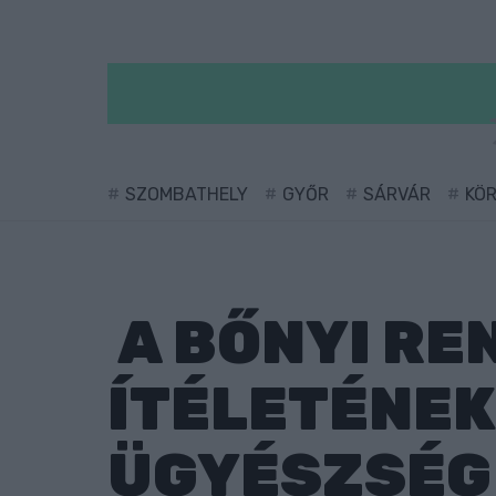
SZOMBATHELY
GYŐR
SÁRVÁR
KÖ
A BŐNYI R
ÍTÉLETÉNEK
ÜGYÉSZSÉG