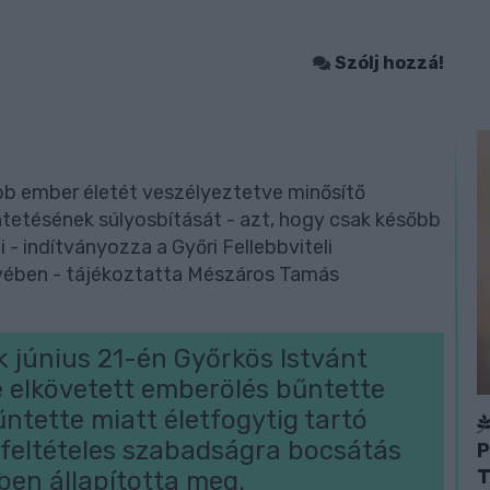
Szólj hozzá!
öbb ember életét veszélyeztetve minősítő
ntetésének súlyosbítását - azt, hogy csak később
- indítványozza a Győri Fellebbviteli
yében - tájékoztatta Mészáros Tamás
 június 21-én Győrkös Istvánt
e elkövetett emberölés bűntette
űntette miatt életfogytig tartó
 feltételes szabadságra bocsátás
P
T
ben állapította meg.