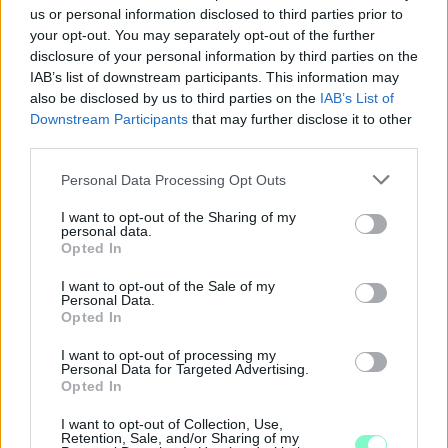
us or personal information disclosed to third parties prior to
your opt-out. You may separately opt-out of the further
disclosure of your personal information by third parties on the
IAB’s list of downstream participants. This information may
also be disclosed by us to third parties on the
IAB’s List of
Downstream Participants
that may further disclose it to other
third parties.
Please note that this website/app uses one or more Google
Personal Data Processing Opt Outs
services and may gather and store information including but
not limited to your visit or usage behaviour. You may click to
I want to opt-out of the Sharing of my
personal data.
grant or deny consent to Google and its third-party tags to
Opted In
use your data for below specified purposes in below Google
ÖRÖMHÍR: TÍZ ÉVE NEM VOLT ILYEN ALACSONY AZ
INFLÁCIÓ MAGYARORSZÁGON
consent section.
I want to opt-out of the Sale of my
Personal Data.
Júliusban mindössze 1,2 százalékkal emelkedtek éves
Opted In
összevetésben a fogyasztói árak, miközben az élelmiszerek ára
I want to opt-out of processing my
már csökkent.
Personal Data for Targeted Advertising.
Opted In
Szólj hozzá!
I want to opt-out of Collection, Use,
Retention, Sale, and/or Sharing of my