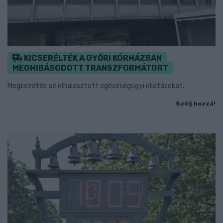
KICSERÉLTÉK A GYŐRI KÓRHÁZBAN
MEGHIBÁSODOTT TRANSZFORMÁTORT
Megkezdték az elhalasztott egészségügyi ellátásokat.
Szólj hozzá!