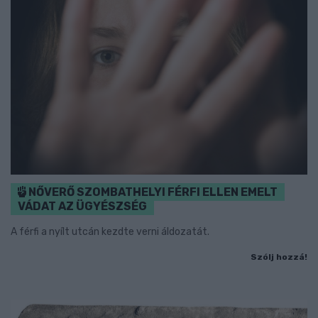
NŐVERŐ SZOMBATHELYI FÉRFI ELLEN EMELT
VÁDAT AZ ÜGYÉSZSÉG
A férfi a nyílt utcán kezdte verni áldozatát.
Szólj hozzá!