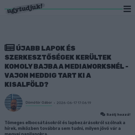
ÚJABB LAPOK ÉS
SZERKESZTŐSÉGEK KERÜLTEK
KOMOLY BAJBA A MEDIAWORKSNÉL -
VAJON MEDDIG TART KI A
KISALFÖLD?
Dömötör Gábor
2026-06-17 17:06:19
Szólj hozzá!
Tömeges elbocsátásokról és lapbezárásokról szólnak a
hírek, miközben továbbra sem tudni, milyen jövő vár a
megyei napilapokra.