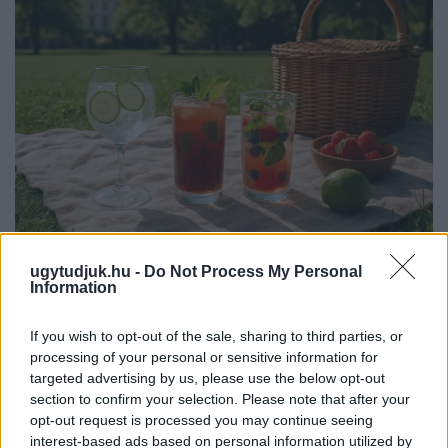
PIKNIK ITALOK: ÍZEK ÉS ÉLMÉNYEK A SZABADBAN
ugytudjuk.hu -
Do Not Process My Personal
Information
Ahogy tavaszodik és a nap egyre tovább marad velünk, sokaknak
támad kedve kirándulni a természetbe.
If you wish to opt-out of the sale, sharing to third parties, or
processing of your personal or sensitive information for
Szólj hozzá!
targeted advertising by us, please use the below opt-out
section to confirm your selection. Please note that after your
opt-out request is processed you may continue seeing
interest-based ads based on personal information utilized by