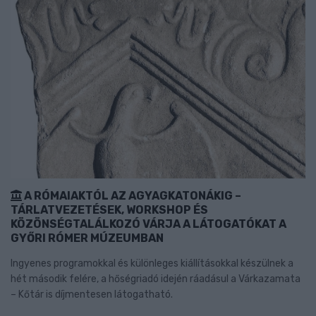
A RÓMAIAKTÓL AZ AGYAGKATONÁKIG –
TÁRLATVEZETÉSEK, WORKSHOP ÉS
KÖZÖNSÉGTALÁLKOZÓ VÁRJA A LÁTOGATÓKAT A
GYŐRI RÓMER MÚZEUMBAN
Ingyenes programokkal és különleges kiállításokkal készülnek a
hét második felére, a hőségriadó idején ráadásul a Várkazamata
– Kőtár is díjmentesen látogatható.