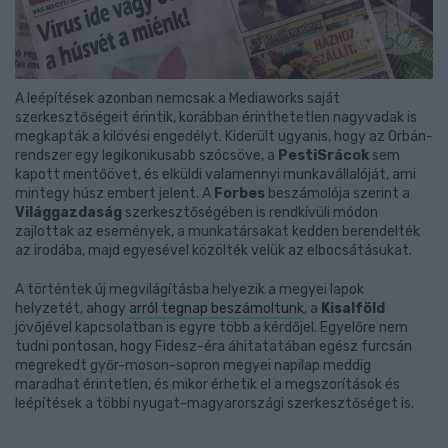
A leépítések azonban nemcsak a Mediaworks saját
szerkesztőségeit érintik, korábban érinthetetlen nagyvadak is
megkapták a kilövési engedélyt. Kiderült ugyanis, hogy az Orbán-
rendszer egy legikonikusabb szócsöve, a
PestiSrácok
sem
kapott mentőövet, és elküldi valamennyi munkavállalóját, ami
mintegy húsz embert jelent. A
Forbes
beszámolója szerint a
Világgazdaság
szerkesztőségében is rendkívüli módon
zajlottak az események, a munkatársakat kedden berendelték
az irodába, majd egyesével közölték velük az elbocsátásukat.
A történtek új megvilágításba helyezik a megyei lapok
helyzetét, ahogy
arról tegnap beszámoltunk
, a
Kisalföld
jövőjével kapcsolatban is egyre több a kérdőjel. Egyelőre nem
tudni pontosan, hogy Fidesz-éra áhitatatában egész furcsán
megrekedt győr-moson-sopron megyei napilap meddig
maradhat érintetlen, és mikor érhetik el a megszorítások és
leépítések a többi nyugat-magyarországi szerkesztőséget is.