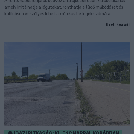
A forró, napos időjárás kedvez a talajközeli ózon kialakulásának,
amely irritálhatja a légutakat, ronthatja a tüdő működését és
különösen veszélyes lehet a krónikus betegek számára.
Szólj hozzá!
IGAZI RITKASÁG: KILENC NAPPAL KORÁBBAN