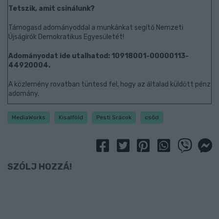
Tetszik, amit csinálunk?
Támogasd adományoddal a munkánkat segítő Nemzeti
Újságírók Demokratikus Egyesületét!
Adományodat ide utalhatod: 10918001-00000113-
44920004.
A közlemény rovatban tüntesd fel, hogy az általad küldött pénz
adomány.
MediaWorks
Kisalföld
Pesti Srácok
csőd
SZÓLJ HOZZÁ!