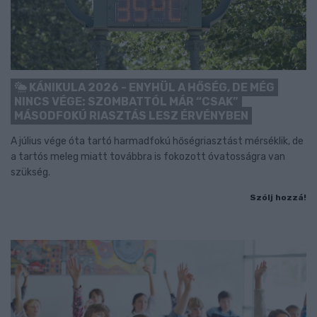
KÁNIKULA 2026 - ENYHÜL A HŐSÉG, DE MÉG
NINCS VÉGE: SZOMBATTÓL MÁR “CSAK”
MÁSODFOKÚ RIASZTÁS LESZ ÉRVÉNYBEN
A július vége óta tartó harmadfokú hőségriasztást mérséklik, de
a tartós meleg miatt továbbra is fokozott óvatosságra van
szükség.
Szólj hozzá!