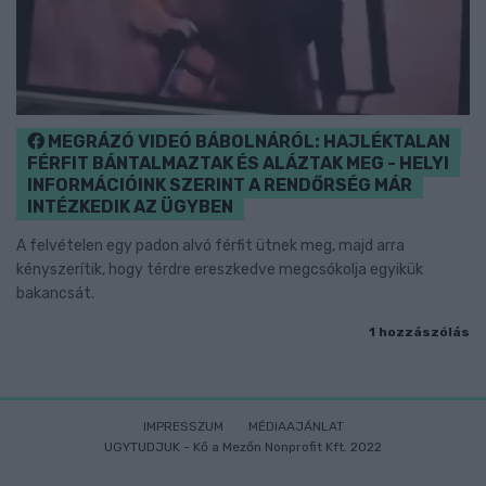
MEGRÁZÓ VIDEÓ BÁBOLNÁRÓL: HAJLÉKTALAN
FÉRFIT BÁNTALMAZTAK ÉS ALÁZTAK MEG - HELYI
INFORMÁCIÓINK SZERINT A RENDŐRSÉG MÁR
INTÉZKEDIK AZ ÜGYBEN
A felvételen egy padon alvó férfit ütnek meg, majd arra
kényszerítik, hogy térdre ereszkedve megcsókolja egyikük
bakancsát.
1 hozzászólás
IMPRESSZUM
MÉDIAAJÁNLAT
UGYTUDJUK - Kő a Mezőn Nonprofit Kft. 2022