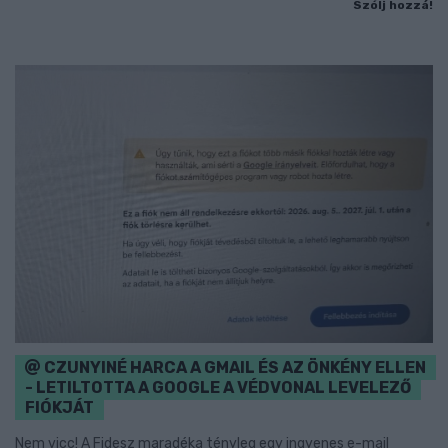
Szólj hozzá!
CZUNYINÉ HARCA A GMAIL ÉS AZ ÖNKÉNY ELLEN
- LETILTOTTA A GOOGLE A VÉDVONAL LEVELEZŐ
FIÓKJÁT
Nem vicc! A Fidesz maradéka tényleg egy ingyenes e-mail