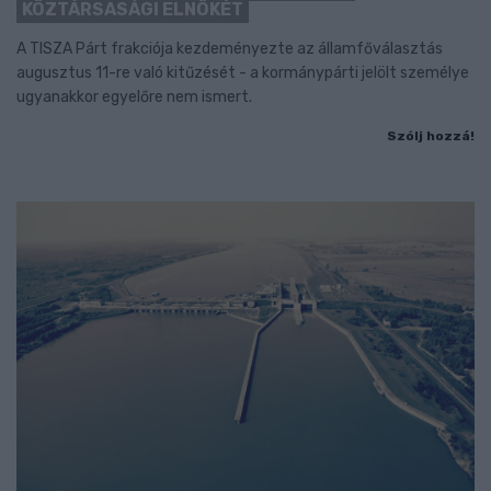
KÖZTÁRSASÁGI ELNÖKÉT
A TISZA Párt frakciója kezdeményezte az államfőválasztás
augusztus 11-re való kitűzését - a kormánypárti jelölt személye
ugyanakkor egyelőre nem ismert.
Szólj hozzá!