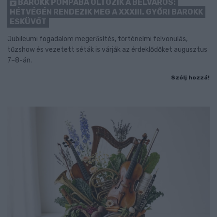
BAROKK POMPÁBA ÖLTÖZIK A BELVÁROS:
HÉTVÉGÉN RENDEZIK MEG A XXXIII. GYŐRI BAROKK
ESKÜVŐT
Jubileumi fogadalom megerősítés, történelmi felvonulás,
tűzshow és vezetett séták is várják az érdeklődőket augusztus
7–8-án.
Szólj hozzá!