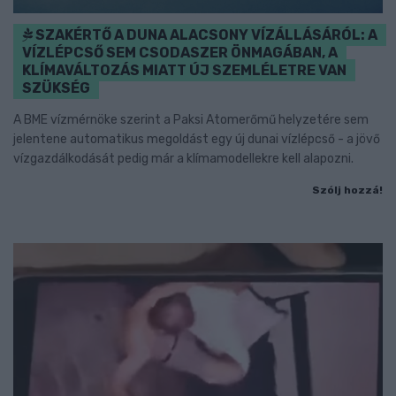
SZAKÉRTŐ A DUNA ALACSONY VÍZÁLLÁSÁRÓL: A
VÍZLÉPCSŐ SEM CSODASZER ÖNMAGÁBAN, A
KLÍMAVÁLTOZÁS MIATT ÚJ SZEMLÉLETRE VAN
SZÜKSÉG
A BME vízmérnöke szerint a Paksi Atomerőmű helyzetére sem
jelentene automatikus megoldást egy új dunai vízlépcső - a jövő
vízgazdálkodását pedig már a klímamodellekre kell alapozni.
Szólj hozzá!