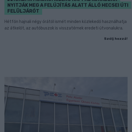
NYITJÁK MEG A FELÚJÍTÁS ALATT ÁLLÓ HECSEI ÚTI
FELÜLJÁRÓT
Hétfőn hajnali négy órától ismét minden közlekedő használhatja
az átkelőt, az autóbuszok is visszatérnek eredeti útvonalukra.
Szólj hozzá!