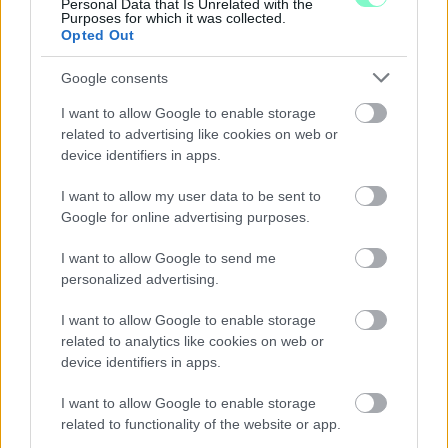
Personal Data that Is Unrelated with the
Purposes for which it was collected.
Opted Out
Google consents
I want to allow Google to enable storage
related to advertising like cookies on web or
device identifiers in apps.
I want to allow my user data to be sent to
Google for online advertising purposes.
I want to allow Google to send me
personalized advertising.
A BAROKK ÖSSZES ÁRNYALATA ÉS MÉG EGY SOR
I want to allow Google to enable storage
KIVÁLÓ PROGRAM VÁR MINDENKIT EZEN A HÉTVÉGÉN
related to analytics like cookies on web or
GYŐRBEN
device identifiers in apps.
Középpontban a hagyományőrzés, de lesz Pogány Induló és
I want to allow Google to enable storage
Majka koncert, jóga szeánsz, “borhajózás” és egy csomó minden
related to functionality of the website or app.
más.