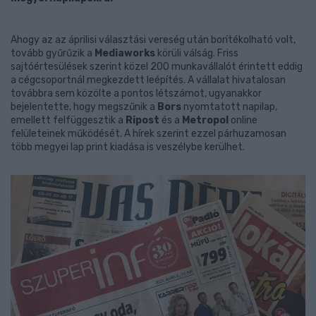
Ahogy az az áprilisi választási vereség után borítékolható volt,
tovább gyűrűzik a
Mediaworks
körüli válság. Friss
sajtóértesülések szerint közel 200 munkavállalót érintett eddig
a cégcsoportnál megkezdett leépítés. A vállalat hivatalosan
továbbra sem közölte a pontos létszámot, ugyanakkor
bejelentette, hogy megszűnik a
Bors
nyomtatott napilap,
emellett felfüggesztik a
Ripost
és a
Metropol
online
felületeinek működését. A hírek szerint ezzel párhuzamosan
több megyei lap print kiadása is veszélybe kerülhet.