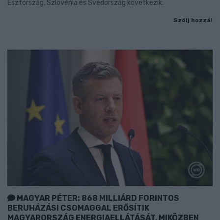
Észtország, Szlovénia és Svédország következik.
Szólj hozzá!
MAGYAR PÉTER: 868 MILLIÁRD FORINTOS
BERUHÁZÁSI CSOMAGGAL ERŐSÍTIK
MAGYARORSZÁG ENERGIAELLÁTÁSÁT, MIKÖZBEN