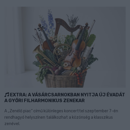
EXTRA: A VÁSÁRCSARNOKBAN NYITJA ÚJ ÉVADÁT
A GYŐRI FILHARMONIKUS ZENEKAR
A „Zenélő piac” című különleges koncerttel szeptember 7-én
rendhagyó helyszínen találkozhat a közönség a klasszikus
zenével.