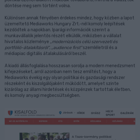
döntése meg sem történt volna.
Különösen annak fényében érdekes mindez, hogy közben a lapot
üzemeltető Mediaworks Hungary Zrt.-nél komoly leépítések
kezdődtek a napokban. Iparági információk szerint a
munkavállalók jelentős részét elküldik, miközben a vállalat
hivatalos közleménye
„modernizációs célú szervezeti és
portfólió-átalakításról”
,
„audience first”
szemléletről és a
médiapiac digitális átalakulásáról beszél.
A kiadó állásfoglalása hosszasan sorolja a modern menedzsment
kifejezéseket, arról azonban nem tesz említést, hogy a
Mediaworks évekig egy olyan politikai és gazdasági rendszer
részeként és kiszolgálójaként működött, amelyet szinte
kizárólag az állami hirdetések és közpénzek tartottak életben,
és komoly anyagi megbecsültségben.