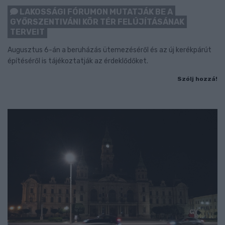
LAKOSSÁGI FÓRUMON MUTATJÁK BE A
GYŐRSZENTIVÁNI KÖR TÉR FELÚJÍTÁSÁNAK
TERVEIT
Augusztus 6-án a beruházás ütemezéséről és az új kerékpárút
építéséről is tájékoztatják az érdeklődőket.
Szólj hozzá!