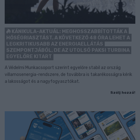
KÁNIKULA-AKTUÁL: MEGHOSSZABBÍTOTTÁK A
HŐSÉGRIASZTÁST, A KÖVETKEZŐ 48 ÓRA LEHET A
LEGKRITIKUSABB AZ ENERGIAELLÁTÁS
SZEMPONTJÁBÓL, DE AZ UTOLSÓ PAKSI TURBINA
EGYELŐRE KITART
A Védelmi Munkacsoport szerint egyelőre stabil az ország
villamosenergia-rendszere, de továbbra is takarékosságra kérik
a lakosságot és a nagyfogyasztókat.
Szólj hozzá!