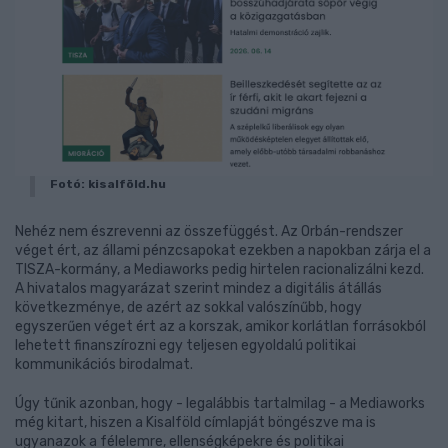
Fotó: kisalföld.hu
Nehéz nem észrevenni az összefüggést. Az Orbán-rendszer
véget ért, az állami pénzcsapokat ezekben a napokban zárja el a
TISZA-kormány, a Mediaworks pedig hirtelen racionalizálni kezd.
A hivatalos magyarázat szerint mindez a digitális átállás
következménye, de azért az sokkal valószínűbb, hogy
egyszerűen véget ért az a korszak, amikor korlátlan forrásokból
lehetett finanszírozni egy teljesen egyoldalú politikai
kommunikációs birodalmat.
Úgy tűnik azonban, hogy - legalábbis tartalmilag - a Mediaworks
még kitart, hiszen a Kisalföld címlapját böngészve ma is
ugyanazok a félelemre, ellenségképekre és politikai