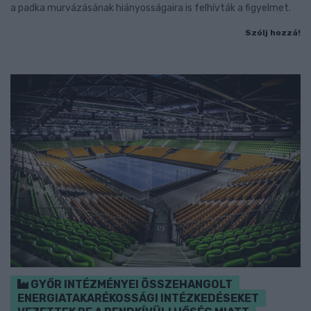
a padka murvázásának hiányosságaira is felhívták a figyelmet.
Szólj hozzá!
GYŐR INTÉZMÉNYEI ÖSSZEHANGOLT
ENERGIATAKARÉKOSSÁGI INTÉZKEDÉSEKET