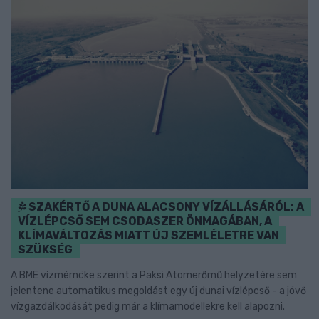
SZAKÉRTŐ A DUNA ALACSONY VÍZÁLLÁSÁRÓL: A
VÍZLÉPCSŐ SEM CSODASZER ÖNMAGÁBAN, A
KLÍMAVÁLTOZÁS MIATT ÚJ SZEMLÉLETRE VAN
SZÜKSÉG
A BME vízmérnöke szerint a Paksi Atomerőmű helyzetére sem
jelentene automatikus megoldást egy új dunai vízlépcső - a jövő
vízgazdálkodását pedig már a klímamodellekre kell alapozni.