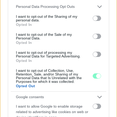
Please note that this website/app uses one or more Google
ÁTADJÁK A MEGÚJULT ERZSÉBET LIGETI
Personal Data Processing Opt Outs
services and may gather and store information including but
KRESZ-PARKOT GYŐRBEN – CSALÁDI
not limited to your visit or usage behaviour. You may click to
I want to opt-out of the Sharing of my
PROGRAMOKKAL ÜNNEPLIK A FELÚJÍTÁST
personal data.
grant or deny consent to Google and its third-party tags to
Opted In
Ügyességi versenyek, KRESZ-kvíz, ingyenes kerékpár- és e-
use your data for below specified purposes in below Google
rollerjelölés is várja a családokat augusztus 8-án.
consent section.
I want to opt-out of the Sale of my
Personal Data.
Szólj hozzá!
Opted In
I want to opt-out of processing my
Personal Data for Targeted Advertising.
Opted In
I want to opt-out of Collection, Use,
Retention, Sale, and/or Sharing of my
Personal Data that Is Unrelated with the
Purposes for which it was collected.
Opted Out
Google consents
I want to allow Google to enable storage
related to advertising like cookies on web or