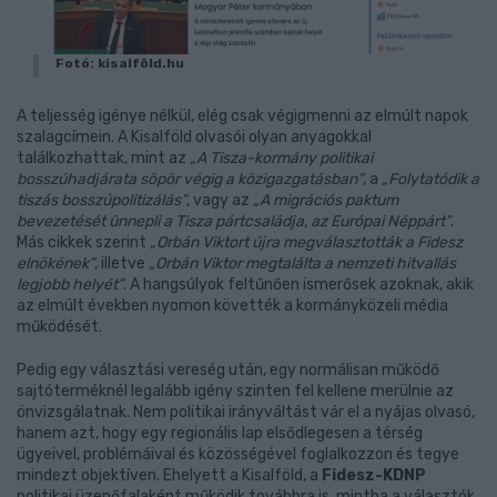
Fotó: kisalföld.hu
A teljesség igénye nélkül, elég csak végigmenni az elmúlt napok
szalagcímein. A Kisalföld olvasói olyan anyagokkal
találkozhattak, mint az
„A Tisza-kormány politikai
bosszúhadjárata söpör végig a közigazgatásban”
, a
„Folytatódik a
tiszás bosszúpolitizálás”
, vagy az
„A migrációs paktum
bevezetését ünnepli a Tisza pártcsaládja, az Európai Néppárt”
.
Más cikkek szerint
„Orbán Viktort újra megválasztották a Fidesz
elnökének”
, illetve
„Orbán Viktor megtalálta a nemzeti hitvallás
legjobb helyét”
. A hangsúlyok feltűnően ismerősek azoknak, akik
az elmúlt években nyomon követték a kormányközeli média
működését.
Pedig egy választási vereség után, egy normálisan működő
sajtóterméknél legalább igény szinten fel kellene merülnie az
önvizsgálatnak. Nem politikai irányváltást vár el a nyájas olvasó,
hanem azt, hogy egy regionális lap elsődlegesen a térség
ügyeivel, problémáival és közösségével foglalkozzon és tegye
mindezt objektíven. Ehelyett a Kisalföld, a
Fidesz-KDNP
politikai üzenőfalaként működik továbbra is, mintha a választók