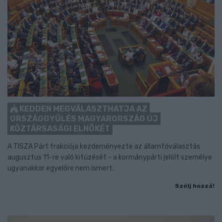
KEDDEN MEGVÁLASZTHATJA AZ
ORSZÁGGYŰLÉS MAGYARORSZÁG ÚJ
KÖZTÁRSASÁGI ELNÖKÉT
A TISZA Párt frakciója kezdeményezte az államfőválasztás
augusztus 11-re való kitűzését - a kormánypárti jelölt személye
ugyanakkor egyelőre nem ismert.
Szólj hozzá!