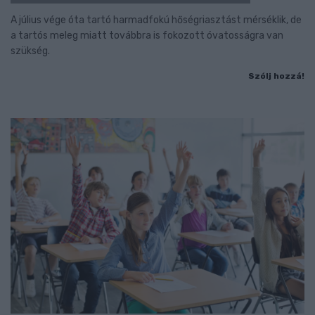
A július vége óta tartó harmadfokú hőségriasztást mérséklik, de
a tartós meleg miatt továbbra is fokozott óvatosságra van
szükség.
Szólj hozzá!