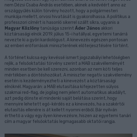
nem Dézsi Csaba András esetében, akinek a kedvéért anno az
országgyűlés külön törvény hozott, hogy a polgármesteri
munkája mellett, orvosi hivatását is gyakorolhassa. A politikus a
professzori címért is hasonló sikerrel szállt síkra, ugyanis a
Magyar Közlöny
tanúsága szerint
Áder János
akkori
köztársasági elnök 2019. július 15-i hatállyal, egyetemi tanárrá
nevezte ki a győri kardiológust. A kinevezés egészen pontosan
az emberi erőforrások miniszterének előterjesztésére történt.
A történet kulcsa egy kevéssé ismert jogszabályi lehetőségben
rejlik, a felsőoktatási törvény szerint a MAB szakvéleményét
minden esetben be kell szerezni, azonban az nem köti teljes
mértékben a döntéshozókat. A miniszter negatív szakvélemény
esetén is kezdeményezheti a kinevezést a köztársasági
elnöknél. Magyarán: a MAB elutasítása kifejezetten súlyos
szakmai red-flag, de jogilag nem jelent automatikus akadályt,
azt pedig dönste el mindenki saját belátása szerint, hogy
mennyire lehetett egó-kérdés ez a kinevezés, ha a szakértői
elutasítás ellenére is át kellett nyomni erőből. Bár nyilván
érthető a vágy egy ilyen kinevezésre, hiszen az egyetemi tanári
cím a magyar felsőoktatás legmagasabb oktatói rangja.