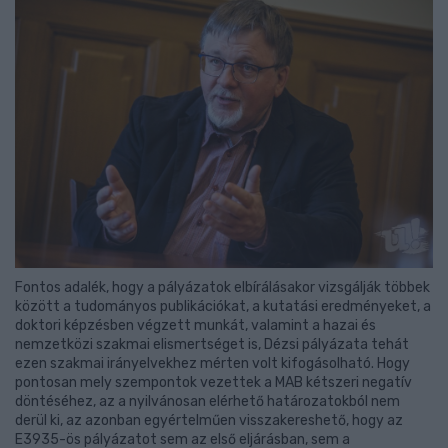
Fontos adalék, hogy a pályázatok elbírálásakor vizsgálják többek
között a tudományos publikációkat, a kutatási eredményeket, a
doktori képzésben végzett munkát, valamint a hazai és
nemzetközi szakmai elismertséget is, Dézsi pályázata tehát
ezen szakmai irányelvekhez mérten volt kifogásolható. Hogy
pontosan mely szempontok vezettek a MAB kétszeri negatív
döntéséhez, az a nyilvánosan elérhető határozatokból nem
derül ki, az azonban egyértelműen visszakereshető, hogy az
E3935-ös pályázatot sem az első eljárásban, sem a