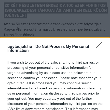
KÉT RÉSZLETBEN ÉRKEZIK A 100 EZER FORINTOS
ISKOLAKEZDÉSI TÁMOGATÁS, AMIT NEM KELL KÜLÖN
IGÉNYELNI
Az első 50 ezer forintot még a tanévkezdés előtt folyósítja a
Magyar Államkincstár, a második részlet novemberben, utalvány
formájában érkezik.
1 hozzászólás
ugytudjuk.hu -
Do Not Process My Personal
Information
If you wish to opt-out of the sale, sharing to third parties, or
processing of your personal or sensitive information for
targeted advertising by us, please use the below opt-out
section to confirm your selection. Please note that after your
opt-out request is processed you may continue seeing
interest-based ads based on personal information utilized by
us or personal information disclosed to third parties prior to
your opt-out. You may separately opt-out of the further
disclosure of your personal information by third parties on the
IAB’s list of downstream participants. This information may