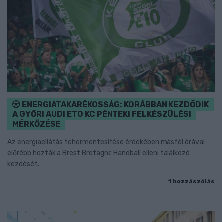
ENERGIATAKARÉKOSSÁG: KORÁBBAN KEZDŐDIK
A GYŐRI AUDI ETO KC PÉNTEKI FELKÉSZÜLÉSI
MÉRKŐZÉSE
Az energiaellátás tehermentesítése érdekében másfél órával
előrébb hozták a Brest Bretagne Handball elleni találkozó
kezdését.
1 hozzászólás