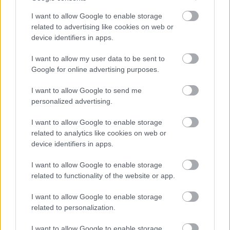
I want to allow Google to enable storage
related to advertising like cookies on web or
device identifiers in apps.
ÖRÖMHÍR: TÍZ ÉVE NEM VOLT ILYEN ALACSONY AZ
INFLÁCIÓ MAGYARORSZÁGON
I want to allow my user data to be sent to
Google for online advertising purposes.
Júliusban mindössze 1,2 százalékkal emelkedtek éves
összevetésben a fogyasztói árak, miközben az élelmiszerek ára
I want to allow Google to send me
már csökkent.
personalized advertising.
Szólj hozzá!
I want to allow Google to enable storage
related to analytics like cookies on web or
device identifiers in apps.
I want to allow Google to enable storage
related to functionality of the website or app.
I want to allow Google to enable storage
related to personalization.
I want to allow Google to enable storage