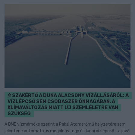
SZAKÉRTŐ A DUNA ALACSONY VÍZÁLLÁSÁRÓL: A
VÍZLÉPCSŐ SEM CSODASZER ÖNMAGÁBAN, A
KLÍMAVÁLTOZÁS MIATT ÚJ SZEMLÉLETRE VAN
SZÜKSÉG
A BME vízmérnöke szerint a Paksi Atomerőmű helyzetére sem
jelentene automatikus megoldást egy új dunai vízlépcső - a jövő