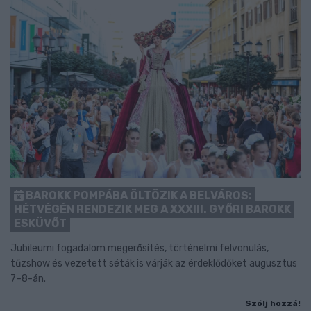
BAROKK POMPÁBA ÖLTÖZIK A BELVÁROS:
HÉTVÉGÉN RENDEZIK MEG A XXXIII. GYŐRI BAROKK
ESKÜVŐT
Jubileumi fogadalom megerősítés, történelmi felvonulás,
tűzshow és vezetett séták is várják az érdeklődőket augusztus
7–8-án.
Szólj hozzá!