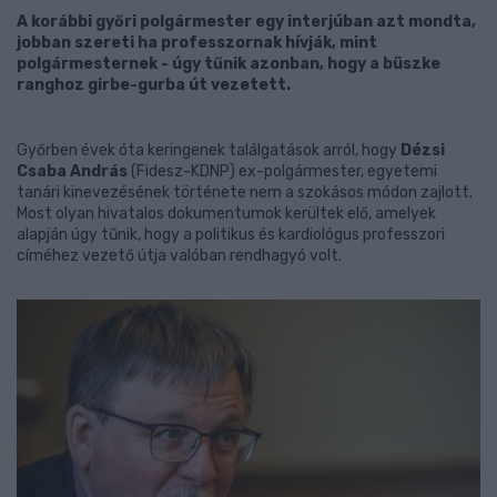
A korábbi győri polgármester egy interjúban azt mondta,
jobban szereti ha professzornak hívják, mint
polgármesternek - úgy tűnik azonban, hogy a büszke
ranghoz girbe-gurba út vezetett.
Győrben évek óta keringenek találgatások arról, hogy
Dézsi
Csaba András
(Fidesz-KDNP) ex-polgármester, egyetemi
tanári kinevezésének története nem a szokásos módon zajlott.
Most olyan hivatalos dokumentumok kerültek elő, amelyek
alapján úgy tűnik, hogy a politikus és kardiológus professzori
címéhez vezető útja valóban rendhagyó volt.