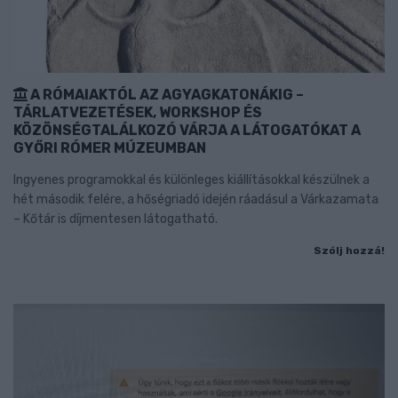
A RÓMAIAKTÓL AZ AGYAGKATONÁKIG –
TÁRLATVEZETÉSEK, WORKSHOP ÉS
KÖZÖNSÉGTALÁLKOZÓ VÁRJA A LÁTOGATÓKAT A
GYŐRI RÓMER MÚZEUMBAN
Ingyenes programokkal és különleges kiállításokkal készülnek a
hét második felére, a hőségriadó idején ráadásul a Várkazamata
– Kőtár is díjmentesen látogatható.
Szólj hozzá!