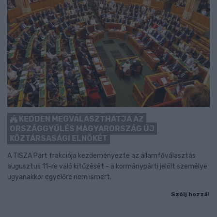
KEDDEN MEGVÁLASZTHATJA AZ
ORSZÁGGYŰLÉS MAGYARORSZÁG ÚJ
KÖZTÁRSASÁGI ELNÖKÉT
A TISZA Párt frakciója kezdeményezte az államfőválasztás
augusztus 11-re való kitűzését - a kormánypárti jelölt személye
ugyanakkor egyelőre nem ismert.
Szólj hozzá!