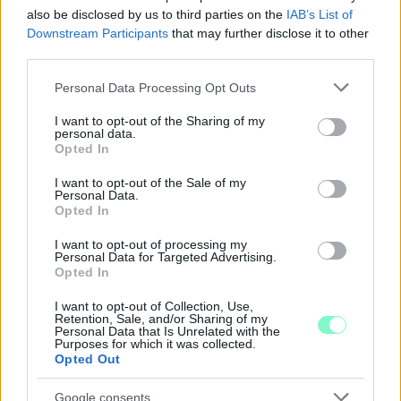
also be disclosed by us to third parties on the
IAB’s List of
Downstream Participants
that may further disclose it to other
third parties.
PIKNIK ITALOK: ÍZEK ÉS ÉLMÉNYEK A SZABADBAN
Please note that this website/app uses one or more Google
Personal Data Processing Opt Outs
services and may gather and store information including but
Ahogy tavaszodik és a nap egyre tovább marad velünk, sokaknak
not limited to your visit or usage behaviour. You may click to
I want to opt-out of the Sharing of my
personal data.
támad kedve kirándulni a természetbe.
grant or deny consent to Google and its third-party tags to
Opted In
use your data for below specified purposes in below Google
Szólj hozzá!
consent section.
I want to opt-out of the Sale of my
Personal Data.
Opted In
I want to opt-out of processing my
Personal Data for Targeted Advertising.
Opted In
I want to opt-out of Collection, Use,
Retention, Sale, and/or Sharing of my
Personal Data that Is Unrelated with the
Purposes for which it was collected.
Opted Out
Google consents