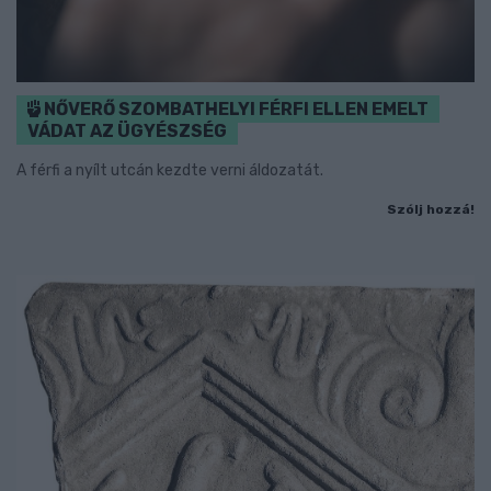
NŐVERŐ SZOMBATHELYI FÉRFI ELLEN EMELT
VÁDAT AZ ÜGYÉSZSÉG
A férfi a nyílt utcán kezdte verni áldozatát.
Szólj hozzá!