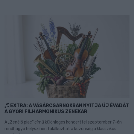
EXTRA: A VÁSÁRCSARNOKBAN NYITJA ÚJ ÉVADÁT
A GYŐRI FILHARMONIKUS ZENEKAR
A „Zenélő piac” című különleges koncerttel szeptember 7-én
rendhagyó helyszínen találkozhat a közönség a klasszikus