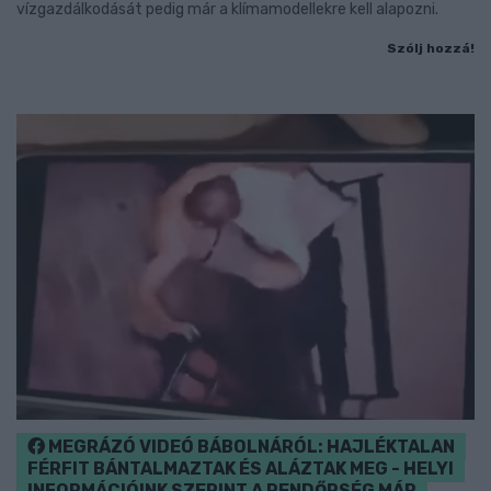
vízgazdálkodását pedig már a klímamodellekre kell alapozni.
Szólj hozzá!
MEGRÁZÓ VIDEÓ BÁBOLNÁRÓL: HAJLÉKTALAN
FÉRFIT BÁNTALMAZTAK ÉS ALÁZTAK MEG - HELYI
INFORMÁCIÓINK SZERINT A RENDŐRSÉG MÁR