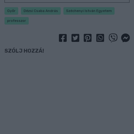
Győr
Dézsi Csaba András
Széchenyi István Egyetem
professzor
SZÓLJ HOZZÁ!