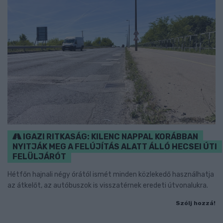
IGAZI RITKASÁG: KILENC NAPPAL KORÁBBAN
NYITJÁK MEG A FELÚJÍTÁS ALATT ÁLLÓ HECSEI ÚTI
FELÜLJÁRÓT
Hétfőn hajnali négy órától ismét minden közlekedő használhatja
az átkelőt, az autóbuszok is visszatérnek eredeti útvonalukra.
Szólj hozzá!