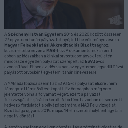
A
Széchenyi István Egyetem
2016 és 2020 között összesen
27 egyetemi tanári pályázatot nyújtott be véleményezésre a
Magyar Felsőoktatási Akkreditációs Bizottság
hoz,
közismertebb nevén a
MAB
-hoz. A dokumentumok szerint
ebben az időszakban a klinikai orvostudományok területén
mindössze egyetlen pályázat szerepelt, az
E3935
-ös
azonosítóval. Ebben az időszakban az egyetemen egyedül Dézsi
pályázott orvosként egyetemi tanári kinevezésre.
A MAB adatbázisa szerint az E3935-ös pályázat elsőre „nem
támogatott” minősítést kapott. Ez önmagában még nem
jelentette volna a folyamat végét, ezért a pályázat
felülvizsgálati eljárásba került. A történet azonban itt sem vett
kedvező fordulatot a pályázó számára, a MAB Felülvizsgálati
Bizottsága ugyanis 2019. május 14-én szintén helybenhagyta a
negatív döntést.
A legtöbb esetben egy ilyen döntés után a történet véget ér, de