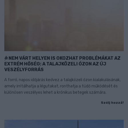
NEM VÁRT HELYEN IS OKOZHAT PROBLÉMÁKAT AZ
EXTRÉM HŐSÉG: A TALAJKÖZELI ÓZON AZ ÚJ
VESZÉLYFORRÁS
A forró, napos időjárás kedvez a talajközeli ózon kialakulásának,
amely irritálhatja a légutakat, ronthatja a tüdő működését és
különösen veszélyes lehet a krónikus betegek számára.
Szólj hozzá!