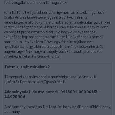
felülvizsgálat során nem támogatták.
Ez a történet végeredményben így nem arról szól, hogy Dézsi
Csaba András kinevezése jogszerű volt-e, hiszen a
rendelkezésre álló dokumentumok alapján a delegálás törvényes
keretek között történt. A kérdés sokkal inkább az, hogy miként
válhatott professzorrá valaki úgy, hogy a kinevezéshez
szükséges legfontosabb szakmai testület kétszer is nemet
mondott a pályázatára. Dézsi egy friss interjúban azt
nyilatkozta, hogy sikereit a csapatmunkának köszönheti, és
nagyon úgy tűnik, hogy a mégoly büszkén viselt professzori
címéhez is kellett a team-munka.
Tetszik, amit csinálunk?
Támogasd adományoddal a munkánkat segítő Nemzeti
Újságírók Demokratikus Egyesületét!
Adományodat ide utalhatod: 10918001-00000113-
44920004.
A közlemény rovatban tüntesd fel, hogy az általad küldött pénz
adomány.