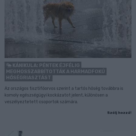
KÁNIKULA: PÉNTEK ÉJFÉLIG
MEGHOSSZABBÍTOTTÁK A HARMADFOKÚ
HŐSÉGRIASZTÁST
Az országos tisztifőorvos szerint a tartós hőség továbbra is
komoly egészségügyi kockázatot jelent, különösen a
veszélyeztetett csoportok számára.
Szólj hozzá!