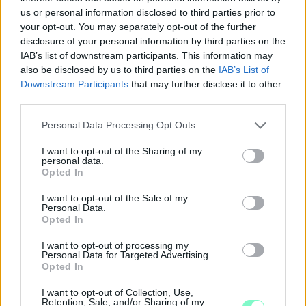
Augusztus 6-án a beruházás ütemezéséről és az új kerékpárút
us or personal information disclosed to third parties prior to
építéséről is tájékoztatják az érdeklődőket.
your opt-out. You may separately opt-out of the further
disclosure of your personal information by third parties on the
Szólj hozzá!
IAB’s list of downstream participants. This information may
also be disclosed by us to third parties on the
IAB’s List of
Downstream Participants
that may further disclose it to other
third parties.
Please note that this website/app uses one or more Google
Personal Data Processing Opt Outs
services and may gather and store information including but
not limited to your visit or usage behaviour. You may click to
I want to opt-out of the Sharing of my
personal data.
grant or deny consent to Google and its third-party tags to
Opted In
use your data for below specified purposes in below Google
consent section.
I want to opt-out of the Sale of my
Personal Data.
Opted In
I want to opt-out of processing my
Personal Data for Targeted Advertising.
Opted In
A NAPOKBAN BEFEJEZŐDIK A GYŐRI
I want to opt-out of Collection, Use,
Retention, Sale, and/or Sharing of my
DÍSZKIVILÁGÍTÁS LEKAPCSOLÁSA