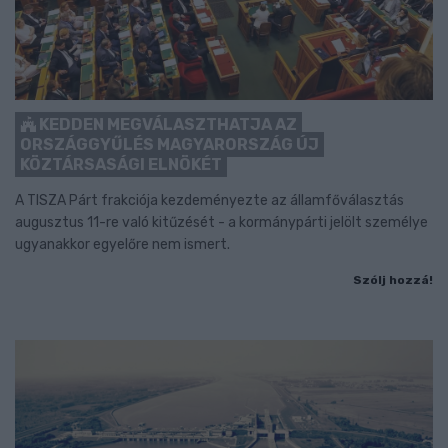
KEDDEN MEGVÁLASZTHATJA AZ
ORSZÁGGYŰLÉS MAGYARORSZÁG ÚJ
KÖZTÁRSASÁGI ELNÖKÉT
A TISZA Párt frakciója kezdeményezte az államfőválasztás
augusztus 11-re való kitűzését - a kormánypárti jelölt személye
ugyanakkor egyelőre nem ismert.
Szólj hozzá!