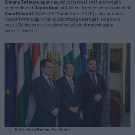
Kimura Tetsuya
japán nagykövet is részt vett a hétvégén
megrendezett
Japán Nap
on Győrben. A rendezvény alkalmából
Kósa Roland
(TSZV–LMP–Momentum–MSZP) alpolgármester
köszöntötte a diplomáciai küldöttség vezetőjét, aki a város
egyik különleges civil kezdeményezésének meghívására
érkezett Győrbe.
Fotó: Kósa Roland Facebook