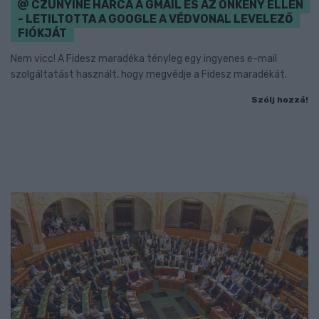
CZUNYINÉ HARCA A GMAIL ÉS AZ ÖNKÉNY ELLEN
- LETILTOTTA A GOOGLE A VÉDVONAL LEVELEZŐ
FIÓKJÁT
Nem vicc! A Fidesz maradéka tényleg egy ingyenes e-mail
szolgáltatást használt, hogy megvédje a Fidesz maradékát.
Szólj hozzá!