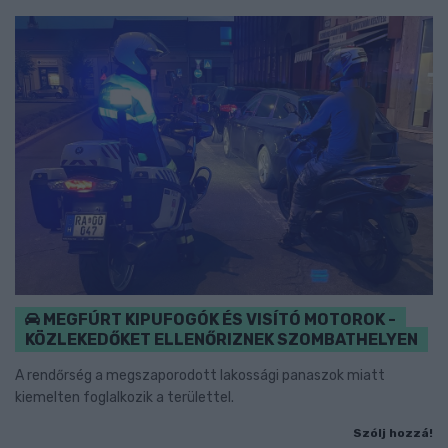
MEGFÚRT KIPUFOGÓK ÉS VISÍTÓ MOTOROK -
KÖZLEKEDŐKET ELLENŐRIZNEK SZOMBATHELYEN
A rendőrség a megszaporodott lakossági panaszok miatt
kiemelten foglalkozik a területtel.
Szólj hozzá!