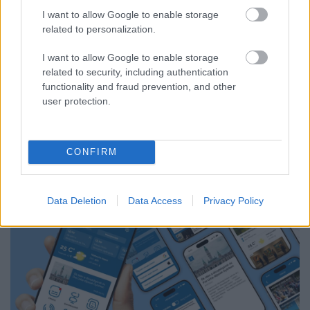
KÁNIKULA-AKTUÁL: MEGHOSSZABBÍTOTTÁK A
I want to allow Google to enable storage
HŐSÉGRIASZTÁST, A KÖVETKEZŐ 48 ÓRA LEHET A
related to personalization.
LEGKRITIKUSABB AZ ENERGIAELLÁTÁS
SZEMPONTJÁBÓL, DE AZ UTOLSÓ PAKSI TURBINA
I want to allow Google to enable storage
EGYELŐRE KITART
related to security, including authentication
A Védelmi Munkacsoport szerint egyelőre stabil az ország
functionality and fraud prevention, and other
villamosenergia-rendszere, de továbbra is takarékosságra kérik
user protection.
a lakosságot és a nagyfogyasztókat.
Szólj hozzá!
CONFIRM
Data Deletion
Data Access
Privacy Policy