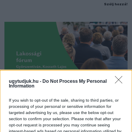
Szólj hozzá!
ugytudjuk.hu -
Do Not Process My Personal
Information
If you wish to opt-out of the sale, sharing to third parties, or
processing of your personal or sensitive information for
LAKOSSÁGI FÓRUMON MUTATJÁK BE A
targeted advertising by us, please use the below opt-out
GYŐRSZENTIVÁNI KÖR TÉR FELÚJÍTÁSÁNAK
section to confirm your selection. Please note that after your
TERVEIT
opt-out request is processed you may continue seeing
interest-based ads based on personal information utilized by