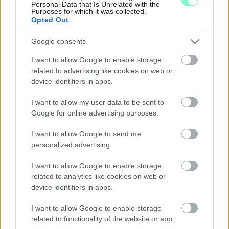
Personal Data that Is Unrelated with the
Purposes for which it was collected.
A város 77 helyszínén zajlik a munkavégzés, a Győr Projekt
Opted Out
kezelésében lévő épületek egy részét is érinti az intézkedés.
Google consents
Szólj hozzá!
I want to allow Google to enable storage
related to advertising like cookies on web or
device identifiers in apps.
I want to allow my user data to be sent to
Google for online advertising purposes.
I want to allow Google to send me
personalized advertising.
I want to allow Google to enable storage
related to analytics like cookies on web or
device identifiers in apps.
I want to allow Google to enable storage
related to functionality of the website or app.