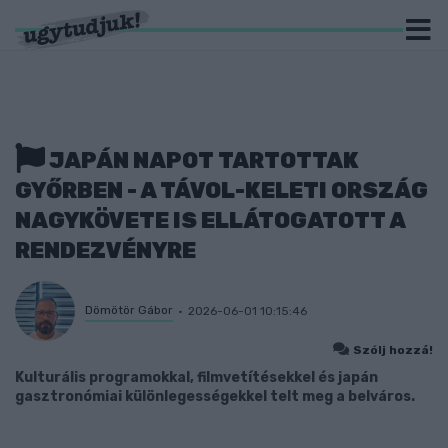
JAPÁN NAPOT TARTOTTAK
GYŐRBEN - A TÁVOL-KELETI ORSZÁG
NAGYKÖVETE IS ELLÁTOGATOTT A
RENDEZVÉNYRE
Dömötör Gábor
2026-06-01 10:15:46
Szólj hozzá!
Kulturális programokkal, filmvetítésekkel és japán
gasztronómiai különlegességekkel telt meg a belváros.