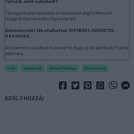
Tetszik, amit csinálunk?
Támogasd adományoddal a munkánkat segítő Nemzeti
Újságírók Demokratikus Egyesületét!
Adományodat ide utalhatod: 10918001-00000113-
44920004.
A közlemény rovatban tüntesd fel, hogy az általad küldött pénz
adomány.
Győr
Japán nap
Kimura Tetsuya
Kósa Roland
SZÓLJ HOZZÁ!