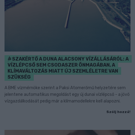
SZAKÉRTŐ A DUNA ALACSONY VÍZÁLLÁSÁRÓL: A
VÍZLÉPCSŐ SEM CSODASZER ÖNMAGÁBAN, A
KLÍMAVÁLTOZÁS MIATT ÚJ SZEMLÉLETRE VAN
SZÜKSÉG
A BME vízmérnöke szerint a Paksi Atomerőmű helyzetére sem
jelentene automatikus megoldást egy új dunai vízlépcső - a jövő
vízgazdálkodását pedig már a klímamodellekre kell alapozni.
Szólj hozzá!