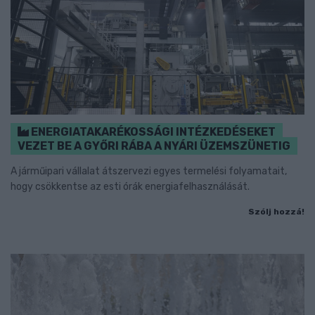
ENERGIATAKARÉKOSSÁGI INTÉZKEDÉSEKET
VEZET BE A GYŐRI RÁBA A NYÁRI ÜZEMSZÜNETIG
A járműipari vállalat átszervezi egyes termelési folyamatait,
hogy csökkentse az esti órák energiafelhasználását.
Szólj hozzá!