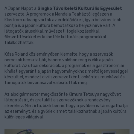
A Japán Napot a
Gingko Távolkeleti Kulturális Egyesület
szervezte. A programok a Mandala Teaháztól egészen a
Klastrom udvarig várták az érdeklődőket, így a belváros több
pontja is a japán kultúra bemutatkozó helyszínévé vált. A
látogatók árusokkal, művészeti foglalkozásokkal,
filmvetítésekkel és különféle kulturális programokkal
találkozhattak.
Kósa Roland közleményében kiemelte, hogy a szervezők
nemcsak bemutatják, hanem valóban meg is élik a japán
kultúrát. Az utcai dekorációk, a programok és a gasztronómiai
kínálat egyaránt a japán hagyományokhoz méltó igényességgel
készült el, mindezt civil szervezetként, önkéntes munkával és
támogatók bevonásával valósították meg.
Az alpolgármester megköszönte Kimura Tetsuya nagykövet
látogatását, és gratulált a szervezőknek a rendezvény
sikeréhez. Mint írta, bízik benne, hogy a jövőben is támogathatja
az eseményt, és a győriek ismét találkozhatnak a japán kultúra
különleges világával.