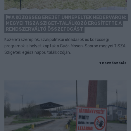
A KÖZÖSSÉG EREJÉT ÜNNEPELTÉK HÉDERVÁRON:
MEGYEI TISZA SZIGET-TALÁLKOZÓ ERŐSÍTETTE A
RENDSZERVÁLTÓ ÖSSZEFOGÁST
Közéleti szereplők, szakpolitikai előadások és közösségi
programok is helyet kaptak a Győr-Moson-Sopron megyei TISZA
Szigetek egész napos találkozóján.
1 hozzászólás