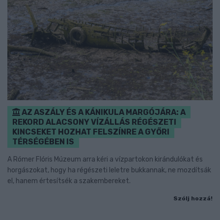
AZ ASZÁLY ÉS A KÁNIKULA MARGÓJÁRA: A
REKORD ALACSONY VÍZÁLLÁS RÉGÉSZETI
KINCSEKET HOZHAT FELSZÍNRE A GYŐRI
TÉRSÉGÉBEN IS
A Rómer Flóris Múzeum arra kéri a vízpartokon kirándulókat és
horgászokat, hogy ha régészeti leletre bukkannak, ne mozdítsák
el, hanem értesítsék a szakembereket.
Szólj hozzá!