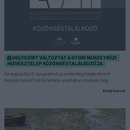
HELYSZÍNT VÁLTOZTAT A GYŐRI NEMZETKÖZI
MŰVÉSZTELEP KÖZÖNSÉGTALÁLKOZÓJA
Az augusztus 5-i programot az eredetileg meghirdetett
helyszín helyett az Esterházy-palotában rendezik meg.
Szólj hozzá!