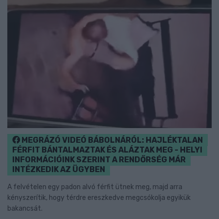
MEGRÁZÓ VIDEÓ BÁBOLNÁRÓL: HAJLÉKTALAN
FÉRFIT BÁNTALMAZTAK ÉS ALÁZTAK MEG - HELYI
INFORMÁCIÓINK SZERINT A RENDŐRSÉG MÁR
INTÉZKEDIK AZ ÜGYBEN
A felvételen egy padon alvó férfit ütnek meg, majd arra
kényszerítik, hogy térdre ereszkedve megcsókolja egyikük
bakancsát.