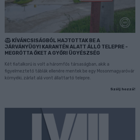
KÍVÁNCSISÁGBÓL HAJTOTTAK BE A
JÁRVÁNYÜGYI KARANTÉN ALATT ÁLLÓ TELEPRE -
MEGRÓTTA ŐKET A GYŐRI ÜGYÉSZSÉG
Két fiatalkorú is volt a háromfős társaságban, akik a
figyelmeztető táblák ellenére mentek be egy Mosonmagyaróvár
környéki, zárlat alá vont állattartó telepre.
Szólj hozzá!