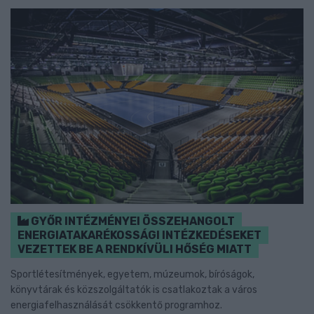
GYŐR INTÉZMÉNYEI ÖSSZEHANGOLT
ENERGIATAKARÉKOSSÁGI INTÉZKEDÉSEKET
VEZETTEK BE A RENDKÍVÜLI HŐSÉG MIATT
Sportlétesítmények, egyetem, múzeumok, bíróságok,
könyvtárak és közszolgáltatók is csatlakoztak a város
energiafelhasználását csökkentő programhoz.