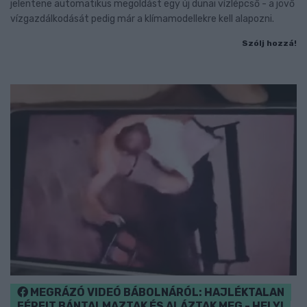
jelentene automatikus megoldást egy új dunai vízlépcső - a jövő
vízgazdálkodását pedig már a klímamodellekre kell alapozni.
Szólj hozzá!
MEGRÁZÓ VIDEÓ BÁBOLNÁRÓL: HAJLÉKTALAN
FÉRFIT BÁNTALMAZTAK ÉS ALÁZTAK MEG - HELYI