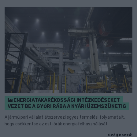
ENERGIATAKARÉKOSSÁGI INTÉZKEDÉSEKET
VEZET BE A GYŐRI RÁBA A NYÁRI ÜZEMSZÜNETIG
A járműipari vállalat átszervezi egyes termelési folyamatait,
hogy csökkentse az esti órák energiafelhasználását.
Szólj hozzá!