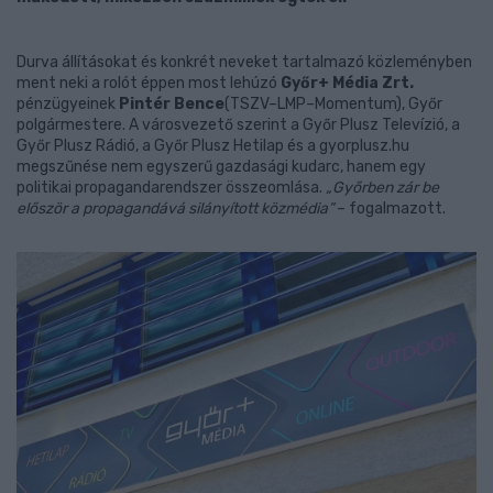
Durva állításokat és konkrét neveket tartalmazó közleményben
ment neki a rolót éppen most lehúzó
Győr+ Média Zrt.
pénzügyeinek
Pintér Bence
(TSZV–LMP–Momentum), Győr
polgármestere. A városvezető szerint a Győr Plusz Televízió, a
Győr Plusz Rádió, a Győr Plusz Hetilap és a gyorplusz.hu
megszűnése nem egyszerű gazdasági kudarc, hanem egy
politikai propagandarendszer összeomlása.
„Győrben zár be
először a propagandává silányított közmédia”
– fogalmazott.