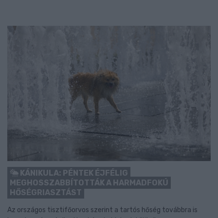
KÁNIKULA: PÉNTEK ÉJFÉLIG
MEGHOSSZABBÍTOTTÁK A HARMADFOKÚ
HŐSÉGRIASZTÁST
Az országos tisztifőorvos szerint a tartós hőség továbbra is