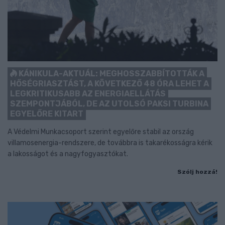
KÁNIKULA-AKTUÁL: MEGHOSSZABBÍTOTTÁK A
HŐSÉGRIASZTÁST, A KÖVETKEZŐ 48 ÓRA LEHET A
LEGKRITIKUSABB AZ ENERGIAELLÁTÁS
SZEMPONTJÁBÓL, DE AZ UTOLSÓ PAKSI TURBINA
EGYELŐRE KITART
A Védelmi Munkacsoport szerint egyelőre stabil az ország
villamosenergia-rendszere, de továbbra is takarékosságra kérik
a lakosságot és a nagyfogyasztókat.
Szólj hozzá!