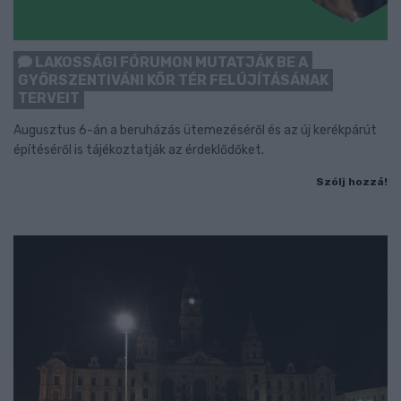
LAKOSSÁGI FÓRUMON MUTATJÁK BE A
GYŐRSZENTIVÁNI KÖR TÉR FELÚJÍTÁSÁNAK
TERVEIT
Augusztus 6-án a beruházás ütemezéséről és az új kerékpárút
építéséről is tájékoztatják az érdeklődőket.
Szólj hozzá!