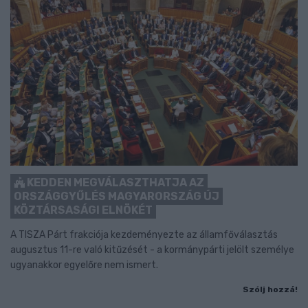
KEDDEN MEGVÁLASZTHATJA AZ
ORSZÁGGYŰLÉS MAGYARORSZÁG ÚJ
KÖZTÁRSASÁGI ELNÖKÉT
A TISZA Párt frakciója kezdeményezte az államfőválasztás
augusztus 11-re való kitűzését - a kormánypárti jelölt személye
ugyanakkor egyelőre nem ismert.
Szólj hozzá!