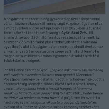
A polgármester szerint a cég gyakorlatilag fizetésképtelenné
vált, miközben elképesztő mennyiségű közpénzt égettek el az
elmúlt években. Pintér azt írja, hogy csak 2025-ben 335 millió
forint kölcsönt kapott a médiacég a
Győr-Szol Zrt.
-tól,
emellett további 330 millió forintos veszteséget termelt. Ez
összesen 665 millió forint plusz terhet jelentett a városnak
egyetlen év alatt. A polgármester szerint az elmúlt években az
önkormányzati támogatások összege az 1 milliárd forintot is
meghaladta, miközben a város ingyenesen átadott hirdetési
felületeket is a cégnek.
Pintér Bence szerint a Győr+
„papíron önkormányzati médiacég
volt, valójában azonban fideszes propagandát közvetített”
.
Posztjában kemény példákat is hozott arra, hogyan működött a
szerkesztőség. Kiemelte többek között azt a címet, amely
szerint
„Nyugalomra intett a feszült hangulatú fórumon a
rendkívül higgadt Lázár János”
, míg róla azt írták:
„Pintér Bence
ezúttal rövid pórázon tartotta híveit”
. A polgármester szerint a
médiacég szakmaisága
„a rákosista propagandát idézte”
, és
éveken át a Fidesz helyi politikusainak kampányeszközeként