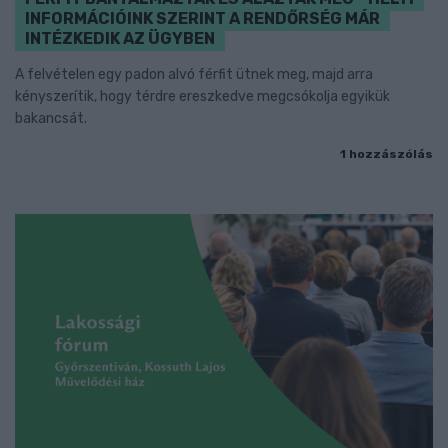
INFORMÁCIÓINK SZERINT A RENDŐRSÉG MÁR
INTÉZKEDIK AZ ÜGYBEN
A felvételen egy padon alvó férfit ütnek meg, majd arra
kényszerítik, hogy térdre ereszkedve megcsókolja egyikük
bakancsát.
1 hozzászólás