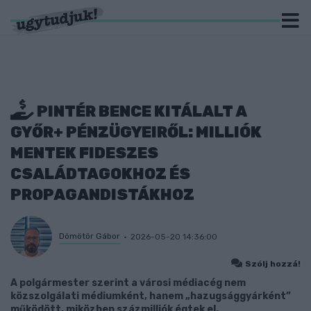
PINTÉR BENCE KITÁLALT A
GYŐR+ PÉNZÜGYEIRŐL: MILLIÓK
MENTEK FIDESZES
CSALÁDTAGOKHOZ ÉS
PROPAGANDISTÁKHOZ
Dömötör Gábor
2026-05-20 14:36:00
Szólj hozzá!
A polgármester szerint a városi médiacég nem
közszolgálati médiumként, hanem „hazugsággyárként”
működött, miközben százmilliók égtek el.