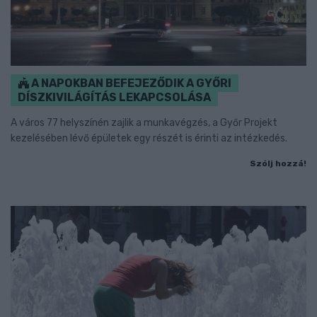
A NAPOKBAN BEFEJEZŐDIK A GYŐRI
DÍSZKIVILÁGÍTÁS LEKAPCSOLÁSA
A város 77 helyszínén zajlik a munkavégzés, a Győr Projekt
kezelésében lévő épületek egy részét is érinti az intézkedés.
Szólj hozzá!