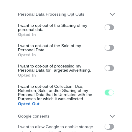
third parties.
Please note that this website/app uses one or more Google
Personal Data Processing Opt Outs
services and may gather and store information including but
ÁTADJÁK A MEGÚJULT ERZSÉBET LIGETI
not limited to your visit or usage behaviour. You may click to
I want to opt-out of the Sharing of my
KRESZ-PARKOT GYŐRBEN – CSALÁDI
personal data.
grant or deny consent to Google and its third-party tags to
PROGRAMOKKAL ÜNNEPLIK A FELÚJÍTÁST
Opted In
use your data for below specified purposes in below Google
Ügyességi versenyek, KRESZ-kvíz, ingyenes kerékpár- és e-
consent section.
I want to opt-out of the Sale of my
rollerjelölés is várja a családokat augusztus 8-án.
Personal Data.
Opted In
Szólj hozzá!
I want to opt-out of processing my
Personal Data for Targeted Advertising.
Opted In
I want to opt-out of Collection, Use,
Retention, Sale, and/or Sharing of my
Personal Data that Is Unrelated with the
Purposes for which it was collected.
Opted Out
Google consents
I want to allow Google to enable storage