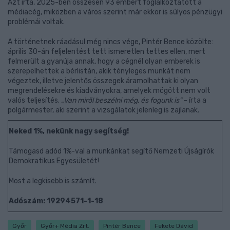
Azt írta, 2025-ben összesen 93 embert foglalkoztatott a
médiacég, miközben a város szerint már ekkor is súlyos pénzügyi
problémái voltak.
A történetnek ráadásul még nincs vége, Pintér Bence közölte:
április 30-án feljelentést tett ismeretlen tettes ellen, mert
felmerült a gyanúja annak, hogy a cégnél olyan emberek is
szerepelhettek a bérlistán, akik tényleges munkát nem
végeztek, illetve jelentős összegek áramolhattak ki olyan
megrendelésekre és kiadványokra, amelyek mögött nem volt
valós teljesítés.
„Van miről beszélni még, és fogunk is”
– írta a
polgármester, aki szerint a vizsgálatok jelenleg is zajlanak.
Neked 1%, nekünk nagy segítség!
Támogasd adód 1%-val a munkánkat segítő Nemzeti Újságírók
Demokratikus Egyesületét!
Most a legkisebb is számít.
Adószám: 19294571-1-18
Győr
Győr+ Média Zrt.
Pintér Bence
Fekete Dávid