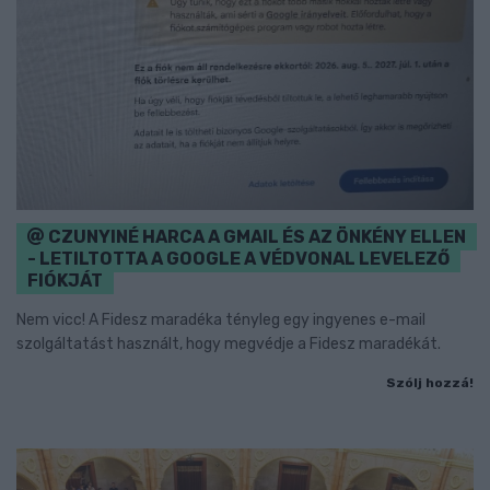
CZUNYINÉ HARCA A GMAIL ÉS AZ ÖNKÉNY ELLEN
- LETILTOTTA A GOOGLE A VÉDVONAL LEVELEZŐ
FIÓKJÁT
Nem vicc! A Fidesz maradéka tényleg egy ingyenes e-mail
szolgáltatást használt, hogy megvédje a Fidesz maradékát.
Szólj hozzá!