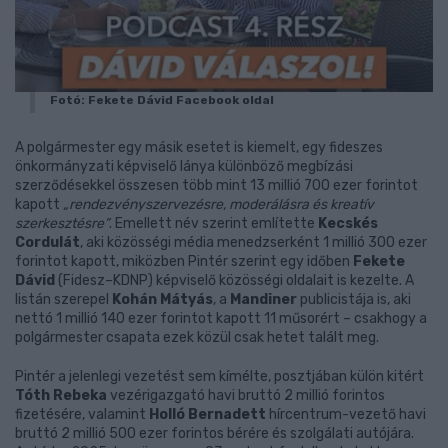
Fotó: Fekete Dávid Facebook oldal
A polgármester egy másik esetet is kiemelt, egy fideszes
önkormányzati képviselő lánya különböző megbízási
szerződésekkel összesen több mint 13 millió 700 ezer forintot
kapott
„rendezvényszervezésre, moderálásra és kreatív
szerkesztésre”
. Emellett név szerint említette
Kecskés
Cordulát
, aki közösségi média menedzserként 1 millió 300 ezer
forintot kapott, miközben Pintér szerint egy időben
Fekete
Dávid
(Fidesz–KDNP) képviselő közösségi oldalait is kezelte. A
listán szerepel
Kohán Mátyás
, a
Mandiner
publicistája is, aki
nettó 1 millió 140 ezer forintot kapott 11 műsorért – csakhogy a
polgármester csapata ezek közül csak hetet talált meg.
Pintér a jelenlegi vezetést sem kímélte, posztjában külön kitért
Tóth Rebeka
vezérigazgató havi bruttó 2 millió forintos
fizetésére, valamint
Holló Bernadett
hírcentrum-vezető havi
bruttó 2 millió 500 ezer forintos bérére és szolgálati autójára.