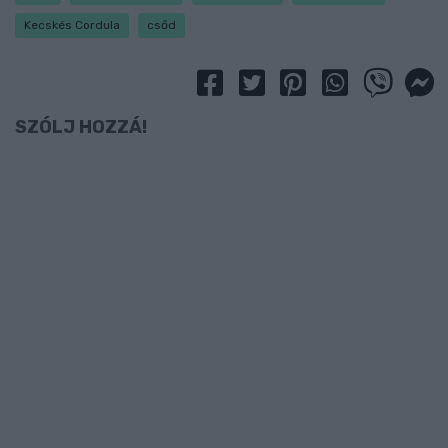
Kecskés Cordula
csőd
SZÓLJ HOZZÁ!