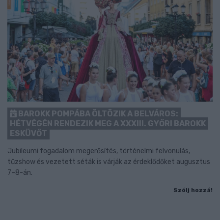
BAROKK POMPÁBA ÖLTÖZIK A BELVÁROS:
HÉTVÉGÉN RENDEZIK MEG A XXXIII. GYŐRI BAROKK
ESKÜVŐT
Jubileumi fogadalom megerősítés, történelmi felvonulás,
tűzshow és vezetett séták is várják az érdeklődőket augusztus
7–8-án.
Szólj hozzá!