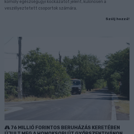
komoly egészségügyi kockázatot jelent, különösen a
veszélyeztetett csoportok számára.
Szólj hozzá!
76 MILLIÓ FORINTOS BERUHÁZÁS KERETÉBEN
ÚJULT MEG A HOMOKSORI ÚT GYŐRSZENTIVÁNON