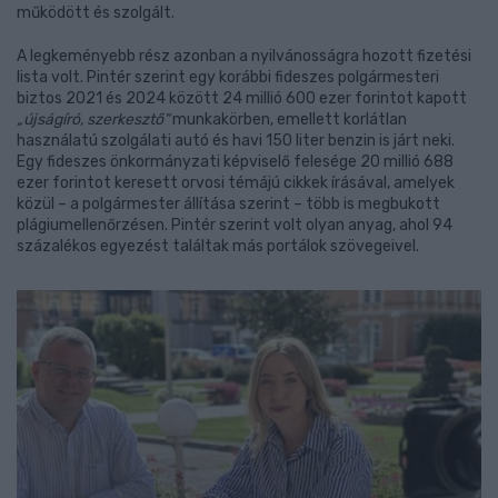
működött és szolgált.
A legkeményebb rész azonban a nyilvánosságra hozott fizetési
lista volt. Pintér szerint egy korábbi fideszes polgármesteri
biztos 2021 és 2024 között 24 millió 600 ezer forintot kapott
„újságíró, szerkesztő”
munkakörben, emellett korlátlan
használatú szolgálati autó és havi 150 liter benzin is járt neki.
Egy fideszes önkormányzati képviselő felesége 20 millió 688
ezer forintot keresett orvosi témájú cikkek írásával, amelyek
közül – a polgármester állítása szerint – több is megbukott
plágiumellenőrzésen. Pintér szerint volt olyan anyag, ahol 94
százalékos egyezést találtak más portálok szövegeivel.