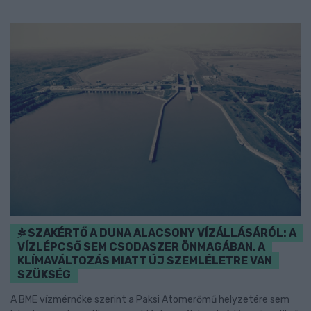
SZAKÉRTŐ A DUNA ALACSONY VÍZÁLLÁSÁRÓL: A
VÍZLÉPCSŐ SEM CSODASZER ÖNMAGÁBAN, A
KLÍMAVÁLTOZÁS MIATT ÚJ SZEMLÉLETRE VAN
SZÜKSÉG
A BME vízmérnöke szerint a Paksi Atomerőmű helyzetére sem