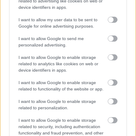
related to advertising like cookies on web or
device identifiers in apps.
I want to allow my user data to be sent to
Google for online advertising purposes.
NŐVERŐ SZOMBATHELYI FÉRFI ELLEN EMELT
I want to allow Google to send me
VÁDAT AZ ÜGYÉSZSÉG
personalized advertising.
A férfi a nyílt utcán kezdte verni áldozatát.
I want to allow Google to enable storage
related to analytics like cookies on web or
Szólj hozzá!
device identifiers in apps.
I want to allow Google to enable storage
related to functionality of the website or app.
I want to allow Google to enable storage
related to personalization.
I want to allow Google to enable storage
related to security, including authentication
functionality and fraud prevention, and other