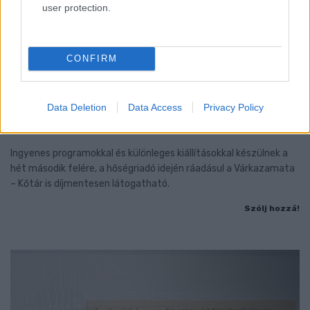
user protection.
CONFIRM
A RÓMAIAKTÓL AZ AGYAGKATONÁKIG –
TÁRLATVEZETÉSEK, WORKSHOP ÉS
Data Deletion
Data Access
Privacy Policy
KÖZÖNSÉGTALÁLKOZÓ VÁRJA A LÁTOGATÓKAT A
GYŐRI RÓMER MÚZEUMBAN
Ingyenes programokkal és különleges kiállításokkal készülnek a
hét második felére, a hőségriadó idején ráadásul a Várkazamata
– Kőtár is díjmentesen látogatható.
Szólj hozzá!