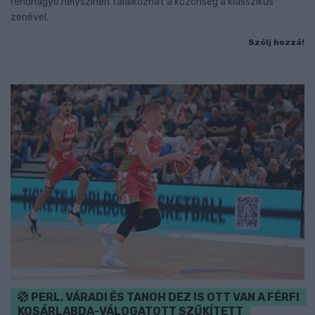
rendhagyó helyszínen találkozhat a közönség a klasszikus
zenével.
Szólj hozzá!
PERL, VÁRADI ÉS TANOH DEZ IS OTT VAN A FÉRFI
KOSÁRLABDA-VÁLOGATOTT SZŰKÍTETT