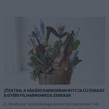
EXTRA: A VÁSÁRCSARNOKBAN NYITJA ÚJ ÉVADÁT
A GYŐRI FILHARMONIKUS ZENEKAR
A „Zenélő piac” című különleges koncerttel szeptember 7-én