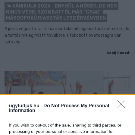
KÁNIKULA 2026 - ENYHÜL A HŐSÉG, DE MÉG
NINCS VÉGE: SZOMBATTÓL MÁR “CSAK”
MÁSODFOKÚ RIASZTÁS LESZ ÉRVÉNYBEN
A július vége óta tartó harmadfokú hőségriasztást mérséklik, de
a tartós meleg miatt továbbra is fokozott óvatosságra van
szükség.
Szólj hozzá!
ugytudjuk.hu -
Do Not Process My Personal
Information
If you wish to opt-out of the sale, sharing to third parties, or
processing of your personal or sensitive information for