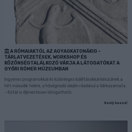
A RÓMAIAKTÓL AZ AGYAGKATONÁKIG –
TÁRLATVEZETÉSEK, WORKSHOP ÉS
KÖZÖNSÉGTALÁLKOZÓ VÁRJA A LÁTOGATÓKAT A
GYŐRI RÓMER MÚZEUMBAN
Ingyenes programokkal és különleges kiállításokkal készülnek a
hét második felére, a hőségriadó idején ráadásul a Várkazamata
– Kőtár is díjmentesen látogatható.
Szólj hozzá!