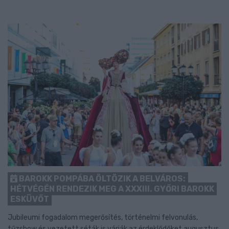
BAROKK POMPÁBA ÖLTÖZIK A BELVÁROS:
HÉTVÉGÉN RENDEZIK MEG A XXXIII. GYŐRI BAROKK
ESKÜVŐT
Jubileumi fogadalom megerősítés, történelmi felvonulás,
tűzshow és vezetett séták is várják az érdeklődőket augusztus