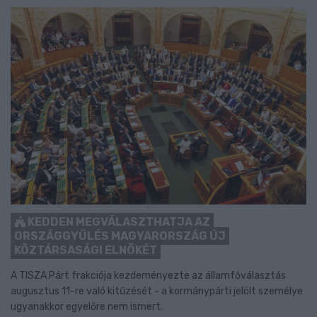
KEDDEN MEGVÁLASZTHATJA AZ
ORSZÁGGYŰLÉS MAGYARORSZÁG ÚJ
KÖZTÁRSASÁGI ELNÖKÉT
A TISZA Párt frakciója kezdeményezte az államfőválasztás
augusztus 11-re való kitűzését - a kormánypárti jelölt személye
ugyanakkor egyelőre nem ismert.