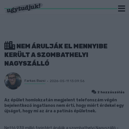
NEM ÁRULJÁK EL MENNYIBE
KERÜLT A SZOMBATHELYI
NAGYSZÁLLÓ
Farkas Bazsi
2026-05-11 13:09:56
2 hozzászólás
Az épület homlokzatán megjelent telefonszám végén
bejelentkező ingatlanos nem érti, hogy miért érdekel egy
újságot, hogy mi az ára a patinás épületnek.
Nettó 939 millió forintért árulják a szombathelyi Nagyszálló -