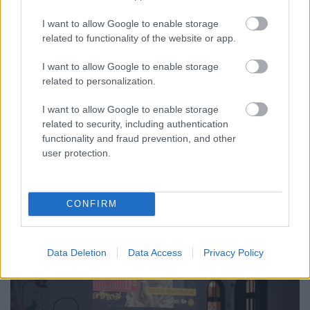
I want to allow Google to enable storage
related to functionality of the website or app.
I want to allow Google to enable storage
related to personalization.
ÖRÖMHÍR: TÍZ ÉVE NEM VOLT ILYEN ALACSONY AZ
I want to allow Google to enable storage
INFLÁCIÓ MAGYARORSZÁGON
related to security, including authentication
functionality and fraud prevention, and other
Júliusban mindössze 1,2 százalékkal emelkedtek éves
user protection.
összevetésben a fogyasztói árak, miközben az élelmiszerek ára
már csökkent.
Szólj hozzá!
CONFIRM
Data Deletion
Data Access
Privacy Policy