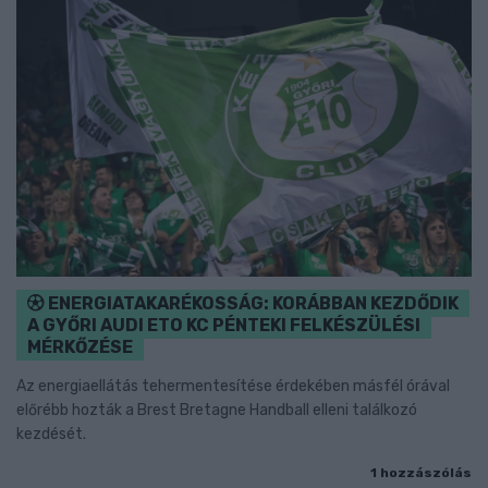
ENERGIATAKARÉKOSSÁG: KORÁBBAN KEZDŐDIK
A GYŐRI AUDI ETO KC PÉNTEKI FELKÉSZÜLÉSI
MÉRKŐZÉSE
Az energiaellátás tehermentesítése érdekében másfél órával
előrébb hozták a Brest Bretagne Handball elleni találkozó
kezdését.
1 hozzászólás