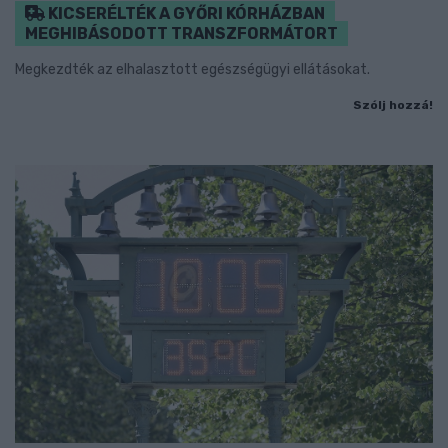
KICSERÉLTÉK A GYŐRI KÓRHÁZBAN
MEGHIBÁSODOTT TRANSZFORMÁTORT
Megkezdték az elhalasztott egészségügyi ellátásokat.
Szólj hozzá!