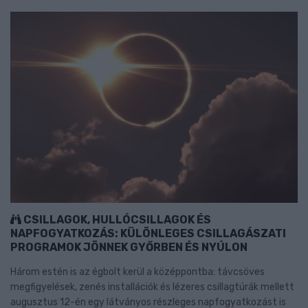
CSILLAGOK, HULLÓCSILLAGOK ÉS
NAPFOGYATKOZÁS: KÜLÖNLEGES CSILLAGÁSZATI
PROGRAMOK JÖNNEK GYŐRBEN ÉS NYÚLON
Három estén is az égbolt kerül a középpontba: távcsöves
megfigyelések, zenés installációk és lézeres csillagtúrák mellett
augusztus 12-én egy látványos részleges napfogyatkozást is