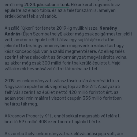
erről még
2024. júliusában írtunk
. Ekkor került ugyanis ki az
épületre az eladó tábla, és az a telefonszám is, amelyen
érdeklődhettek a vásárlók.
A szálló “újkori” története 2019-ig nyúlik vissza.
Nemény
András
(Éljen Szombathely!) akkor még csak polgármester jelölt
volt, amikor az épület előtt állva egy sajtótájékoztatón
jelentette be, hogy amennyiben megnyerik a választást úgy
kész koncepciójuk van a szálló megmentésére. Az elképzelés
szerint ehhez elsőként az önkormányzat megvásárolta volna,
az akkor még csak 300 millió forintba kerülő épületet. Majd
vállalkozók bevonásával újították volna azt fel.
2019-es önkormányzati választások után árverést írt ki a
Nagyszálló épületének végrehajtója az ING Zrt. A pályázati
felhívás szerint az épület nettó 420 millió forintot ért, az
adásvételi minimálárat viszont csupán 355 millió forintban
határozták meg.
A Krosnow Property Kft., ennél sokkal magasabb vételárat,
bruttó 597 millió 408 ezer forintot ajánlott érte.
A szombathelyi önkormányzatnak elővásárlási joga volt, ám