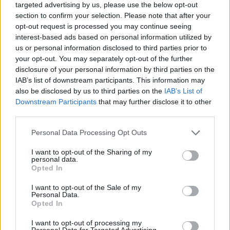
targeted advertising by us, please use the below opt-out
section to confirm your selection. Please note that after your
opt-out request is processed you may continue seeing
interest-based ads based on personal information utilized by
KÉT RÉSZLETBEN ÉRKEZIK A 100 EZER FORINTOS
us or personal information disclosed to third parties prior to
ISKOLAKEZDÉSI TÁMOGATÁS, AMIT NEM KELL KÜLÖN
your opt-out. You may separately opt-out of the further
IGÉNYELNI
disclosure of your personal information by third parties on the
IAB’s list of downstream participants. This information may
Az első 50 ezer forintot még a tanévkezdés előtt folyósítja a
also be disclosed by us to third parties on the
IAB’s List of
Magyar Államkincstár, a második részlet novemberben, utalvány
Downstream Participants
that may further disclose it to other
formájában érkezik.
third parties.
1 hozzászólás
Please note that this website/app uses one or more Google
Personal Data Processing Opt Outs
services and may gather and store information including but
not limited to your visit or usage behaviour. You may click to
I want to opt-out of the Sharing of my
personal data.
grant or deny consent to Google and its third-party tags to
Opted In
use your data for below specified purposes in below Google
consent section.
I want to opt-out of the Sale of my
Personal Data.
Opted In
I want to opt-out of processing my
Personal Data for Targeted Advertising.