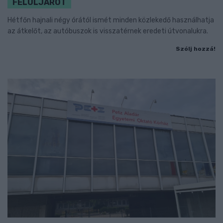
FELÜLJÁRÓT
Hétfőn hajnali négy órától ismét minden közlekedő használhatja
az átkelőt, az autóbuszok is visszatérnek eredeti útvonalukra.
Szólj hozzá!