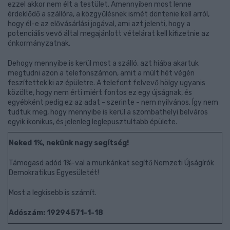
ezzel akkor nem élt a testület. Amennyiben most lenne
érdeklődő a szállóra, a közgyűlésnek ismét döntenie kell arról,
hogy él-e az elővásárlási jogával, ami azt jelenti, hogy a
potenciális vevő által megajánlott vételárat kell kifizetnie az
önkormányzatnak.
Dehogy mennyibe is kerül most a szálló, azt hiába akartuk
megtudni azon a telefonszámon, amit a múlt hét végén
feszítettek ki az épületre. A telefont felvevő hölgy ugyanis
közölte, hogy nem érti miért fontos ez egy újságnak, és
egyébként pedig ez az adat - szerinte - nem nyilvános. Így nem
tudtuk meg, hogy mennyibe is kerül a szombathelyi belváros
egyik ikonikus, és jelenleg leglepusztultabb épülete.
Neked 1%, nekünk nagy segítség!
Támogasd adód 1%-val a munkánkat segítő Nemzeti Újságírók
Demokratikus Egyesületét!
Most a legkisebb is számít.
Adószám: 19294571-1-18