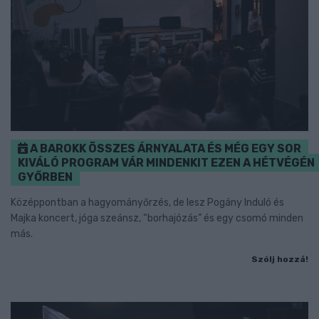
A BAROKK ÖSSZES ÁRNYALATA ÉS MÉG EGY SOR
KIVÁLÓ PROGRAM VÁR MINDENKIT EZEN A HÉTVÉGÉN
GYŐRBEN
Középpontban a hagyományőrzés, de lesz Pogány Induló és
Majka koncert, jóga szeánsz, “borhajózás” és egy csomó minden
más.
Szólj hozzá!