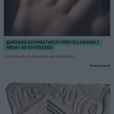
NŐVERŐ SZOMBATHELYI FÉRFI ELLEN EMELT
VÁDAT AZ ÜGYÉSZSÉG
A férfi a nyílt utcán kezdte verni áldozatát.
Szólj hozzá!