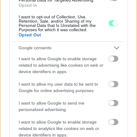
Opted In
I want to opt-out of Collection, Use,
Retention, Sale, and/or Sharing of my
Personal Data that Is Unrelated with the
Purposes for which it was collected.
Opted Out
Google consents
PIKNIK ITALOK: ÍZEK ÉS ÉLMÉNYEK A SZABADBAN
I want to allow Google to enable storage
Ahogy tavaszodik és a nap egyre tovább marad velünk, sokaknak
related to advertising like cookies on web or
támad kedve kirándulni a természetbe.
device identifiers in apps.
Szólj hozzá!
I want to allow my user data to be sent to
Google for online advertising purposes.
I want to allow Google to send me
personalized advertising.
I want to allow Google to enable storage
related to analytics like cookies on web or
device identifiers in apps.