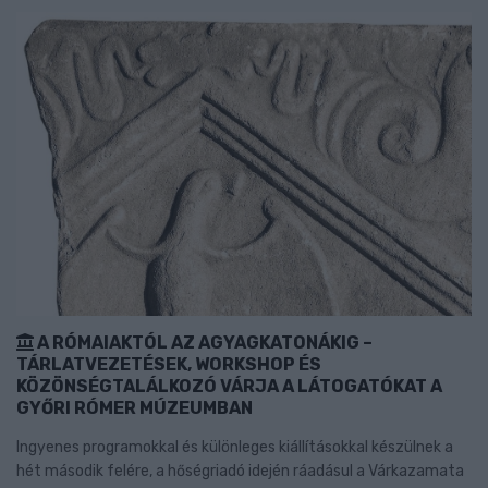
A RÓMAIAKTÓL AZ AGYAGKATONÁKIG –
TÁRLATVEZETÉSEK, WORKSHOP ÉS
KÖZÖNSÉGTALÁLKOZÓ VÁRJA A LÁTOGATÓKAT A
GYŐRI RÓMER MÚZEUMBAN
Ingyenes programokkal és különleges kiállításokkal készülnek a
hét második felére, a hőségriadó idején ráadásul a Várkazamata