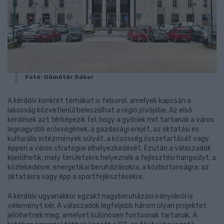
Fotó: Dömötör Gábor
A kérdőív konkrét témákat is felsorol, amelyek kapcsán a
lakosság közvetlenül beleszólhat a régió jövőjébe. Az első
kérdések azt térképezik fel, hogy a győriek mit tartanak a város
legnagyobb erősségének, a gazdasági erejét, az oktatási és
kulturális intézmények súlyát, a közösség összetartását vagy
éppen a város stratégiai elhelyezkedését. Ezután a válaszadók
kijelölhetik, mely területekre helyeznék a fejlesztési hangsúlyt, a
közlekedésre, energetikai beruházásokra, a közbiztonságra, az
oktatásra vagy épp a sportfejlesztésekre.
A kérdőív ugyanakkor egzakt nagyberuházási irányokról is
véleményt kér. A válaszadók legfeljebb három olyan projektet
jelölhetnek meg, amelyet különösen fontosnak tartanak. A