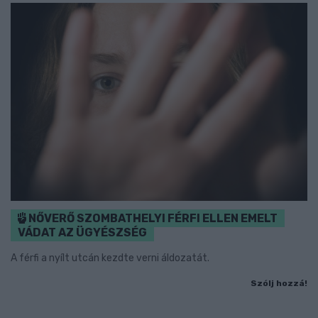
NŐVERŐ SZOMBATHELYI FÉRFI ELLEN EMELT
VÁDAT AZ ÜGYÉSZSÉG
A férfi a nyílt utcán kezdte verni áldozatát.
Szólj hozzá!