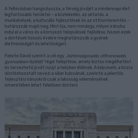
A felhívásban hangsúlyozza, a térség jövőjét a mindennapi élet
legfontosabb területei – a közlekedés, az oktatás, a
munkahelyek, a kulturális fejlesztések és az otthonteremtés –
határozzák majd meg. Mint írja, nem mindegy, milyen irányba
indul el a város és a környező települések fejlődése, hiszen ezek
a döntések hosszú évekre meghatározzák a győriek
életminőségét és lehetőségeit.
Fekete Dávid szerint a cél egy
„biztonságosabb, otthonosabb,
gyorsabban fejlődő”
régió felépítése, amely biztos megélhetést
és tervezhető jövőt nyújt a helyben élőknek. A képviselő, a közös
döntéshozatalt nevezi a siker kulcsának, szerinte a jelentős
fejlesztési irányokról csak a lakosság véleményének
ismeretében lehet felelősen dönteni.