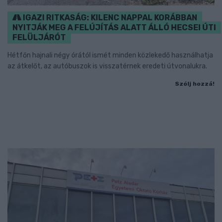
IGAZI RITKASÁG: KILENC NAPPAL KORÁBBAN
NYITJÁK MEG A FELÚJÍTÁS ALATT ÁLLÓ HECSEI ÚTI
FELÜLJÁRÓT
Hétfőn hajnali négy órától ismét minden közlekedő használhatja
az átkelőt, az autóbuszok is visszatérnek eredeti útvonalukra.
Szólj hozzá!