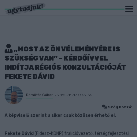
„MOST AZ ÖN VÉLEMÉNYÉRE IS
SZÜKSÉG VAN” – KÉRDŐÍVVEL
INDÍTJA RÉGIÓS KONZULTÁCIÓJÁT
FEKETE DÁVID
Dömötör Gábor
2025-11-17 17:52:35
Szólj hozzá!
A képviselő szerint a siker csak közösen érhető el.
Fekete Dávid
(Fidesz-KDNP) frakcióvezető, térségfejlesztési