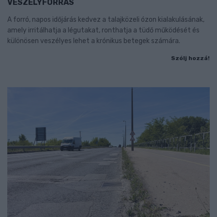
VESZÉLYFORRÁS
A forró, napos időjárás kedvez a talajközeli ózon kialakulásának,
amely irritálhatja a légutakat, ronthatja a tüdő működését és
különösen veszélyes lehet a krónikus betegek számára.
Szólj hozzá!