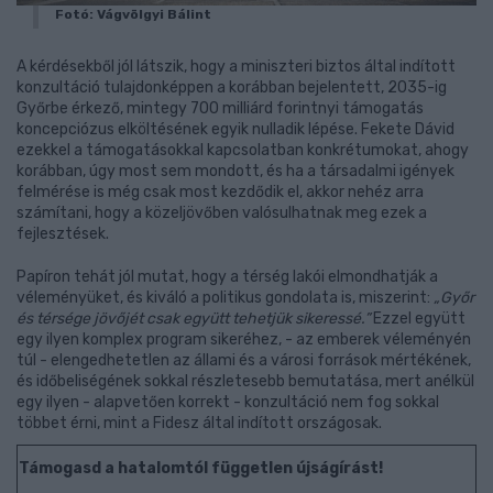
Fotó: Vágvölgyi Bálint
A kérdésekből jól látszik, hogy a miniszteri biztos által indított
konzultáció tulajdonképpen a korábban bejelentett, 2035-ig
Győrbe érkező, mintegy 700 milliárd forintnyi támogatás
koncepciózus elköltésének egyik nulladik lépése. Fekete Dávid
ezekkel a támogatásokkal kapcsolatban konkrétumokat, ahogy
korábban, úgy most sem mondott, és ha a társadalmi igények
felmérése is még csak most kezdődik el, akkor nehéz arra
számítani, hogy a közeljövőben valósulhatnak meg ezek a
fejlesztések.
Papíron tehát jól mutat, hogy a térség lakói elmondhatják a
véleményüket, és kiváló a politikus gondolata is, miszerint:
„Győr
és térsége jövőjét csak együtt tehetjük sikeressé.”
Ezzel együtt
egy ilyen komplex program sikeréhez, - az emberek véleményén
túl - elengedhetetlen az állami és a városi források mértékének,
és időbeliségének sokkal részletesebb bemutatása, mert anélkül
egy ilyen - alapvetően korrekt - konzultáció nem fog sokkal
többet érni, mint a Fidesz által indított országosak.
Támogasd a hatalomtól független újságírást!