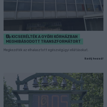
KICSERÉLTÉK A GYŐRI KÓRHÁZBAN
MEGHIBÁSODOTT TRANSZFORMÁTORT
Megkezdték az elhalasztott egészségügyi ellátásokat.
Szólj hozzá!