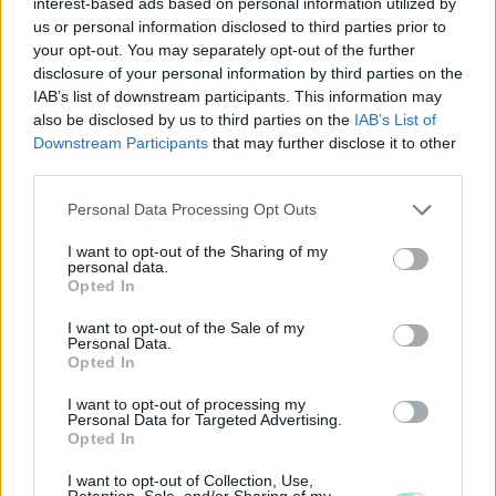
interest-based ads based on personal information utilized by
us or personal information disclosed to third parties prior to
your opt-out. You may separately opt-out of the further
disclosure of your personal information by third parties on the
IAB’s list of downstream participants. This information may
also be disclosed by us to third parties on the
IAB’s List of
Downstream Participants
that may further disclose it to other
third parties.
Please note that this website/app uses one or more Google
Personal Data Processing Opt Outs
services and may gather and store information including but
not limited to your visit or usage behaviour. You may click to
I want to opt-out of the Sharing of my
personal data.
grant or deny consent to Google and its third-party tags to
Opted In
use your data for below specified purposes in below Google
consent section.
I want to opt-out of the Sale of my
PIKNIK ITALOK: ÍZEK ÉS ÉLMÉNYEK A SZABADBAN
Personal Data.
Opted In
Ahogy tavaszodik és a nap egyre tovább marad velünk, sokaknak
támad kedve kirándulni a természetbe.
I want to opt-out of processing my
Personal Data for Targeted Advertising.
Opted In
Szólj hozzá!
I want to opt-out of Collection, Use,
Retention, Sale, and/or Sharing of my