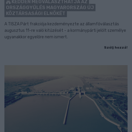
KEDDEN MEGVÁLASZTHATJA AZ
ORSZÁGGYŰLÉS MAGYARORSZÁG ÚJ
KÖZTÁRSASÁGI ELNÖKÉT
A TISZA Párt frakciója kezdeményezte az államfőválasztás
augusztus 11-re való kitűzését - a kormánypárti jelölt személye
ugyanakkor egyelőre nem ismert.
Szólj hozzá!