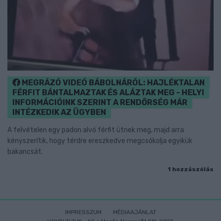
MEGRÁZÓ VIDEÓ BÁBOLNÁRÓL: HAJLÉKTALAN
FÉRFIT BÁNTALMAZTAK ÉS ALÁZTAK MEG - HELYI
INFORMÁCIÓINK SZERINT A RENDŐRSÉG MÁR
INTÉZKEDIK AZ ÜGYBEN
A felvételen egy padon alvó férfit ütnek meg, majd arra
kényszerítik, hogy térdre ereszkedve megcsókolja egyikük
bakancsát.
1 hozzászólás
IMPRESSZUM
MÉDIAAJÁNLAT