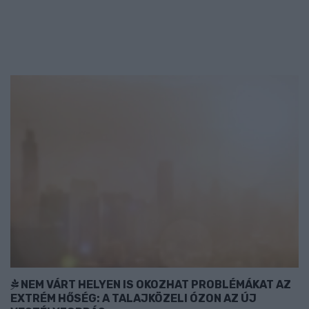
NEM VÁRT HELYEN IS OKOZHAT PROBLÉMÁKAT AZ
EXTRÉM HŐSÉG: A TALAJKÖZELI ÓZON AZ ÚJ