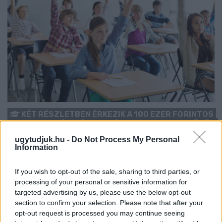
KÉT RÉSZLETBEN ÉRKEZIK A 100 EZER FORINTOS
ISKOLAKEZDÉSI TÁMOGATÁS, AMIT NEM KELL KÜLÖN
IGÉNYELNI
ugytudjuk.hu -
Do Not Process My Personal
Information
Az első 50 ezer forintot még a tanévkezdés előtt folyósítja a
Magyar Államkincstár, a második részlet novemberben, utalvány
If you wish to opt-out of the sale, sharing to third parties, or
formájában érkezik.
processing of your personal or sensitive information for
1 hozzászólás
targeted advertising by us, please use the below opt-out
section to confirm your selection. Please note that after your
opt-out request is processed you may continue seeing