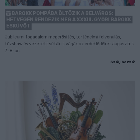
BAROKK POMPÁBA ÖLTÖZIK A BELVÁROS:
HÉTVÉGÉN RENDEZIK MEG A XXXIII. GYŐRI BAROKK
ESKÜVŐT
Jubileumi fogadalom megerősítés, történelmi felvonulás,
tűzshow és vezetett séták is várják az érdeklődőket augusztus
7–8-án.
Szólj hozzá!