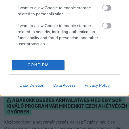
I want to allow Google to enable storage
related to personalization.
I want to allow Google to enable storage
related to security, including authentication
functionality and fraud prevention, and other
user protection.
CONFIRM
Data Deletion
Data Access
Privacy Policy
A BAROKK ÖSSZES ÁRNYALATA ÉS MÉG EGY SOR
KIVÁLÓ PROGRAM VÁR MINDENKIT EZEN A HÉTVÉGÉN
GYŐRBEN
Középpontban a hagyományőrzés, de lesz Pogány Induló és
Majka koncert, jóga szeánsz, “borhajózás” és egy csomó minden