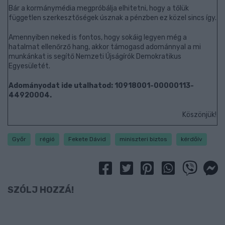
Bár a kormánymédia megpróbálja elhitetni, hogy a tőlük
független szerkesztőségek úsznak a pénzben ez közel sincs így.
Amennyiben neked is fontos, hogy sokáig legyen még a
hatalmat ellenőrző hang, akkor támogasd adománnyal a mi
munkánkat is segítő Nemzeti Újságírók Demokratikus
Egyesületét.
Adományodat ide utalhatod: 10918001-00000113-
44920004.
Köszönjük!
Győr
régió
Fekete Dávid
miniszteri biztos
kérdőív
SZÓLJ HOZZÁ!