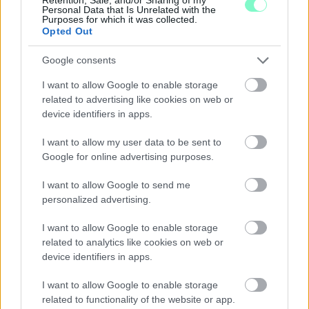
Personal Data that Is Unrelated with the
Purposes for which it was collected.
Opted Out
Google consents
I want to allow Google to enable storage
related to advertising like cookies on web or
device identifiers in apps.
I want to allow my user data to be sent to
Google for online advertising purposes.
I want to allow Google to send me
personalized advertising.
ÖRÖMHÍR: TÍZ ÉVE NEM VOLT ILYEN ALACSONY AZ
INFLÁCIÓ MAGYARORSZÁGON
I want to allow Google to enable storage
related to analytics like cookies on web or
Júliusban mindössze 1,2 százalékkal emelkedtek éves
device identifiers in apps.
összevetésben a fogyasztói árak, miközben az élelmiszerek ára
már csökkent.
I want to allow Google to enable storage
related to functionality of the website or app.
Szólj hozzá!