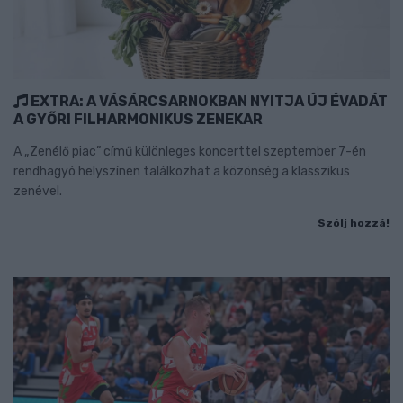
EXTRA: A VÁSÁRCSARNOKBAN NYITJA ÚJ ÉVADÁT
A GYŐRI FILHARMONIKUS ZENEKAR
A „Zenélő piac” című különleges koncerttel szeptember 7-én
rendhagyó helyszínen találkozhat a közönség a klasszikus
zenével.
Szólj hozzá!