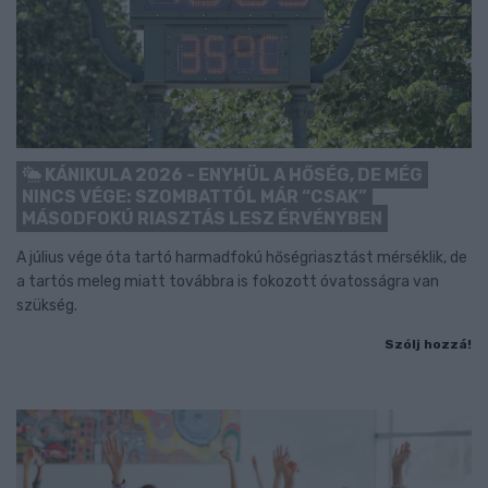
KÁNIKULA 2026 - ENYHÜL A HŐSÉG, DE MÉG
NINCS VÉGE: SZOMBATTÓL MÁR “CSAK”
MÁSODFOKÚ RIASZTÁS LESZ ÉRVÉNYBEN
A július vége óta tartó harmadfokú hőségriasztást mérséklik, de
a tartós meleg miatt továbbra is fokozott óvatosságra van
szükség.
Szólj hozzá!