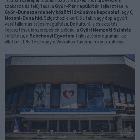
listában szerepel többek között a 82-es főút új bevezető
szakasza és felújítása, a
Győr–Pér repülőtér
fejlesztése, a
Győr–Dunaszerdahely közötti 2×2 sávos kapcsolat
, egy új
Mosoni-Duna híd
, Szigetközi elkerülő utak, vagy épp a győri
vasútállomás teljes megújítása. De kulturális és oktatási
fejlesztések is szerepelnek, például a
Győri Nemzeti Színház
felújítása, a
Széchenyi Egyetem
fejlesztési programjai, az
állatkert bővítése vagy a Vaskakas Taverna rekonstrukciója.