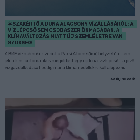
SZAKÉRTŐ A DUNA ALACSONY VÍZÁLLÁSÁRÓL: A
VÍZLÉPCSŐ SEM CSODASZER ÖNMAGÁBAN, A
KLÍMAVÁLTOZÁS MIATT ÚJ SZEMLÉLETRE VAN
SZÜKSÉG
A BME vízmérnöke szerint a Paksi Atomerőmű helyzetére sem
jelentene automatikus megoldást egy új dunai vízlépcső - a jövő
vízgazdálkodását pedig már a klímamodellekre kell alapozni.
Szólj hozzá!