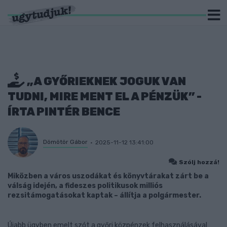
„A GYŐRIEKNEK JOGUK VAN
TUDNI, MIRE MENT EL A PÉNZÜK” -
ÍRTA PINTÉR BENCE
Dömötör Gábor
2025-11-12 13:41:00
Szólj hozzá!
Miközben a város uszodákat és könyvtárakat zárt be a
válság idején, a fideszes politikusok milliós
rezsitámogatásokat kaptak – állítja a polgármester.
Újabb ügyben emelt szót a győri közpénzek felhasználásával