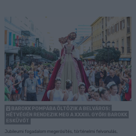
BAROKK POMPÁBA ÖLTÖZIK A BELVÁROS:
HÉTVÉGÉN RENDEZIK MEG A XXXIII. GYŐRI BAROKK
ESKÜVŐT
Jubileumi fogadalom megerősítés, történelmi felvonulás,