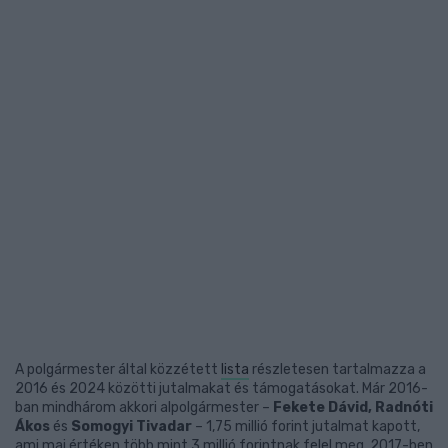
A polgármester által közzétett
lista
részletesen tartalmazza a
2016 és 2024 közötti jutalmakat és támogatásokat. Már 2016-
ban mindhárom akkori alpolgármester –
Fekete Dávid, Radnóti
Ákos
és
Somogyi Tivadar
– 1,75 millió forint jutalmat kapott,
ami mai értéken több mint 3 millió forintnak felel meg. 2017-ben