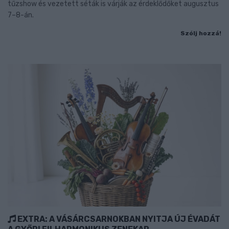
tűzshow és vezetett séták is várják az érdeklődőket augusztus
7–8-án.
Szólj hozzá!
EXTRA: A VÁSÁRCSARNOKBAN NYITJA ÚJ ÉVADÁT