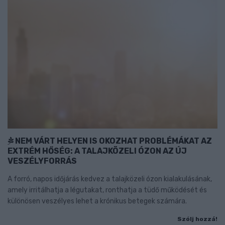
NEM VÁRT HELYEN IS OKOZHAT PROBLÉMÁKAT AZ
EXTRÉM HŐSÉG: A TALAJKÖZELI ÓZON AZ ÚJ
VESZÉLYFORRÁS
A forró, napos időjárás kedvez a talajközeli ózon kialakulásának,
amely irritálhatja a légutakat, ronthatja a tüdő működését és
különösen veszélyes lehet a krónikus betegek számára.
Szólj hozzá!