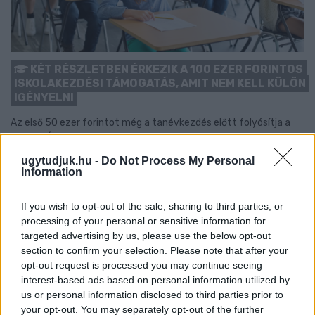
KÉT RÉSZLETBEN ÉRKEZIK A 100 EZER FORINTOS
ISKOLAKEZDÉSI TÁMOGATÁS, AMIT NEM KELL KÜLÖN
IGÉNYELNI
Az első 50 ezer forintot még a tanévkezdés előtt folyósítja a
Magyar Államkincstár, a második részlet novemberben, utalvány
formájában érkezik.
ugytudjuk.hu -
Do Not Process My Personal
Information
1 hozzászólás
If you wish to opt-out of the sale, sharing to third parties, or
processing of your personal or sensitive information for
targeted advertising by us, please use the below opt-out
section to confirm your selection. Please note that after your
opt-out request is processed you may continue seeing
interest-based ads based on personal information utilized by
us or personal information disclosed to third parties prior to
your opt-out. You may separately opt-out of the further