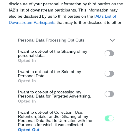
disclosure of your personal information by third parties on the
IAB’s list of downstream participants. This information may
also be disclosed by us to third parties on the
IAB’s List of
Downstream Participants
that may further disclose it to other
third parties.
Please note that this website/app uses one or more Google
Personal Data Processing Opt Outs
services and may gather and store information including but
PIKNIK ITALOK: ÍZEK ÉS ÉLMÉNYEK A SZABADBAN
not limited to your visit or usage behaviour. You may click to
I want to opt-out of the Sharing of my
personal data.
grant or deny consent to Google and its third-party tags to
Opted In
Ahogy tavaszodik és a nap egyre tovább marad velünk, sokaknak
use your data for below specified purposes in below Google
támad kedve kirándulni a természetbe.
consent section.
I want to opt-out of the Sale of my
Personal Data.
Szólj hozzá!
Opted In
I want to opt-out of processing my
Personal Data for Targeted Advertising.
Opted In
I want to opt-out of Collection, Use,
Retention, Sale, and/or Sharing of my
Personal Data that Is Unrelated with the
Purposes for which it was collected.
Opted Out