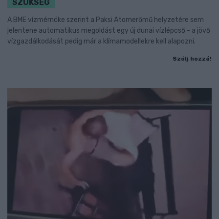
SZÜKSÉG
A BME vízmérnöke szerint a Paksi Atomerőmű helyzetére sem
jelentene automatikus megoldást egy új dunai vízlépcső - a jövő
vízgazdálkodását pedig már a klímamodellekre kell alapozni.
Szólj hozzá!