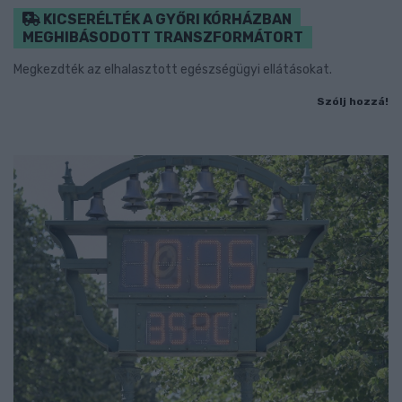
KICSERÉLTÉK A GYŐRI KÓRHÁZBAN
MEGHIBÁSODOTT TRANSZFORMÁTORT
Megkezdték az elhalasztott egészségügyi ellátásokat.
Szólj hozzá!