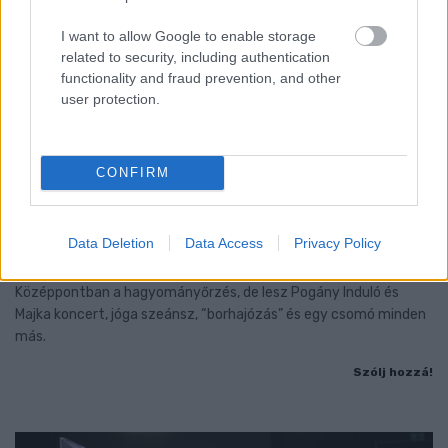
I want to allow Google to enable storage
related to security, including authentication
functionality and fraud prevention, and other
user protection.
CONFIRM
A BAROKK ÖSSZES ÁRNYALATA ÉS MÉG EGY SOR
KIVÁLÓ PROGRAM VÁR MINDENKIT EZEN A HÉTVÉGÉN
Data Deletion
Data Access
Privacy Policy
GYŐRBEN
Középpontban a hagyományőrzés, de lesz Pogány Induló és
Majka koncert, jóga szeánsz, “borhajózás” és egy csomó minden
más.
Szólj hozzá!