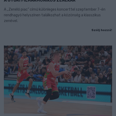
A GYŐRI FILHARMONIKUS ZENEKAR
A „Zenélő piac” című különleges koncerttel szeptember 7-én
rendhagyó helyszínen találkozhat a közönség a klasszikus
zenével.
Szólj hozzá!