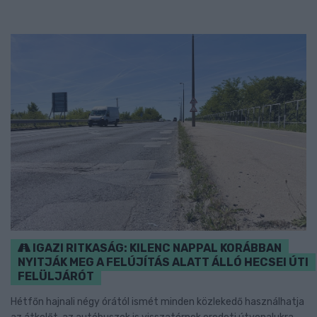
IGAZI RITKASÁG: KILENC NAPPAL KORÁBBAN
NYITJÁK MEG A FELÚJÍTÁS ALATT ÁLLÓ HECSEI ÚTI
FELÜLJÁRÓT
Hétfőn hajnali négy órától ismét minden közlekedő használhatja