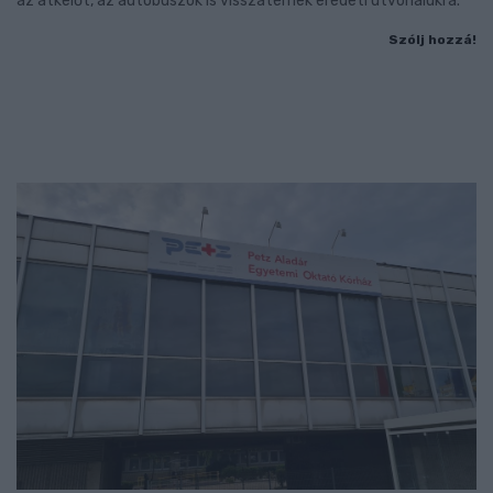
az átkelőt, az autóbuszok is visszatérnek eredeti útvonalukra.
Szólj hozzá!