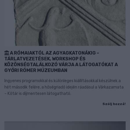
A RÓMAIAKTÓL AZ AGYAGKATONÁKIG –
TÁRLATVEZETÉSEK, WORKSHOP ÉS
KÖZÖNSÉGTALÁLKOZÓ VÁRJA A LÁTOGATÓKAT A
GYŐRI RÓMER MÚZEUMBAN
Ingyenes programokkal és különleges kiállításokkal készülnek a
hét második felére, a hőségriadó idején ráadásul a Várkazamata
– Kőtár is díjmentesen látogatható.
Szólj hozzá!