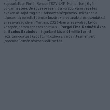
kapcsolatban Pintér Bence (TSZV-LMP-Momentum) Győr
polgármestere. Bejegyzése szerint a korábbi városvezetés
éveken át saját tagjait jutalmazta közpénzből, miközben a
lakosoknak be kellett érniük bezárt könyvtárakkal és uszodákkal
a rezsiválság idején. Mint írja, 2023-ban a rezsiválság kellős
közepén, három fideszes politikus –
Pergel Elza
,
Radnóti Ákos
és
Szeles Szabolcs
– fejenként közel
ötmillió forint
rezsitámogatást kapott, miközben a város intézményeit
„spórolás” címén részben leállították.