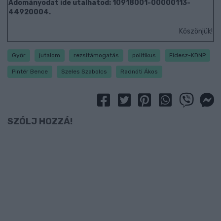
Adományodat ide utalhatod: 10918001-00000113-
44920004.
Köszönjük!
Győr
jutalom
rezsitámogatás
politikus
Fidesz-KDNP
Pintér Bence
Szeles Szabolcs
Radnóti Ákos
SZÓLJ HOZZÁ!