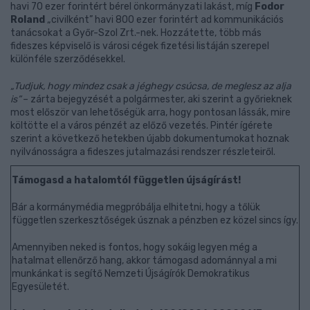
havi 70 ezer forintért bérel önkormányzati lakást, míg
Fodor
Roland
„civilként” havi 800 ezer forintért ad kommunikációs
tanácsokat a Győr-Szol Zrt.-nek. Hozzátette, több más
fideszes képviselő is városi cégek fizetési listáján szerepel
különféle szerződésekkel.
„Tudjuk, hogy mindez csak a jéghegy csúcsa, de meglesz az alja
is”
– zárta bejegyzését a polgármester, aki szerint a győrieknek
most először van lehetőségük arra, hogy pontosan lássák, mire
költötte el a város pénzét az előző vezetés. Pintér ígérete
szerint a következő hetekben újabb dokumentumokat hoznak
nyilvánosságra a fideszes jutalmazási rendszer részleteiről.
Támogasd a hatalomtól független újságírást!
Bár a kormánymédia megpróbálja elhitetni, hogy a tőlük
független szerkesztőségek úsznak a pénzben ez közel sincs így.
Amennyiben neked is fontos, hogy sokáig legyen még a
hatalmat ellenőrző hang, akkor támogasd adománnyal a mi
munkánkat is segítő Nemzeti Újságírók Demokratikus
Egyesületét.