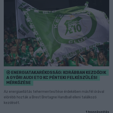
ENERGIATAKARÉKOSSÁG: KORÁBBAN KEZDŐDIK
A GYŐRI AUDI ETO KC PÉNTEKI FELKÉSZÜLÉSI
MÉRKŐZÉSE
Az energiaellátás tehermentesítése érdekében másfél órával
előrébb hozták a Brest Bretagne Handball elleni találkozó
kezdését.
1 hozzászólás