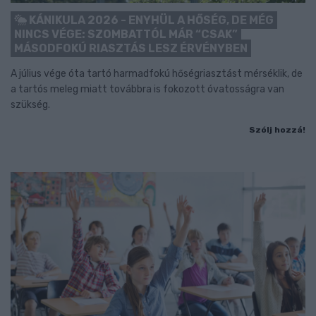
KÁNIKULA 2026 - ENYHÜL A HŐSÉG, DE MÉG
NINCS VÉGE: SZOMBATTÓL MÁR “CSAK”
MÁSODFOKÚ RIASZTÁS LESZ ÉRVÉNYBEN
A július vége óta tartó harmadfokú hőségriasztást mérséklik, de
a tartós meleg miatt továbbra is fokozott óvatosságra van
szükség.
Szólj hozzá!