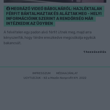
MEGRÁZÓ VIDEÓ BÁBOLNÁRÓL: HAJLÉKTALAN
FÉRFIT BÁNTALMAZTAK ÉS ALÁZTAK MEG - HELYI
INFORMÁCIÓINK SZERINT A RENDŐRSÉG MÁR
INTÉZKEDIK AZ ÜGYBEN
A felvételen egy padon alvó férfit ütnek meg, majd arra
kényszerítik, hogy térdre ereszkedve megcsókolja egyikük
bakancsát.
1 hozzászólás
IMPRESSZUM
MÉDIAAJÁNLAT
UGYTUDJUK - Kő a Mezőn Nonprofit Kft. 2022