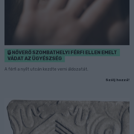
NŐVERŐ SZOMBATHELYI FÉRFI ELLEN EMELT
VÁDAT AZ ÜGYÉSZSÉG
A férfi a nyílt utcán kezdte verni áldozatát.
Szólj hozzá!