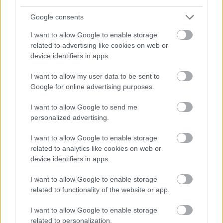
Google consents
I want to allow Google to enable storage
related to advertising like cookies on web or
device identifiers in apps.
I want to allow my user data to be sent to
ÖRÖMHÍR: TÍZ ÉVE NEM VOLT ILYEN ALACSONY AZ
Google for online advertising purposes.
INFLÁCIÓ MAGYARORSZÁGON
I want to allow Google to send me
Júliusban mindössze 1,2 százalékkal emelkedtek éves
personalized advertising.
összevetésben a fogyasztói árak, miközben az élelmiszerek ára
már csökkent.
I want to allow Google to enable storage
related to analytics like cookies on web or
Szólj hozzá!
device identifiers in apps.
I want to allow Google to enable storage
related to functionality of the website or app.
I want to allow Google to enable storage
related to personalization.