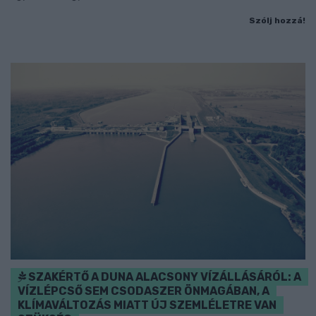
Szólj hozzá!
SZAKÉRTŐ A DUNA ALACSONY VÍZÁLLÁSÁRÓL: A
VÍZLÉPCSŐ SEM CSODASZER ÖNMAGÁBAN, A
KLÍMAVÁLTOZÁS MIATT ÚJ SZEMLÉLETRE VAN