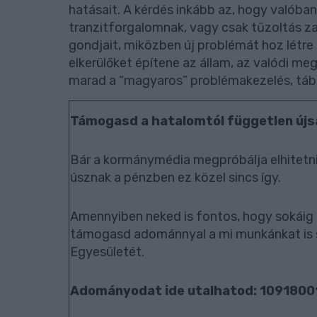
hatásait. A kérdés inkább az, hogy valóba
tranzitforgalomnak, vagy csak tűzoltás zaj
gondjait, miközben új problémát hoz létre 
elkerülőket építene az állam, az valódi me
marad a “magyaros” problémakezelés, tábl
Támogasd a hatalomtól független újs
Bár a kormánymédia megpróbálja elhitetni
úsznak a pénzben ez közel sincs így.
Amennyiben neked is fontos, hogy sokáig 
támogasd adománnyal a mi munkánkat is 
Egyesületét.
Adományodat ide utalhatod: 109180