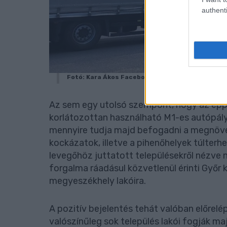
authenti
Fotó: Kara Ákos Facebook
Az sem egy utolsó szempont, hogy az éppen
korlátozottan használható M1-es autópálya
mennyire tudja majd befogadni a megnövek
kockázatok, illetve a pihenőhelyek túlterh
levegőhöz juttatott településekről nézve 
forgalma ráadásul közvetlenül érinti Győr 
megyeszékhely lakóira.
A pozitív bejelentés tehát valóban előrel
valószínűleg sok település lakói fogják ma