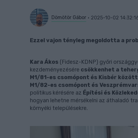
Dömötör Gábor
2025-10-02 14:32:1
Ezzel vajon tényleg megoldotta a pr
Kara Ákos
(Fidesz-KDNP) győri országgyűl
kezdeményezésére
csökkenhet a tehe
M1/81-es csomópont és Kisbér közötti
M1/82-es csomópont és Veszprémvar
politikus kérésére az
Építési és Közleked
hogyan lehetne mérsékelni az áthaladó tra
környéki településekre.