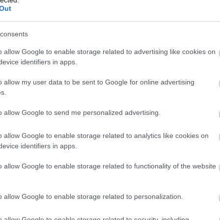
szprémvarsányban - de könnyen lehet, hogy csak
Out
ájást a helyieknek.
consents
o allow Google to enable storage related to advertising like cookies on
evice identifiers in apps.
o allow my user data to be sent to Google for online advertising
s.
to allow Google to send me personalized advertising.
o allow Google to enable storage related to analytics like cookies on
evice identifiers in apps.
o allow Google to enable storage related to functionality of the website
o allow Google to enable storage related to personalization.
A
m
o allow Google to enable storage related to security, including