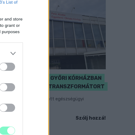
B’s List of
er and store
to grant or
ed purposes
KICSERÉLTÉK A GYŐRI KÓRHÁZBAN
MEGHIBÁSODOTT TRANSZFORMÁTORT
egkezdték az elhalasztott egészségügyi
llátásokat.
Szólj hozzá!