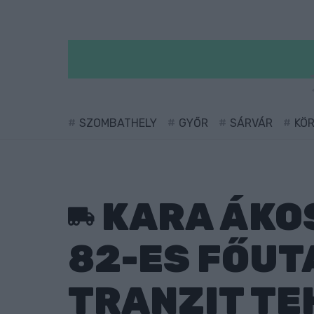
SZOMBATHELY
GYŐR
SÁRVÁR
KÖ
KARA ÁKOS
82-ES FŐUT
TRANZIT T