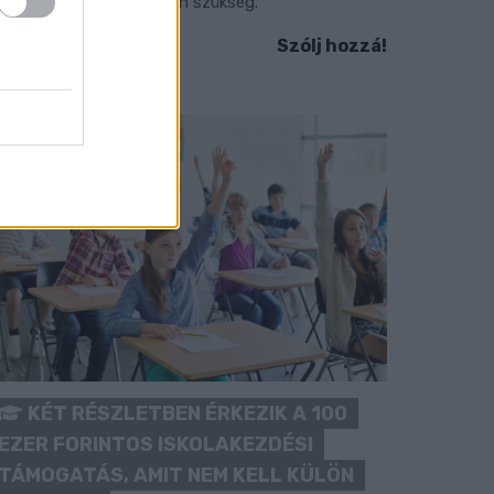
okozott óvatosságra van szükség.
Szólj hozzá!
KÉT RÉSZLETBEN ÉRKEZIK A 100
EZER FORINTOS ISKOLAKEZDÉSI
TÁMOGATÁS, AMIT NEM KELL KÜLÖN