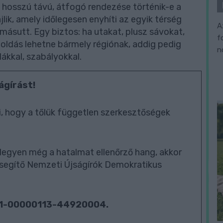
n hosszú távú, átfogó rendezése történik-e a
lik, amely időlegesen enyhíti az egyik térség
A
másutt. Egy biztos: ha utakat, plusz sávokat,
f
goldás lehetne bármely régiónak, addig pedig
n
ákkal, szabályokkal.
ágírást!
, hogy a tőlük független szerkesztőségek
legyen még a hatalmat ellenőrző hang, akkor
segítő Nemzeti Újságírók Demokratikus
01-00000113-44920004.