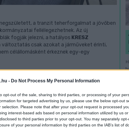
egszületett, a tranzit teherforgalmat a jövőben
önkormányzatai fellélegezhetnek. Az új
lák fogják jelezni, a hatályos
KRESZ
változtatás csak azokat a járműveket érinti,
s nem célállomásként érkeznek egy-egy
H
h
 nem akadályozhatja a helyi gazdasági
v
.hu -
Do Not Process My Personal Information
llalkozásokat, szállítmányozó cégeket vagy a
, hogy a közlekedés biztonságosabbá váljon,
to opt-out of the sale, sharing to third parties, or processing of your per
ások színvonala is változatlan maradjon.
formation for targeted advertising by us, please use the below opt-out s
r selection. Please note that after your opt-out request is processed y
elgyorsítását segítette a nyáron Mezőörsön tartott
eing interest-based ads based on personal information utilized by us or
ei és a minisztérium szakemberei is részt
disclosed to third parties prior to your opt-out. You may separately opt-
losure of your personal information by third parties on the IAB’s list of
ormányzatokat a napokban részletesen