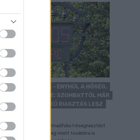
KÁNIKULA 2026 - ENYHÜL A HŐSÉG,
DE MÉG NINCS VÉGE: SZOMBATTÓL MÁR
“CSAK” MÁSODFOKÚ RIASZTÁS LESZ
ÉRVÉNYBEN
 július vége óta tartó harmadfokú hőségriasztást
érséklik, de a tartós meleg miatt továbbra is