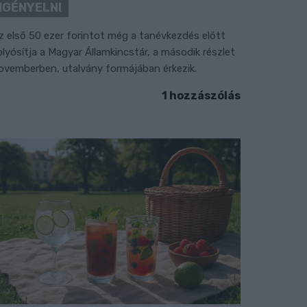
IGÉNYELNI
z első 50 ezer forintot még a tanévkezdés előtt
olyósítja a Magyar Államkincstár, a második részlet
ovemberben, utalvány formájában érkezik.
1 hozzászólás