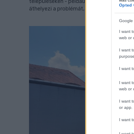
településeken - például Kisbéren vagy Ve
Opted 
áthelyezi a problémát, és máshol okoz fejf
Google 
I want t
web or d
I want t
purpose
I want 
I want t
web or d
I want t
or app.
I want t
I want t