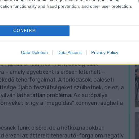
f
cation functionality and fraud prevention, and other user protection.
CONFIRM
Data Deletion
Data Access
Privacy Policy
 aktuális felújítás miatt, évekig csak
 – amely egyébként is erősen leterhelt –
edő teherforgalmat. A torlódások, baleseti
eltsége újabb feszültségeket szülhetnek, de ez, a
nyilván láthatatlan probléma. Az autópálya
környékét is, így a “megoldás” könnyen ráéghet a
épésnek tűnik elsőre, de a hétköznapokban
jd érezni az átterelt teherautó-forgalom negatív