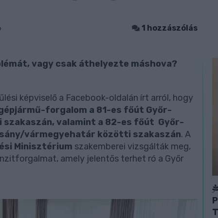
6
1 hozzászólás
oblémát, vagy csak áthelyezte máshova?
ési képviselő a Facebook-oldalán írt arról, hogy
rgépjármű-forgalom a
81-es főút Győr-
 szakaszán, valamint a 82-es főút Győr-
sány/vármegyehatár közötti szakaszán
.
A
ési Minisztérium
szakemberei vizsgálták meg,
nzitforgalmat, amely jelentős terhet ró a Győr
P
T