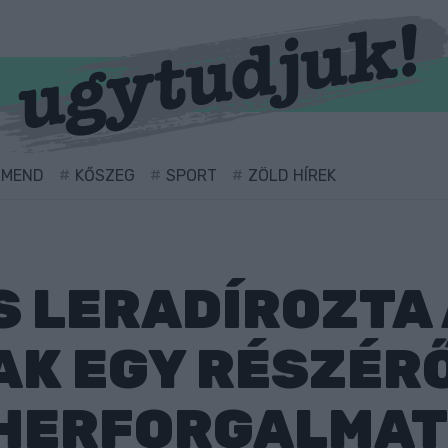
RMEND
KŐSZEG
SPORT
ZÖLD HÍREK
 LERADÍROZTA A
AK EGY RÉSZÉRŐ
EHERFORGALMAT