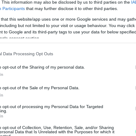
. This information may also be disclosed by us to third parties on the
IA
ellő idő áll majd rendelkezésre az
Participants
that may further disclose it to other third parties.
 that this website/app uses one or more Google services and may gath
including but not limited to your visit or usage behaviour. You may click 
sa valóban jó megoldásnak tűnik első olvasatra,
 to Google and its third-party tags to use your data for below specifi
k fontos kérdést. Az első és legkézenfekvőbb,
ogle consent section.
alom valójában hol fog fizikálisan megjelenni.
már meglévő útpályák bővítéséről, fejlesztéséről
l Data Processing Opt Outs
beavatkozásról, teljesen jogos felvetés, hogy a
” esete forog fenn, ami jó esetben is csak
o opt-out of the Sharing of my personal data.
In
o opt-out of the Sale of my Personal Data.
n mentesülhetnek a kamionok egy részétől, de
In
 például Tét, Enese, Csorna vagy Pápa környéke
M
arról, hogy a hiper-árérzékeny szállítmányozási
to opt-out of processing my Personal Data for Targeted
e
ing.
rőkre, így valószínűleg rengeteg sofőr fogja
In
itikán aluli minőségű - alsóbbrendű útjain
o opt-out of Collection, Use, Retention, Sale, and/or Sharing
von javíthat a helyzeten a most érintett
ersonal Data that Is Unrelated with the Purposes for which it
lected.