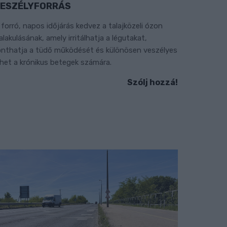
ESZÉLYFORRÁS
 forró, napos időjárás kedvez a talajközeli ózon
ialakulásának, amely irritálhatja a légutakat,
onthatja a tüdő működését és különösen veszélyes
ehet a krónikus betegek számára.
Szólj hozzá!