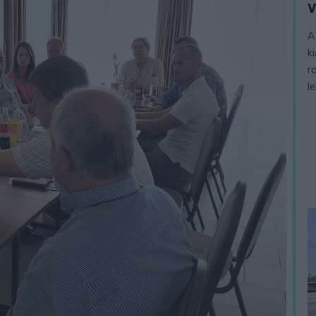
V
A
k
r
l