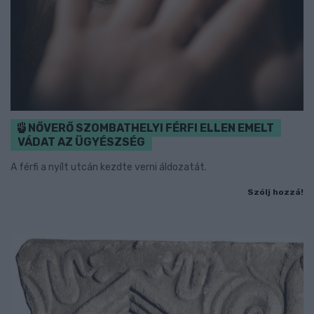
NŐVERŐ SZOMBATHELYI FÉRFI ELLEN EMELT
VÁDAT AZ ÜGYÉSZSÉG
A férfi a nyílt utcán kezdte verni áldozatát.
Szólj hozzá!