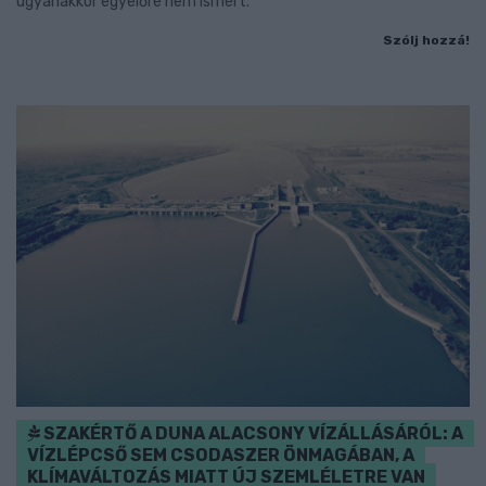
ugyanakkor egyelőre nem ismert.
Szólj hozzá!
SZAKÉRTŐ A DUNA ALACSONY VÍZÁLLÁSÁRÓL: A
VÍZLÉPCSŐ SEM CSODASZER ÖNMAGÁBAN, A
KLÍMAVÁLTOZÁS MIATT ÚJ SZEMLÉLETRE VAN