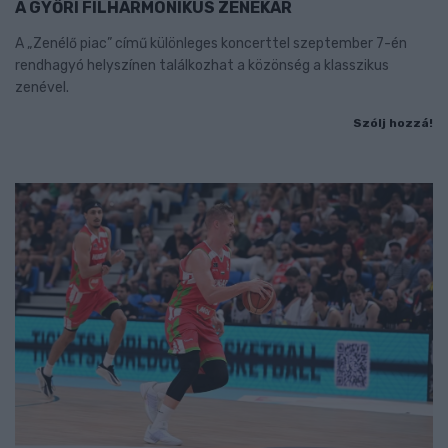
A GYŐRI FILHARMONIKUS ZENEKAR
A „Zenélő piac” című különleges koncerttel szeptember 7-én
rendhagyó helyszínen találkozhat a közönség a klasszikus
zenével.
Szólj hozzá!