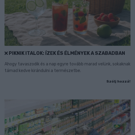
PIKNIK ITALOK: ÍZEK ÉS ÉLMÉNYEK A SZABADBAN
Ahogy tavaszodik és a nap egyre tovább marad velünk, sokaknak
támad kedve kirándulni a természetbe.
Szólj hozzá!