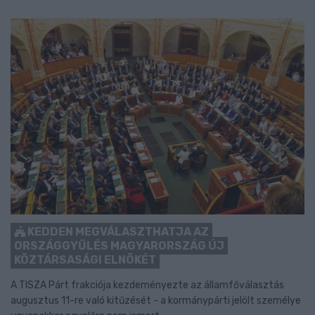
KEDDEN MEGVÁLASZTHATJA AZ
ORSZÁGGYŰLÉS MAGYARORSZÁG ÚJ
KÖZTÁRSASÁGI ELNÖKÉT
A TISZA Párt frakciója kezdeményezte az államfőválasztás
augusztus 11-re való kitűzését - a kormánypárti jelölt személye