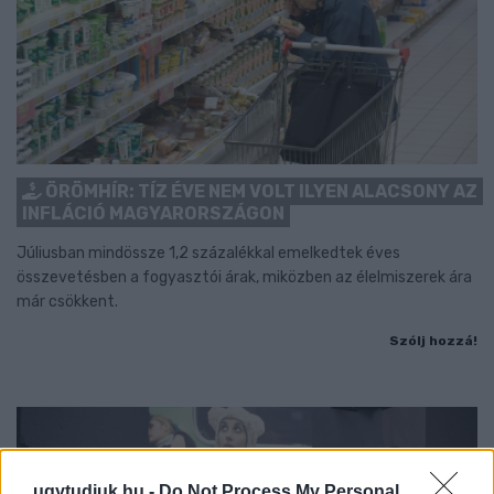
ÖRÖMHÍR: TÍZ ÉVE NEM VOLT ILYEN ALACSONY AZ
INFLÁCIÓ MAGYARORSZÁGON
Júliusban mindössze 1,2 százalékkal emelkedtek éves
összevetésben a fogyasztói árak, miközben az élelmiszerek ára
már csökkent.
Szólj hozzá!
ugytudjuk.hu -
Do Not Process My Personal