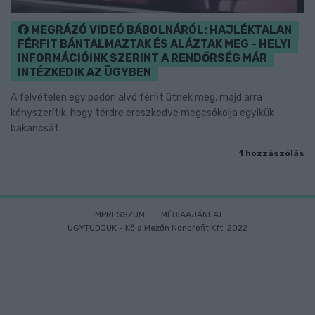
MEGRÁZÓ VIDEÓ BÁBOLNÁRÓL: HAJLÉKTALAN
FÉRFIT BÁNTALMAZTAK ÉS ALÁZTAK MEG - HELYI
INFORMÁCIÓINK SZERINT A RENDŐRSÉG MÁR
INTÉZKEDIK AZ ÜGYBEN
A felvételen egy padon alvó férfit ütnek meg, majd arra
kényszerítik, hogy térdre ereszkedve megcsókolja egyikük
bakancsát.
1 hozzászólás
IMPRESSZUM
MÉDIAAJÁNLAT
UGYTUDJUK - Kő a Mezőn Nonprofit Kft. 2022