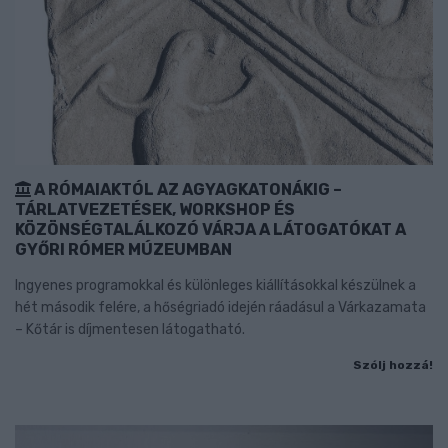
A RÓMAIAKTÓL AZ AGYAGKATONÁKIG –
TÁRLATVEZETÉSEK, WORKSHOP ÉS
KÖZÖNSÉGTALÁLKOZÓ VÁRJA A LÁTOGATÓKAT A
GYŐRI RÓMER MÚZEUMBAN
Ingyenes programokkal és különleges kiállításokkal készülnek a
hét második felére, a hőségriadó idején ráadásul a Várkazamata
– Kőtár is díjmentesen látogatható.
Szólj hozzá!