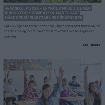
KÁNIKULA 2026 - ENYHÜL A HŐSÉG, DE MÉG
NINCS VÉGE: SZOMBATTÓL MÁR “CSAK”
MÁSODFOKÚ RIASZTÁS LESZ ÉRVÉNYBEN
A július vége óta tartó harmadfokú hőségriasztást mérséklik, de
a tartós meleg miatt továbbra is fokozott óvatosságra van
szükség.
Szólj hozzá!