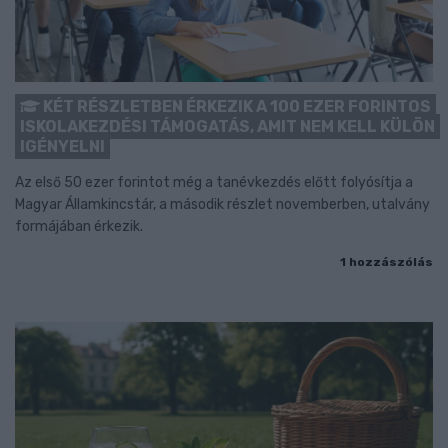
KÉT RÉSZLETBEN ÉRKEZIK A 100 EZER FORINTOS
ISKOLAKEZDÉSI TÁMOGATÁS, AMIT NEM KELL KÜLÖN
IGÉNYELNI
Az első 50 ezer forintot még a tanévkezdés előtt folyósítja a
Magyar Államkincstár, a második részlet novemberben, utalvány
formájában érkezik.
1 hozzászólás