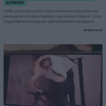
SZÜKSÉG
A BME vízmérnöke szerint a Paksi Atomerőmű helyzetére sem
jelentene automatikus megoldást egy új dunai vízlépcső - a jövő
vízgazdálkodását pedig már a klímamodellekre kell alapozni.
Szólj hozzá!