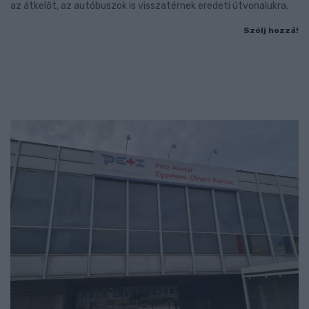
az átkelőt, az autóbuszok is visszatérnek eredeti útvonalukra.
Szólj hozzá!