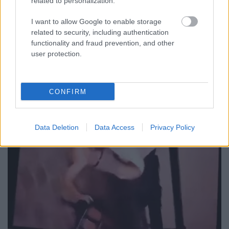
related to personalization.
SZÜKSÉG
I want to allow Google to enable storage
A BME vízmérnöke szerint a Paksi Atomerőmű helyzetére sem
related to security, including authentication
jelentene automatikus megoldást egy új dunai vízlépcső - a jövő
functionality and fraud prevention, and other
vízgazdálkodását pedig már a klímamodellekre kell alapozni.
user protection.
Szólj hozzá!
CONFIRM
Data Deletion
Data Access
Privacy Policy