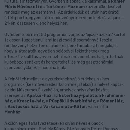
kulturális intézmények. Győrben is sokadik alkalommal, a
Rómer
Flóris Művészeti és Történeti Múzeum
közreműködésével
rendezik meg az eseményt. Az érdeklődők délután hat órától
éjfélig tartó, egyedülálló rendezvényeken vehetnek részt június
21-én, összesen kilenc helyszínen.
Győrben több mint 50 programon várják az ‘éjszakázókat’ kortól
tekjesen függetlenül, ami igazi családi eseménnyé teszi a
rendezvényt. Szintén család - és pénztárcabarát megoldás,
hogy a látogatók egyetlen belépővel tekinthetnek meg
interaktív kiállítást, nyomozhatnak múzeumban, hallgathatnak
különböző zenéket és koncerteket, és még gasztronómiai
szenvedélyüknek is hódolhatnak.
A felnőttek mellett a gyerekeknek szóló érdekes, színes
programok (kézműveskedés, különféle játékok) is helyet kaptak
az idei Múzeumok Éjszakáján, amelyek helyszínei között
szerepel az
Apátúr-ház
, az
Esterházy-palota
, a
Fruhmann-
ház
, a
Kreszta-ház
, a
Püspöki Udvarbíróház
, a
Rómer Ház
,
a
Vastuskós ház
, a
Várkazamata-Kőtár
, valamint a
Menház
.
A különleges tárlatvezetéseken olyan neves előadók
kalauzolnak, mint,
Borbély Károly
, Stefanovits Péter, Radosza