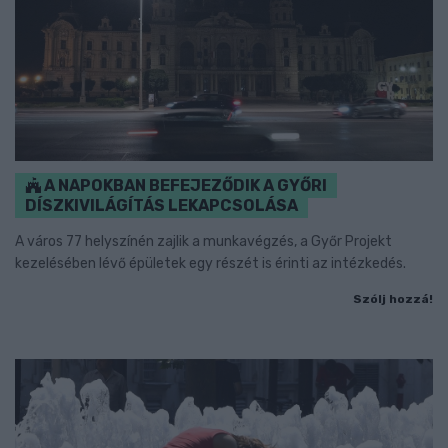
A NAPOKBAN BEFEJEZŐDIK A GYŐRI
DÍSZKIVILÁGÍTÁS LEKAPCSOLÁSA
A város 77 helyszínén zajlik a munkavégzés, a Győr Projekt
kezelésében lévő épületek egy részét is érinti az intézkedés.
Szólj hozzá!