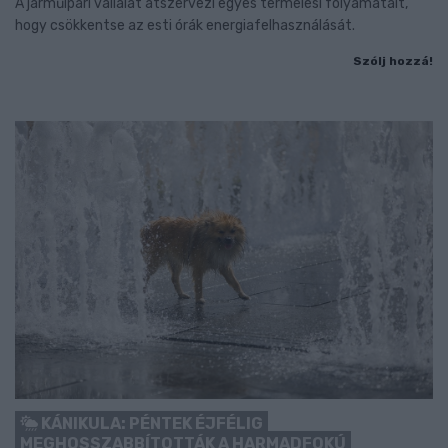
A járműipari vállalat átszervezi egyes termelési folyamatait,
hogy csökkentse az esti órák energiafelhasználását.
Szólj hozzá!
KÁNIKULA: PÉNTEK ÉJFÉLIG
MEGHOSSZABBÍTOTTÁK A HARMADFOKÚ