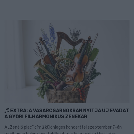
EXTRA: A VÁSÁRCSARNOKBAN NYITJA ÚJ ÉVADÁT
A GYŐRI FILHARMONIKUS ZENEKAR
A „Zenélő piac” című különleges koncerttel szeptember 7-én
rendhagyó helyszínen találkozhat a közönség a klasszikus