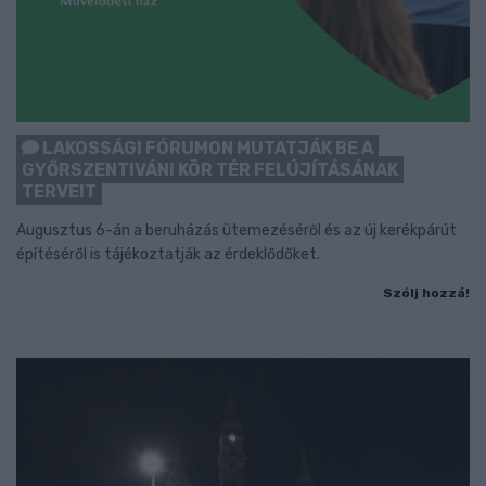
LAKOSSÁGI FÓRUMON MUTATJÁK BE A
GYŐRSZENTIVÁNI KÖR TÉR FELÚJÍTÁSÁNAK
TERVEIT
Augusztus 6-án a beruházás ütemezéséről és az új kerékpárút
építéséről is tájékoztatják az érdeklődőket.
Szólj hozzá!