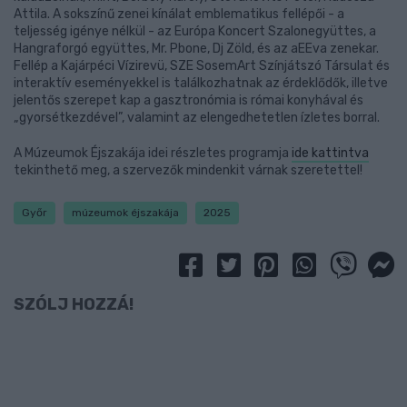
Attila. A sokszínű zenei kínálat emblematikus fellépői - a
teljesség igénye nélkül - az Európa Koncert Szalonegyüttes, a
Hangraforgó együttes
, Mr. Pbone, Dj Zöld, és az aEEva zenekar.
Fellép a Kajárpéci Vízirevü,
SZE SosemArt Színjátszó Társulat
és
interaktív eseményekkel is találkozhatnak az érdeklődők, illetve
jelentős szerepet kap a gasztronómia is római konyhával és
„gyorsétkezdével”, valamint az elengedhetetlen ízletes borral.
A Múzeumok Éjszakája idei részletes programja
ide kattintva
tekinthető meg, a szervezők mindenkit várnak szeretettel!
Győr
múzeumok éjszakája
2025
SZÓLJ HOZZÁ!