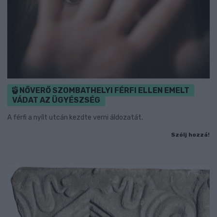
NŐVERŐ SZOMBATHELYI FÉRFI ELLEN EMELT
VÁDAT AZ ÜGYÉSZSÉG
A férfi a nyílt utcán kezdte verni áldozatát.
Szólj hozzá!