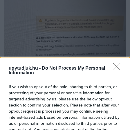
ugytudjuk.hu -
Do Not Process My Personal
Information
CZUNYINÉ HARCA A GMAIL ÉS AZ ÖNKÉNY ELLEN
If you wish to opt-out of the sale, sharing to third parties, or
- LETILTOTTA A GOOGLE A VÉDVONAL LEVELEZŐ
processing of your personal or sensitive information for
FIÓKJÁT
targeted advertising by us, please use the below opt-out
Nem vicc! A Fidesz maradéka tényleg egy ingyenes e-mail
section to confirm your selection. Please note that after your
szolgáltatást használt, hogy megvédje a Fidesz maradékát.
opt-out request is processed you may continue seeing
interest-based ads based on personal information utilized by
Szólj hozzá!
us or personal information disclosed to third parties prior to
your opt-out. You may separately opt-out of the further