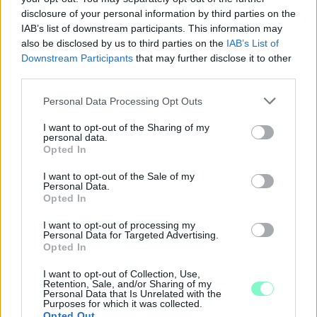
disclosure of your personal information by third parties on the
IAB’s list of downstream participants. This information may
also be disclosed by us to third parties on the
IAB’s List of
Downstream Participants
that may further disclose it to other
third parties.
Please note that this website/app uses one or more Google
Personal Data Processing Opt Outs
services and may gather and store information including but
not limited to your visit or usage behaviour. You may click to
I want to opt-out of the Sharing of my
personal data.
grant or deny consent to Google and its third-party tags to
Opted In
use your data for below specified purposes in below Google
consent section.
I want to opt-out of the Sale of my
Personal Data.
Opted In
I want to opt-out of processing my
KEDDEN MEGVÁLASZTHATJA AZ
Personal Data for Targeted Advertising.
Opted In
ORSZÁGGYŰLÉS MAGYARORSZÁG ÚJ
KÖZTÁRSASÁGI ELNÖKÉT
I want to opt-out of Collection, Use,
Retention, Sale, and/or Sharing of my
A TISZA Párt frakciója kezdeményezte az államfőválasztás
Personal Data that Is Unrelated with the
Purposes for which it was collected.
augusztus 11-re való kitűzését - a kormánypárti jelölt személye
Opted Out