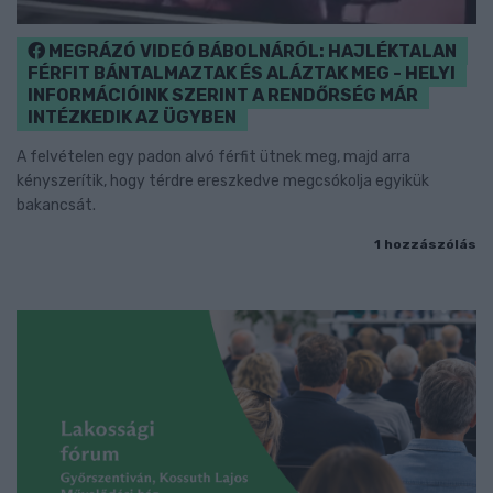
MEGRÁZÓ VIDEÓ BÁBOLNÁRÓL: HAJLÉKTALAN
FÉRFIT BÁNTALMAZTAK ÉS ALÁZTAK MEG - HELYI
INFORMÁCIÓINK SZERINT A RENDŐRSÉG MÁR
INTÉZKEDIK AZ ÜGYBEN
A felvételen egy padon alvó férfit ütnek meg, majd arra
kényszerítik, hogy térdre ereszkedve megcsókolja egyikük
bakancsát.
1 hozzászólás