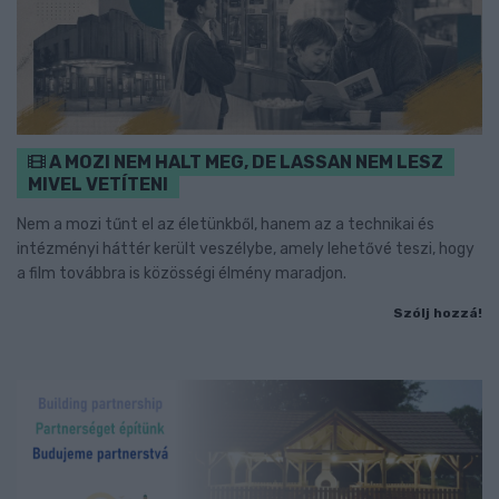
A MOZI NEM HALT MEG, DE LASSAN NEM LESZ
MIVEL VETÍTENI
Nem a mozi tűnt el az életünkből, hanem az a technikai és
intézményi háttér került veszélybe, amely lehetővé teszi, hogy
a film továbbra is közösségi élmény maradjon.
Szólj hozzá!