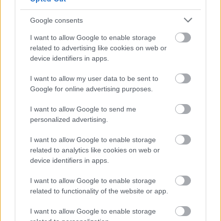
ugyanakkor egyelőre nem ismert.
Google consents
Szólj hozzá!
I want to allow Google to enable storage
related to advertising like cookies on web or
device identifiers in apps.
I want to allow my user data to be sent to
Google for online advertising purposes.
I want to allow Google to send me
personalized advertising.
I want to allow Google to enable storage
related to analytics like cookies on web or
device identifiers in apps.
I want to allow Google to enable storage
related to functionality of the website or app.
SZAKÉRTŐ A DUNA ALACSONY VÍZÁLLÁSÁRÓL: A
VÍZLÉPCSŐ SEM CSODASZER ÖNMAGÁBAN, A
I want to allow Google to enable storage
KLÍMAVÁLTOZÁS MIATT ÚJ SZEMLÉLETRE VAN