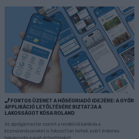
FONTOS ÜZENET A HŐSÉGRIADÓ IDEJÉRE: A GYŐR
APPLIKÁCIÓ LETÖLTÉSÉRE BIZTATJA A
LAKOSSÁGOT KÓSA ROLAND
Az alpolgármester szerint a rendkívüli kánikula a
közműrendszereket is fokozottan terheli, ezért érdemes
bekapcsolni a push értesítéseket.