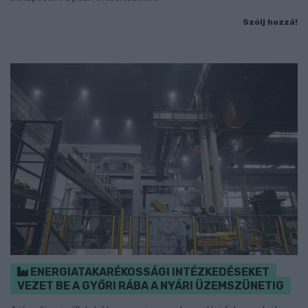
Szólj hozzá!
ENERGIATAKARÉKOSSÁGI INTÉZKEDÉSEKET
VEZET BE A GYŐRI RÁBA A NYÁRI ÜZEMSZÜNETIG