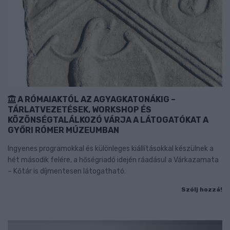
A RÓMAIAKTÓL AZ AGYAGKATONÁKIG –
TÁRLATVEZETÉSEK, WORKSHOP ÉS
KÖZÖNSÉGTALÁLKOZÓ VÁRJA A LÁTOGATÓKAT A
GYŐRI RÓMER MÚZEUMBAN
Ingyenes programokkal és különleges kiállításokkal készülnek a
hét második felére, a hőségriadó idején ráadásul a Várkazamata
– Kőtár is díjmentesen látogatható.
Szólj hozzá!