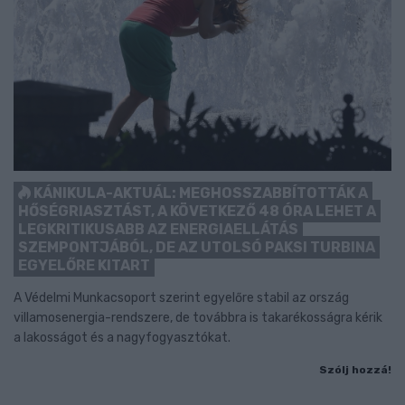
KÁNIKULA-AKTUÁL: MEGHOSSZABBÍTOTTÁK A
HŐSÉGRIASZTÁST, A KÖVETKEZŐ 48 ÓRA LEHET A
LEGKRITIKUSABB AZ ENERGIAELLÁTÁS
SZEMPONTJÁBÓL, DE AZ UTOLSÓ PAKSI TURBINA
EGYELŐRE KITART
A Védelmi Munkacsoport szerint egyelőre stabil az ország
villamosenergia-rendszere, de továbbra is takarékosságra kérik
a lakosságot és a nagyfogyasztókat.
Szólj hozzá!