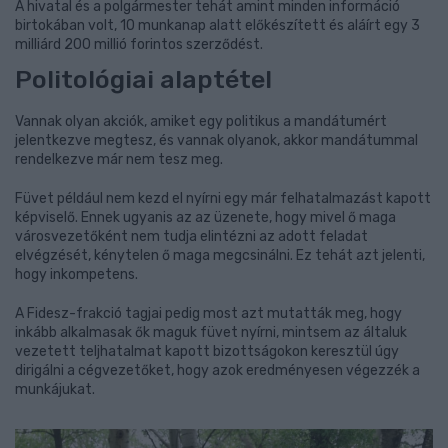
A hivatal és a polgármester tehát amint minden információ
birtokában volt, 10 munkanap alatt előkészített és aláírt egy 3
milliárd 200 millió forintos szerződést.
Politológiai alaptétel
Vannak olyan akciók, amiket egy politikus a mandátumért
jelentkezve megtesz, és vannak olyanok, akkor mandátummal
rendelkezve már nem tesz meg.
Füvet például nem kezd el nyírni egy már felhatalmazást kapott
képviselő. Ennek ugyanis az az üzenete, hogy mivel ő maga
városvezetőként nem tudja elintézni az adott feladat
elvégzését, kénytelen ő maga megcsinálni. Ez tehát azt jelenti,
hogy inkompetens.
A Fidesz-frakció tagjai pedig most azt mutatták meg, hogy
inkább alkalmasak ők maguk füvet nyírni, mintsem az általuk
vezetett teljhatalmat kapott bizottságokon keresztül úgy
dirigálni a cégvezetőket, hogy azok eredményesen végezzék a
munkájukat.