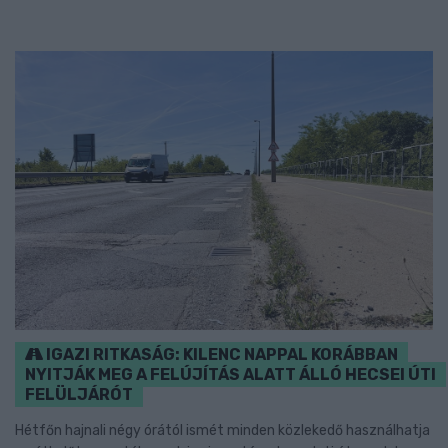
IGAZI RITKASÁG: KILENC NAPPAL KORÁBBAN
NYITJÁK MEG A FELÚJÍTÁS ALATT ÁLLÓ HECSEI ÚTI
FELÜLJÁRÓT
Hétfőn hajnali négy órától ismét minden közlekedő használhatja