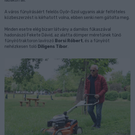
lábakon áll.
A város fűnyírásáért felelős Győr-Szol ugyanis akár feltételes
közbeszerzést is kiírhatott volna, ebben senki nem gátolta meg.
Minden esetre elég bizarr látvány a damilos fűkaszával
hadonászó Fekete Dávid, az alatta dömper méretűnek tűnő
fűnyírótraktoron lavírozó
Borsi Róbert
, és a fűnyírót
nehézkesen toló
Diligens Tibor
.