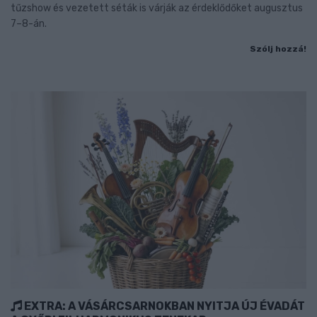
tűzshow és vezetett séták is várják az érdeklődőket augusztus
7–8-án.
Szólj hozzá!
EXTRA: A VÁSÁRCSARNOKBAN NYITJA ÚJ ÉVADÁT