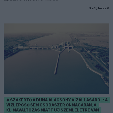
Szólj hozzá!
SZAKÉRTŐ A DUNA ALACSONY VÍZÁLLÁSÁRÓL: A
VÍZLÉPCSŐ SEM CSODASZER ÖNMAGÁBAN, A
KLÍMAVÁLTOZÁS MIATT ÚJ SZEMLÉLETRE VAN