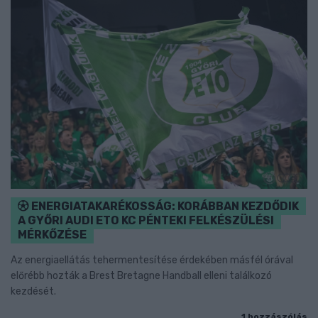
ENERGIATAKARÉKOSSÁG: KORÁBBAN KEZDŐDIK
A GYŐRI AUDI ETO KC PÉNTEKI FELKÉSZÜLÉSI
MÉRKŐZÉSE
Az energiaellátás tehermentesítése érdekében másfél órával
előrébb hozták a Brest Bretagne Handball elleni találkozó
kezdését.
1 hozzászólás