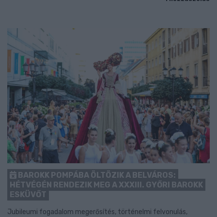
BAROKK POMPÁBA ÖLTÖZIK A BELVÁROS:
HÉTVÉGÉN RENDEZIK MEG A XXXIII. GYŐRI BAROKK
ESKÜVŐT
Jubileumi fogadalom megerősítés, történelmi felvonulás,