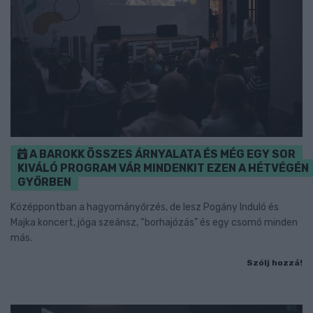
A BAROKK ÖSSZES ÁRNYALATA ÉS MÉG EGY SOR
KIVÁLÓ PROGRAM VÁR MINDENKIT EZEN A HÉTVÉGÉN
GYŐRBEN
Középpontban a hagyományőrzés, de lesz Pogány Induló és
Majka koncert, jóga szeánsz, “borhajózás” és egy csomó minden
más.
Szólj hozzá!