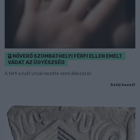
NŐVERŐ SZOMBATHELYI FÉRFI ELLEN EMELT
VÁDAT AZ ÜGYÉSZSÉG
A férfi a nyílt utcán kezdte verni áldozatát.
Szólj hozzá!