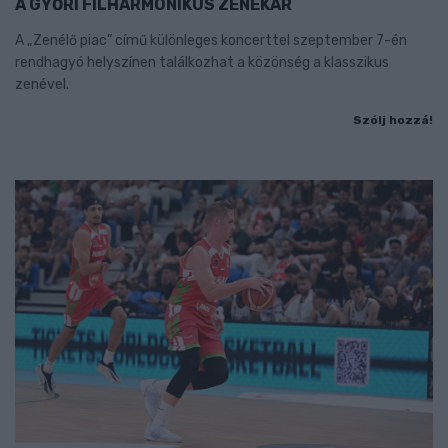
A GYŐRI FILHARMONIKUS ZENEKAR
A „Zenélő piac” című különleges koncerttel szeptember 7-én
rendhagyó helyszínen találkozhat a közönség a klasszikus
zenével.
Szólj hozzá!