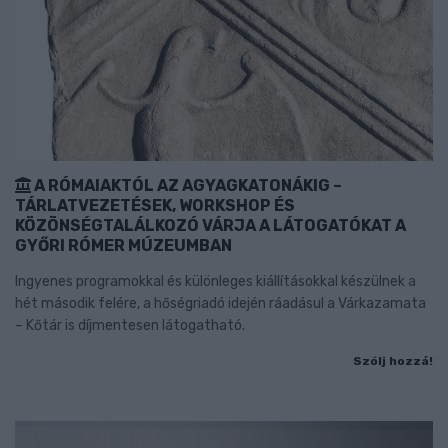
A RÓMAIAKTÓL AZ AGYAGKATONÁKIG –
TÁRLATVEZETÉSEK, WORKSHOP ÉS
KÖZÖNSÉGTALÁLKOZÓ VÁRJA A LÁTOGATÓKAT A
GYŐRI RÓMER MÚZEUMBAN
Ingyenes programokkal és különleges kiállításokkal készülnek a
hét második felére, a hőségriadó idején ráadásul a Várkazamata
– Kőtár is díjmentesen látogatható.
Szólj hozzá!