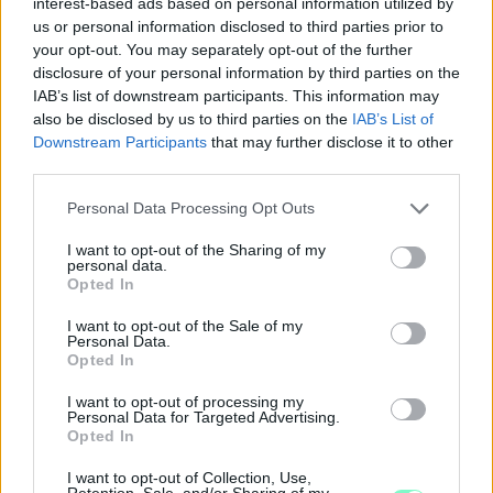
interest-based ads based on personal information utilized by
us or personal information disclosed to third parties prior to
KÁNIKULA 2026 - ENYHÜL A HŐSÉG, DE MÉG
your opt-out. You may separately opt-out of the further
NINCS VÉGE: SZOMBATTÓL MÁR “CSAK”
disclosure of your personal information by third parties on the
MÁSODFOKÚ RIASZTÁS LESZ ÉRVÉNYBEN
IAB’s list of downstream participants. This information may
also be disclosed by us to third parties on the
IAB’s List of
A július vége óta tartó harmadfokú hőségriasztást mérséklik, de
Downstream Participants
that may further disclose it to other
a tartós meleg miatt továbbra is fokozott óvatosságra van
third parties.
szükség.
Please note that this website/app uses one or more Google
Szólj hozzá!
Personal Data Processing Opt Outs
services and may gather and store information including but
not limited to your visit or usage behaviour. You may click to
I want to opt-out of the Sharing of my
personal data.
grant or deny consent to Google and its third-party tags to
Opted In
use your data for below specified purposes in below Google
consent section.
I want to opt-out of the Sale of my
Personal Data.
Opted In
I want to opt-out of processing my
Personal Data for Targeted Advertising.
Opted In
I want to opt-out of Collection, Use,
Retention, Sale, and/or Sharing of my