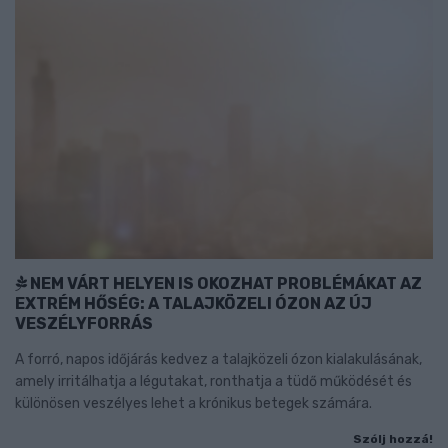
NEM VÁRT HELYEN IS OKOZHAT PROBLÉMÁKAT AZ
EXTRÉM HŐSÉG: A TALAJKÖZELI ÓZON AZ ÚJ
VESZÉLYFORRÁS
A forró, napos időjárás kedvez a talajközeli ózon kialakulásának,
amely irritálhatja a légutakat, ronthatja a tüdő működését és
különösen veszélyes lehet a krónikus betegek számára.
Szólj hozzá!