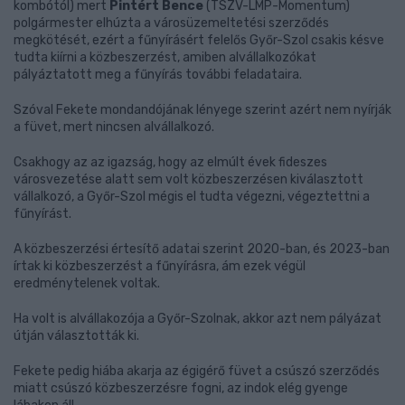
kombótól) mert
Pintért Bence
(TSZV-LMP-Momentum)
polgármester elhúzta a városüzemeltetési szerződés
megkötését, ezért a fűnyírásért felelős Győr-Szol csakis késve
tudta kiírni a közbeszerzést, amiben alvállalkozókat
pályáztatott meg a fűnyírás további feladataira.
Szóval Fekete mondandójának lényege szerint azért nem nyírják
a füvet, mert nincsen alvállalkozó.
Csakhogy az az igazság, hogy az elmúlt évek fideszes
városvezetése alatt sem volt közbeszerzésen kiválasztott
vállalkozó, a Győr-Szol mégis el tudta végezni, végeztettni a
fűnyírást.
A közbeszerzési értesítő adatai szerint 2020-ban, és 2023-ban
írtak ki közbeszerzést a fűnyírásra, ám ezek végül
eredménytelenek voltak.
Ha volt is alvállakozója a Győr-Szolnak, akkor azt nem pályázat
útján választották ki.
Fekete pedig hiába akarja az égigérő füvet a csúszó szerződés
miatt csúszó közbeszerzésre fogni, az indok elég gyenge