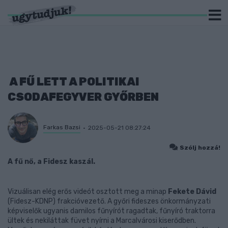
A FŰ LETT A POLITIKAI
CSODAFEGYVER GYŐRBEN
Farkas Bazsi
2025-05-21 08:27:24
Szólj hozzá!
A fű nő, a Fidesz kaszál.
Vizuálisan elég erős videót osztott meg a minap
Fekete Dávid
(Fidesz-KDNP) frakcióvezető. A győri fideszes önkormányzati
képviselők ugyanis damilos fűnyírót ragadtak, fűnyíró traktorra
ültek és nekiláttak füvet nyírni a Marcalvárosi kiserődben.