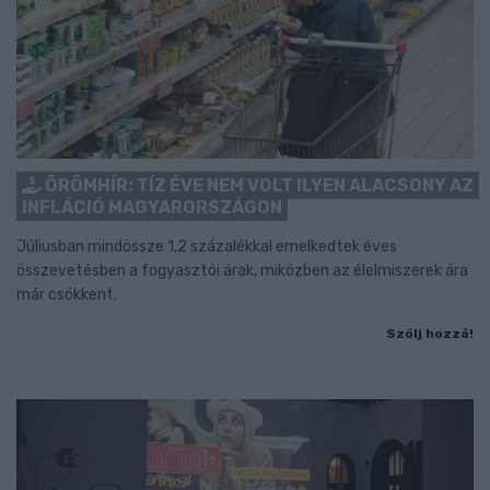
ÖRÖMHÍR: TÍZ ÉVE NEM VOLT ILYEN ALACSONY AZ
INFLÁCIÓ MAGYARORSZÁGON
Júliusban mindössze 1,2 százalékkal emelkedtek éves
összevetésben a fogyasztói árak, miközben az élelmiszerek ára
már csökkent.
Szólj hozzá!