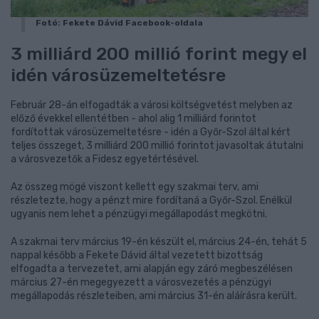
Fotó: Fekete Dávid Facebook-oldala
3 milliárd 200 millió forint megy el
idén városüzemeltetésre
Február 28-án elfogadták a városi költségvetést melyben az
előző évekkel ellentétben - ahol alig 1 milliárd forintot
fordítottak városüzemeltetésre - idén a Győr-Szol által kért
teljes összeget, 3 milliárd 200 millió forintot javasoltak átutalni
a városvezetők a Fidesz egyetértésével.
Az összeg mögé viszont kellett egy szakmai terv, ami
részletezte, hogy a pénzt mire fordítaná a Győr-Szol. Enélkül
ugyanis nem lehet a pénzügyi megállapodást megkötni.
A szakmai terv március 19-én készült el, március 24-én, tehát 5
nappal később a Fekete Dávid által vezetett bizottság
elfogadta a tervezetet, ami alapján egy záró megbeszélésen
március 27-én megegyezett a városvezetés a pénzügyi
megállapodás részleteiben, ami március 31-én aláírásra került.