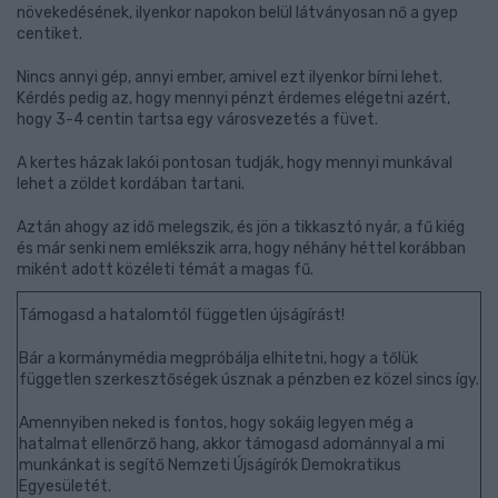
növekedésének, ilyenkor napokon belül látványosan nő a gyep
centiket.
Nincs annyi gép, annyi ember, amivel ezt ilyenkor bírni lehet.
Kérdés pedig az, hogy mennyi pénzt érdemes elégetni azért,
hogy 3-4 centin tartsa egy városvezetés a füvet.
A kertes házak lakói pontosan tudják, hogy mennyi munkával
lehet a zöldet kordában tartani.
Aztán ahogy az idő melegszik, és jön a tikkasztó nyár, a fű kiég
és már senki nem emlékszik arra, hogy néhány héttel korábban
miként adott közéleti témát a magas fű.
Támogasd a hatalomtól független újságírást!
Bár a kormánymédia megpróbálja elhitetni, hogy a tőlük
független szerkesztőségek úsznak a pénzben ez közel sincs így.
Amennyiben neked is fontos, hogy sokáig legyen még a
hatalmat ellenőrző hang, akkor támogasd adománnyal a mi
munkánkat is segítő Nemzeti Újságírók Demokratikus
Egyesületét.