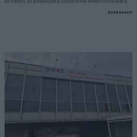
az átkelőt, az autóbuszok is visszatérnek eredeti útvonalukra.
Szólj hozzá!