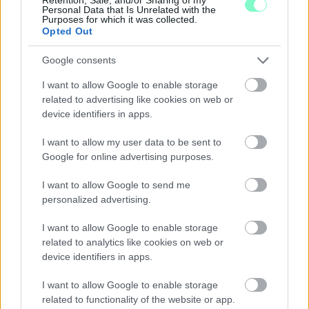
Personal Data that Is Unrelated with the
Purposes for which it was collected.
Opted Out
Google consents
KÉT RÉSZLETBEN ÉRKEZIK A 100 EZER FORINTOS
ISKOLAKEZDÉSI TÁMOGATÁS, AMIT NEM KELL KÜLÖN
I want to allow Google to enable storage
IGÉNYELNI
related to advertising like cookies on web or
device identifiers in apps.
Az első 50 ezer forintot még a tanévkezdés előtt folyósítja a
Magyar Államkincstár, a második részlet novemberben, utalvány
I want to allow my user data to be sent to
formájában érkezik.
Google for online advertising purposes.
1 hozzászólás
I want to allow Google to send me
personalized advertising.
I want to allow Google to enable storage
related to analytics like cookies on web or
device identifiers in apps.
I want to allow Google to enable storage
related to functionality of the website or app.