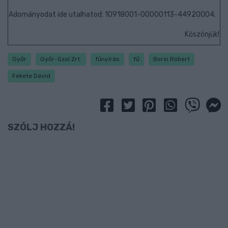
Adományodat ide utalhatod: 10918001-00000113-44920004.
Köszönjük!
Győr
Győr-Szol Zrt.
fűnyírás
fű
Borsi Róbert
Fekete Dávid
SZÓLJ HOZZÁ!