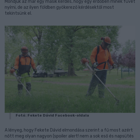
Mondjuk az már egy másik kérdés, hogy egy erdőben minek füvet
nyírni, de az ilyen földben gyökerező kérdésektől most
tekintsünk el.
Fotó: Fekete Dávid Facebook-oldala
A lényeg, hogy Fekete Dávid elmondása szerint a fű most azért
nőtt meg olyan nagyon (spoiler alert! nem a sok eső és napsütés