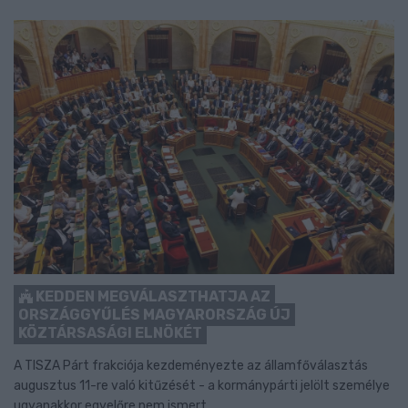
KEDDEN MEGVÁLASZTHATJA AZ
ORSZÁGGYŰLÉS MAGYARORSZÁG ÚJ
KÖZTÁRSASÁGI ELNÖKÉT
A TISZA Párt frakciója kezdeményezte az államfőválasztás
augusztus 11-re való kitűzését - a kormánypárti jelölt személye
ugyanakkor egyelőre nem ismert.