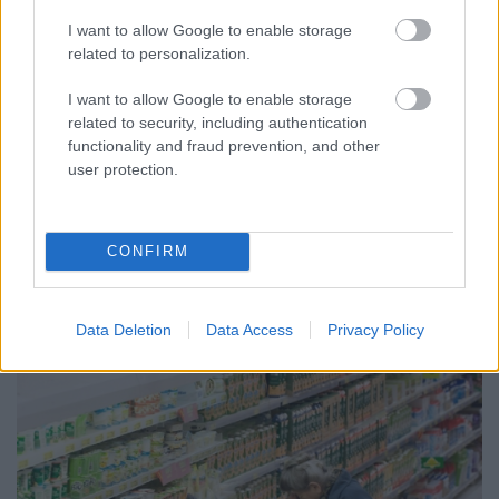
I want to allow Google to enable storage
related to personalization.
I want to allow Google to enable storage
related to security, including authentication
functionality and fraud prevention, and other
user protection.
PIKNIK ITALOK: ÍZEK ÉS ÉLMÉNYEK A SZABADBAN
Ahogy tavaszodik és a nap egyre tovább marad velünk, sokaknak
CONFIRM
támad kedve kirándulni a természetbe.
Szólj hozzá!
Data Deletion
Data Access
Privacy Policy