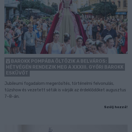
BAROKK POMPÁBA ÖLTÖZIK A BELVÁROS:
HÉTVÉGÉN RENDEZIK MEG A XXXIII. GYŐRI BAROKK
ESKÜVŐT
Jubileumi fogadalom megerősítés, történelmi felvonulás,
tűzshow és vezetett séták is várják az érdeklődőket augusztus
7–8-án.
Szólj hozzá!