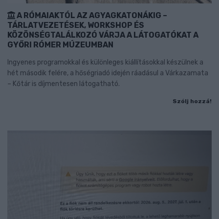
A RÓMAIAKTÓL AZ AGYAGKATONÁKIG –
TÁRLATVEZETÉSEK, WORKSHOP ÉS
KÖZÖNSÉGTALÁLKOZÓ VÁRJA A LÁTOGATÓKAT A
GYŐRI RÓMER MÚZEUMBAN
Ingyenes programokkal és különleges kiállításokkal készülnek a
hét második felére, a hőségriadó idején ráadásul a Várkazamata
– Kőtár is díjmentesen látogatható.
Szólj hozzá!