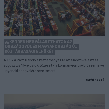
KEDDEN MEGVÁLASZTHATJA AZ
ORSZÁGGYŰLÉS MAGYARORSZÁG ÚJ
KÖZTÁRSASÁGI ELNÖKÉT
A TISZA Párt frakciója kezdeményezte az államfőválasztás
augusztus 11-re való kitűzését - a kormánypárti jelölt személye
ugyanakkor egyelőre nem ismert.
Szólj hozzá!