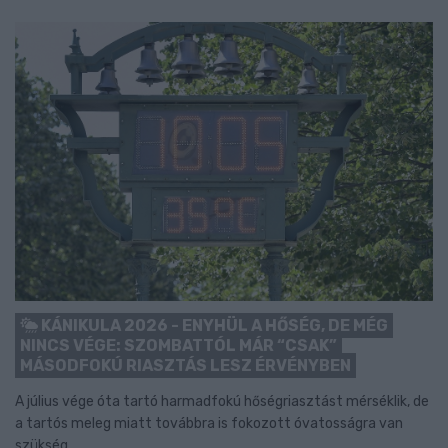
KÁNIKULA 2026 - ENYHÜL A HŐSÉG, DE MÉG
NINCS VÉGE: SZOMBATTÓL MÁR “CSAK”
MÁSODFOKÚ RIASZTÁS LESZ ÉRVÉNYBEN
A július vége óta tartó harmadfokú hőségriasztást mérséklik, de
a tartós meleg miatt továbbra is fokozott óvatosságra van
szükség.