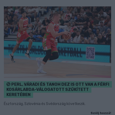
PERL, VÁRADI ÉS TANOH DEZ IS OTT VAN A FÉRFI
KOSÁRLABDA-VÁLOGATOTT SZŰKÍTETT
KERETÉBEN
Észtország, Szlovénia és Svédország következik.
Szólj hozzá!