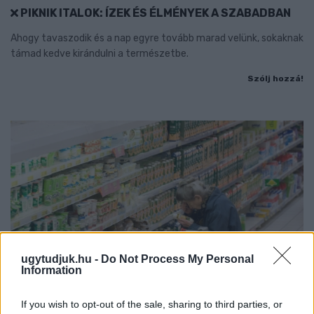
PIKNIK ITALOK: ÍZEK ÉS ÉLMÉNYEK A SZABADBAN
Ahogy tavaszodik és a nap egyre tovább marad velünk, sokaknak
támad kedve kirándulni a természetbe.
Szólj hozzá!
ugytudjuk.hu -
Do Not Process My Personal
Information
If you wish to opt-out of the sale, sharing to third parties, or