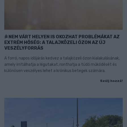
NEM VÁRT HELYEN IS OKOZHAT PROBLÉMÁKAT AZ
EXTRÉM HŐSÉG: A TALAJKÖZELI ÓZON AZ ÚJ
VESZÉLYFORRÁS
A forró, napos időjárás kedvez a talajközeli ózon kialakulásának,
amely irritálhatja a légutakat, ronthatja a tüdő működését és
különösen veszélyes lehet a krónikus betegek számára.
Szólj hozzá!