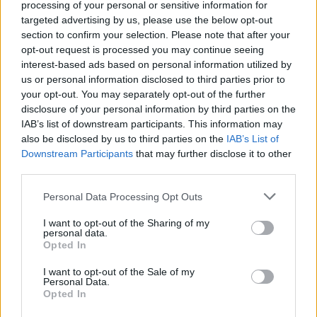
processing of your personal or sensitive information for
ÖRÖMHÍR: TÍZ ÉVE NEM VOLT ILYEN ALACSONY AZ
targeted advertising by us, please use the below opt-out
INFLÁCIÓ MAGYARORSZÁGON
section to confirm your selection. Please note that after your
opt-out request is processed you may continue seeing
Júliusban mindössze 1,2 százalékkal emelkedtek éves
interest-based ads based on personal information utilized by
összevetésben a fogyasztói árak, miközben az élelmiszerek ára
us or personal information disclosed to third parties prior to
már csökkent.
your opt-out. You may separately opt-out of the further
Szólj hozzá!
disclosure of your personal information by third parties on the
IAB’s list of downstream participants. This information may
also be disclosed by us to third parties on the
IAB’s List of
Downstream Participants
that may further disclose it to other
third parties.
Please note that this website/app uses one or more Google
Personal Data Processing Opt Outs
services and may gather and store information including but
not limited to your visit or usage behaviour. You may click to
I want to opt-out of the Sharing of my
personal data.
grant or deny consent to Google and its third-party tags to
Opted In
use your data for below specified purposes in below Google
consent section.
I want to opt-out of the Sale of my
Personal Data.
Opted In