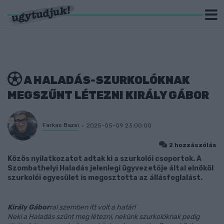
A HALADÁS-SZURKOLÓKNAK
MEGSZŰNT LÉTEZNI KIRÁLY GÁBOR
Farkas Bazsi
2025-05-09 23:00:00
2 hozzászólás
Közös nyilatkozatot adtak ki a szurkolói csoportok. A
Szombathelyi Haladás jelenlegi ügyvezetője által elnököl
szurkolói egyesület is megosztotta az állásfoglalást.
Király Gábor
ral szemben itt volt a határ!
Neki a Haladás szűnt meg létezni, nekünk szurkolóknak pedig