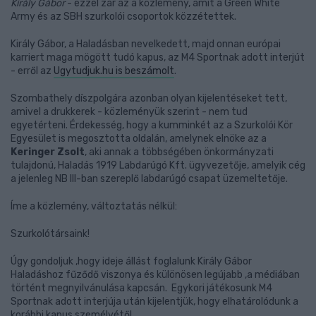
Király Gábor
- ezzel zár az a közlemény, amit a Green White
Army és az SBH szurkolói csoportok közzétettek.
Király Gábor, a Haladásban nevelkedett, majd onnan európai
karriert maga mögött tudó kapus, az M4 Sportnak adott interjút
- erről az
Ugytudjuk.hu is beszámolt
.
Szombathely díszpolgára azonban olyan kijelentéseket tett,
amivel a drukkerek - közleményük szerint - nem tud
egyetérteni. Érdekesség, hogy a kumminkét az a Szurkolói Kör
Egyesület is megosztotta oldalán, amelynek elnöke az a
Keringer Zsolt
, aki annak a többségében önkormányzati
tulajdonú, Haladás 1919 Labdarúgó Kft. ügyvezetője, amelyik cég
a jelenleg NB III-ban szereplő labdarúgó csapat üzemeltetője.
Íme a közlemény, változtatás nélkül:
Szurkolótársaink!
Úgy gondoljuk ,hogy ideje állást foglalunk Király Gábor
Haladáshoz fűződő viszonya és különösen legújabb ,a médiában
történt megnyilvánulása kapcsán. Egykori játékosunk M4
Sportnak adott interjúja után kijelentjük, hogy elhatárolódunk a
korábbi kapus személyétől.