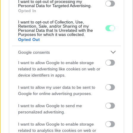
I want to opt-out of processing my
Personal Data for Targeted Advertising.
Opted In
A BAROKK ÖSSZES ÁRNYALATA ÉS MÉG EGY SOR
I want to opt-out of Collection, Use,
KIVÁLÓ PROGRAM VÁR MINDENKIT EZEN A HÉTVÉGÉN
Retention, Sale, and/or Sharing of my
Personal Data that Is Unrelated with the
GYŐRBEN
Purposes for which it was collected.
Opted Out
Középpontban a hagyományőrzés, de lesz Pogány Induló és
Majka koncert, jóga szeánsz, “borhajózás” és egy csomó minden
Google consents
más.
I want to allow Google to enable storage
Szólj hozzá!
related to advertising like cookies on web or
device identifiers in apps.
I want to allow my user data to be sent to
Google for online advertising purposes.
I want to allow Google to send me
personalized advertising.
I want to allow Google to enable storage
related to analytics like cookies on web or