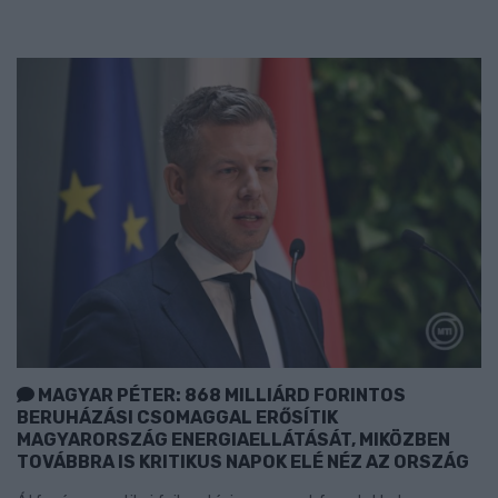
MAGYAR PÉTER: 868 MILLIÁRD FORINTOS
BERUHÁZÁSI CSOMAGGAL ERŐSÍTIK
MAGYARORSZÁG ENERGIAELLÁTÁSÁT, MIKÖZBEN
TOVÁBBRA IS KRITIKUS NAPOK ELÉ NÉZ AZ ORSZÁG