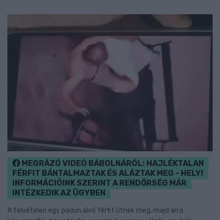
MEGRÁZÓ VIDEÓ BÁBOLNÁRÓL: HAJLÉKTALAN
FÉRFIT BÁNTALMAZTAK ÉS ALÁZTAK MEG - HELYI
INFORMÁCIÓINK SZERINT A RENDŐRSÉG MÁR
INTÉZKEDIK AZ ÜGYBEN
A felvételen egy padon alvó férfit ütnek meg, majd arra