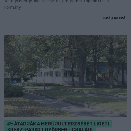
Átfogó energetikai fejlesztési programot fogadott el a
kormány.
Szólj hozzá!
ÁTADJÁK A MEGÚJULT ERZSÉBET LIGETI
KRESZ-PARKOT GYŐRBEN – CSALÁDI