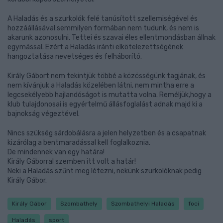
A Haladás és a szurkolók felé tanúsított szellemiségével és
hozzáállásával semmilyen formában nem tudunk, és nem is
akarunk azonosulni. Tettei és szavai éles ellentmondásban állnak
egymással. Ezért a Haladás iránti elkötelezettségének
hangoztatása nevetséges és felháborító.
Király Gábort nem tekintjük többé a közösségünk tagjának, és
nem kívánjuk a Haladás közelében látni, nem mintha erre a
legcsekélyebb hajlandóságot is mutatta volna. Reméljük,hogy a
klub tulajdonosai is egyértelmű állásfoglalást adnak majd ki a
bajnokság végeztével.
Nincs szükség sárdobálásra a jelen helyzetben és a csapatnak
kizárólag a bentmaradással kell foglalkoznia.
De mindennek van egy határa!
Király Gáborral szemben itt volt a határ!
Neki a Haladás szűnt meg létezni, nekünk szurkolóknak pedig
Király Gábor.
Király Gábor
Szombathely
Szombathelyi Haladás
foci
Haladás
sport