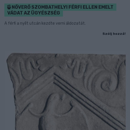
NŐVERŐ SZOMBATHELYI FÉRFI ELLEN EMELT
VÁDAT AZ ÜGYÉSZSÉG
A férfi a nyílt utcán kezdte verni áldozatát.
Szólj hozzá!