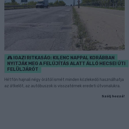
IGAZI RITKASÁG: KILENC NAPPAL KORÁBBAN
NYITJÁK MEG A FELÚJÍTÁS ALATT ÁLLÓ HECSEI ÚTI
FELÜLJÁRÓT
Hétfőn hajnali négy órától ismét minden közlekedő használhatja
az átkelőt, az autóbuszok is visszatérnek eredeti útvonalukra.
Szólj hozzá!