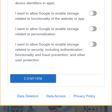
device identifiers in apps.
I want to allow Google to enable storage
related to functionality of the website or app.
I want to allow Google to enable storage
ENERGIATAKARÉKOSSÁG: KORÁBBAN KEZDŐDIK
related to personalization.
A GYŐRI AUDI ETO KC PÉNTEKI FELKÉSZÜLÉSI
MÉRKŐZÉSE
I want to allow Google to enable storage
related to security, including authentication
Az energiaellátás tehermentesítése érdekében másfél órával
functionality and fraud prevention, and other
előrébb hozták a Brest Bretagne Handball elleni találkozó
user protection.
kezdését.
1 hozzászólás
CONFIRM
Data Deletion
Data Access
Privacy Policy