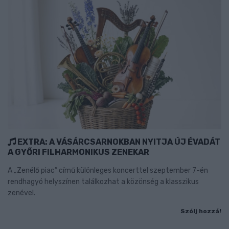
EXTRA: A VÁSÁRCSARNOKBAN NYITJA ÚJ ÉVADÁT
A GYŐRI FILHARMONIKUS ZENEKAR
A „Zenélő piac” című különleges koncerttel szeptember 7-én
rendhagyó helyszínen találkozhat a közönség a klasszikus
zenével.
Szólj hozzá!