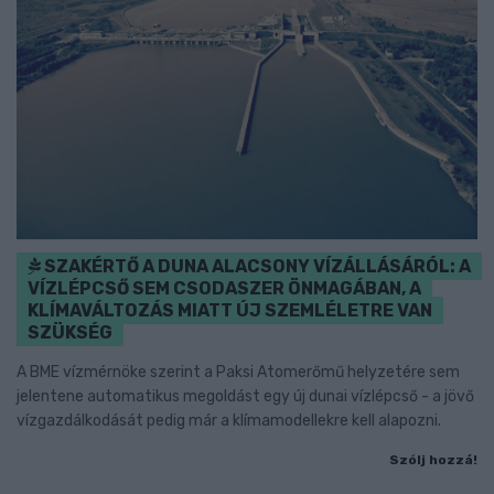
SZAKÉRTŐ A DUNA ALACSONY VÍZÁLLÁSÁRÓL: A
VÍZLÉPCSŐ SEM CSODASZER ÖNMAGÁBAN, A
KLÍMAVÁLTOZÁS MIATT ÚJ SZEMLÉLETRE VAN
SZÜKSÉG
A BME vízmérnöke szerint a Paksi Atomerőmű helyzetére sem
jelentene automatikus megoldást egy új dunai vízlépcső - a jövő
vízgazdálkodását pedig már a klímamodellekre kell alapozni.
Szólj hozzá!